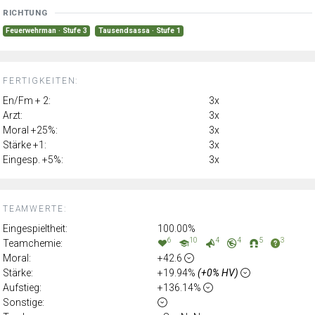
RICHTUNG
Feuerwehrman · Stufe 3
Tausendsassa · Stufe 1
FERTIGKEITEN:
En/Fm + 2:
3x
Arzt:
3x
Moral +25%:
3x
Stärke +1:
3x
Eingesp. +5%:
3x
TEAMWERTE:
Eingespieltheit:
100.00%
6
10
4
4
5
3
Teamchemie:
Moral:
+42.6
Stärke:
+19.94%
(+0% HV)
Aufstieg:
+136.14%
Sonstige: