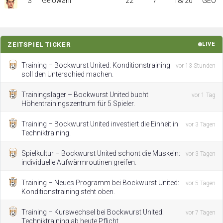
S
Gelowani
22
7
18/20
GEO
ZEITSPIEL TICKER
LIVE
Training – Bockwurst United: Konditionstraining
vor 13 Stunden
soll den Unterschied machen.
Trainingslager – Bockwurst United bucht
vor 1 Tag
Höhentrainingszentrum für 5 Spieler.
Training – Bockwurst United investiert die Einheit in
vor 3 Tagen
Techniktraining.
Spielkultur – Bockwurst United schont die Muskeln:
vor 3 Tagen
individuelle Aufwärmroutinen greifen.
Training – Neues Programm bei Bockwurst United:
vor 5 Tagen
Konditionstraining steht oben.
Training – Kurswechsel bei Bockwurst United:
vor 7 Tagen
Techniktraining ab heute Pflicht.