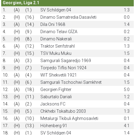
Georgien, Liga 2.1
1.
(A)
(1.)
SV Schildgen 04
1:3
2.
(H)
(16.)
Dinamo Samatredia Dasavleti
0:0
3.
(A)
(14.)
Dila Oni 1968
1:4
4.
(H)
(9.)
Dinamo Telavi GÍZA
0:2
5.
(H)
(8.)
Dinamo Nakerali
0:2
6.
(A)
(12.)
Traktor Senfstrahl
1:3
7.
(H)
(15.)
TSV Muku Muku
1:5
8.
(A)
(3.)
Samgurali Sagaredjo 1969
0:4
9.
(H)
(7.)
Torpedo Tiflis Nori 1924
0:4
10.
(A)
(4.)
WIT Shekvetili 1921
0:4
11.
(H)
(6.)
Samgurali Tschochwi Samkhret
1:5
12.
(A)
(18.)
Georgien Fighter
5:0
13.
(H)
(11.)
Saburtalo Dariali
1:2
14.
(A)
(2.)
Jacksons FC
0:4
15.
(H)
(5.)
Chkhebi Tskaltubo 2003
1:3
16.
(A)
(10.)
Metalurgi Tkibuli Aghmosavleti
0:1
17.
(H)
(13.)
Höhenberg 91
4:1
18.
(H)
(1.)
SV Schildgen 04
1:4