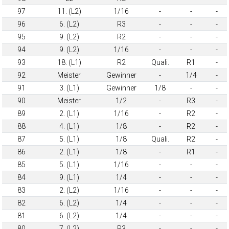
97
11. (L2)
1/16
-
-
-
96
6. (L2)
R3
-
-
-
95
9. (L2)
R2
-
-
-
94
9. (L2)
1/16
-
-
-
93
18. (L1)
R2
Quali.
R1
-
92
Meister
Gewinner
-
1/4
-
91
3. (L1)
Gewinner
1/8
-
-
90
Meister
1/2
-
R3
-
89
2. (L1)
1/16
-
R2
-
88
4. (L1)
1/8
-
R2
-
87
5. (L1)
1/8
Quali.
R2
-
86
2. (L1)
1/8
-
R1
-
85
5. (L1)
1/16
-
-
-
84
9. (L1)
1/4
-
-
-
83
2. (L2)
1/16
-
-
-
82
6. (L2)
1/4
-
-
-
81
6. (L2)
1/4
-
-
-
80
7. (L2)
R3
-
-
-