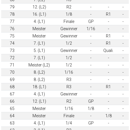
79
12. (L2)
R2
-
-
-
78
16. (L1)
1/8
-
R1
-
77
4. (L1)
Finale
GP
-
-
76
Meister
Gewinner
1/16
-
-
75
Meister
Gewinner
-
R1
-
74
7. (L1)
1/2
-
R1
-
73
5. (L1)
Gewinner
-
Quali.
-
72
7. (L1)
1/2
-
-
-
71
Meister (L2)
1/2
-
-
-
70
8. (L2)
1/16
-
-
-
69
8. (L2)
R3
-
-
-
68
18. (L1)
R3
-
R1
-
67
4. (L1)
Gewinner
-
-
-
66
12. (L1)
R2
GP
-
-
65
Meister
1/16
1/8
-
-
64
Meister
Finale
-
1/8
-
63
4. (L1)
1/4
GP
-
-