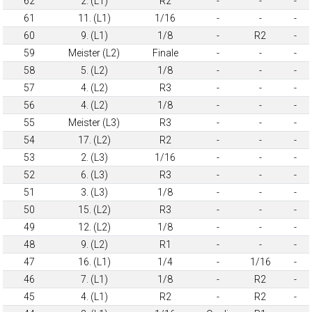
62
2. (L1)
R2
-
-
-
61
11. (L1)
1/16
-
-
-
60
9. (L1)
1/8
-
R2
-
59
Meister (L2)
Finale
-
-
-
58
5. (L2)
1/8
-
-
-
57
4. (L2)
R3
-
-
-
56
4. (L2)
1/8
-
-
-
55
Meister (L3)
R3
-
-
-
54
17. (L2)
R2
-
-
-
53
2. (L3)
1/16
-
-
-
52
6. (L3)
R3
-
-
-
51
3. (L3)
1/8
-
-
-
50
15. (L2)
R3
-
-
-
49
12. (L2)
1/8
-
-
-
48
9. (L2)
R1
-
-
-
47
16. (L1)
1/4
-
1/16
-
46
7. (L1)
1/8
-
R2
-
45
4. (L1)
R2
-
R2
-