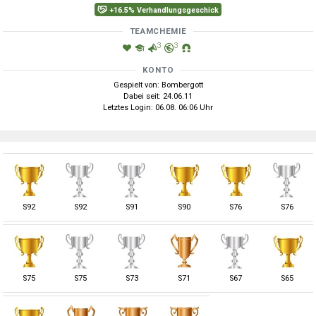
+16.5% Verhandlungsgeschick
TEAMCHEMIE
3
3
KONTO
Gespielt von: Bombergott
Dabei seit: 24.06.11
Letztes Login: 06.08. 06:06 Uhr
S
92
S
92
S
91
S
90
S
76
S
76
S
75
S
75
S
73
S
71
S
67
S
65