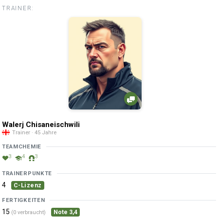
TRAINER:
Walerj Chisaneischwili
Trainer · 45 Jahre
TEAMCHEMIE
3
4
3
TRAINERPUNKTE
4
C-Lizenz
FERTIGKEITEN
15
Note 3,4
(0 verbraucht)