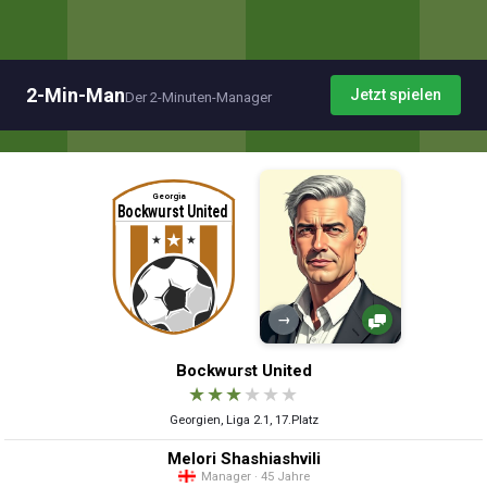
2-Min-Man
Jetzt spielen
Der 2-Minuten-Manager
→
Bockwurst United
★
★
★
★
★
★
Georgien, Liga 2.1, 17.Platz
Melori Shashiashvili
Manager · 45 Jahre