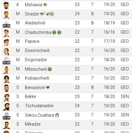
A
23
7
19/20
GEO
Mshawia
2
M
24
8
19/20
GEO
Siradze
M
Aladashvili
23
8
18/19
GEO
TL (4)
M
22
7
16/16
GEO
Chadschimba
M
Papava
22
7
17/19
GEO
M
Dswirischwili
22
7
16/20
GEO
M
Dogonadze
22
7
18/20
GEO
TL (4)
M
22
7
16/20
GEO
Mitsischwili
M
Kobiaschwili
22
7
16/20
GEO
S
23
8
18/20
GEO
Beniashvili
S
Bekke
23
7
18/20
DEN
S
Tschudanadse
24
7
19/20
GEO
S
23
7
19/20
SEN
Sekou Ouattara
TL (4)
S
Mikadze
22
7
19/20
GEO