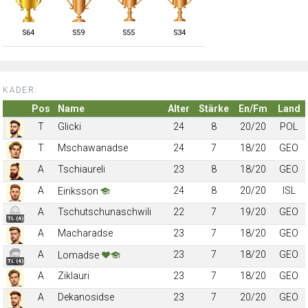
S
64
S
59
S
55
S
34
KADER:
Pos
Name
Alter
Stärke
En/Fm
Land
T
Glicki
24
8
20/20
POL
T
Mschawanadse
24
7
18/20
GEO
A
Tschiaureli
23
8
18/20
GEO
A
24
8
20/20
ISL
Eiriksson
A
Tschutschunaschwili
22
7
19/20
GEO
TL (4)
A
Macharadse
23
7
18/20
GEO
A
23
7
18/20
GEO
Lomadse
TL (4)
A
Ziklauri
23
7
18/20
GEO
A
Dekanosidse
23
7
20/20
GEO