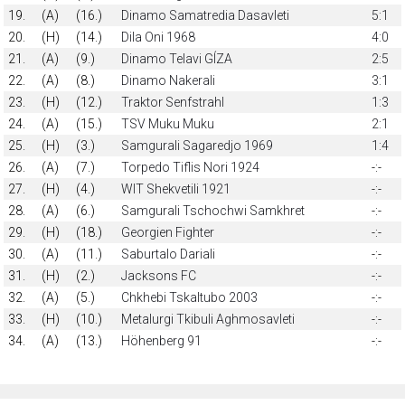
19.
(A)
(16.)
Dinamo Samatredia Dasavleti
5:1
20.
(H)
(14.)
Dila Oni 1968
4:0
21.
(A)
(9.)
Dinamo Telavi GÍZA
2:5
22.
(A)
(8.)
Dinamo Nakerali
3:1
23.
(H)
(12.)
Traktor Senfstrahl
1:3
24.
(A)
(15.)
TSV Muku Muku
2:1
25.
(H)
(3.)
Samgurali Sagaredjo 1969
1:4
26.
(A)
(7.)
Torpedo Tiflis Nori 1924
-:-
27.
(H)
(4.)
WIT Shekvetili 1921
-:-
28.
(A)
(6.)
Samgurali Tschochwi Samkhret
-:-
29.
(H)
(18.)
Georgien Fighter
-:-
30.
(A)
(11.)
Saburtalo Dariali
-:-
31.
(H)
(2.)
Jacksons FC
-:-
32.
(A)
(5.)
Chkhebi Tskaltubo 2003
-:-
33.
(H)
(10.)
Metalurgi Tkibuli Aghmosavleti
-:-
34.
(A)
(13.)
Höhenberg 91
-:-