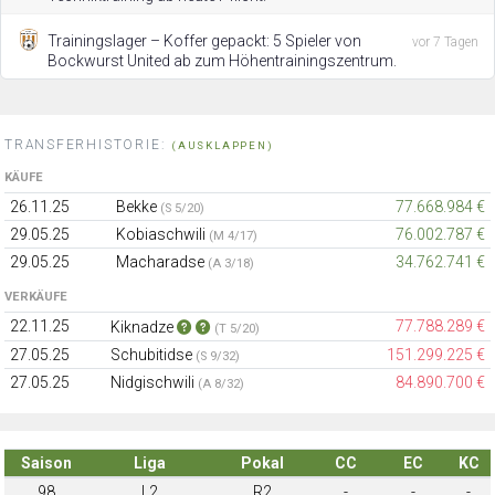
Trainingslager – Koffer gepackt: 5 Spieler von
vor 7 Tagen
Bockwurst United ab zum Höhentrainingszentrum.
TRANSFERHISTORIE:
(AUSKLAPPEN)
KÄUFE
26.11.25
Bekke
77.668.984 €
(S 5/20)
29.05.25
Kobiaschwili
76.002.787 €
(M 4/17)
29.05.25
Macharadse
34.762.741 €
(A 3/18)
VERKÄUFE
22.11.25
77.788.289 €
Kiknadze
(T 5/20)
27.05.25
Schubitidse
151.299.225 €
(S 9/32)
27.05.25
Nidgischwili
84.890.700 €
(A 8/32)
Saison
Liga
Pokal
CC
EC
KC
98
L2
R2
-
-
-