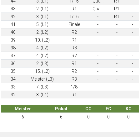
44
3. (L1)
1/16
Quali.
R1
-
43
2. (L1)
R1
Quali.
R1
-
42
3. (L1)
1/16
-
R1
-
41
5. (L1)
Finale
-
-
-
40
2. (L2)
R2
-
-
-
39
10. (L2)
R1
-
-
-
38
4. (L2)
R3
-
-
-
37
4. (L2)
R2
-
-
-
36
2. (L3)
R1
-
-
-
35
15. (L2)
R2
-
-
-
34
Meister (L3)
R3
-
-
-
33
7. (L3)
1/8
-
-
-
32
3. (L4)
R1
-
-
-
Meister
Pokal
CC
EC
KC
6
6
0
0
0