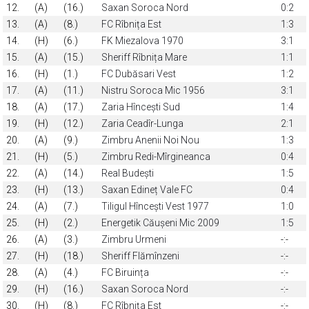
12.
(A)
(16.)
Saxan Soroca Nord
0:2
13.
(A)
(8.)
FC Rîbnița Est
1:3
14.
(H)
(6.)
FK Miezalova 1970
3:1
15.
(A)
(15.)
Sheriff Rîbnița Mare
1:1
16.
(H)
(1.)
FC Dubăsari Vest
1:2
17.
(A)
(11.)
Nistru Soroca Mic 1956
3:1
18.
(A)
(17.)
Zaria Hîncești Sud
1:4
19.
(H)
(12.)
Zaria Ceadîr-Lunga
2:1
20.
(A)
(9.)
Zimbru Anenii Noi Nou
1:3
21.
(H)
(5.)
Zimbru Redi-Mîrgineanca
0:4
22.
(A)
(14.)
Real Budești
1:5
23.
(H)
(13.)
Saxan Edineț Vale FC
0:4
24.
(A)
(7.)
Tiligul Hîncești Vest 1977
1:0
25.
(H)
(2.)
Energetik Căușeni Mic 2009
1:5
26.
(A)
(3.)
Zimbru Urmeni
-:-
27.
(H)
(18.)
Sheriff Flămînzeni
-:-
28.
(A)
(4.)
FC Biruința
-:-
29.
(H)
(16.)
Saxan Soroca Nord
-:-
30.
(H)
(8.)
FC Rîbnița Est
-:-