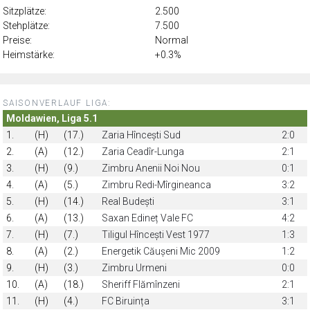
Sitzplätze:
2.500
Stehplätze:
7.500
Preise:
Normal
Heimstärke:
+0.3%
SAISONVERLAUF LIGA:
Moldawien, Liga 5.1
1.
(H)
(17.)
Zaria Hîncești Sud
2:0
2.
(A)
(12.)
Zaria Ceadîr-Lunga
2:1
3.
(H)
(9.)
Zimbru Anenii Noi Nou
0:1
4.
(A)
(5.)
Zimbru Redi-Mîrgineanca
3:2
5.
(H)
(14.)
Real Budești
3:1
6.
(A)
(13.)
Saxan Edineț Vale FC
4:2
7.
(H)
(7.)
Tiligul Hîncești Vest 1977
1:3
8.
(A)
(2.)
Energetik Căușeni Mic 2009
1:2
9.
(H)
(3.)
Zimbru Urmeni
0:0
10.
(A)
(18.)
Sheriff Flămînzeni
2:1
11.
(H)
(4.)
FC Biruința
3:1