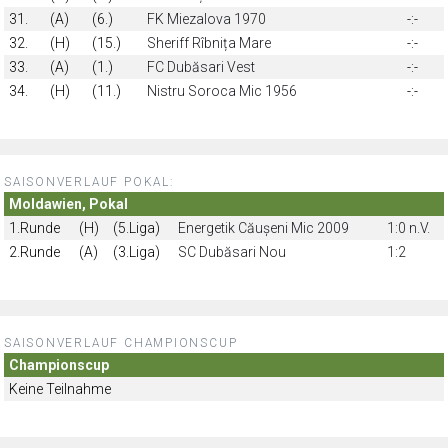
31.
(A)
(6.)
FK Miezalova 1970
-:-
32.
(H)
(15.)
Sheriff Rîbnița Mare
-:-
33.
(A)
(1.)
FC Dubăsari Vest
-:-
34.
(H)
(11.)
Nistru Soroca Mic 1956
-:-
SAISONVERLAUF POKAL:
Moldawien, Pokal
1.Runde
(H)
(5.Liga)
Energetik Căușeni Mic 2009
1:0 n.V.
2.Runde
(A)
(3.Liga)
SC Dubăsari Nou
1:2
SAISONVERLAUF CHAMPIONSCUP
Championscup
Keine Teilnahme