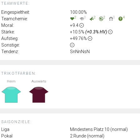
TEAMWERTE:
Eingespieltheit:
100.00%
2
0
2
2
0
4
Teamchemie:
Moral:
+9.4
Stärke:
+10.5%
(+0.3% HV)
Aufstieg:
+49.76%
Sonstige:
Tendenz:
SnNnNsN
TRIKOTFARBEN:
Heim
Auswärts
SAISONZIELE:
Liga
Mindestens Platz 10 (normal)
Pokal
2.Runde (normal)