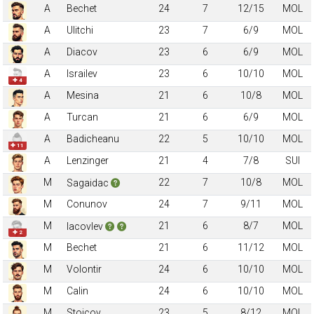
A
Bechet
24
7
12/15
MOL
A
Ulitchi
23
7
6/9
MOL
A
Diacov
23
6
6/9
MOL
A
Israilev
23
6
10/10
MOL
✚ 4
A
Mesina
21
6
10/8
MOL
A
Turcan
21
6
6/9
MOL
A
Badicheanu
22
5
10/10
MOL
✚ 11
A
Lenzinger
21
4
7/8
SUI
M
22
7
10/8
MOL
Sagaidac
M
Conunov
24
7
9/11
MOL
M
21
6
8/7
MOL
Iacovlev
✚ 2
M
Bechet
21
6
11/12
MOL
M
Volontir
24
6
10/10
MOL
M
Calin
24
6
10/10
MOL
M
Stoicov
23
5
8/12
MOL