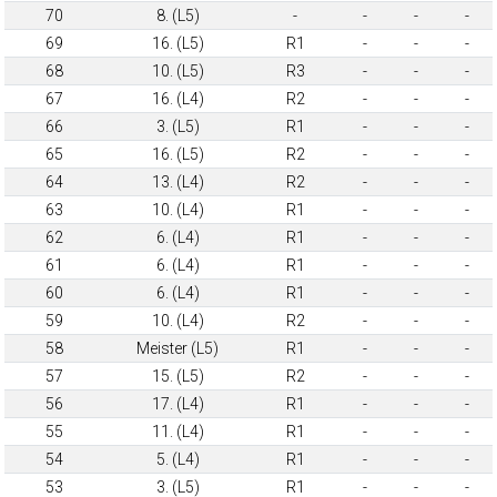
70
8. (L5)
-
-
-
-
69
16. (L5)
R1
-
-
-
68
10. (L5)
R3
-
-
-
67
16. (L4)
R2
-
-
-
66
3. (L5)
R1
-
-
-
65
16. (L5)
R2
-
-
-
64
13. (L4)
R2
-
-
-
63
10. (L4)
R1
-
-
-
62
6. (L4)
R1
-
-
-
61
6. (L4)
R1
-
-
-
60
6. (L4)
R1
-
-
-
59
10. (L4)
R2
-
-
-
58
Meister (L5)
R1
-
-
-
57
15. (L5)
R2
-
-
-
56
17. (L4)
R1
-
-
-
55
11. (L4)
R1
-
-
-
54
5. (L4)
R1
-
-
-
53
3. (L5)
R1
-
-
-