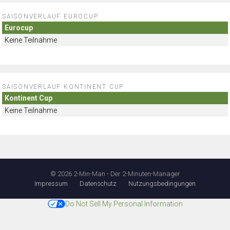
SAISONVERLAUF EUROCUP
Eurocup
Keine Teilnahme
SAISONVERLAUF KONTINENT CUP
Kontinent Cup
Keine Teilnahme
© 2026 2-Min-Man - Der 2-Minuten-Manager
Impressum
Datenschutz
Nutzungsbedingungen
Do Not Sell My Personal Information