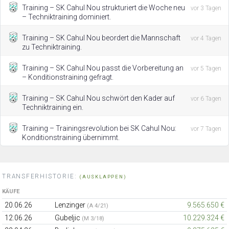
Training – SK Cahul Nou strukturiert die Woche neu
vor 3 Tagen
– Techniktraining dominiert.
Training – SK Cahul Nou beordert die Mannschaft
vor 4 Tagen
zu Techniktraining.
Training – SK Cahul Nou passt die Vorbereitung an
vor 5 Tagen
– Konditionstraining gefragt.
Training – SK Cahul Nou schwört den Kader auf
vor 6 Tagen
Techniktraining ein.
Training – Trainingsrevolution bei SK Cahul Nou:
vor 7 Tagen
Konditionstraining übernimmt.
TRANSFERHISTORIE:
(AUSKLAPPEN)
KÄUFE
20.06.26
Lenzinger
9.565.650 €
(A 4/21)
12.06.26
Gubeljic
10.229.324 €
(M 3/18)