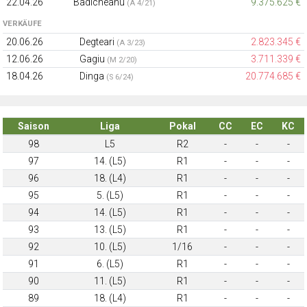
22.04.26
Badicheanu
9.375.625 €
(A 4/21)
VERKÄUFE
20.06.26
Degteari
2.823.345 €
(A 3/23)
12.06.26
Gagiu
3.711.339 €
(M 2/20)
18.04.26
Dinga
20.774.685 €
(S 6/24)
Saison
Liga
Pokal
CC
EC
KC
98
L5
R2
-
-
-
97
14. (L5)
R1
-
-
-
96
18. (L4)
R1
-
-
-
95
5. (L5)
R1
-
-
-
94
14. (L5)
R1
-
-
-
93
13. (L5)
R1
-
-
-
92
10. (L5)
1/16
-
-
-
91
6. (L5)
R1
-
-
-
90
11. (L5)
R1
-
-
-
89
18. (L4)
R1
-
-
-