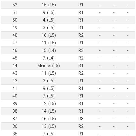
52
15. (L5)
R1
-
-
-
51
9. (L5)
R1
-
-
-
50
4. (L5)
R1
-
-
-
49
3. (L5)
R1
-
-
-
48
16. (L5)
R2
-
-
-
47
11. (L5)
R1
-
-
-
46
15. (L4)
R3
-
-
-
45
7. (L4)
R2
-
-
-
44
Meister (L5)
R1
-
-
-
43
11. (L5)
R2
-
-
-
42
3. (L5)
R1
-
-
-
41
9. (L5)
R1
-
-
-
40
7. (L5)
R1
-
-
-
39
12. (L5)
R1
-
-
-
38
14. (L5)
R1
-
-
-
37
16. (L5)
R3
-
-
-
36
13. (L5)
R2
-
-
-
35
7. (L5)
R1
-
-
-