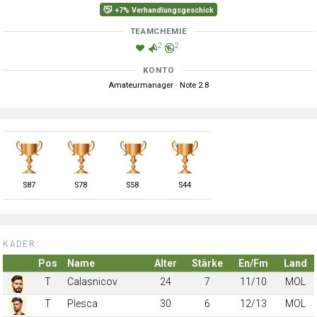
+7% Verhandlungsgeschick
TEAMCHEMIE
2
2
KONTO
Amateurmanager · Note 2.8
S
87
S
78
S
58
S
44
KADER:
Pos
Name
Alter
Stärke
En/Fm
Land
T
Calasnicov
24
7
11/10
MOL
T
Plesca
30
6
12/13
MOL