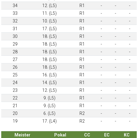
34
12. (L5)
R1
-
-
-
33
11. (L5)
R1
-
-
-
32
10. (L5)
R1
-
-
-
31
17. (L5)
R1
-
-
-
30
18. (L5)
R1
-
-
-
29
18. (L5)
R1
-
-
-
28
18. (L5)
R1
-
-
-
27
18. (L5)
R1
-
-
-
26
18. (L5)
R1
-
-
-
25
16. (L5)
R1
-
-
-
24
14. (L5)
R1
-
-
-
23
12. (L5)
R1
-
-
-
22
9. (L5)
R1
-
-
-
21
9. (L5)
R1
-
-
-
20
6. (L5)
R2
-
-
-
19
17. (L4)
R2
-
-
-
Meister
Pokal
CC
EC
KC