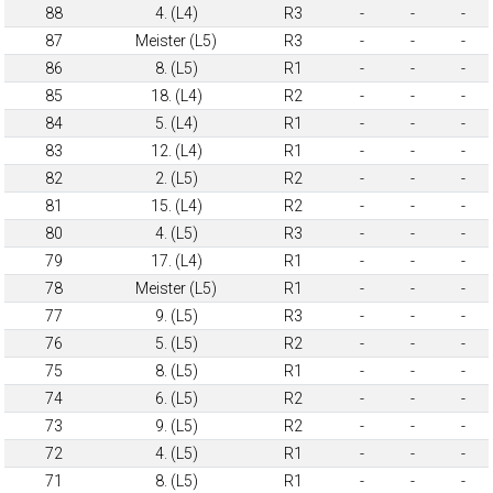
88
4. (L4)
R3
-
-
-
87
Meister (L5)
R3
-
-
-
86
8. (L5)
R1
-
-
-
85
18. (L4)
R2
-
-
-
84
5. (L4)
R1
-
-
-
83
12. (L4)
R1
-
-
-
82
2. (L5)
R2
-
-
-
81
15. (L4)
R2
-
-
-
80
4. (L5)
R3
-
-
-
79
17. (L4)
R1
-
-
-
78
Meister (L5)
R1
-
-
-
77
9. (L5)
R3
-
-
-
76
5. (L5)
R2
-
-
-
75
8. (L5)
R1
-
-
-
74
6. (L5)
R2
-
-
-
73
9. (L5)
R2
-
-
-
72
4. (L5)
R1
-
-
-
71
8. (L5)
R1
-
-
-