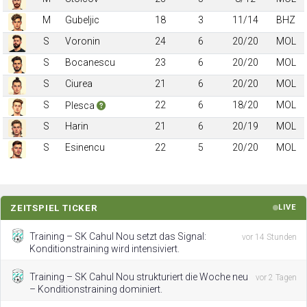
M
Gubeljic
18
3
11/14
BHZ
S
Voronin
24
6
20/20
MOL
S
Bocanescu
23
6
20/20
MOL
S
Ciurea
21
6
20/20
MOL
S
22
6
18/20
MOL
Plesca
S
Harin
21
6
20/19
MOL
S
Esinencu
22
5
20/20
MOL
ZEITSPIEL TICKER
LIVE
Training – SK Cahul Nou setzt das Signal:
vor 14 Stunden
Konditionstraining wird intensiviert.
Training – SK Cahul Nou strukturiert die Woche neu
vor 2 Tagen
– Konditionstraining dominiert.