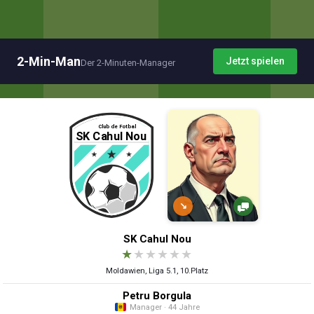
2-Min-Man
Jetzt spielen
Der 2-Minuten-Manager
↘
SK Cahul Nou
★
★
★
★
★
★
Moldawien, Liga 5.1, 10.Platz
Petru Borgula
Manager · 44 Jahre