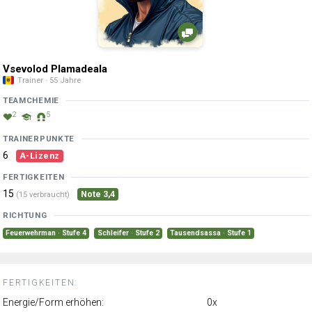
Vsevolod Plamadeala
Trainer · 55 Jahre
TEAMCHEMIE
2
5
TRAINERPUNKTE
6
A-Lizenz
FERTIGKEITEN
15
Note 3,4
(15 verbraucht)
RICHTUNG
Feuerwehrman · Stufe 4
Schleifer · Stufe 2
Tausendsassa · Stufe 1
FERTIGKEITEN:
Energie/Form erhöhen:
0x