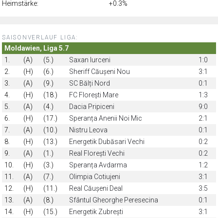
Heimstärke:
+0.3%
SAISONVERLAUF LIGA:
Moldawien, Liga 5.7
1.
(A)
(5.)
Saxan Iurceni
1:0
2.
(H)
(6.)
Sheriff Căușeni Nou
3:1
3.
(A)
(9.)
SC Bălți Nord
0:1
4.
(H)
(18.)
FC Florești Mare
1:3
5.
(A)
(4.)
Dacia Pripiceni
9:0
6.
(H)
(17.)
Speranța Anenii Noi Mic
2:1
7.
(A)
(10.)
Nistru Leova
0:1
8.
(H)
(13.)
Energetik Dubăsari Vechi
0:2
9.
(A)
(1.)
Real Florești Vechi
0:2
10.
(H)
(3.)
Speranța Avdarma
1:2
11.
(A)
(7.)
Olimpia Cotiujeni
3:1
12.
(H)
(11.)
Real Căușeni Deal
3:5
13.
(A)
(8.)
Sfântul Gheorghe Peresecina
0:1
14.
(H)
(15.)
Energetik Zubrești
3:1