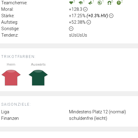
3
1
1
1
6
2
Teamchemie:
Moral:
+128.3
Stärke:
+17.25%
(+0.3% HV)
Aufstieg:
+52.38%
Sonstige:
Tendenz:
sUsUsUs
TRIKOTFARBEN:
Heim
Auswärts
SAISONZIELE:
Liga
Mindestens Platz 12 (normal)
Finanzen
schuldenfrei (leicht)