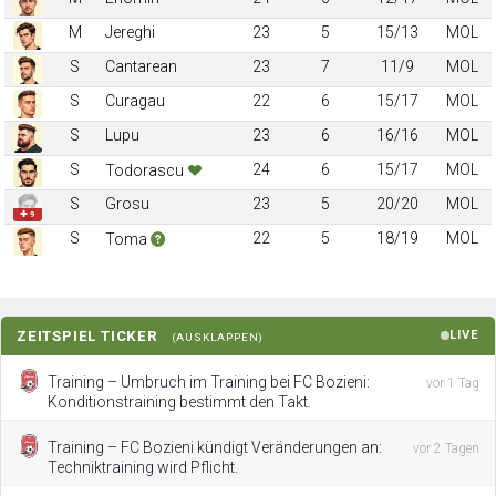
M
Jereghi
23
5
15/13
MOL
S
Cantarean
23
7
11/9
MOL
S
Curagau
22
6
15/17
MOL
S
Lupu
23
6
16/16
MOL
S
24
6
15/17
MOL
Todorascu
S
Grosu
23
5
20/20
MOL
✚ 9
S
22
5
18/19
MOL
Toma
ZEITSPIEL TICKER
LIVE
(AUSKLAPPEN)
Training – Umbruch im Training bei FC Bozieni:
vor 1 Tag
Konditionstraining bestimmt den Takt.
Training – FC Bozieni kündigt Veränderungen an:
vor 2 Tagen
Techniktraining wird Pflicht.