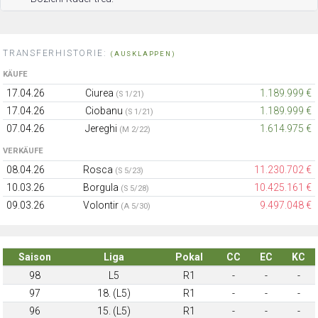
TRANSFERHISTORIE:
(AUSKLAPPEN)
KÄUFE
17.04.26
Ciurea
1.189.999 €
(S 1/21)
17.04.26
Ciobanu
1.189.999 €
(S 1/21)
07.04.26
Jereghi
1.614.975 €
(M 2/22)
VERKÄUFE
08.04.26
Rosca
11.230.702 €
(S 5/23)
10.03.26
Borgula
10.425.161 €
(S 5/28)
09.03.26
Volontir
9.497.048 €
(A 5/30)
Saison
Liga
Pokal
CC
EC
KC
98
L5
R1
-
-
-
97
18. (L5)
R1
-
-
-
96
15. (L5)
R1
-
-
-