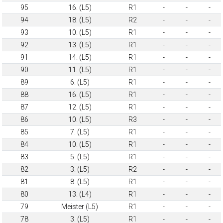
95
16. (L5)
R1
-
-
-
94
18. (L5)
R2
-
-
-
93
10. (L5)
R1
-
-
-
92
13. (L5)
R1
-
-
-
91
14. (L5)
R1
-
-
-
90
11. (L5)
R1
-
-
-
89
6. (L5)
R1
-
-
-
88
16. (L5)
R1
-
-
-
87
12. (L5)
R1
-
-
-
86
10. (L5)
R3
-
-
-
85
7. (L5)
R1
-
-
-
84
10. (L5)
R1
-
-
-
83
5. (L5)
R1
-
-
-
82
3. (L5)
R2
-
-
-
81
8. (L5)
R1
-
-
-
80
13. (L4)
R1
-
-
-
79
Meister (L5)
R1
-
-
-
78
3. (L5)
R1
-
-
-