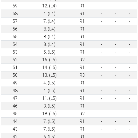
59
12. (L4)
R1
-
-
-
58
4. (L4)
R1
-
-
-
57
7. (L4)
R1
-
-
-
56
8. (L4)
R1
-
-
-
55
8. (L4)
R1
-
-
-
54
8. (L4)
R1
-
-
-
53
5. (L5)
R1
-
-
-
52
16. (L5)
R2
-
-
-
51
14. (L5)
R1
-
-
-
50
13. (L5)
R3
-
-
-
49
4. (L5)
R1
-
-
-
48
4. (L5)
R1
-
-
-
47
11. (L5)
R1
-
-
-
46
3. (L5)
R1
-
-
-
45
18. (L5)
R2
-
-
-
44
7. (L5)
R1
-
-
-
43
7. (L5)
R1
-
-
-
42
6. (L5)
R1
-
-
-