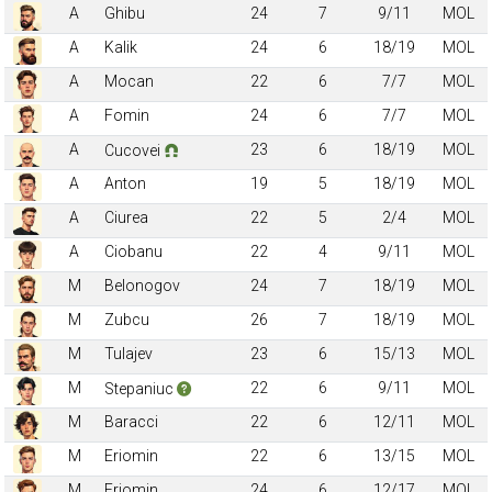
A
Ghibu
24
7
9/11
MOL
A
Kalik
24
6
18/19
MOL
A
Mocan
22
6
7/7
MOL
A
Fomin
24
6
7/7
MOL
A
23
6
18/19
MOL
Cucovei
A
Anton
19
5
18/19
MOL
A
Ciurea
22
5
2/4
MOL
A
Ciobanu
22
4
9/11
MOL
M
Belonogov
24
7
18/19
MOL
M
Zubcu
26
7
18/19
MOL
M
Tulajev
23
6
15/13
MOL
M
22
6
9/11
MOL
Stepaniuc
M
Baracci
22
6
12/11
MOL
M
Eriomin
22
6
13/15
MOL
M
Eriomin
24
6
12/17
MOL