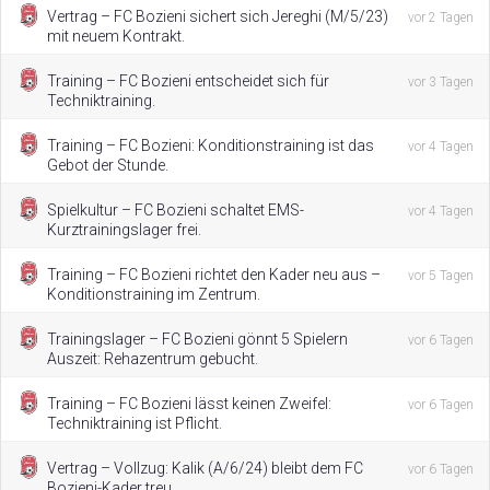
Vertrag – FC Bozieni sichert sich Jereghi (M/5/23)
vor 2 Tagen
mit neuem Kontrakt.
Training – FC Bozieni entscheidet sich für
vor 3 Tagen
Techniktraining.
Training – FC Bozieni: Konditionstraining ist das
vor 4 Tagen
Gebot der Stunde.
Spielkultur – FC Bozieni schaltet EMS-
vor 4 Tagen
Kurztrainingslager frei.
Training – FC Bozieni richtet den Kader neu aus –
vor 5 Tagen
Konditionstraining im Zentrum.
Trainingslager – FC Bozieni gönnt 5 Spielern
vor 6 Tagen
Auszeit: Rehazentrum gebucht.
Training – FC Bozieni lässt keinen Zweifel:
vor 6 Tagen
Techniktraining ist Pflicht.
Vertrag – Vollzug: Kalik (A/6/24) bleibt dem FC
vor 6 Tagen
Bozieni-Kader treu.