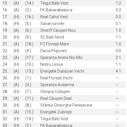
15.
(A)
(14.)
Tiligul Bălți Vest
1:2
16.
(A)
(2.)
FK Basarabeasca
0:2
17.
(H)
(16.)
Real Cahul Vest
0:0
18.
(H)
(5.)
Saxan Iurceni
0:1
19.
(A)
(6.)
Sheriff Căușeni Nou
1:0
20.
(H)
(9.)
SC Bălți Nord
1:1
21.
(A)
(18.)
FC Florești Mare
1:0
22.
(H)
(4.)
Dacia Pripiceni
0:0
23.
(A)
(17.)
Speranța Anenii Noi Mic
2:1
24.
(H)
(10.)
Nistru Leova
1:1
25.
(A)
(13.)
Energetik Dubăsari Vechi
4:1
26.
(H)
(1.)
Real Florești Vechi
-:-
27.
(A)
(3.)
Speranța Avdarma
-:-
28.
(H)
(7.)
Olimpia Cotiujeni
-:-
29.
(A)
(11.)
Real Căușeni Deal
-:-
30.
(H)
(8.)
Sfântul Gheorghe Peresecina
-:-
31.
(A)
(15.)
Energetik Zubrești
-:-
32.
(H)
(14.)
Tiligul Bălți Vest
-:-
33.
(H)
(2.)
FK Basarabeasca
-:-