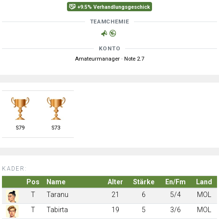
+9.5% Verhandlungsgeschick
TEAMCHEMIE
KONTO
Amateurmanager · Note 2.7
S
79
S
73
KADER:
Pos
Name
Alter
Stärke
En/Fm
Land
T
Taranu
21
6
5/4
MOL
T
Tabirta
19
5
3/6
MOL