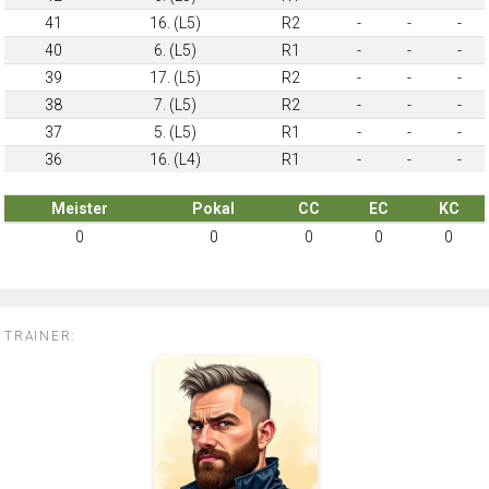
41
16. (L5)
R2
-
-
-
40
6. (L5)
R1
-
-
-
39
17. (L5)
R2
-
-
-
38
7. (L5)
R2
-
-
-
37
5. (L5)
R1
-
-
-
36
16. (L4)
R1
-
-
-
Meister
Pokal
CC
EC
KC
0
0
0
0
0
TRAINER: