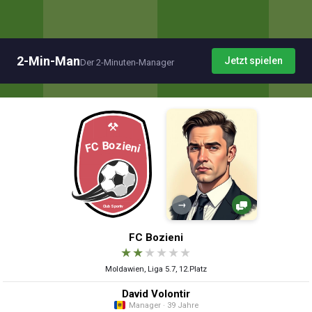
2-Min-Man
Jetzt spielen
Der 2-Minuten-Manager
→
FC Bozieni
★
★
★
★
★
★
Moldawien, Liga 5.7, 12.Platz
David Volontir
Manager · 39 Jahre