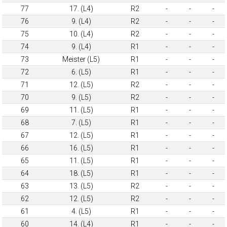
77
17. (L4)
R2
-
-
-
76
9. (L4)
R2
-
-
-
75
10. (L4)
R2
-
-
-
74
9. (L4)
R1
-
-
-
73
Meister (L5)
R1
-
-
-
72
6. (L5)
R1
-
-
-
71
12. (L5)
R2
-
-
-
70
9. (L5)
R2
-
-
-
69
11. (L5)
R1
-
-
-
68
7. (L5)
R1
-
-
-
67
12. (L5)
R1
-
-
-
66
16. (L5)
R1
-
-
-
65
11. (L5)
R1
-
-
-
64
18. (L5)
R1
-
-
-
63
13. (L5)
R2
-
-
-
62
12. (L5)
R2
-
-
-
61
4. (L5)
R1
-
-
-
60
14. (L4)
R1
-
-
-