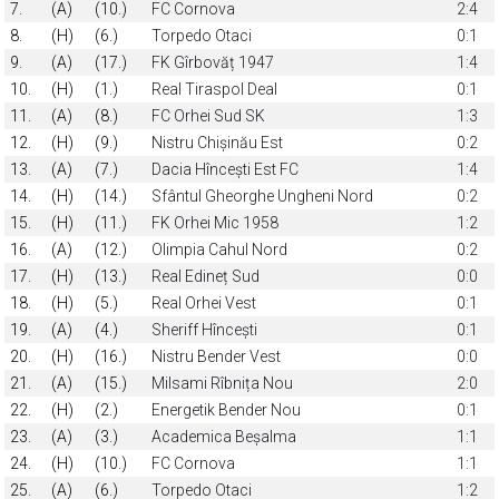
7.
(A)
(10.)
FC Cornova
2:4
8.
(H)
(6.)
Torpedo Otaci
0:1
9.
(A)
(17.)
FK Gîrbovăț 1947
1:4
10.
(H)
(1.)
Real Tiraspol Deal
0:1
11.
(A)
(8.)
FC Orhei Sud SK
1:3
12.
(H)
(9.)
Nistru Chișinău Est
0:2
13.
(A)
(7.)
Dacia Hîncești Est FC
1:4
14.
(H)
(14.)
Sfântul Gheorghe Ungheni Nord
0:2
15.
(H)
(11.)
FK Orhei Mic 1958
1:2
16.
(A)
(12.)
Olimpia Cahul Nord
0:2
17.
(H)
(13.)
Real Edineț Sud
0:0
18.
(H)
(5.)
Real Orhei Vest
0:1
19.
(A)
(4.)
Sheriff Hîncești
0:1
20.
(H)
(16.)
Nistru Bender Vest
0:0
21.
(A)
(15.)
Milsami Rîbnița Nou
2:0
22.
(H)
(2.)
Energetik Bender Nou
0:1
23.
(A)
(3.)
Academica Beșalma
1:1
24.
(H)
(10.)
FC Cornova
1:1
25.
(A)
(6.)
Torpedo Otaci
1:2