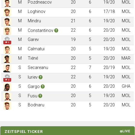
M
Pozdneacov
20
6
19/20
MOL
M
Loghinov
20
6
17/18
MOL
M
Mindru
21
6
19/20
MOL
M
22
6
20/20
MOL
Constantinov
M
Garev
19
5
20/20
MOL
✚ 1
M
Calmatui
20
5
19/20
MOL
M
Tiéné
20
5
20/20
MAR
S
Secareanu
22
7
20/19
MOL
S
22
6
19/20
MOL
Iuriev
✚ 2
S
20
6
20/20
GHA
Gargo
S
20
5
19/20
MOL
Fusu
S
Bodnaru
20
5
20/20
MOL
ZEITSPIEL TICKER
LIVE