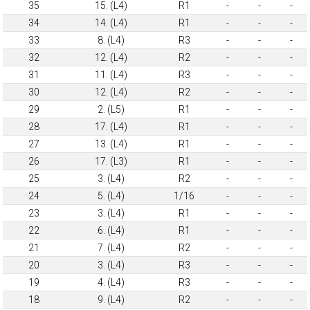
35
15. (L4)
R1
-
-
-
34
14. (L4)
R1
-
-
-
33
8. (L4)
R3
-
-
-
32
12. (L4)
R2
-
-
-
31
11. (L4)
R3
-
-
-
30
12. (L4)
R2
-
-
-
29
2. (L5)
R1
-
-
-
28
17. (L4)
R1
-
-
-
27
13. (L4)
R1
-
-
-
26
17. (L3)
R1
-
-
-
25
3. (L4)
R2
-
-
-
24
5. (L4)
1/16
-
-
-
23
3. (L4)
R1
-
-
-
22
6. (L4)
R1
-
-
-
21
7. (L4)
R2
-
-
-
20
3. (L4)
R3
-
-
-
19
4. (L4)
R3
-
-
-
18
9. (L4)
R2
-
-
-