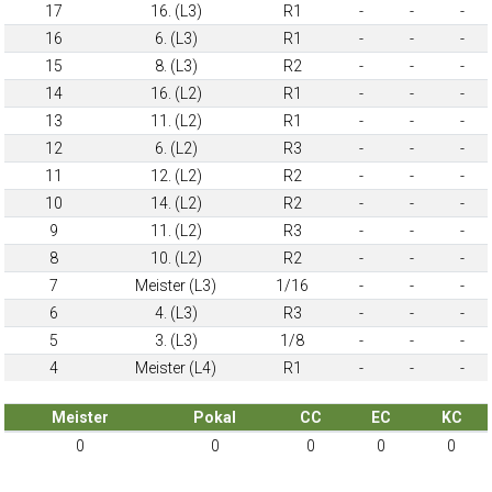
17
16. (L3)
R1
-
-
-
16
6. (L3)
R1
-
-
-
15
8. (L3)
R2
-
-
-
14
16. (L2)
R1
-
-
-
13
11. (L2)
R1
-
-
-
12
6. (L2)
R3
-
-
-
11
12. (L2)
R2
-
-
-
10
14. (L2)
R2
-
-
-
9
11. (L2)
R3
-
-
-
8
10. (L2)
R2
-
-
-
7
Meister (L3)
1/16
-
-
-
6
4. (L3)
R3
-
-
-
5
3. (L3)
1/8
-
-
-
4
Meister (L4)
R1
-
-
-
Meister
Pokal
CC
EC
KC
0
0
0
0
0