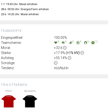
1.7. 19:43 Uhr: Moral erhöhen
28.6. 09:55 Uhr: Energie/Form erhöhen
23.6. 14:25 Uhr: Moral erhöhen
TEAMWERTE:
Eingespieltheit:
100.00%
4
4
3
4
5
12
Teamchemie:
Moral:
+32.6
Stärke:
+17.9%
(+1% HV)
Aufstieg:
+55.14%
Sonstige:
Tendenz:
nUsNuUn
TRIKOTFARBEN:
Heim
Auswärts