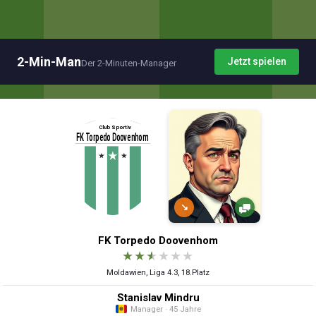
2-Min-Man
Jetzt spielen
Der 2-Minuten-Manager
↘
FK Torpedo Doovenhom
★
★
★
★
★
★
Moldawien, Liga 4.3, 18.Platz
Stanislav Mindru
Manager · 45 Jahre