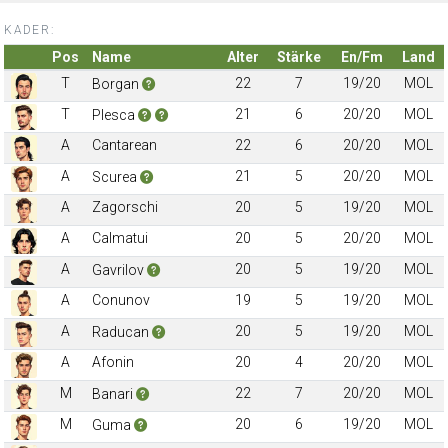
KADER:
Pos
Name
Alter
Stärke
En/Fm
Land
T
22
7
19/20
MOL
Borgan
T
21
6
20/20
MOL
Plesca
A
Cantarean
22
6
20/20
MOL
A
21
5
20/20
MOL
Scurea
A
Zagorschi
20
5
19/20
MOL
A
Calmatui
20
5
20/20
MOL
A
20
5
19/20
MOL
Gavrilov
A
Conunov
19
5
19/20
MOL
A
20
5
19/20
MOL
Raducan
A
Afonin
20
4
20/20
MOL
M
22
7
20/20
MOL
Banari
M
20
6
19/20
MOL
Guma