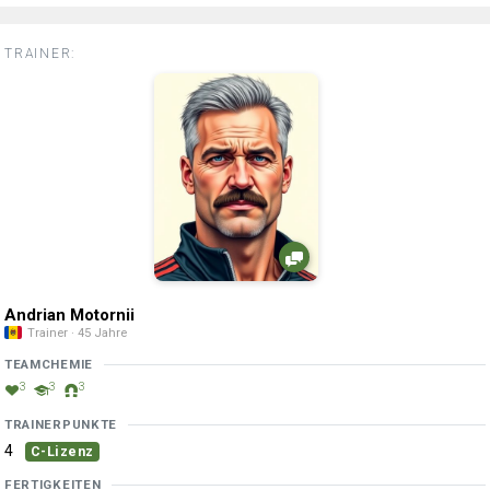
TRAINER:
Andrian Motornii
Trainer · 45 Jahre
TEAMCHEMIE
3
3
3
TRAINERPUNKTE
4
C-Lizenz
FERTIGKEITEN