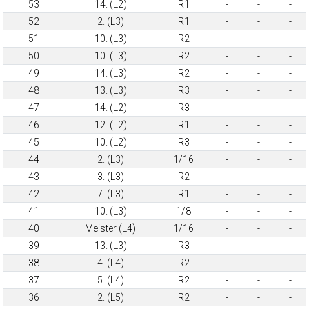
53
14. (L2)
R1
-
-
-
52
2. (L3)
R1
-
-
-
51
10. (L3)
R2
-
-
-
50
10. (L3)
R2
-
-
-
49
14. (L3)
R2
-
-
-
48
13. (L3)
R3
-
-
-
47
14. (L2)
R3
-
-
-
46
12. (L2)
R1
-
-
-
45
10. (L2)
R3
-
-
-
44
2. (L3)
1/16
-
-
-
43
3. (L3)
R2
-
-
-
42
7. (L3)
R1
-
-
-
41
10. (L3)
1/8
-
-
-
40
Meister (L4)
1/16
-
-
-
39
13. (L3)
R3
-
-
-
38
4. (L4)
R2
-
-
-
37
5. (L4)
R2
-
-
-
36
2. (L5)
R2
-
-
-