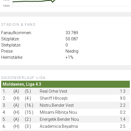
STADION & FANS:
Fanaufkommen:
33.789
Sitzplätze:
50.087
Stehplätze:
0
Preise:
Niedrig
Heimstärke:
+1%
SAISONVERLAUF LIGA:
Moldawien, Liga 4.3
1.
(A)
(5.)
Real Orhei Vest
1:3
2.
(H)
(4.)
Sheriff Hîncești
9:0
3.
(A)
(16.)
Nistru Bender Vest
2:2
4.
(H)
(15.)
Milsami Rîbnița Nou
0:2
5.
(A)
(2.)
Energetik Bender Nou
1:4
6.
(H)
(3.)
Academica Beșalma
2:5