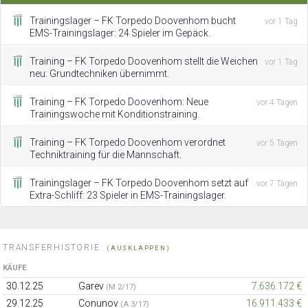
Trainingslager – FK Torpedo Doovenhom bucht
vor 1 Tag
EMS-Trainingslager: 24 Spieler im Gepäck.
Training – FK Torpedo Doovenhom stellt die Weichen
vor 1 Tag
neu: Grundtechniken übernimmt.
Training – FK Torpedo Doovenhom: Neue
vor 4 Tagen
Trainingswoche mit Konditionstraining.
Training – FK Torpedo Doovenhom verordnet
vor 5 Tagen
Techniktraining für die Mannschaft.
Trainingslager – FK Torpedo Doovenhom setzt auf
vor 7 Tagen
Extra-Schliff: 23 Spieler in EMS-Trainingslager.
TRANSFERHISTORIE:
(AUSKLAPPEN)
KÄUFE
30.12.25
Garev
7.636.172 €
(M 2/17)
29.12.25
Conunov
16.911.433 €
(A 3/17)