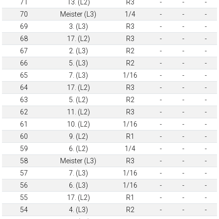
71
13. (L2)
R3
-
-
-
70
Meister (L3)
1/4
-
-
-
69
3. (L3)
R3
-
-
-
68
17. (L2)
R3
-
-
-
67
2. (L3)
R2
-
-
-
66
5. (L3)
R2
-
-
-
65
7. (L3)
1/16
-
-
-
64
17. (L2)
R3
-
-
-
63
5. (L2)
R2
-
-
-
62
11. (L2)
R3
-
-
-
61
10. (L2)
1/16
-
-
-
60
9. (L2)
R1
-
-
-
59
6. (L2)
1/4
-
-
-
58
Meister (L3)
R3
-
-
-
57
7. (L3)
1/16
-
-
-
56
6. (L3)
1/16
-
-
-
55
17. (L2)
R1
-
-
-
54
4. (L3)
R2
-
-
-