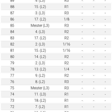
89
9. (L3)
R3
-
-
-
88
15. (L2)
R1
-
-
-
87
3. (L3)
R3
-
-
-
86
17. (L2)
1/8
-
-
-
85
Meister (L3)
R3
-
-
-
84
4. (L3)
R2
-
-
-
83
17. (L2)
R2
-
-
-
82
2. (L3)
1/16
-
-
-
81
15. (L2)
1/16
-
-
-
80
14. (L2)
R2
-
-
-
79
2. (L3)
R2
-
-
-
78
13. (L2)
1/4
-
-
-
77
9. (L2)
R2
-
-
-
76
8. (L2)
R3
-
-
-
75
Meister (L3)
R3
-
-
-
74
11. (L3)
R1
-
-
-
73
18. (L2)
R1
-
-
-
72
7. (L2)
R1
-
-
-