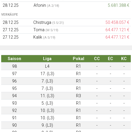
28.12.25
Afonin
5.681.388 €
(A 2/18)
VERKÄUFE
28.12.25
Chistruga
50.458.057 €
(S 5/21)
27.12.25
Toma
64.477.121 €
(M 5/19)
27.12.25
Kalik
64.477.121 €
(A 5/19)
Saison
Liga
Pokal
CC
EC
KC
98
L4
R1
-
-
-
97
17. (L3)
R1
-
-
-
96
7. (L3)
R1
-
-
-
95
7. (L3)
R1
-
-
-
94
11. (L3)
R3
-
-
-
93
5. (L3)
R1
-
-
-
92
10. (L3)
R1
-
-
-
91
10. (L3)
R1
-
-
-
90
9. (L3)
R1
-
-
-