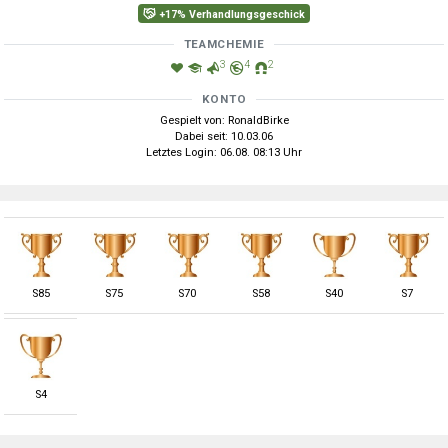
+17% Verhandlungsgeschick
TEAMCHEMIE
3
4
2
KONTO
Gespielt von: RonaldBirke
Dabei seit: 10.03.06
Letztes Login: 06.08. 08:13 Uhr
S
85
S
75
S
70
S
58
S
40
S
7
S
4