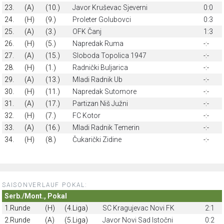
23.
(A)
(10.)
Javor Kruševac Sjeverni
0:0
24.
(H)
(9.)
Proleter Golubovci
0:3
25.
(A)
(3.)
OFK Čanj
1:3
26.
(H)
(5.)
Napredak Ruma
-:-
27.
(A)
(15.)
Sloboda Topolica 1947
-:-
28.
(H)
(1.)
Radnički Buljarica
-:-
29.
(A)
(13.)
Mladi Radnik Ub
-:-
30.
(H)
(11.)
Napredak Sutomore
-:-
31.
(A)
(17.)
Partizan Niš Južni
-:-
32.
(H)
(7.)
FC Kotor
-:-
33.
(A)
(16.)
Mladi Radnik Temerin
-:-
34.
(H)
(8.)
Čukarički Zidine
-:-
SAISONVERLAUF POKAL:
Serb./Mont., Pokal
1.Runde
(H)
(4.Liga)
SC Kragujevac Novi FK
2:1
2.Runde
(A)
(5.Liga)
Javor Novi Sad Istočni
0:2