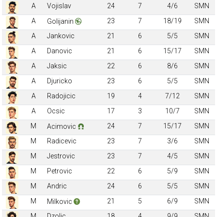
A
Vojislav
24
7
4/6
SMN
A
23
7
18/19
SMN
Golijanin
A
Jankovic
21
6
5/5
SMN
A
Danovic
21
6
15/17
SMN
A
Jaksic
22
6
8/6
SMN
A
Djuricko
23
6
5/5
SMN
A
Radojicic
19
4
7/12
SMN
A
Ocsic
17
3
10/7
SMN
M
24
7
15/17
SMN
Acimovic
M
Radicevic
23
7
3/6
SMN
M
Jestrovic
23
7
4/5
SMN
M
Petrovic
22
6
5/9
SMN
M
Andric
24
6
5/5
SMN
M
21
5
6/9
SMN
Milkovic
M
Dzolic
18
4
9/9
SMN