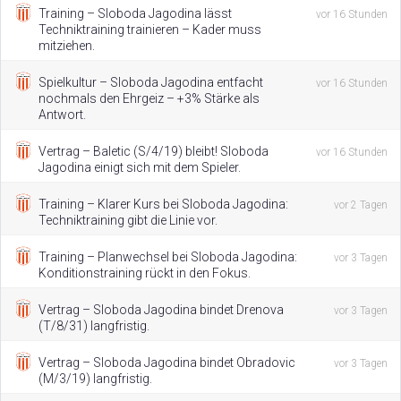
Training – Sloboda Jagodinа lässt
vor 16 Stunden
Techniktraining trainieren – Kader muss
mitziehen.
Spielkultur – Sloboda Jagodinа entfacht
vor 16 Stunden
nochmals den Ehrgeiz – +3% Stärke als
Antwort.
Vertrag – Baletic (S/4/19) bleibt! Sloboda
vor 16 Stunden
Jagodinа einigt sich mit dem Spieler.
Training – Klarer Kurs bei Sloboda Jagodinа:
vor 2 Tagen
Techniktraining gibt die Linie vor.
Training – Planwechsel bei Sloboda Jagodinа:
vor 3 Tagen
Konditionstraining rückt in den Fokus.
Vertrag – Sloboda Jagodinа bindet Drenova
vor 3 Tagen
(T/8/31) langfristig.
Vertrag – Sloboda Jagodinа bindet Obradovic
vor 3 Tagen
(M/3/19) langfristig.