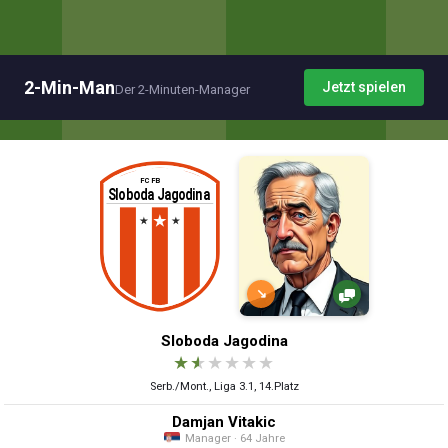
2-Min-Man
Jetzt spielen
Der 2-Minuten-Manager
↘
Sloboda Jagodinа
★
★
★
★
★
★
Serb./Mont., Liga 3.1, 14.Platz
Damjan Vitakic
Manager · 64 Jahre