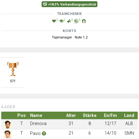
+18.5% Verhandlungsgeschick
TEAMCHEMIE
2
2
5
5
KONTO
Topmanager · Note 1.2
S
71
KADER:
Pos
Name
Alter
Stärke
En/Fm
Land
T
Drenova
31
8
12/17
ALB
T
21
6
14/10
SMN
Pavic