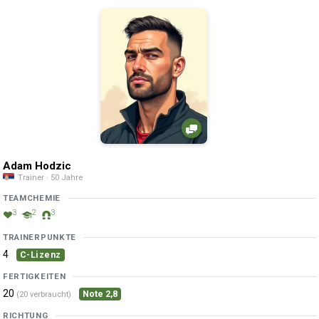
Adam Hodzic
Trainer · 50 Jahre
TEAMCHEMIE
3
2
3
TRAINERPUNKTE
4
C-Lizenz
FERTIGKEITEN
20
Note 2,8
(20 verbraucht)
RICHTUNG