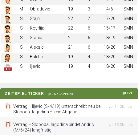
M
Obradovic
19
3
4/6
SMN
S
Stajn
22
7
17/20
SMN
S
Kovrlija
22
6
15/17
SMN
S
Stanic
21
6
18/19
SMN
S
Aleksic
21
6
18/20
SMN
S
Baletic
19
4
18/20
SMN
S
Iljevic
19
4
18/20
SMN
✚ 9
ZEITSPIEL TICKER
LIVE
(AUSKLAPPEN)
Vertrag – Iljevic (S/4/19) unterschreibt neu bei
vor 14 Stunden
Sloboda Jagodinа – kein Abgang.
Vertrag – Sloboda Jagodinа bindet Andric
vor 15 Stunden
(M/6/24) langfristig.