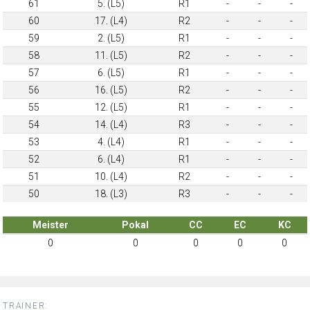
61
5. (L5)
R1
-
-
-
60
17. (L4)
R2
-
-
-
59
2. (L5)
R1
-
-
-
58
11. (L5)
R2
-
-
-
57
6. (L5)
R1
-
-
-
56
16. (L5)
R2
-
-
-
55
12. (L5)
R1
-
-
-
54
14. (L4)
R3
-
-
-
53
4. (L4)
R1
-
-
-
52
6. (L4)
R1
-
-
-
51
10. (L4)
R2
-
-
-
50
18. (L3)
R3
-
-
-
Meister
Pokal
CC
EC
KC
0
0
0
0
0
TRAINER: