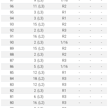
97
9. (L3)
1/16
-
-
-
96
11. (L3)
R2
-
-
-
95
3. (L3)
R1
-
-
-
94
3. (L3)
R1
-
-
-
93
15. (L2)
R2
-
-
-
92
2. (L3)
R3
-
-
-
91
16. (L2)
R2
-
-
-
90
2. (L3)
1/16
-
-
-
89
15. (L2)
R2
-
-
-
88
2. (L3)
R2
-
-
-
87
3. (L3)
R3
-
-
-
86
5. (L3)
1/16
-
-
-
85
12. (L3)
R1
-
-
-
84
18. (L2)
R3
-
-
-
83
12. (L2)
R3
-
-
-
82
2. (L3)
R1
-
-
-
81
6. (L3)
R3
-
-
-
80
16. (L2)
R3
-
-
-