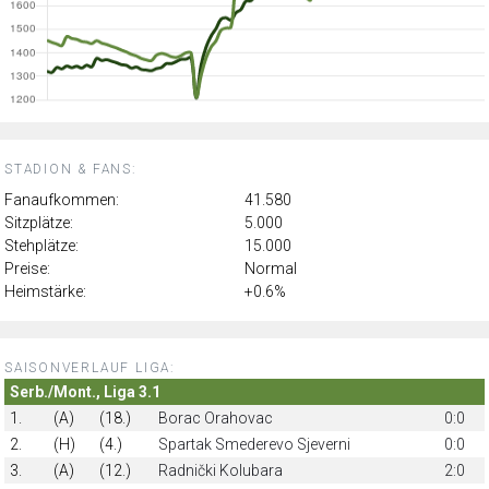
STADION & FANS:
Fanaufkommen:
41.580
Sitzplätze:
5.000
Stehplätze:
15.000
Preise:
Normal
Heimstärke:
+0.6%
SAISONVERLAUF LIGA:
Serb./Mont., Liga 3.1
1.
(A)
(18.)
Borac Orahovac
0:0
2.
(H)
(4.)
Spartak Smederevo Sjeverni
0:0
3.
(A)
(12.)
Radnički Kolubara
2:0