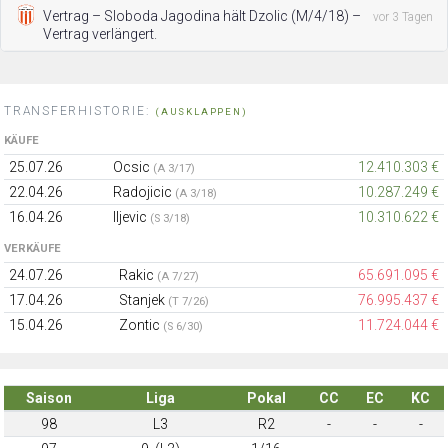
Vertrag – Sloboda Jagodinа hält Dzolic (M/4/18) –
vor 3 Tagen
Vertrag verlängert.
TRANSFERHISTORIE:
(AUSKLAPPEN)
KÄUFE
25.07.26
Ocsic
12.410.303 €
(A 3/17)
22.04.26
Radojicic
10.287.249 €
(A 3/18)
16.04.26
Iljevic
10.310.622 €
(S 3/18)
VERKÄUFE
24.07.26
Rakic
65.691.095 €
(A 7/27)
17.04.26
Stanjek
76.995.437 €
(T 7/26)
15.04.26
Zontic
11.724.044 €
(S 6/30)
Saison
Liga
Pokal
CC
EC
KC
98
L3
R2
-
-
-