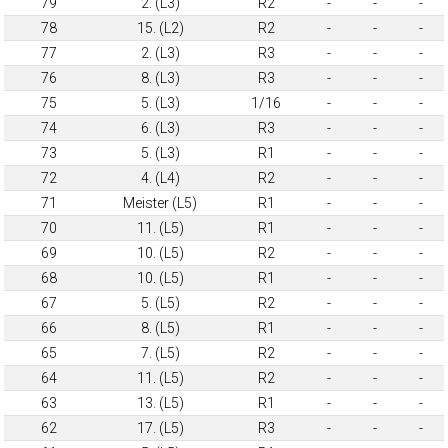
79
2. (L3)
R2
-
-
-
78
15. (L2)
R2
-
-
-
77
2. (L3)
R3
-
-
-
76
8. (L3)
R3
-
-
-
75
5. (L3)
1/16
-
-
-
74
6. (L3)
R3
-
-
-
73
5. (L3)
R1
-
-
-
72
4. (L4)
R2
-
-
-
71
Meister (L5)
R1
-
-
-
70
11. (L5)
R1
-
-
-
69
10. (L5)
R2
-
-
-
68
10. (L5)
R1
-
-
-
67
5. (L5)
R2
-
-
-
66
8. (L5)
R1
-
-
-
65
7. (L5)
R2
-
-
-
64
11. (L5)
R2
-
-
-
63
13. (L5)
R1
-
-
-
62
17. (L5)
R3
-
-
-