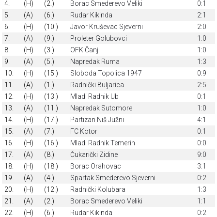
4.
(H)
(2.)
Borac Smederevo Veliki
0:1
5.
(A)
(6.)
Rudar Kikinda
2:1
6.
(H)
(10.)
Javor Kruševac Sjeverni
2:0
7.
(A)
(9.)
Proleter Golubovci
1:0
8.
(H)
(3.)
OFK Čanj
1:0
9.
(A)
(5.)
Napredak Ruma
1:3
10.
(H)
(15.)
Sloboda Topolica 1947
0:9
11.
(A)
(1.)
Radnički Buljarica
2:5
12.
(H)
(13.)
Mladi Radnik Ub
0:1
13.
(A)
(11.)
Napredak Sutomore
1:0
14.
(H)
(17.)
Partizan Niš Južni
4:1
15.
(A)
(7.)
FC Kotor
0:1
16.
(H)
(16.)
Mladi Radnik Temerin
0:0
17.
(A)
(8.)
Čukarički Zidine
9:0
18.
(H)
(18.)
Borac Orahovac
3:1
19.
(A)
(4.)
Spartak Smederevo Sjeverni
0:2
20.
(H)
(12.)
Radnički Kolubara
1:3
21.
(A)
(2.)
Borac Smederevo Veliki
1:1
22.
(H)
(6.)
Rudar Kikinda
0:2