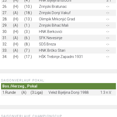
25.
(H)
(4.)
HNK Bijeljina Istočni
3:1
26.
(H)
(10.)
Zrinjski Bratunac
-:-
27.
(A)
(18.)
Zrinjski Donji Vakuf
-:-
28.
(H)
(13.)
Olimpik Mrkonjić Grad
-:-
29.
(A)
(1.)
Zrinjski Bihać Mali
-:-
30.
(H)
(3.)
HNK Berkovići
-:-
31.
(A)
(6.)
SFK Nevesinje
-:-
32.
(H)
(8.)
SDŠ Breza
-:-
33.
(A)
(7.)
HNK Brčko Stari
-:-
34.
(H)
(17.)
HŠK Trebinje Zapadni 1931
-:-
SAISONVERLAUF POKAL:
Bos./Herzeg., Pokal
1.Runde
(A)
(3.Liga)
Velež Bijeljina Donji 1988
1:3 n.V.
SAISONVERLAUF CHAMPIONSCUP