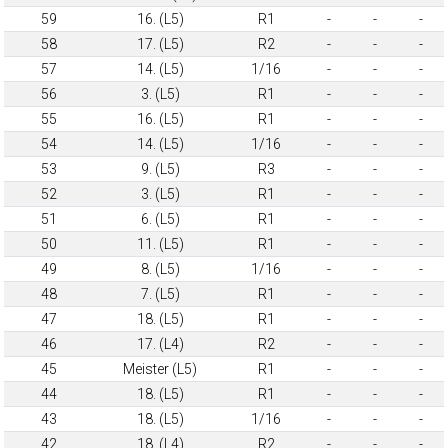
59
16. (L5)
R1
-
-
-
58
17. (L5)
R2
-
-
-
57
14. (L5)
1/16
-
-
-
56
3. (L5)
R1
-
-
-
55
16. (L5)
R1
-
-
-
54
14. (L5)
1/16
-
-
-
53
9. (L5)
R3
-
-
-
52
3. (L5)
R1
-
-
-
51
6. (L5)
R1
-
-
-
50
11. (L5)
R1
-
-
-
49
8. (L5)
1/16
-
-
-
48
7. (L5)
R1
-
-
-
47
18. (L5)
R1
-
-
-
46
17. (L4)
R2
-
-
-
45
Meister (L5)
R1
-
-
-
44
18. (L5)
R1
-
-
-
43
18. (L5)
1/16
-
-
-
42
18. (L4)
R2
-
-
-