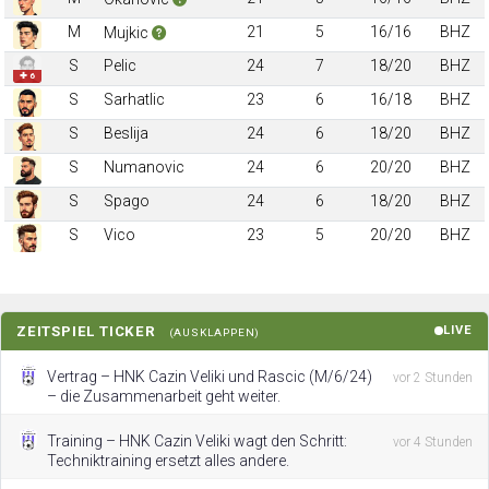
M
21
5
16/16
BHZ
Mujkic
S
Pelic
24
7
18/20
BHZ
✚ 6
S
Sarhatlic
23
6
16/18
BHZ
S
Beslija
24
6
18/20
BHZ
S
Numanovic
24
6
20/20
BHZ
S
Spago
24
6
18/20
BHZ
S
Vico
23
5
20/20
BHZ
ZEITSPIEL TICKER
LIVE
(AUSKLAPPEN)
Vertrag – HNK Cazin Veliki und Rascic (M/6/24)
vor 2 Stunden
– die Zusammenarbeit geht weiter.
Training – HNK Cazin Veliki wagt den Schritt:
vor 4 Stunden
Techniktraining ersetzt alles andere.