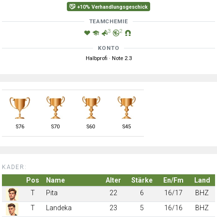
+10% Verhandlungsgeschick
TEAMCHEMIE
3
2
KONTO
Halbprofi · Note 2.3
S
76
S
70
S
60
S
45
KADER:
Pos
Name
Alter
Stärke
En/Fm
Land
T
Pita
22
6
16/17
BHZ
T
Landeka
23
5
16/16
BHZ