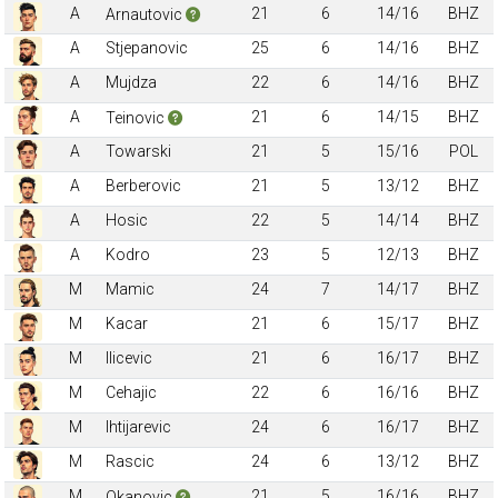
A
21
6
14/16
BHZ
Arnautovic
A
Stjepanovic
25
6
14/16
BHZ
A
Mujdza
22
6
14/16
BHZ
A
21
6
14/15
BHZ
Teinovic
A
Towarski
21
5
15/16
POL
A
Berberovic
21
5
13/12
BHZ
A
Hosic
22
5
14/14
BHZ
A
Kodro
23
5
12/13
BHZ
M
Mamic
24
7
14/17
BHZ
M
Kacar
21
6
15/17
BHZ
M
Ilicevic
21
6
16/17
BHZ
M
Cehajic
22
6
16/16
BHZ
M
Ihtijarevic
24
6
16/17
BHZ
M
Rascic
24
6
13/12
BHZ
M
21
5
16/16
BHZ
Okanovic