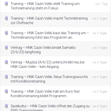
Training – HNK Cazin Veliki stellt Training um:
vor 1 Tag
Techniktraining steht im Fokus.
Training – HNK Cazin Veliki macht Techniktraining
vor 2 Tagen
zur Chefsache.
Training – HNK Cazin Veliki baut das Training um –
vor 3 Tagen
Techniktraining führt das Programm an.
Vertrag – HNK Cazin Veliki bindet Sarhatlic
vor 4 Tagen
(S/6/23) langfristig.
Vertrag – Mujdza (A/6/22) unterschreibt neu bei
vor 4 Tagen
HNK Cazin Veliki – kein Abgang.
Training – HNK Cazin Veliki: Neue Trainingswoche
vor 4 Tagen
mit Konditionstraining.
Training – HNK Cazin Veliki hält am Kurs fest:
vor 5 Tagen
Konditionstraining bleibt Programm.
Spielkultur – HNK Cazin Veliki öffnet den Zugang zu
vor 6 Tagen
EMS-Trainingslagern.