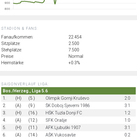
STADION & FANS:
Fanaufkommen:
22.454
Sitzplätze:
2.500
Stehplätze:
7.500
Preise:
Normal
Heimstärke:
+0.3%
SAISONVERLAUF LIGA:
Bos./Herzeg., Liga 5.6
1.
(H)
(5.)
Olimpik Gornji Kruševo
2:0
2.
(A)
(9.)
ŠK Doboj Sjeverni 1986
3:1
3.
(H)
(16.)
HŠK Tuzla Donji FC
1:2
4.
(A)
(12.)
SFK Orašje
1:0
5.
(H)
(11.)
AFK Ljubuški 1907
3:1
6.
(A)
(14.)
AŠK Vukosavlje
0:2