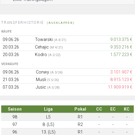
TRANSFERHISTORIE:
(AUSKLAPPEN)
KÄUFE
09.06.26
Towarski
9.013.375 €
(A 4/21)
20.03.26
Cehajic
9.353.216 €
(M 4/21)
20.03.26
Kodro
1.577.223 €
(A 2/22)
VERKÄUFE
09.06.26
Conwy
3.101.907 €
(A 3/24)
21.03.26
Musli
8.915.123 €
(S 5/26)
07.03.26
Jusic
11.909.919 €
(A 5/28)
Saison
Liga
Pokal
CC
EC
KC
98
L5
R1
-
-
-
97
8. (L5)
R2
-
-
-
96
13. (L5)
R1
-
-
-