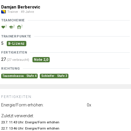
Damjan Berberovic
Trainer · 49 Jahre
TEAMCHEMIE
2
2
2
TRAINERPUNKTE
5
B-Lizenz
FERTIGKEITEN
27
Note 2,0
(27 verbraucht)
RICHTUNG
Tausendsassa · Stufe 4
Schleifer · Stufe 3
FERTIGKEITEN:
Energie/Form erhöhen:
0x
Zuletzt verwendet:
23.7. 11:43 Uhr: Energie/Form erhöhen
22.7. 13:46 Uhr: Energie/Form erhöhen