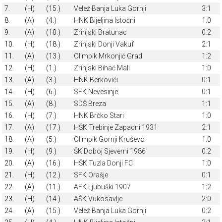
7.
(H)
(15.)
Velež Banja Luka Gornji
3:1
8.
(A)
(4.)
HNK Bijeljina Istočni
1:0
9.
(A)
(10.)
Zrinjski Bratunac
0:2
10.
(H)
(18.)
Zrinjski Donji Vakuf
2:1
11.
(A)
(13.)
Olimpik Mrkonjić Grad
1:2
12.
(H)
(1.)
Zrinjski Bihać Mali
1:0
13.
(A)
(3.)
HNK Berkovići
0:1
14.
(H)
(6.)
SFK Nevesinje
0:1
15.
(A)
(8.)
SDŠ Breza
1:1
16.
(H)
(7.)
HNK Brčko Stari
1:0
17.
(A)
(17.)
HŠK Trebinje Zapadni 1931
2:1
18.
(A)
(5.)
Olimpik Gornji Kruševo
1:0
19.
(H)
(9.)
ŠK Doboj Sjeverni 1986
0:2
20.
(A)
(16.)
HŠK Tuzla Donji FC
1:0
21.
(H)
(12.)
SFK Orašje
0:1
22.
(A)
(11.)
AFK Ljubuški 1907
1:2
23.
(H)
(14.)
AŠK Vukosavlje
2:0
24.
(A)
(15.)
Velež Banja Luka Gornji
0:2