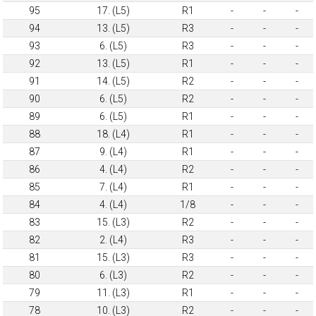
95
17. (L5)
R1
-
-
-
94
13. (L5)
R3
-
-
-
93
6. (L5)
R3
-
-
-
92
13. (L5)
R1
-
-
-
91
14. (L5)
R2
-
-
-
90
6. (L5)
R2
-
-
-
89
6. (L5)
R1
-
-
-
88
18. (L4)
R1
-
-
-
87
9. (L4)
R1
-
-
-
86
4. (L4)
R2
-
-
-
85
7. (L4)
R1
-
-
-
84
4. (L4)
1/8
-
-
-
83
15. (L3)
R2
-
-
-
82
2. (L4)
R3
-
-
-
81
15. (L3)
R3
-
-
-
80
6. (L3)
R2
-
-
-
79
11. (L3)
R1
-
-
-
78
10. (L3)
R2
-
-
-