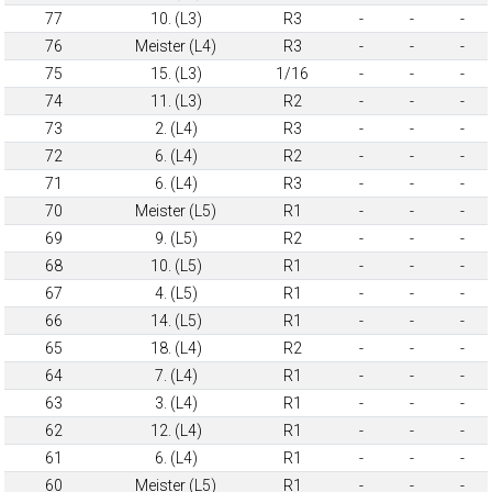
77
10. (L3)
R3
-
-
-
76
Meister (L4)
R3
-
-
-
75
15. (L3)
1/16
-
-
-
74
11. (L3)
R2
-
-
-
73
2. (L4)
R3
-
-
-
72
6. (L4)
R2
-
-
-
71
6. (L4)
R3
-
-
-
70
Meister (L5)
R1
-
-
-
69
9. (L5)
R2
-
-
-
68
10. (L5)
R1
-
-
-
67
4. (L5)
R1
-
-
-
66
14. (L5)
R1
-
-
-
65
18. (L4)
R2
-
-
-
64
7. (L4)
R1
-
-
-
63
3. (L4)
R1
-
-
-
62
12. (L4)
R1
-
-
-
61
6. (L4)
R1
-
-
-
60
Meister (L5)
R1
-
-
-