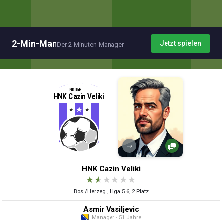
2-Min-Man
Jetzt spielen
Der 2-Minuten-Manager
→
HNK Cazin Veliki
★
★
★
★
★
★
Bos./Herzeg., Liga 5.6, 2.Platz
Asmir Vasiljevic
Manager · 51 Jahre