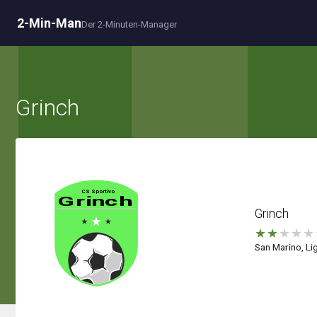
2-Min-Man
Der 2-Minuten-Manager
Grinch
Grinch
★
★
★
★
★
San Marino, Lig