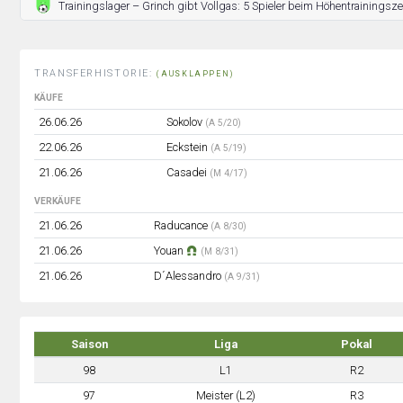
Trainingslager – Grinch gibt Vollgas: 5 Spieler beim Höhentrainingsz
TRANSFERHISTORIE:
(AUSKLAPPEN)
KÄUFE
26.06.26
Sokolov
(A 5/20)
22.06.26
Eckstein
(A 5/19)
21.06.26
Casadei
(M 4/17)
VERKÄUFE
21.06.26
Raducance
(A 8/30)
21.06.26
Youan
(M 8/31)
21.06.26
D´Alessandro
(A 9/31)
Saison
Liga
Pokal
98
L1
R2
97
Meister (L2)
R3