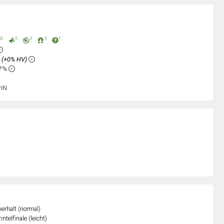
6
5
3
3
1
%
(+0% HV)
67%
nN
erhalt (normal)
ntelfinale (leicht)