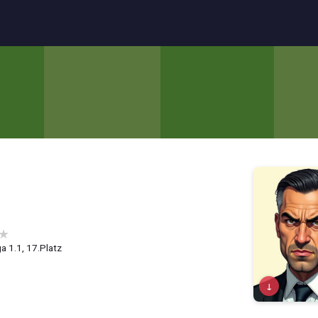
★
a 1.1, 17.Platz
↓