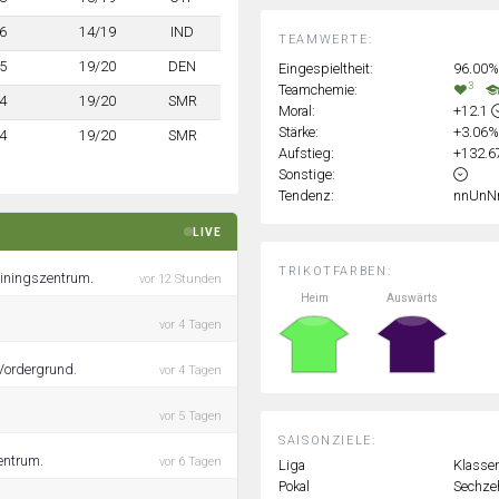
6
14/19
IND
TEAMWERTE:
5
19/20
DEN
Eingespieltheit:
96.00%
3
Teamchemie:
4
19/20
SMR
Moral:
+12.1
Stärke:
+3.06
4
19/20
SMR
Aufstieg:
+132.
Sonstige:
Tendenz:
nnUnN
LIVE
TRIKOTFARBEN:
ainingszentrum.
vor 12 Stunden
Heim
Auswärts
vor 4 Tagen
 Vordergrund.
vor 4 Tagen
vor 5 Tagen
SAISONZIELE:
Zentrum.
vor 6 Tagen
Liga
Klassen
Pokal
Sechzeh