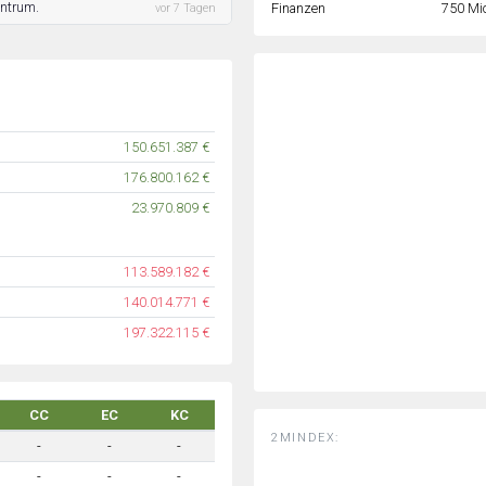
entrum.
Finanzen
750 Mi
vor 7 Tagen
150.651.387 €
176.800.162 €
23.970.809 €
113.589.182 €
140.014.771 €
197.322.115 €
CC
EC
KC
2MINDEX:
-
-
-
-
-
-