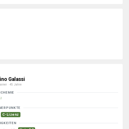
ino Galassi
ainer · 45 Jahre
MCHEMIE
2
NERPUNKTE
C-Lizenz
IGKEITEN