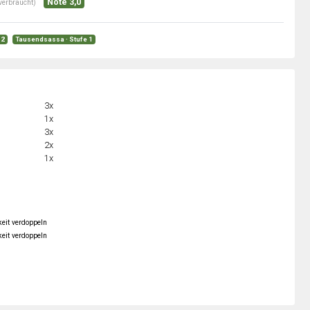
Note 3,0
verbraucht)
 2
Tausendsassa · Stufe 1
3x
1x
3x
2x
1x
keit verdoppeln
keit verdoppeln