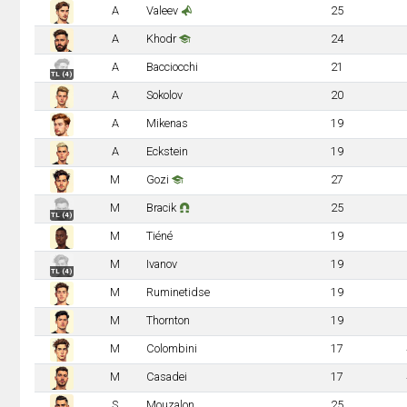
A
Valeev
25
A
Khodr
24
A
Bacciocchi
21
TL (4)
A
Sokolov
20
A
Mikenas
19
A
Eckstein
19
M
Gozi
27
M
Bracik
25
TL (4)
M
Tiéné
19
M
Ivanov
19
TL (4)
M
Ruminetidse
19
M
Thornton
19
M
Colombini
17
M
Casadei
17
S
Mouzalon
25