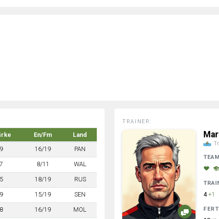
TRAINER:
Mar
ärke
En/Fm
Land
Tr
9
16/19
PAN
TEA
7
8/11
WAL
5
18/19
RUS
TRAI
9
15/19
SEN
4
+1
FERT
8
16/19
MOL