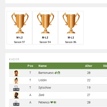
M-L2
M-L2
M-L2
S
aison
97
S
aison
94
S
aison
86
KADER:
Pos
Name
Alter
St
T
Barrionuevo
28
T
Uddin
22
T
Sytschow
19
TL (4)
A
Zeré
27
A
Petrenco
28
TL (4)