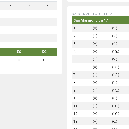
-
-
-
-
-
-
SAISONVERLAUF LIGA:
San Marino, Liga 1.1
-
-
-
1.
(A)
(3.)
-
-
-
2.
(H)
(2.)
-
-
-
3.
(H)
(4.)
4.
(A)
(18.)
EC
KC
5.
(H)
(9.)
0
0
6.
(A)
(15.)
7.
(H)
(12.)
8.
(A)
(1.)
9.
(H)
(13.)
10.
(A)
(5.)
11.
(H)
(10.)
12.
(A)
(16.)
13.
(H)
(6.)