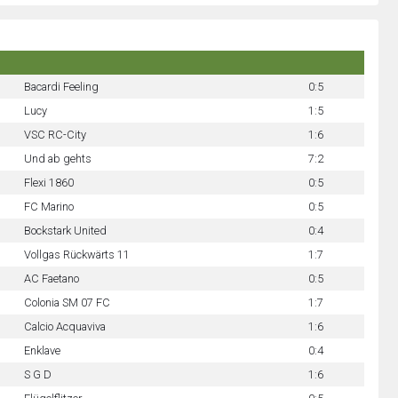
Bacardi Feeling
0:5
Lucy
1:5
VSC RC-City
1:6
Und ab gehts
7:2
Flexi 1860
0:5
FC Marino
0:5
Bockstark United
0:4
Vollgas Rückwärts 11
1:7
AC Faetano
0:5
Colonia SM 07 FC
1:7
Calcio Acquaviva
1:6
Enklave
0:4
S G D
1:6