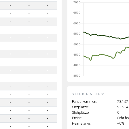
-
-
-
-
-
-
-
-
-
-
-
-
-
-
-
-
-
-
-
-
-
-
-
-
-
-
-
-
-
-
-
-
-
STADION & FANS:
-
-
-
Fanaufkommen:
73.157
-
-
-
Sitzplätze:
91.214
-
-
-
Stehplätze:
0
Preise:
Sehr h
-
-
-
Heimstärke:
+0%
-
-
-