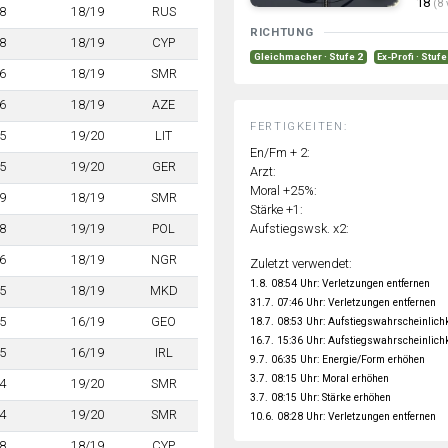
18
(8 
8
18/19
RUS
RICHTUNG
8
18/19
CYP
Gleichmacher · Stufe 2
Ex-Profi · Stufe
6
18/19
SMR
6
18/19
AZE
FERTIGKEITEN:
5
19/20
LIT
En/Fm + 2:
5
19/20
GER
Arzt:
Moral +25%:
9
18/19
SMR
Stärke +1:
Aufstiegswsk. x2:
8
19/19
POL
6
18/19
NGR
Zuletzt verwendet:
1.8. 08:54 Uhr: Verletzungen entfernen
5
18/19
MKD
31.7. 07:46 Uhr: Verletzungen entfernen
5
16/19
GEO
18.7. 08:53 Uhr: Aufstiegswahrscheinlich
16.7. 15:36 Uhr: Aufstiegswahrscheinlich
5
16/19
IRL
9.7. 06:35 Uhr: Energie/Form erhöhen
3.7. 08:15 Uhr: Moral erhöhen
4
19/20
SMR
3.7. 08:15 Uhr: Stärke erhöhen
4
19/20
SMR
10.6. 08:28 Uhr: Verletzungen entfernen
8
18/19
CYP