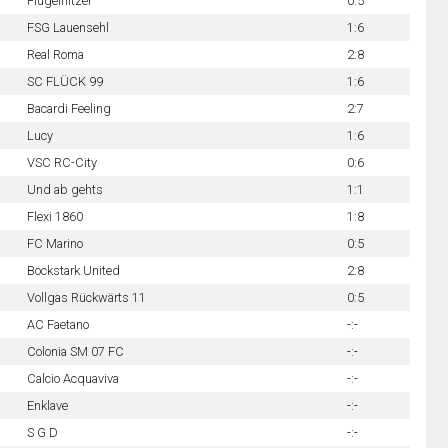
Flügelflitzer
0:5
FSG Lauensehl
1:6
Real Roma
2:8
SC FLÜCK 99
1:6
Bacardi Feeling
2:7
Lucy
1:6
VSC RC-City
0:6
Und ab gehts
1:1
Flexi 1860
1:8
FC Marino
0:5
Bockstark United
2:8
Vollgas Rückwärts 11
0:5
AC Faetano
-:-
Colonia SM 07 FC
-:-
Calcio Acquaviva
-:-
Enklave
-:-
S G D
-:-