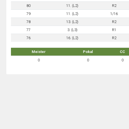
80
11. (L2)
R2
79
11. (L2)
1/16
78
13. (L2)
R2
77
3. (L3)
R1
76
16. (L2)
R2
Meister
Pokal
CC
0
0
0