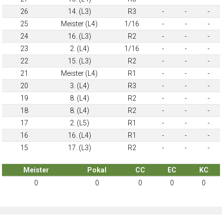
26
14. (L3)
R3
-
-
-
25
Meister (L4)
1/16
-
-
-
24
16. (L3)
R2
-
-
-
23
2. (L4)
1/16
-
-
-
22
15. (L3)
R2
-
-
-
21
Meister (L4)
R1
-
-
-
20
3. (L4)
R3
-
-
-
19
8. (L4)
R2
-
-
-
18
8. (L4)
R2
-
-
-
17
2. (L5)
R1
-
-
-
16
16. (L4)
R1
-
-
-
15
17. (L3)
R2
-
-
-
Meister
Pokal
CC
EC
KC
0
0
0
0
0