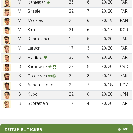
M
26
8
20/20
FAR
Danielsen
M
Skaale
22
7
20/20
FAR
M
Morales
20
6
20/19
PAN
M
Kim
21
6
20/17
KOR
M
Rasmussen
19
5
20/20
FAR
M
Larsen
17
3
20/20
FAR
S
30
9
20/20
FAR
Hvidbro
S
27
8
20/20
CRC
Klimowicz
S
29
8
20/19
FAR
Gregersen
S
Assou-Ekotto
22
7
20/18
EGY
S
Kubo
22
6
20/20
JPN
S
Skorastein
17
4
20/20
FAR
ZEITSPIEL TICKER
LIVE