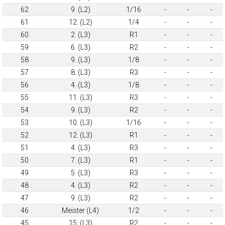
62
9. (L2)
1/16
-
-
-
61
12. (L2)
1/4
-
-
-
60
2. (L3)
R1
-
-
-
59
6. (L3)
R2
-
-
-
58
9. (L3)
1/8
-
-
-
57
8. (L3)
R3
-
-
-
56
4. (L3)
1/8
-
-
-
55
11. (L3)
R3
-
-
-
54
9. (L3)
R2
-
-
-
53
10. (L3)
1/16
-
-
-
52
12. (L3)
R1
-
-
-
51
4. (L3)
R3
-
-
-
50
7. (L3)
R1
-
-
-
49
5. (L3)
R3
-
-
-
48
4. (L3)
R2
-
-
-
47
9. (L3)
R2
-
-
-
46
Meister (L4)
1/2
-
-
-
45
15. (L3)
R2
-
-
-