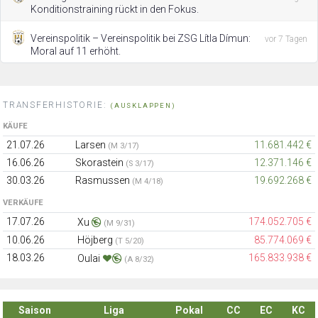
Konditionstraining rückt in den Fokus.
Vereinspolitik – Vereinspolitik bei ZSG Lítla Dímun:
vor 7 Tagen
Moral auf 11 erhöht.
TRANSFERHISTORIE:
(AUSKLAPPEN)
KÄUFE
21.07.26
Larsen
11.681.442 €
(M 3/17)
16.06.26
Skorastein
12.371.146 €
(S 3/17)
30.03.26
Rasmussen
19.692.268 €
(M 4/18)
VERKÄUFE
17.07.26
174.052.705 €
Xu
(M 9/31)
10.06.26
Höjberg
85.774.069 €
(T 5/20)
18.03.26
165.833.938 €
Oulai
(A 8/32)
Saison
Liga
Pokal
CC
EC
KC