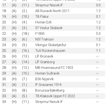
17.
(A)
(11.)
Streymur Nesvík IF
0:0
18.
(A)
(2.)
AB Runavík North 2011
1:2
19.
(H)
(10.)
TB Flatur
0:1
20.
(H)
(4.)
Hvirlan Eiði
1:2
21.
(A)
(3.)
07 Vestur Skálavík
1:2
22.
(H)
(18.)
F1895
5:0
23.
(A)
(6.)
NSÍ Tvøroyri
1:2
24.
(H)
(9.)
Víkingur Skálafjørður
0:1
25.
(A)
(16.)
TuS Rückershausen
1:1
26.
(H)
(13.)
LÍF Brúnavík
-:-
27.
(A)
(14.)
LÍF Grønborg
-:-
28.
(H)
(12.)
MB Hvannasund FC 1903
-:-
29.
(A)
(15.)
Hvirlan Suðravík
-:-
30.
(H)
(7.)
B36 Nýjarvík
-:-
31.
(A)
(1.)
IF Grasanes 1914
-:-
32.
(H)
(8.)
Borussia Bøkelberg
-:-
33.
(A)
(5.)
TB Klaksvík Upper FC 2022
-:-
34.
(H)
(11.)
Streymur Nesvík IF
-:-