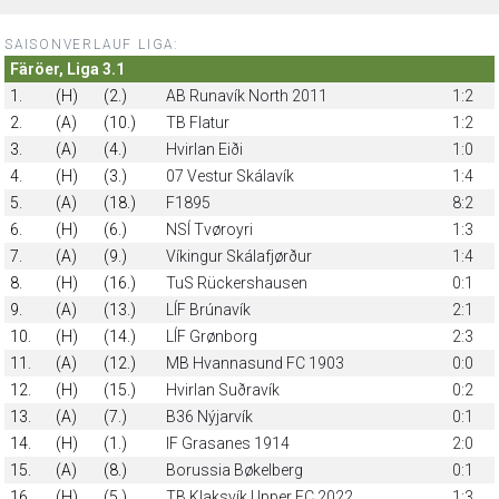
SAISONVERLAUF LIGA:
Färöer, Liga 3.1
1.
(H)
(2.)
AB Runavík North 2011
1:2
2.
(A)
(10.)
TB Flatur
1:2
3.
(A)
(4.)
Hvirlan Eiði
1:0
4.
(H)
(3.)
07 Vestur Skálavík
1:4
5.
(A)
(18.)
F1895
8:2
6.
(H)
(6.)
NSÍ Tvøroyri
1:3
7.
(A)
(9.)
Víkingur Skálafjørður
1:4
8.
(H)
(16.)
TuS Rückershausen
0:1
9.
(A)
(13.)
LÍF Brúnavík
2:1
10.
(H)
(14.)
LÍF Grønborg
2:3
11.
(A)
(12.)
MB Hvannasund FC 1903
0:0
12.
(H)
(15.)
Hvirlan Suðravík
0:2
13.
(A)
(7.)
B36 Nýjarvík
0:1
14.
(H)
(1.)
IF Grasanes 1914
2:0
15.
(A)
(8.)
Borussia Bøkelberg
0:1
16.
(H)
(5.)
TB Klaksvík Upper FC 2022
1:3