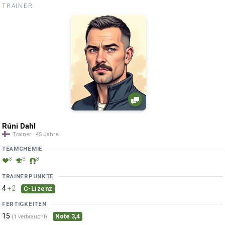
TRAINER:
Rúni Dahl
Trainer · 45 Jahre
TEAMCHEMIE
3
3
3
TRAINERPUNKTE
4
+2
C-Lizenz
FERTIGKEITEN
15
Note 3,4
(1 verbraucht)