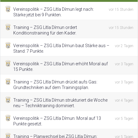
Vereinspolitik – ZSG Lítla Dímun legt nach:
vor 15 Stunden
Stärke jetzt bei 9 Punkten.
Training – ZSG Lítla Dímun ordert
vor 15 Stunden
Konditionstraining für den Kader.
Vereinspolitik – ZSG Lítla Dímun baut Stärke aus –
vor 2 Tagen
Stand: 7 Punkte.
Vereinspolitik – ZSG Lítla Dímun erhöht Moral auf
vor 3 Tagen
15 Punkte.
Training – ZSG Lítla Dímun drückt aufs Gas:
vor 3 Tagen
Grundtechniken auf dem Trainingsplan.
Training – ZSG Lítla Dímun strukturiert die Woche
vor 4 Tagen
neu – Techniktraining dominiert.
Vereinspolitik – ZSG Lítla Dímun: Moral auf 13
vor 5 Tagen
Punkte gesetzt.
Training – Planwechsel bei ZSG Lítla Dímun:
vor 5 Tagen