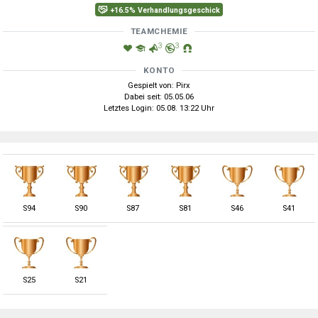
+16.5% Verhandlungsgeschick
TEAMCHEMIE
3
3
KONTO
Gespielt von: Pirx
Dabei seit: 05.05.06
Letztes Login: 05.08. 13:22 Uhr
S
94
S
90
S
87
S
81
S
46
S
41
S
25
S
21