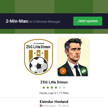
2-Min-Man
Jetzt spielen
Der 2-Minuten-Manager
↘
ZSG Lítla Dímun
★
★
★
★
★
★
Färöer, Liga 3.1, 17.Platz
Eivindur Hovland
Manager · 45 Jahre