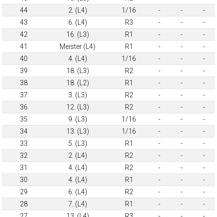
44
2. (L4)
1/16
-
-
-
43
6. (L4)
R3
-
-
-
42
16. (L3)
R1
-
-
-
41
Meister (L4)
R1
-
-
-
40
4. (L4)
1/16
-
-
-
39
18. (L3)
R2
-
-
-
38
18. (L2)
R1
-
-
-
37
3. (L3)
R2
-
-
-
36
12. (L3)
R2
-
-
-
35
9. (L3)
1/16
-
-
-
34
13. (L3)
1/16
-
-
-
33
5. (L3)
R1
-
-
-
32
2. (L4)
R2
-
-
-
31
4. (L4)
R2
-
-
-
30
4. (L4)
R1
-
-
-
29
6. (L4)
R2
-
-
-
28
7. (L4)
R1
-
-
-
27
13. (L4)
R3
-
-
-