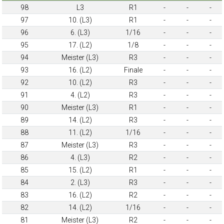
98
L3
R1
-
-
-
97
10. (L3)
R1
-
-
-
96
6. (L3)
1/16
-
-
-
95
17. (L2)
1/8
-
-
-
94
Meister (L3)
R3
-
-
-
93
16. (L2)
Finale
-
-
-
92
10. (L2)
R3
-
-
-
91
4. (L2)
R3
-
-
-
90
Meister (L3)
R1
-
-
-
89
14. (L2)
R3
-
-
-
88
11. (L2)
1/16
-
-
-
87
Meister (L3)
R3
-
-
-
86
4. (L3)
R2
-
-
-
85
15. (L2)
R1
-
-
-
84
2. (L3)
R3
-
-
-
83
16. (L2)
R2
-
-
-
82
14. (L2)
1/16
-
-
-
81
Meister (L3)
R2
-
-
-