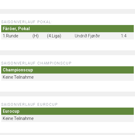
SAISONVERLAUF POKAL:
Färöer, Pokal
1.Runde
(H)
(4.Liga)
Undrið Fjørðir
1:4
SAISONVERLAUF CHAMPIONSCUP
Championscup
Keine Teilnahme
SAISONVERLAUF EUROCUP
Eurocup
Keine Teilnahme