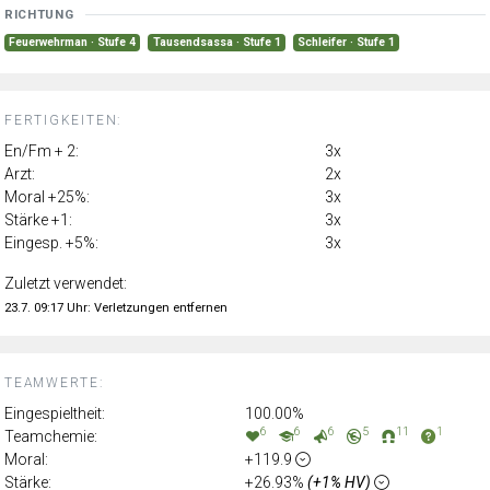
RICHTUNG
Feuerwehrman · Stufe 4
Tausendsassa · Stufe 1
Schleifer · Stufe 1
FERTIGKEITEN:
En/Fm + 2:
3x
Arzt:
2x
Moral +25%:
3x
Stärke +1:
3x
Eingesp. +5%:
3x
Zuletzt verwendet:
23.7. 09:17 Uhr: Verletzungen entfernen
TEAMWERTE:
Eingespieltheit:
100.00%
6
6
6
5
11
1
Teamchemie:
Moral:
+119.9
Stärke:
+26.93%
(+1% HV)