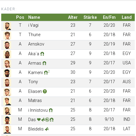
KADER:
Pos
Name
Alter
Stärke
En/Fm
Land
T
i Vagi
23
7
20/20
FAR
T
Thune
21
6
20/18
FAR
A
Arnskov
27
9
20/19
FAR
A
27
9
20/18
EGY
Aka´a
A
29
9
20/17
USA
Armas
2
A
30
9
20/20
EGY
Kameni
A
Tony
23
7
20/17
AUS
A
21
6
20/20
FAR
Eliasen
A
Matras
21
6
20/18
FAR
M
25
8
20/17
FAR
i Innistovu
M
25
8
9/10
IND
Das
M
25
8
20/18
LAT
Bleidelis