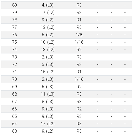
80
4. (L3)
R3
-
-
-
79
17. (L2)
R3
-
-
-
78
9. (L2)
R1
-
-
-
77
12. (L2)
R3
-
-
-
76
6. (L2)
1/8
-
-
-
75
10. (L2)
1/16
-
-
-
74
13. (L2)
R2
-
-
-
73
2. (L3)
R3
-
-
-
72
5. (L3)
R3
-
-
-
71
15. (L2)
R1
-
-
-
70
2. (L3)
1/16
-
-
-
69
6. (L3)
R2
-
-
-
68
11. (L3)
R3
-
-
-
67
8. (L3)
R3
-
-
-
66
9. (L3)
R2
-
-
-
65
9. (L3)
R3
-
-
-
64
17. (L2)
R3
-
-
-
63
9. (L2)
R3
-
-
-