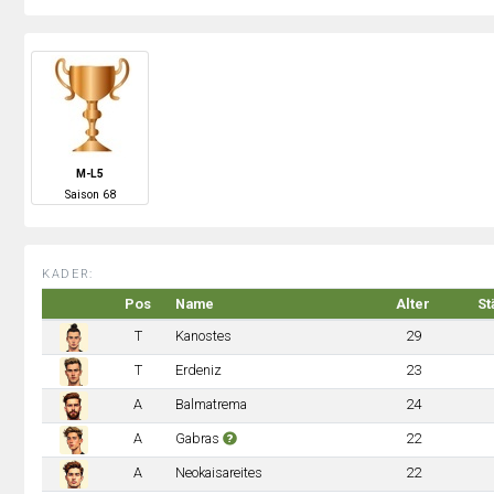
M-L5
S
aison
68
KADER:
Pos
Name
Alter
St
T
Kanostes
29
T
Erdeniz
23
A
Balmatrema
24
A
Gabras
22
A
Neokaisareites
22