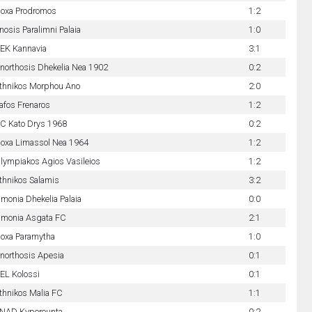
oxa Prodromos
1:2
nosis Paralimni Palaia
1:0
EK Kannavia
3:1
northosis Dhekelia Nea 1902
0:2
thnikos Morphou Ano
2:0
afos Frenaros
1:2
C Kato Drys 1968
0:2
oxa Limassol Nea 1964
1:2
lympiakos Agios Vasileios
1:2
thnikos Salamis
3:2
monia Dhekelia Palaia
0:0
monia Asgata FC
2:1
oxa Paramytha
1:0
northosis Apesia
0:1
EL Kolossi
0:1
thnikos Malia FC
1:1
NAD Kyperounta
0:2