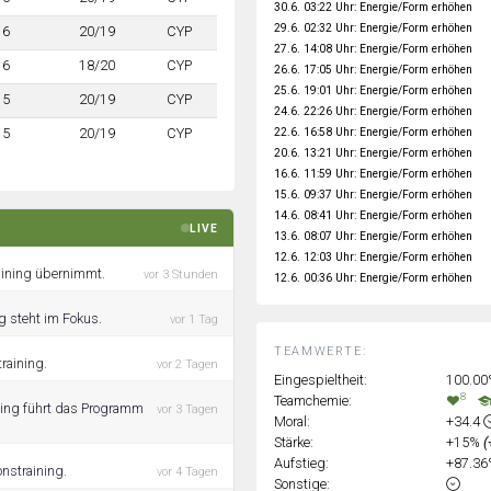
30.6. 03:22 Uhr: Energie/Form erhöhen
29.6. 02:32 Uhr: Energie/Form erhöhen
6
20/19
CYP
27.6. 14:08 Uhr: Energie/Form erhöhen
6
18/20
CYP
26.6. 17:05 Uhr: Energie/Form erhöhen
25.6. 19:01 Uhr: Energie/Form erhöhen
5
20/19
CYP
24.6. 22:26 Uhr: Energie/Form erhöhen
22.6. 16:58 Uhr: Energie/Form erhöhen
5
20/19
CYP
20.6. 13:21 Uhr: Energie/Form erhöhen
16.6. 11:59 Uhr: Energie/Form erhöhen
15.6. 09:37 Uhr: Energie/Form erhöhen
14.6. 08:41 Uhr: Energie/Form erhöhen
LIVE
13.6. 08:07 Uhr: Energie/Form erhöhen
12.6. 12:03 Uhr: Energie/Form erhöhen
raining übernimmt.
vor 3 Stunden
12.6. 00:36 Uhr: Energie/Form erhöhen
ng steht im Fokus.
vor 1 Tag
TEAMWERTE:
raining.
vor 2 Tagen
Eingespieltheit:
100.0
8
Teamchemie:
ining führt das Programm
vor 3 Tagen
Moral:
+34.4
Stärke:
+15%
(
Aufstieg:
+87.3
onstraining.
vor 4 Tagen
Sonstige: