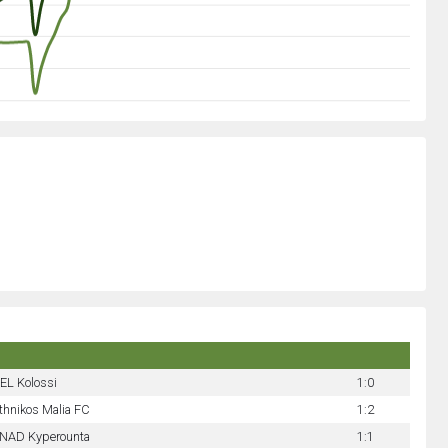
EL Kolossi
1:0
thnikos Malia FC
1:2
NAD Kyperounta
1:1