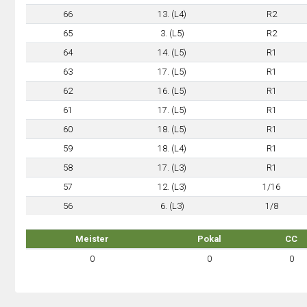
66
13. (L4)
R2
65
3. (L5)
R2
64
14. (L5)
R1
63
17. (L5)
R1
62
16. (L5)
R1
61
17. (L5)
R1
60
18. (L5)
R1
59
18. (L4)
R1
58
17. (L3)
R1
57
12. (L3)
1/16
56
6. (L3)
1/8
Meister
Pokal
CC
0
0
0