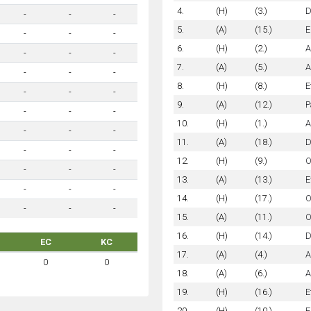
4.
(H)
(3.)
D
-
-
-
5.
(A)
(15.)
E
-
-
-
6.
(H)
(2.)
A
-
-
-
7.
(A)
(5.)
A
-
-
-
8.
(H)
(8.)
E
-
-
-
9.
(A)
(12.)
P
-
-
-
10.
(H)
(1.)
A
-
-
-
11.
(A)
(18.)
D
-
-
-
12.
(H)
(9.)
O
-
-
-
13.
(A)
(13.)
E
-
-
-
14.
(H)
(17.)
O
-
-
-
15.
(A)
(11.)
O
16.
(H)
(14.)
D
EC
KC
17.
(A)
(4.)
A
0
0
18.
(A)
(6.)
A
19.
(H)
(16.)
E
20.
(H)
(10.)
E