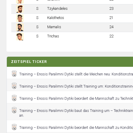
S
Tzykandeles
23
S
Kalothetos
21
S
Mamalis
24
S
Trichas
22
ZEITSPIEL TICKER
Training – Enosis Paralimni Dytiki stellt die Weichen neu: Konditionst
Training – Enosis Paralimni Dytiki stellt Training um: Konditionstraini
Training – Enosis Paralimni Dytiki beordert die Mannschaft zu Technikt
Training – Enosis Paralimni Dytiki baut das Training um – Techniktra
an.
Training – Enosis Paralimni Dytiki beordert die Mannschaft zu Konditi