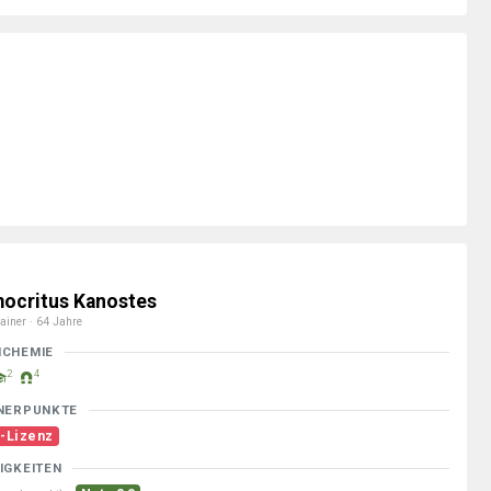
ocritus Kanostes
ainer · 64 Jahre
MCHEMIE
2
4
NERPUNKTE
-Lizenz
IGKEITEN