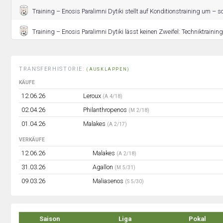
Training – Enosis Paralimni Dytiki stellt auf Konditionstraining um – so
Training – Enosis Paralimni Dytiki lässt keinen Zweifel: Techniktraining 
TRANSFERHISTORIE:
(AUSKLAPPEN)
KÄUFE
12.06.26
Leroux
(A 4/18)
02.04.26
Philanthropenos
(M 2/18)
01.04.26
Malakes
(A 2/17)
VERKÄUFE
12.06.26
Malakes
(A 2/18)
31.03.26
Agallon
(M 5/31)
09.03.26
Maliasenos
(S 5/30)
Saison
Liga
Pokal