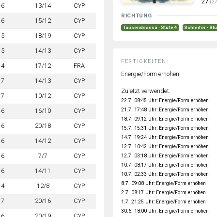
27
(27
6
13/14
CYP
RICHTUNG
6
15/12
CYP
Tausendsassa · Stufe 4
Schleifer · St
5
18/19
CYP
5
14/13
CYP
FERTIGKEITEN:
4
17/12
FRA
Energie/Form erhöhen:
7
14/13
CYP
Zuletzt verwendet:
7
10/12
CYP
22.7. 08:45 Uhr: Energie/Form erhöhen
21.7. 17:48 Uhr: Energie/Form erhöhen
6
16/10
CYP
18.7. 09:12 Uhr: Energie/Form erhöhen
6
20/18
CYP
15.7. 15:31 Uhr: Energie/Form erhöhen
14.7. 19:24 Uhr: Energie/Form erhöhen
6
14/12
CYP
12.7. 10:42 Uhr: Energie/Form erhöhen
6
7/7
CYP
12.7. 03:18 Uhr: Energie/Form erhöhen
10.7. 08:17 Uhr: Energie/Form erhöhen
6
14/11
CYP
10.7. 02:33 Uhr: Energie/Form erhöhen
8.7. 09:08 Uhr: Energie/Form erhöhen
4
12/8
CYP
2.7. 08:17 Uhr: Energie/Form erhöhen
7
20/16
CYP
1.7. 21:25 Uhr: Energie/Form erhöhen
30.6. 18:00 Uhr: Energie/Form erhöhen
6
20/19
CYP