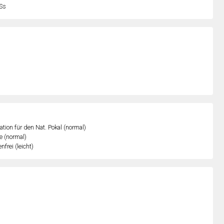
Ss
kation für den Nat. Pokal (normal)
e (normal)
nfrei (leicht)