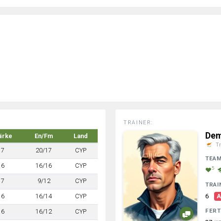
TRAINER:
Dem
ärke
En/Fm
Land
Tr
7
20/17
CYP
TEA
6
16/16
CYP
5
7
9/12
CYP
TRAI
6
16/14
CYP
6
A
FERT
6
16/12
CYP