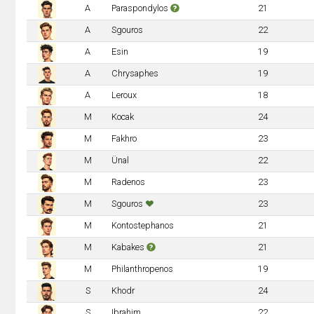
A
Paraspondylos
21
A
Sgouros
22
A
Esin
19
A
Chrysaphes
19
A
Leroux
18
M
Kocak
24
M
Fakhro
23
M
Ünal
22
M
Radenos
23
M
Sgouros
23
M
Kontostephanos
21
M
Kabakes
21
M
Philanthropenos
19
S
Khodr
24
S
Ibrahim
22