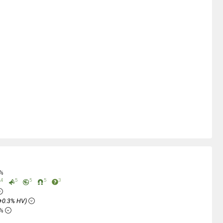
0%
4
5
5
5
3
+0.3% HV)
6%