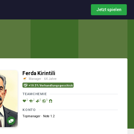
Jetzt spielen
Ferda Kirintili
Manager · 64 Jahre
+19.5% Verhandlungsgeschick
TEAMCHEMIE
2
2
5
5
KONTO
Topmanager · Note 1.2