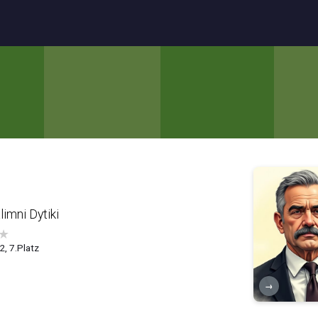
limni Dytiki
★
2, 7.Platz
→