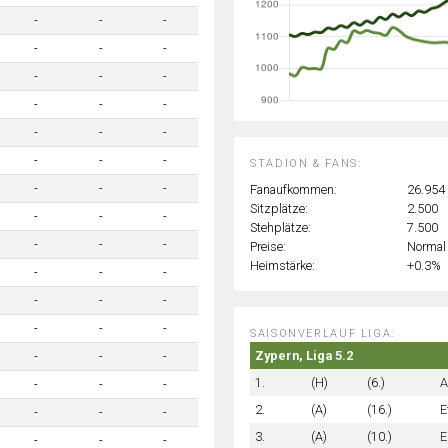
-
-
-
-
-
-
-
-
-
-
-
-
-
-
-
-
-
-
STADION & FANS:
-
-
-
Fanaufkommen:
26.954
Sitzplätze:
2.500
-
-
-
Stehplätze:
7.500
-
-
-
Preise:
Normal
Heimstärke:
+0.3%
-
-
-
-
-
-
-
-
-
SAISONVERLAUF LIGA:
Zypern, Liga 5.2
-
-
-
1.
(H)
(6.)
A
-
-
-
2.
(A)
(16.)
E
-
-
-
3.
(A)
(10.)
E
-
-
-