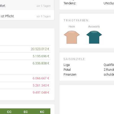
Tendenz:
UNsSu
fort.
vor 5 Tagen
ist Pflicht.
vor 6 Tagen
TRIKOTFARBEN:
Heim
Auswärts
20.523.012 €
5.195.696 €
SAISONZIELE:
6.336.838 €
Liga
Qualifi
Pokal
2.Rund
Finanzen
schulde
6.066.667 €
5.261.343 €
9.497.048 €
CC
EC
KC