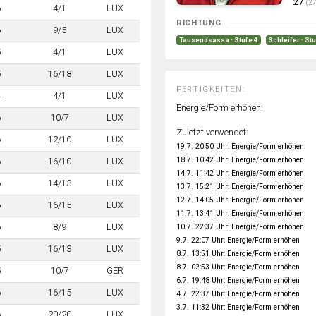
27
(27
6
4/1
LUX
RICHTUNG
6
9/5
LUX
Tausendsassa · Stufe 4
Schleifer · St
5
4/1
LUX
5
16/18
LUX
FERTIGKEITEN:
4
4/1
LUX
Energie/Form erhöhen:
6
10/7
LUX
Zuletzt verwendet:
6
12/10
LUX
19.7. 20:50 Uhr: Energie/Form erhöhen
18.7. 10:42 Uhr: Energie/Form erhöhen
6
16/10
LUX
14.7. 11:42 Uhr: Energie/Form erhöhen
6
14/13
LUX
13.7. 15:21 Uhr: Energie/Form erhöhen
12.7. 14:05 Uhr: Energie/Form erhöhen
6
16/15
LUX
11.7. 13:41 Uhr: Energie/Form erhöhen
6
8/9
LUX
10.7. 22:37 Uhr: Energie/Form erhöhen
9.7. 22:07 Uhr: Energie/Form erhöhen
5
16/13
LUX
8.7. 13:51 Uhr: Energie/Form erhöhen
8.7. 02:53 Uhr: Energie/Form erhöhen
5
10/7
GER
6.7. 19:48 Uhr: Energie/Form erhöhen
6
16/15
LUX
4.7. 22:37 Uhr: Energie/Form erhöhen
3.7. 11:32 Uhr: Energie/Form erhöhen
6
20/20
LUX