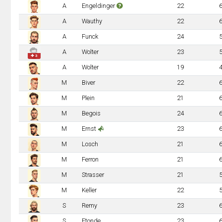
A
Engeldinger
22
A
Wauthy
22
A
Funck
24
A
Wolter
23
✚ 3
A
Wolter
19
M
Biver
22
M
Plein
21
M
Begois
24
M
Ernst
23
M
Losch
21
M
Ferron
21
M
Strasser
21
M
Keller
22
S
Remy
23
S
Etonde
23