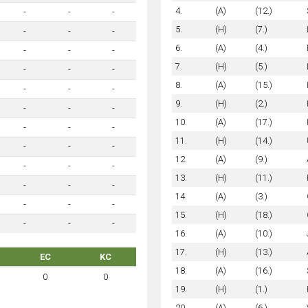
4.
(A)
(12.)
-
-
-
5.
(H)
(7.)
-
-
-
6.
(A)
(4.)
-
-
-
7.
(H)
(5.)
-
-
-
8.
(A)
(15.)
-
-
-
9.
(H)
(2.)
-
-
-
10.
(A)
(17.)
-
-
-
11.
(H)
(14.)
-
-
-
12.
(A)
(9.)
-
-
-
13.
(H)
(11.)
-
-
-
14.
(A)
(3.)
-
-
-
15.
(H)
(18.)
-
-
-
16.
(A)
(10.)
17.
(H)
(13.)
EC
KC
18.
(A)
(16.)
0
0
19.
(H)
(1.)
20.
(A)
(6.)