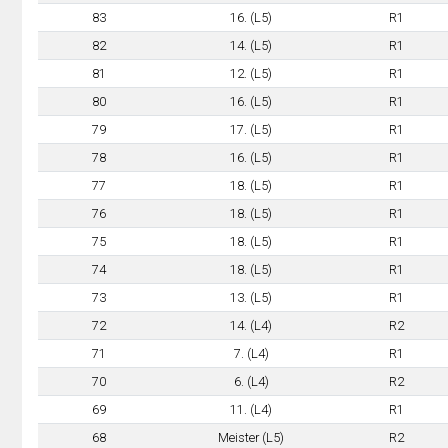
83
16. (L5)
R1
82
14. (L5)
R1
81
12. (L5)
R1
80
16. (L5)
R1
79
17. (L5)
R1
78
16. (L5)
R1
77
18. (L5)
R1
76
18. (L5)
R1
75
18. (L5)
R1
74
18. (L5)
R1
73
13. (L5)
R1
72
14. (L4)
R2
71
7. (L4)
R1
70
6. (L4)
R2
69
11. (L4)
R1
68
Meister (L5)
R2