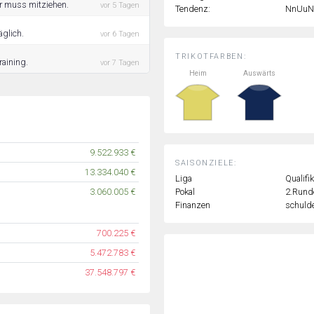
er muss mitziehen.
vor 5 Tagen
Tendenz:
NnUuN
äglich.
vor 6 Tagen
TRIKOTFARBEN:
aining.
vor 7 Tagen
Heim
Auswärts
9.522.933 €
SAISONZIELE:
13.334.040 €
Liga
Qualifi
Pokal
2.Rund
3.060.005 €
Finanzen
schulde
700.225 €
5.472.783 €
37.548.797 €