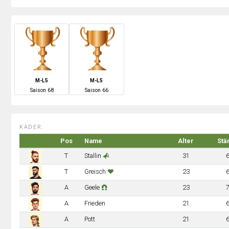
M-L5
M-L5
S
aison
68
S
aison
66
KADER:
Pos
Name
Alter
Stä
T
Stallin
31
T
Greisch
23
A
Geele
23
A
Frieden
21
A
Pott
21