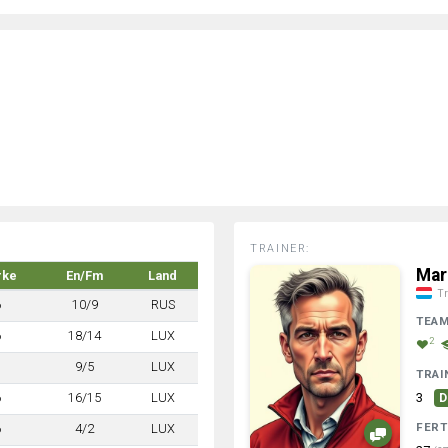
TRAINER:
Mar
rke
En/Fm
Land
Tr
6
10/9
RUS
TEA
6
18/14
LUX
2
7
9/5
LUX
TRAI
6
16/15
LUX
3
D
FERT
6
4/2
LUX