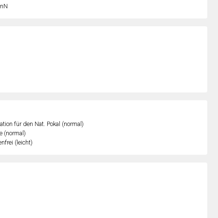
nN
kation für den Nat. Pokal (normal)
e (normal)
nfrei (leicht)