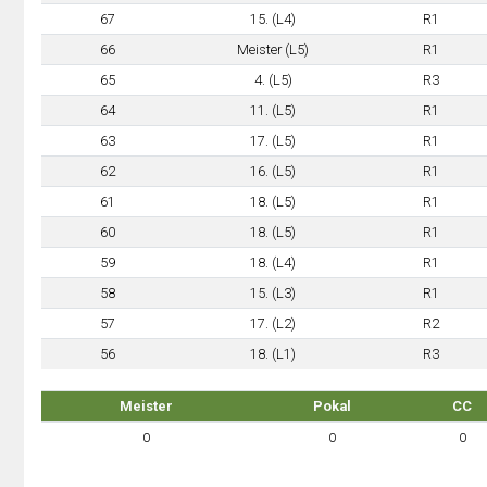
67
15. (L4)
R1
66
Meister (L5)
R1
65
4. (L5)
R3
64
11. (L5)
R1
63
17. (L5)
R1
62
16. (L5)
R1
61
18. (L5)
R1
60
18. (L5)
R1
59
18. (L4)
R1
58
15. (L3)
R1
57
17. (L2)
R2
56
18. (L1)
R3
Meister
Pokal
CC
0
0
0