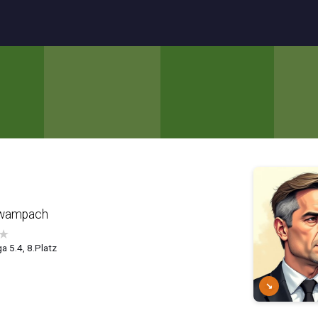
swampach
★
a 5.4, 8.Platz
↘