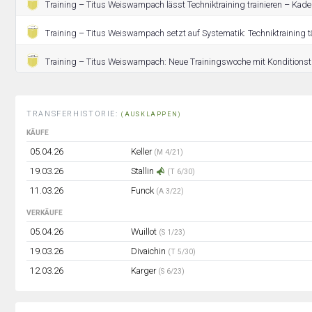
Training – Titus Weiswampach lässt Techniktraining trainieren – Kad
Training – Titus Weiswampach setzt auf Systematik: Techniktraining t
Training – Titus Weiswampach: Neue Trainingswoche mit Konditionstr
TRANSFERHISTORIE:
(AUSKLAPPEN)
KÄUFE
05.04.26
Keller
(M 4/21)
19.03.26
Stallin
(T 6/30)
11.03.26
Funck
(A 3/22)
VERKÄUFE
05.04.26
Wuillot
(S 1/23)
19.03.26
Divaichin
(T 5/30)
12.03.26
Karger
(S 6/23)