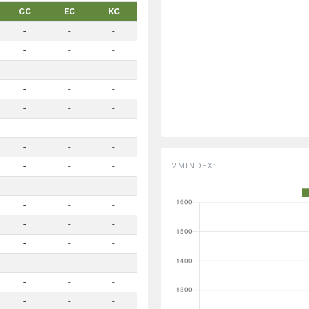
CC
EC
KC
-
-
-
-
-
-
-
-
-
-
-
-
-
-
-
-
-
-
-
-
-
2MINDEX:
-
-
-
-
-
-
-
-
-
-
-
-
-
-
-
-
-
-
-
-
-
-
-
-