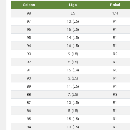
Saison
Liga
Pokal
98
L5
1/4
97
13. (L5)
R1
96
16. (L5)
R1
95
14. (L5)
R1
94
16. (L5)
R1
93
9. (L5)
R2
92
5. (L5)
R1
91
16. (L4)
R3
90
3. (L5)
R1
89
11. (L5)
R1
88
7. (L5)
R3
87
10. (L5)
R1
86
5. (L5)
R1
85
15. (L5)
R1
84
10. (L5)
R1