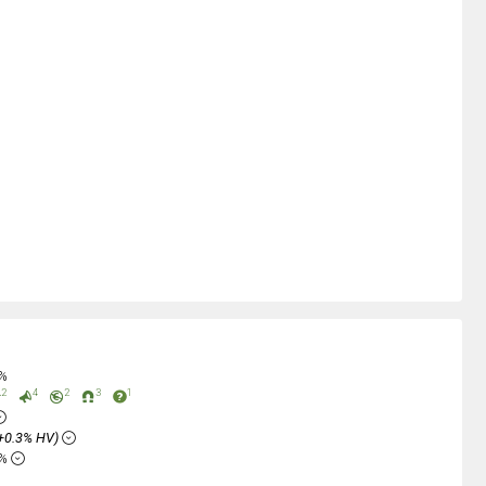
0%
2
4
2
3
1
+0.3% HV)
2%