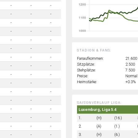
-
-
-
-
-
-
-
-
-
-
-
-
-
-
-
-
-
-
STADION & FANS:
-
-
-
Fanaufkommen:
21.600
Sitzplätze:
2.500
-
-
-
Stehplätze:
7.500
-
-
-
Preise:
Normal
Heimstärke:
+0.3%
-
-
-
-
-
-
-
-
-
SAISONVERLAUF LIGA:
-
-
-
Luxemburg, Liga 5.4
-
-
-
1.
(H)
(16.)
2.
(A)
(1.)
-
-
-
3.
(H)
(6.)
-
-
-