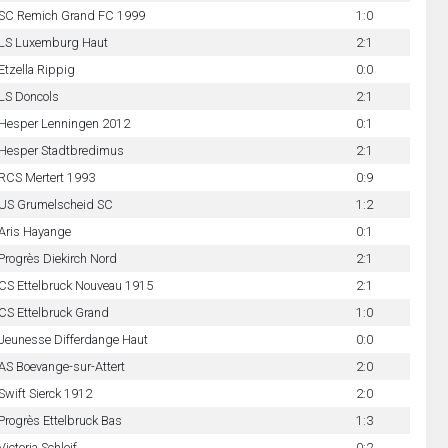
SC Remich Grand FC 1999
1:0
LS Luxemburg Haut
2:1
Etzella Rippig
0:0
LS Doncols
2:1
Hesper Lenningen 2012
0:1
Hesper Stadtbredimus
2:1
RCS Mertert 1993
0:9
US Grumelscheid SC
1:2
Aris Hayange
0:1
Progrès Diekirch Nord
2:1
CS Ettelbruck Nouveau 1915
2:1
CS Ettelbruck Grand
1:0
Jeunesse Differdange Haut
0:0
AS Boevange-sur-Attert
2:0
Swift Sierck 1912
2:0
Progrès Ettelbruck Bas
1:3
Victoria Schleif
0:2