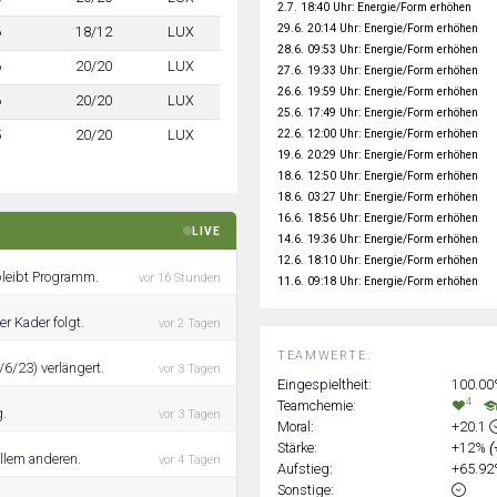
2.7. 18:40 Uhr: Energie/Form erhöhen
29.6. 20:14 Uhr: Energie/Form erhöhen
6
18/12
LUX
28.6. 09:53 Uhr: Energie/Form erhöhen
6
20/20
LUX
27.6. 19:33 Uhr: Energie/Form erhöhen
26.6. 19:59 Uhr: Energie/Form erhöhen
6
20/20
LUX
25.6. 17:49 Uhr: Energie/Form erhöhen
22.6. 12:00 Uhr: Energie/Form erhöhen
5
20/20
LUX
19.6. 20:29 Uhr: Energie/Form erhöhen
18.6. 12:50 Uhr: Energie/Form erhöhen
18.6. 03:27 Uhr: Energie/Form erhöhen
16.6. 18:56 Uhr: Energie/Form erhöhen
LIVE
14.6. 19:36 Uhr: Energie/Form erhöhen
12.6. 18:10 Uhr: Energie/Form erhöhen
bleibt Programm.
vor 16 Stunden
11.6. 09:18 Uhr: Energie/Form erhöhen
r Kader folgt.
vor 2 Tagen
TEAMWERTE:
6/23) verlängert.
vor 3 Tagen
Eingespieltheit:
100.0
4
Teamchemie:
g.
vor 3 Tagen
Moral:
+20.1
Stärke:
+12%
(
allem anderen.
vor 4 Tagen
Aufstieg:
+65.9
Sonstige: