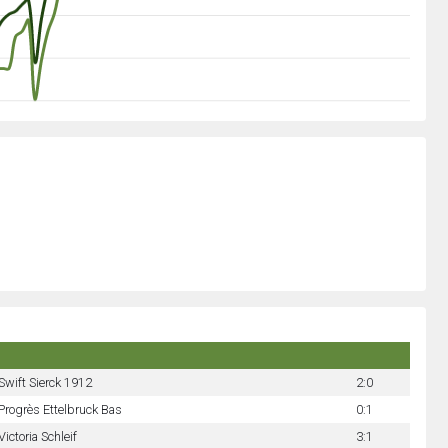
Swift Sierck 1912
2:0
Progrès Ettelbruck Bas
0:1
Victoria Schleif
3:1