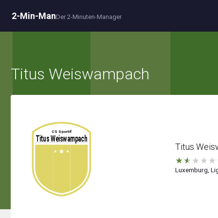
2-Min-Man
Der 2-Minuten-Manager
Titus Weiswampach
Titus Wei
★
★
★
★
★
Luxemburg, Lig