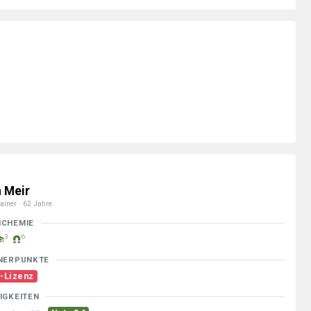
n Meir
ainer · 62 Jahre
MCHEMIE
3
6
NERPUNKTE
-Lizenz
IGKEITEN