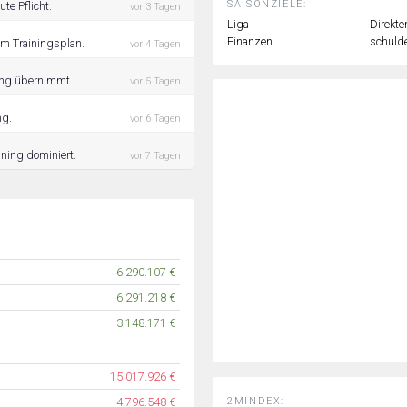
SAISONZIELE:
te Pflicht.
vor 3 Tagen
Liga
Direkte
Finanzen
schulde
em Trainingsplan.
vor 4 Tagen
ning übernimmt.
vor 5 Tagen
ng.
vor 6 Tagen
ining dominiert.
vor 7 Tagen
6.290.107 €
6.291.218 €
3.148.171 €
15.017.926 €
2MINDEX:
4.796.548 €