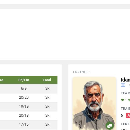
TRAINER:
Ida
ke
En/Fm
Land
Tr
6/9
ISR
TEA
20/20
ISR
2
19/19
ISR
TRAI
20/18
ISR
6
A
FERT
17/15
ISR