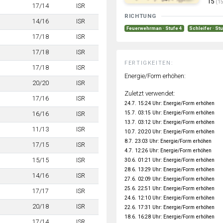
15
(15
17/14
ISR
RICHTUNG
14/16
ISR
Feuerwehrman · Stufe 4
Schleifer · St
17/18
ISR
17/18
ISR
FERTIGKEITEN:
17/18
ISR
Energie/Form erhöhen:
20/20
ISR
Zuletzt verwendet:
17/16
ISR
24.7. 15:24 Uhr: Energie/Form erhöhen
15.7. 03:15 Uhr: Energie/Form erhöhen
16/16
ISR
13.7. 03:12 Uhr: Energie/Form erhöhen
11/13
ISR
10.7. 20:20 Uhr: Energie/Form erhöhen
8.7. 23:03 Uhr: Energie/Form erhöhen
17/15
ISR
4.7. 12:26 Uhr: Energie/Form erhöhen
15/15
ISR
30.6. 01:21 Uhr: Energie/Form erhöhen
28.6. 13:29 Uhr: Energie/Form erhöhen
14/16
ISR
27.6. 02:09 Uhr: Energie/Form erhöhen
25.6. 22:51 Uhr: Energie/Form erhöhen
17/17
ISR
24.6. 12:10 Uhr: Energie/Form erhöhen
20/18
ISR
22.6. 17:31 Uhr: Energie/Form erhöhen
18.6. 16:28 Uhr: Energie/Form erhöhen
17/14
ISR