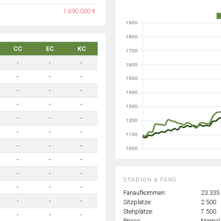
1.690.000 €
CC
EC
KC
-
-
-
-
-
-
-
-
-
-
-
-
-
-
-
-
-
-
-
-
-
-
-
-
-
-
-
STADION & FANS:
-
-
-
Fanaufkommen:
23.335
-
-
-
Sitzplätze:
2.500
Stehplätze:
7.500
-
-
-
Preise:
Normal