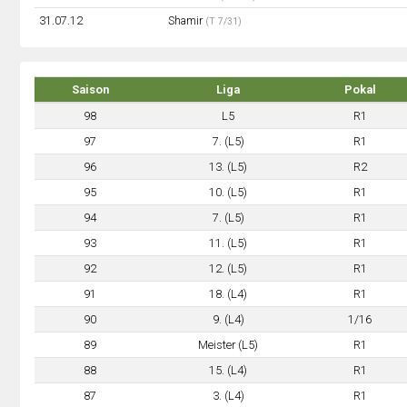
31.07.12
Shamir
(T 7/31)
Saison
Liga
Pokal
98
L5
R1
97
7. (L5)
R1
96
13. (L5)
R2
95
10. (L5)
R1
94
7. (L5)
R1
93
11. (L5)
R1
92
12. (L5)
R1
91
18. (L4)
R1
90
9. (L4)
1/16
89
Meister (L5)
R1
88
15. (L4)
R1
87
3. (L4)
R1