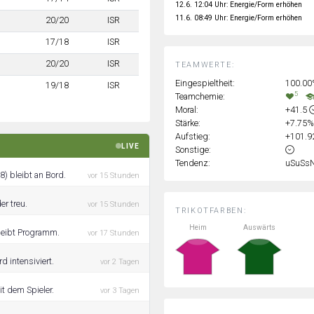
12.6. 12:04 Uhr: Energie/Form erhöhen
11.6. 08:49 Uhr: Energie/Form erhöhen
20/20
ISR
17/18
ISR
20/20
ISR
TEAMWERTE:
Eingespieltheit:
100.0
19/18
ISR
5
Teamchemie:
Moral:
+41.5
Stärke:
+7.75
Aufstieg:
+101.
LIVE
Sonstige:
Tendenz:
uSuSs
) bleibt an Bord.
vor 15 Stunden
r treu.
vor 15 Stunden
TRIKOTFARBEN:
Heim
Auswärts
bleibt Programm.
vor 17 Stunden
d intensiviert.
vor 2 Tagen
t dem Spieler.
vor 3 Tagen