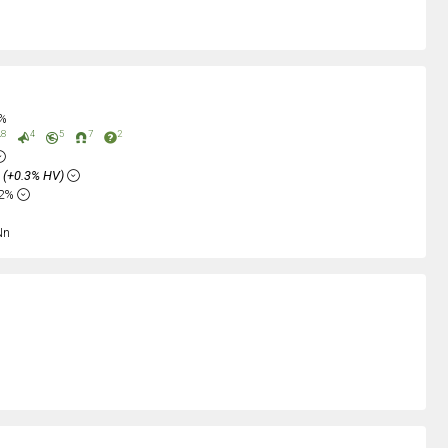
0%
8
4
5
7
2
%
(+0.3% HV)
92%
Nn