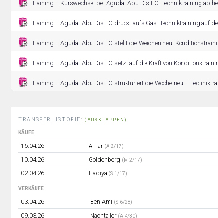
Training – Kurswechsel bei Agudat Abu Dis FC: Techniktraining ab heu
Training – Agudat Abu Dis FC drückt aufs Gas: Techniktraining auf d
Training – Agudat Abu Dis FC stellt die Weichen neu: Konditionstrai
Training – Agudat Abu Dis FC setzt auf die Kraft von Konditionstraini
Training – Agudat Abu Dis FC strukturiert die Woche neu – Techniktra
TRANSFERHISTORIE:
(AUSKLAPPEN)
KÄUFE
16.04.26
Amar
(A 2/17)
10.04.26
Goldenberg
(M 2/17)
02.04.26
Hadiya
(S 1/17)
VERKÄUFE
03.04.26
Ben Ami
(S 6/28)
09.03.26
Nachtailer
(A 4/30)