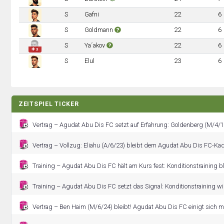
S
Gafni
22
6
S
Goldmann
22
6
S
Ya´akov
22
6
✚ 3
S
Elul
23
6
ZEITSPIEL TICKER
Vertrag – Agudat Abu Dis FC setzt auf Erfahrung: Goldenberg (M/4/18
Vertrag – Vollzug: Eliahu (A/6/23) bleibt dem Agudat Abu Dis FC-Kade
Training – Agudat Abu Dis FC hält am Kurs fest: Konditionstraining 
Training – Agudat Abu Dis FC setzt das Signal: Konditionstraining wir
Vertrag – Ben Haim (M/6/24) bleibt! Agudat Abu Dis FC einigt sich mi