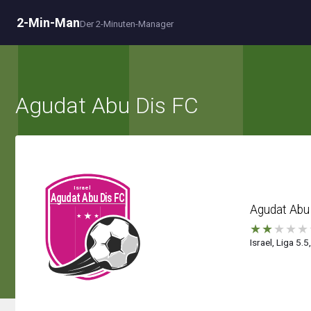
2-Min-Man
Der 2-Minuten-Manager
Agudat Abu Dis FC
Agudat Abu
★
★
★
★
★
Israel, Liga 5.5