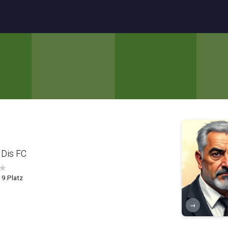
 Dis FC
★
, 9.Platz
→