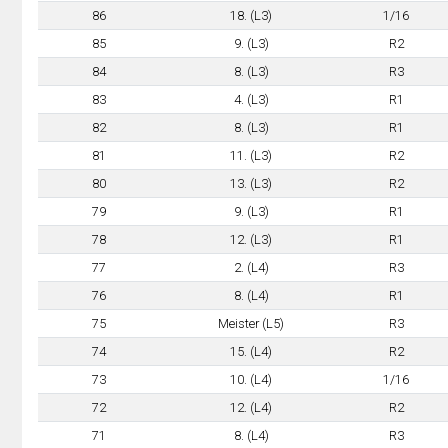
86
18. (L3)
1/16
85
9. (L3)
R2
84
8. (L3)
R3
83
4. (L3)
R1
82
8. (L3)
R1
81
11. (L3)
R2
80
13. (L3)
R2
79
9. (L3)
R1
78
12. (L3)
R1
77
2. (L4)
R3
76
8. (L4)
R1
75
Meister (L5)
R3
74
15. (L4)
R2
73
10. (L4)
1/16
72
12. (L4)
R2
71
8. (L4)
R3