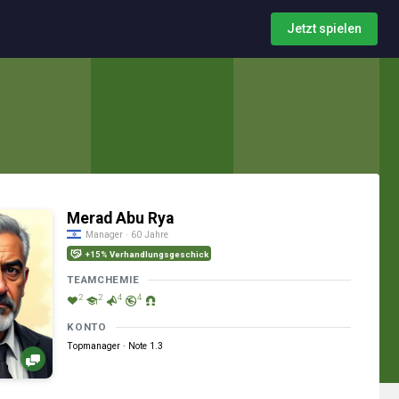
Jetzt spielen
Merad Abu Rya
Manager · 60 Jahre
+15% Verhandlungsgeschick
TEAMCHEMIE
2
2
4
4
KONTO
Topmanager · Note 1.3