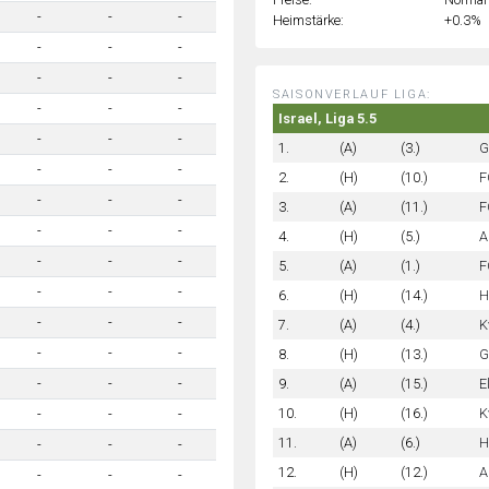
-
-
-
Heimstärke:
+0.3%
-
-
-
-
-
-
SAISONVERLAUF LIGA:
-
-
-
Israel, Liga 5.5
-
-
-
1.
(A)
(3.)
G
-
-
-
2.
(H)
(10.)
F
-
-
-
3.
(A)
(11.)
F
-
-
-
4.
(H)
(5.)
A
-
-
-
5.
(A)
(1.)
F
-
-
-
6.
(H)
(14.)
H
-
-
-
7.
(A)
(4.)
K
-
-
-
8.
(H)
(13.)
G
9.
(A)
(15.)
E
-
-
-
10.
(H)
(16.)
K
-
-
-
11.
(A)
(6.)
H
-
-
-
12.
(H)
(12.)
A
-
-
-