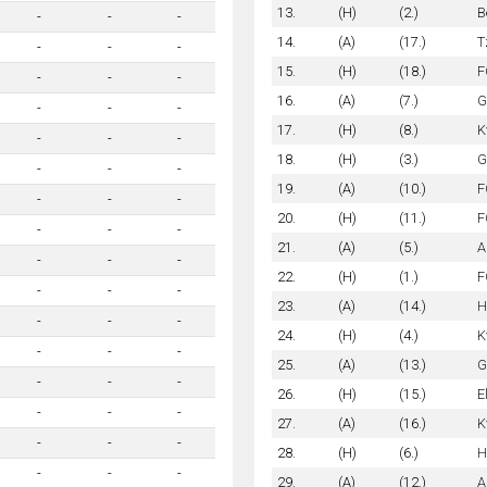
13.
(H)
(2.)
B
-
-
-
14.
(A)
(17.)
T
-
-
-
15.
(H)
(18.)
F
-
-
-
16.
(A)
(7.)
G
-
-
-
17.
(H)
(8.)
K
-
-
-
18.
(H)
(3.)
G
-
-
-
19.
(A)
(10.)
F
-
-
-
20.
(H)
(11.)
F
-
-
-
21.
(A)
(5.)
A
-
-
-
22.
(H)
(1.)
F
-
-
-
23.
(A)
(14.)
H
-
-
-
24.
(H)
(4.)
K
-
-
-
25.
(A)
(13.)
G
-
-
-
26.
(H)
(15.)
E
-
-
-
27.
(A)
(16.)
K
-
-
-
28.
(H)
(6.)
H
-
-
-
29.
(A)
(12.)
A