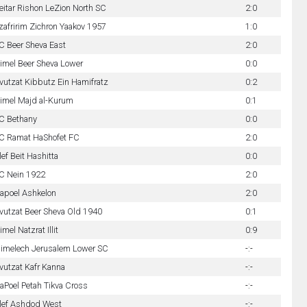
eitar Rishon LeZion North SC
2:0
zafririm Zichron Yaakov 1957
1:0
C Beer Sheva East
2:0
imel Beer Sheva Lower
0:0
vutzat Kibbutz Ein Hamifratz
0:2
imel Majd al-Kurum
0:1
C Bethany
0:0
C Ramat HaShofet FC
2:0
lef Beit Hashitta
0:0
C Nein 1922
2:0
apoel Ashkelon
2:0
vutzat Beer Sheva Old 1940
0:1
imel Natzrat Illit
0:9
limelech Jerusalem Lower SC
-:-
vutzat Kafr Kanna
-:-
aPoel Petah Tikva Cross
-:-
lef Ashdod West
-:-