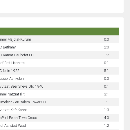
imel Majd al-Kurum
0:0
C Bethany
2:0
C Ramat HaShofet FC
1:2
lef Beit Hashitta
0:1
C Nein 1922
5:1
apoel Ashkelon
0:0
vutzat Beer Sheva Old 1940
0:1
imel Natzrat Illit
3:1
limelech Jerusalem Lower SC
1:1
vutzat Kafr Kanna
1:3
aPoel Petah Tikva Cross
4:0
lef Ashdod West
1:2