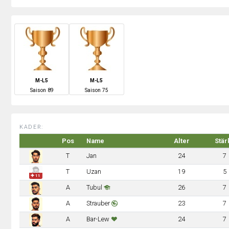
M-L5
M-L5
S
aison
89
S
aison
75
KADER:
Pos
Name
Alter
Stär
T
Jan
24
7
T
Uzan
19
5
✚ 11
A
Tubul
26
7
A
Strauber
23
7
A
Bar-Lew
24
7