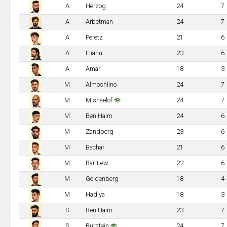
A
Herzog
24
7
A
Arbetman
24
7
A
Peretz
21
6
A
Eliahu
23
6
A
Amar
18
3
M
Almoshlino
24
7
M
Mishaelof
24
7
M
Ben Haim
24
6
M
Zandberg
23
6
M
Bachar
21
6
M
Bar-Lew
22
6
M
Goldenberg
18
4
M
Hadiya
18
3
S
Ben Haim
23
7
S
Burstein
24
7