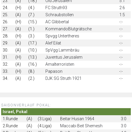
23.
(A)
(18.)
Old Jerusalem
5:1
24.
(H)
(4.)
FC Struth93
2:6
25.
(A)
(7.)
Schraubstollen
1:5
26.
(H)
(15.)
AC Glibbertal
-:-
27.
(A)
(1.)
KommandoBlutgrätsche
-:-
28.
(H)
(3.)
Spvgg Untertheres
-:-
29.
(A)
(17.)
Alef Eilat
-:-
30.
(A)
(10.)
SpVgg Lammbräu
-:-
31.
(H)
(13.)
Juventus Jerusalem
-:-
32.
(A)
(16.)
Amalterroristen
-:-
33.
(H)
(8.)
Papason
-:-
34.
(A)
(2.)
DJK SG Struth 1921
-:-
SAISONVERLAUF POKAL:
Israel, Pokal
1.Runde
(A)
(3.Liga)
Beitar Husan 1964
3:0
2.Runde
(A)
(4.Liga)
Maccabi Beit Shemesh
3:0