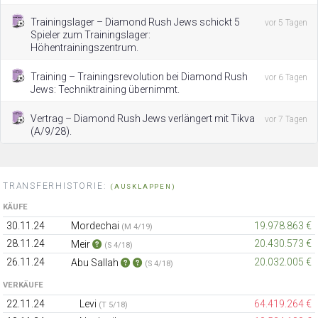
Trainingslager – Diamond Rush Jews schickt 5
vor 5 Tagen
Spieler zum Trainingslager:
Höhentrainingszentrum.
Training – Trainingsrevolution bei Diamond Rush
vor 6 Tagen
Jews: Techniktraining übernimmt.
Vertrag – Diamond Rush Jews verlängert mit Tikva
vor 7 Tagen
(A/9/28).
TRANSFERHISTORIE:
(AUSKLAPPEN)
KÄUFE
30.11.24
Mordechai
19.978.863 €
(M 4/19)
28.11.24
20.430.573 €
Meir
(S 4/18)
26.11.24
20.032.005 €
Abu Sallah
(S 4/18)
VERKÄUFE
22.11.24
Levi
64.419.264 €
(T 5/18)