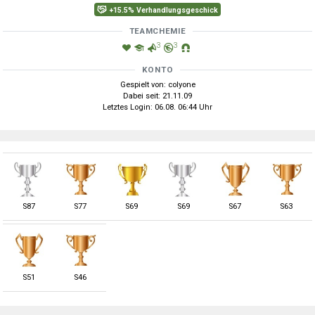
+15.5% Verhandlungsgeschick
TEAMCHEMIE
3
3
KONTO
Gespielt von: colyone
Dabei seit: 21.11.09
Letztes Login: 06.08. 06:44 Uhr
S
87
S
77
S
69
S
69
S
67
S
63
S
51
S
46