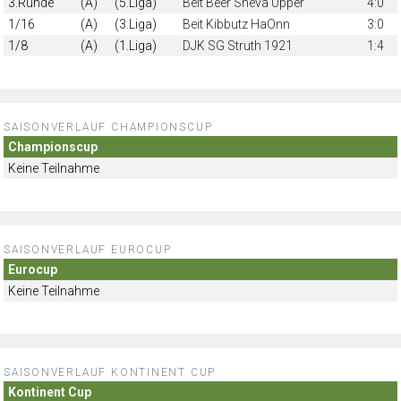
3.Runde
(A)
(5.Liga)
Beit Beer Sheva Upper
4:0
1/16
(A)
(3.Liga)
Beit Kibbutz HaOnn
3:0
1/8
(A)
(1.Liga)
DJK SG Struth 1921
1:4
SAISONVERLAUF CHAMPIONSCUP
Championscup
Keine Teilnahme
SAISONVERLAUF EUROCUP
Eurocup
Keine Teilnahme
SAISONVERLAUF KONTINENT CUP
Kontinent Cup