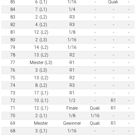
85
6. (L1)
1/16
-
Quali.
-
84
7. (L1)
1/4
-
-
-
83
2. (L2)
R3
-
-
-
82
4. (L2)
R3
-
-
-
81
12. (L2)
1/8
-
-
-
80
2. (L3)
1/16
-
-
-
79
14. (L2)
1/16
-
-
-
78
13. (L2)
R2
-
-
-
77
Meister (L3)
R1
-
-
-
76
3. (L3)
R1
-
-
-
75
13. (L2)
R2
-
-
-
74
8. (L2)
R3
-
-
-
73
17. (L1)
R1
-
-
-
72
10. (L1)
1/2
-
R1
-
71
12. (L1)
Finale
Quali.
R1
-
70
2. (L1)
1/8
1/16
-
-
69
Meister
Gewinner
Quali.
R1
-
68
3. (L1)
1/16
-
-
-