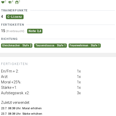
3
4
3
TRAINERPUNKTE
4
C-Lizenz
FERTIGKEITEN
15
Note 3,4
(8 verbraucht)
RICHTUNG
Gleichmacher · Stufe 2
Tausendsassa · Stufe 1
Feuerwehrman · Stufe 1
FERTIGKEITEN:
En/Fm + 2:
1x
Arzt:
1x
Moral +25%:
1x
Stärke +1:
1x
Aufstiegswsk. x2:
3x
Zuletzt verwendet:
23.7. 08:38 Uhr: Moral erhöhen
23.7. 08:38 Uhr: Stärke erhöhen