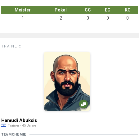
Meister
Pokal
CC
EC
KC
1
2
0
0
0
TRAINER:
Hamudi Abuksis
Trainer · 45 Jahre
TEAMCHEMIE