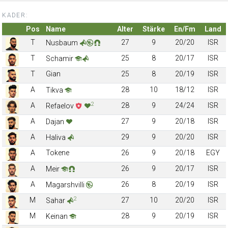
KADER:
Pos
Name
Alter
Stärke
En/Fm
Land
T
27
9
20/20
ISR
Nusbaum
T
25
8
20/17
ISR
Schamir
T
Gian
25
8
20/19
ISR
A
28
10
18/12
ISR
Tikva
2
A
28
9
24/24
ISR
Refaelov
A
27
9
20/18
ISR
Dajan
A
29
9
20/20
ISR
Haliva
A
Tokene
26
9
20/18
EGY
A
26
9
20/17
ISR
Meir
A
26
8
20/19
ISR
Magarshvilli
2
M
27
10
20/20
ISR
Sahar
M
28
9
20/19
ISR
Keinan