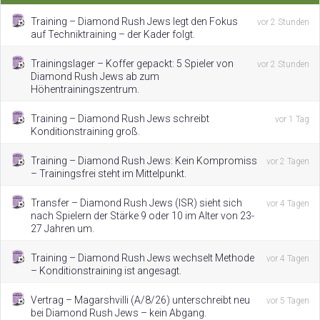
Training – Diamond Rush Jews legt den Fokus
vor 2 Stunden
auf Techniktraining – der Kader folgt.
Trainingslager – Koffer gepackt: 5 Spieler von
vor 2 Stunden
Diamond Rush Jews ab zum
Höhentrainingszentrum.
Training – Diamond Rush Jews schreibt
vor 1 Tag
Konditionstraining groß.
Training – Diamond Rush Jews: Kein Kompromiss
vor 2 Tagen
– Trainingsfrei steht im Mittelpunkt.
Transfer – Diamond Rush Jews (ISR) sieht sich
vor 4 Tagen
nach Spielern der Stärke 9 oder 10 im Alter von 23-
27 Jahren um.
Training – Diamond Rush Jews wechselt Methode
vor 4 Tagen
– Konditionstraining ist angesagt.
Vertrag – Magarshvilli (A/8/26) unterschreibt neu
vor 5 Tagen
bei Diamond Rush Jews – kein Abgang.