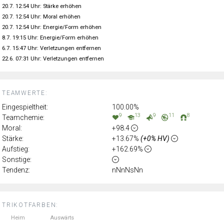
20.7. 12:54 Uhr: Stärke erhöhen
20.7. 12:54 Uhr: Moral erhöhen
20.7. 12:54 Uhr: Energie/Form erhöhen
8.7. 19:15 Uhr: Energie/Form erhöhen
6.7. 15:47 Uhr: Verletzungen entfernen
22.6. 07:31 Uhr: Verletzungen entfernen
TEAMWERTE:
Eingespieltheit:
100.00%
9
13
9
11
8
Teamchemie:
Moral:
+98.4
Stärke:
+13.67%
(+0% HV)
Aufstieg:
+162.69%
Sonstige:
Tendenz:
nNnNsNn
TRIKOTFARBEN:
Heim
Auswärts