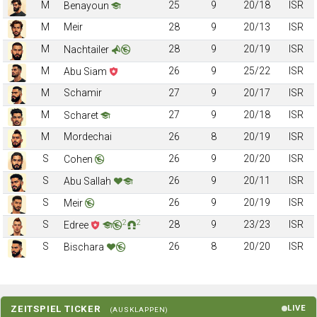
M
25
9
20/18
ISR
Benayoun
M
Meir
28
9
20/13
ISR
M
28
9
20/19
ISR
Nachtailer
M
26
9
25/22
ISR
Abu Siam
M
Schamir
27
9
20/17
ISR
M
27
9
20/18
ISR
Scharet
M
Mordechai
26
8
20/19
ISR
S
26
9
20/20
ISR
Cohen
S
26
9
20/11
ISR
Abu Sallah
S
26
9
20/19
ISR
Meir
2
2
S
28
9
23/23
ISR
Edree
S
26
8
20/20
ISR
Bischara
ZEITSPIEL TICKER
LIVE
(AUSKLAPPEN)