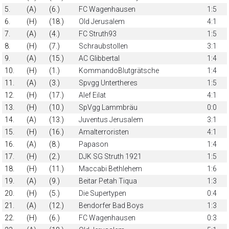
5.
(A)
(6.)
FC Wagenhausen
1:5
6.
(H)
(18.)
Old Jerusalem
4:1
7.
(A)
(4.)
FC Struth93
1:5
8.
(H)
(7.)
Schraubstollen
3:1
9.
(A)
(15.)
AC Glibbertal
1:4
10.
(H)
(1.)
KommandoBlutgrätsche
1:4
11.
(A)
(3.)
Spvgg Untertheres
1:5
12.
(H)
(17.)
Alef Eilat
4:1
13.
(H)
(10.)
SpVgg Lammbräu
0:0
14.
(A)
(13.)
Juventus Jerusalem
3:1
15.
(H)
(16.)
Amalterroristen
4:1
16.
(A)
(8.)
Papason
1:4
17.
(H)
(2.)
DJK SG Struth 1921
1:5
18.
(H)
(11.)
Maccabi Bethlehem
1:6
19.
(A)
(9.)
Beitar Petah Tiqua
1:3
20.
(H)
(5.)
Die Supertypen
0:4
21.
(A)
(12.)
Bendorfer Bad Boys
1:3
22.
(H)
(6.)
FC Wagenhausen
0:3