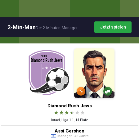
2-Min-Man
Jetzt spielen
Der 2-Minuten-Manager
↘
Diamond Rush Jews
★
★
★
★
★
★
Israel, Liga 1.1, 14.Platz
Assi Gershon
Manager · 45 Jahre