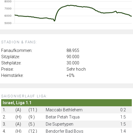
STADION & FANS:
Fanaufkommen:
88.955
Sitzplätze:
90.000
Stehplätze:
30.000
Preise:
Sehr hoch
Heimstärke:
+0%
SAISONVERLAUF LIGA:
Israel, Liga 1.1
1.
(A)
(11.)
Maccabi Bethlehem
0:2
2.
(H)
(9.)
Beitar Petah Tiqua
1:5
3.
(A)
(5.)
Die Supertypen
1:5
4.
(H)
(12.)
Bendorfer Bad Boys
1:4