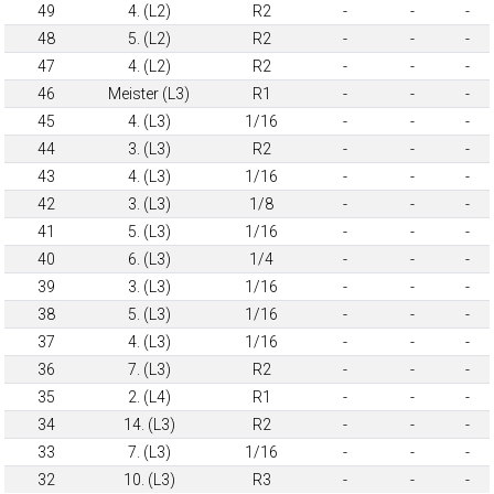
49
4. (L2)
R2
-
-
-
48
5. (L2)
R2
-
-
-
47
4. (L2)
R2
-
-
-
46
Meister (L3)
R1
-
-
-
45
4. (L3)
1/16
-
-
-
44
3. (L3)
R2
-
-
-
43
4. (L3)
1/16
-
-
-
42
3. (L3)
1/8
-
-
-
41
5. (L3)
1/16
-
-
-
40
6. (L3)
1/4
-
-
-
39
3. (L3)
1/16
-
-
-
38
5. (L3)
1/16
-
-
-
37
4. (L3)
1/16
-
-
-
36
7. (L3)
R2
-
-
-
35
2. (L4)
R1
-
-
-
34
14. (L3)
R2
-
-
-
33
7. (L3)
1/16
-
-
-
32
10. (L3)
R3
-
-
-