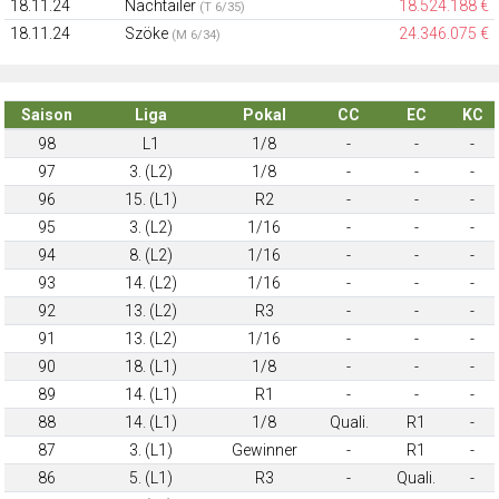
18.11.24
Nachtailer
18.524.188 €
(T 6/35)
18.11.24
Szöke
24.346.075 €
(M 6/34)
Saison
Liga
Pokal
CC
EC
KC
98
L1
1/8
-
-
-
97
3. (L2)
1/8
-
-
-
96
15. (L1)
R2
-
-
-
95
3. (L2)
1/16
-
-
-
94
8. (L2)
1/16
-
-
-
93
14. (L2)
1/16
-
-
-
92
13. (L2)
R3
-
-
-
91
13. (L2)
1/16
-
-
-
90
18. (L1)
1/8
-
-
-
89
14. (L1)
R1
-
-
-
88
14. (L1)
1/8
Quali.
R1
-
87
3. (L1)
Gewinner
-
R1
-
86
5. (L1)
R3
-
Quali.
-