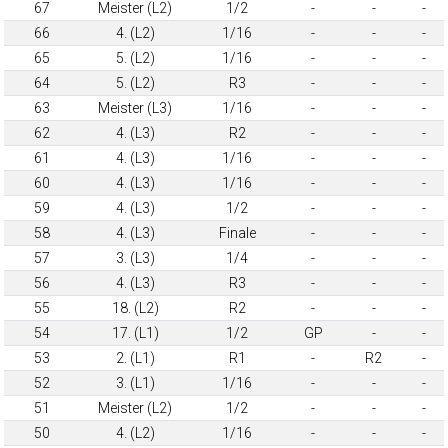
67
Meister (L2)
1/2
-
-
-
66
4. (L2)
1/16
-
-
-
65
5. (L2)
1/16
-
-
-
64
5. (L2)
R3
-
-
-
63
Meister (L3)
1/16
-
-
-
62
4. (L3)
R2
-
-
-
61
4. (L3)
1/16
-
-
-
60
4. (L3)
1/16
-
-
-
59
4. (L3)
1/2
-
-
-
58
4. (L3)
Finale
-
-
-
57
3. (L3)
1/4
-
-
-
56
4. (L3)
R3
-
-
-
55
18. (L2)
R2
-
-
-
54
17. (L1)
1/2
GP
-
-
53
2. (L1)
R1
-
R2
-
52
3. (L1)
1/16
-
-
-
51
Meister (L2)
1/2
-
-
-
50
4. (L2)
1/16
-
-
-