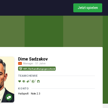
Jetzt spielen
Dime Sadzakov
Manager · 51 Jahre
+8% Verhandlungsgeschick
TEAMCHEMIE
3
2
KONTO
Halbprofi · Note 2.3