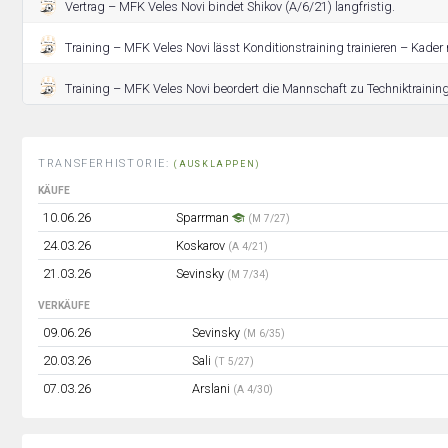
Vertrag – MFK Veles Novi bindet Shikov (A/6/21) langfristig.
Training – MFK Veles Novi lässt Konditionstraining trainieren – Kade
Training – MFK Veles Novi beordert die Mannschaft zu Techniktraining
TRANSFERHISTORIE:
(AUSKLAPPEN)
KÄUFE
10.06.26
Sparrman
(M 7/27)
24.03.26
Koskarov
(A 4/21)
21.03.26
Sevinsky
(M 7/34)
VERKÄUFE
09.06.26
Sevinsky
(M 6/35)
20.03.26
Sali
(T 5/27)
07.03.26
Arslani
(A 4/30)