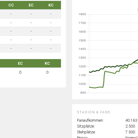
CC
EC
KC
-
-
-
-
-
-
-
-
-
-
-
-
-
-
-
EC
KC
0
0
STADION & FANS:
Fanaufkommen:
40.163
Sitzplätze:
2.500
Stehplätze:
7.500
Preise:
Normal