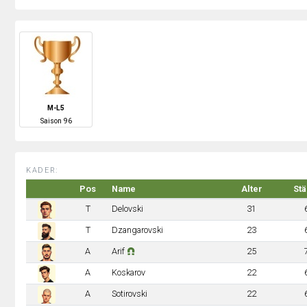
M-L5
S
aison
96
KADER:
Pos
Name
Alter
Stä
T
Delovski
31
T
Dzangarovski
23
A
Arif
25
A
Koskarov
22
A
Sotirovski
22