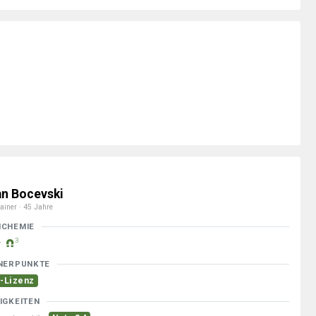
an Bocevski
ainer · 45 Jahre
MCHEMIE
3
NERPUNKTE
-Lizenz
IGKEITEN