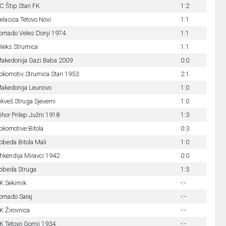
C Štip Stari FK
1:2
elasica Tetovo Novi
1:1
ornado Veles Donji 1974
1:1
ileks Strumica
1:1
akedonija Gazi Baba 2009
0:0
okomotiv Strumica Stari 1953
2:1
akedonija Leunovo
1:0
ikveš Struga Sjeverni
1:0
ihor Prilep Južni 1918
1:3
okomotive Bitola
0:3
obeda Bitola Mali
1:0
hkëndija Miravci 1942
0:0
obeda Struga
1:5
K Sekirnik
-:-
ornado Saraj
-:-
K Žirovnica
-:-
K Tetovo Gornji 1934
-:-