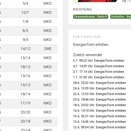
15
(15
6
5/4
MKD
RICHTUNG
6
10/7
MKD
Feuerwehrman · Stufe 4
Schleifer · St
6
7/8
MKD
6
6/5
MKD
FERTIGKEITEN:
6
9/5
MKD
Energie/Form erhöhen:
7
14/12
SWE
Zuletzt verwendet:
6
15/14
MKD
5.7. 09:22 Uhr: Energie/Form erhöhen
4.7. 14:29 Uhr: Energie/Form erhöhen
6
18/13
MKD
2.7. 17:14 Uhr: Energie/Form erhöhen
6
19/16
MKD
1.7. 01:03 Uhr: Energie/Form erhöhen
28.6. 20:32 Uhr: Energie/Form erhöhen
6
15/13
MKD
24.6. 13:39 Uhr: Energie/Form erhöhen
6
18/14
MKD
22.6. 12:53 Uhr: Energie/Form erhöhen
20.6. 18:46 Uhr: Energie/Form erhöhen
5
17/19
MKD
18.6. 20:32 Uhr: Energie/Form erhöhen
16.6. 14:10 Uhr: Energie/Form erhöhen
5
20/20
MKD
15.6. 02:31 Uhr: Energie/Form erhöhen
7
20/18
MKD
13.6. 16:45 Uhr: Energie/Form erhöhen
12.6. 09:54 Uhr: Energie/Form erhöhen
6
20/18
MKD