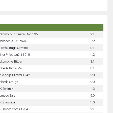
okomotiv Strumica Stari 1953
2:1
akedonija Leunovo
1:2
ikveš Struga Sjeverni
0:1
ihor Prilep Južni 1918
1:2
okomotive Bitola
3:1
obeda Bitola Mali
0:1
hkëndija Miravci 1942
9:0
obeda Struga
9:0
K Sekirnik
1:3
ornado Saraj
9:0
K Žirovnica
1:0
K Tetovo Gornji 1934
2:1