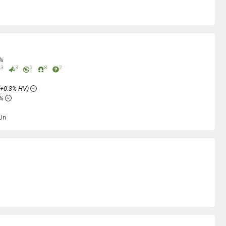
0%
3
3
2
8
2
(+0.3% HV)
8%
Un