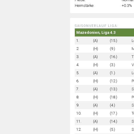
Heimstärke:
+0.3%
SAISONVERLAUF LIGA:
Mazedonien, Liga 4.3
1.
(A)
(15.)
L
2.
(H)
(9.)
M
3.
(A)
(16.)
T
4.
(H)
(3.)
V
5.
(A)
(1.)
L
6.
(H)
(12.)
P
7.
(A)
(13.)
S
8.
(H)
(18.)
P
9.
(A)
(4.)
S
10.
(H)
(17.)
T
11.
(A)
(14.)
S
12.
(H)
(5.)
S