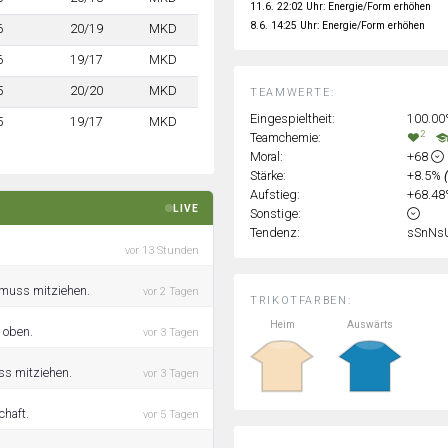
11.6. 22:02 Uhr: Energie/Form erhöhen
8.6. 14:25 Uhr: Energie/Form erhöhen
6
20/19
MKD
6
19/17
MKD
5
20/20
MKD
TEAMWERTE:
Eingespieltheit:
100.0
5
19/17
MKD
2
Teamchemie:
Moral:
+68
Stärke:
+8.5%
Aufstieg:
+68.4
LIVE
Sonstige:
Tendenz:
sSnNs
vor 13 Stunden
r muss mitziehen.
vor 2 Tagen
TRIKOTFARBEN:
Heim
Auswärts
 oben.
vor 3 Tagen
ss mitziehen.
vor 3 Tagen
chaft.
vor 5 Tagen