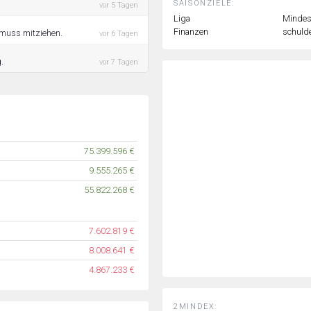
SAISONZIELE:
vor 5 Tagen
Liga
Mindest
Finanzen
schulde
r muss mitziehen.
vor 6 Tagen
.
vor 7 Tagen
75.399.596 €
9.555.265 €
55.822.268 €
7.602.819 €
8.008.641 €
4.867.233 €
2MINDEX: