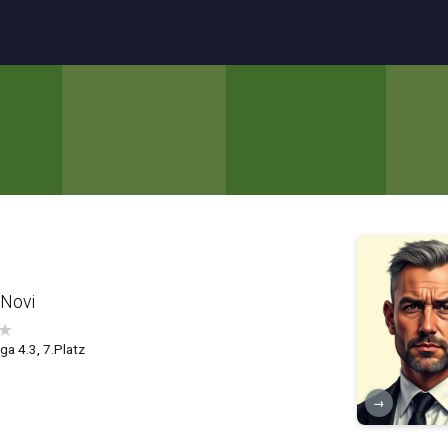
Novi
★
ga 4.3, 7.Platz
→