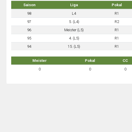
Saison
Liga
Pokal
98
L4
R1
97
5. (L4)
R2
96
Meister (L5)
R1
95
4. (L5)
R1
94
15. (L5)
R1
Meister
Pokal
CC
0
0
0