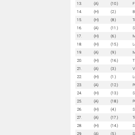
13.
(A)
(10.)
F
14.
(H)
(2.)
B
15.
(H)
(8.)
T
16.
(A)
(11.)
S
17.
(H)
(6.)
M
18.
(H)
(15.)
L
19.
(A)
(9.)
M
20.
(H)
(16.)
T
21.
(A)
(3.)
V
22.
(H)
(1.)
L
23.
(A)
(12.)
P
24.
(H)
(13.)
S
25.
(A)
(18.)
P
26.
(H)
(4.)
S
27.
(A)
(17.)
T
28.
(H)
(14.)
S
29.
(A)
(5.)
S