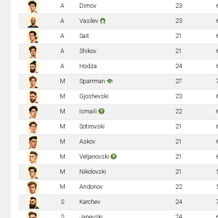
A
Dimov
23
A
Vasilev
23
A
Sait
21
A
Shikov
21
A
Hodza
24
M
Sparrman
27
M
Gjoshevski
23
M
Ismaili
22
M
Sotirovski
21
M
Askov
21
M
Veljanovski
21
M
Nikolovski
21
M
Andonov
22
S
Karchev
24
S
Janevski
24