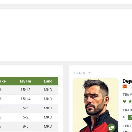
TRAINER:
Dej
rke
En/Fm
Land
Tr
6
15/13
MKD
TEA
6
15/14
MKD
7
5/5
MKD
TRAI
6
5/2
MKD
4
C
FERT
6
8/5
MKD