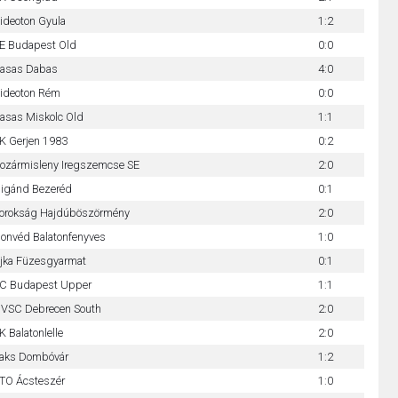
ideoton Gyula
1:2
E Budapest Old
0:0
asas Dabas
4:0
ideoton Rém
0:0
asas Miskolc Old
1:1
K Gerjen 1983
0:2
ozármisleny Iregszemcse SE
2:0
igánd Bezeréd
0:1
orokság Hajdúböszörmény
2:0
onvéd Balatonfenyves
1:0
jka Füzesgyarmat
0:1
C Budapest Upper
1:1
VSC Debrecen South
2:0
K Balatonlelle
2:0
aks Dombóvár
1:2
TO Ácsteszér
1:0