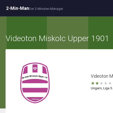
2-Min-Man
Der 2-Minuten-Manager
Videoton Miskolc Upper 1901
Videoton M
★
★
★
★
★
Ungarn, Liga 5.