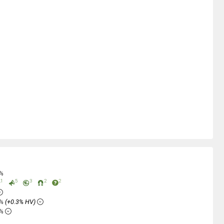
0%
1
5
3
2
2
5%
(+0.3% HV)
6%