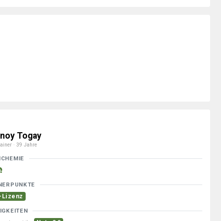
noy Togay
ainer · 39 Jahre
MCHEMIE
NERPUNKTE
-Lizenz
IGKEITEN