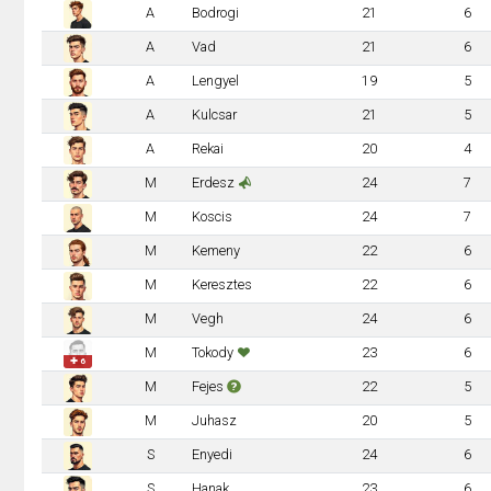
A
Bodrogi
21
6
A
Vad
21
6
A
Lengyel
19
5
A
Kulcsar
21
5
A
Rekai
20
4
M
Erdesz
24
7
M
Koscis
24
7
M
Kemeny
22
6
M
Keresztes
22
6
M
Vegh
24
6
M
Tokody
23
6
✚ 6
M
Fejes
22
5
M
Juhasz
20
5
S
Enyedi
24
6
S
Hanak
23
6