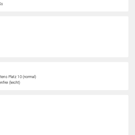
Ss
ens Platz 10 (normal)
nfrei (leicht)