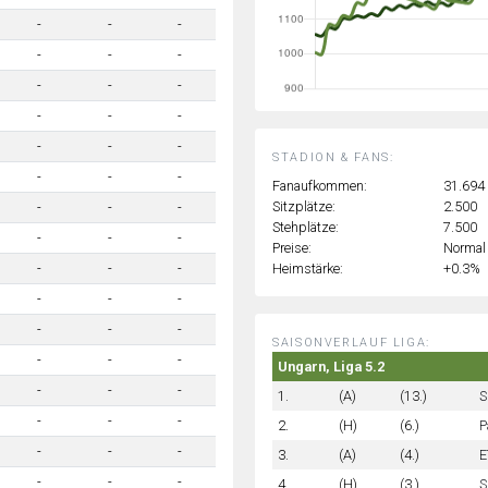
-
-
-
-
-
-
-
-
-
-
-
-
-
-
-
STADION & FANS:
-
-
-
Fanaufkommen:
31.694
Sitzplätze:
2.500
-
-
-
Stehplätze:
7.500
-
-
-
Preise:
Normal
Heimstärke:
+0.3%
-
-
-
-
-
-
-
-
-
SAISONVERLAUF LIGA:
-
-
-
Ungarn, Liga 5.2
-
-
-
1.
(A)
(13.)
S
-
-
-
2.
(H)
(6.)
P
-
-
-
3.
(A)
(4.)
E
-
-
-
4.
(H)
(3.)
S