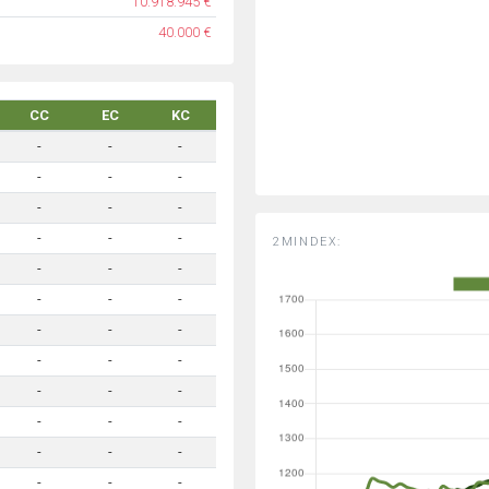
10.918.945 €
40.000 €
CC
EC
KC
-
-
-
-
-
-
-
-
-
-
-
-
2MINDEX:
-
-
-
-
-
-
-
-
-
-
-
-
-
-
-
-
-
-
-
-
-
-
-
-