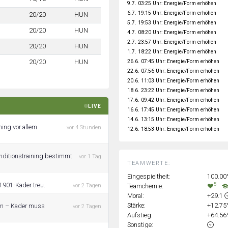
9.7. 03:25 Uhr: Energie/Form erhöhen
6.7. 19:15 Uhr: Energie/Form erhöhen
20/20
HUN
5.7. 19:53 Uhr: Energie/Form erhöhen
20/20
HUN
4.7. 08:20 Uhr: Energie/Form erhöhen
2.7. 23:57 Uhr: Energie/Form erhöhen
20/20
HUN
1.7. 18:22 Uhr: Energie/Form erhöhen
26.6. 07:45 Uhr: Energie/Form erhöhen
20/20
HUN
22.6. 07:56 Uhr: Energie/Form erhöhen
20.6. 11:03 Uhr: Energie/Form erhöhen
18.6. 23:22 Uhr: Energie/Form erhöhen
17.6. 09:42 Uhr: Energie/Form erhöhen
LIVE
16.6. 17:45 Uhr: Energie/Form erhöhen
14.6. 13:15 Uhr: Energie/Form erhöhen
ning vor allem
vor 4 Stunden
12.6. 18:53 Uhr: Energie/Form erhöhen
nditionstraining bestimmt
vor 1 Tag
TEAMWERTE:
Eingespieltheit:
100.0
5
1901-Kader treu.
Teamchemie:
vor 2 Tagen
Moral:
+29.1
Stärke:
+12.7
ren – Kader muss
vor 2 Tagen
Aufstieg:
+64.5
Sonstige: