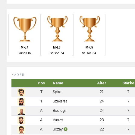
M-L4
M-L5
M-L5
S
aison
82
S
aison
74
S
aison
34
KADER:
Pos
Name
Alter
Stärke
T
Spiro
27
7
T
Szekeres
24
7
A
Bodrogi
24
7
A
Vaszy
23
7
A
Bozay
22
7