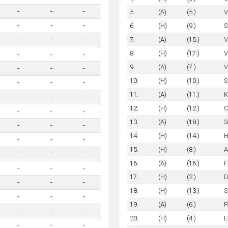
-
-
-
5.
(A)
(5.)
V
6.
(H)
(9.)
S
-
-
-
7.
(A)
(15.)
V
-
-
-
8.
(H)
(17.)
V
-
-
-
9.
(A)
(7.)
V
-
-
-
10.
(H)
(10.)
S
-
-
-
11.
(A)
(11.)
K
-
-
-
12.
(H)
(12.)
C
-
-
-
13.
(A)
(18.)
S
-
-
-
14.
(H)
(14.)
H
-
-
-
15.
(H)
(8.)
A
-
-
-
16.
(A)
(16.)
F
-
-
-
17.
(H)
(2.)
D
-
-
-
18.
(H)
(13.)
S
-
-
-
19.
(A)
(6.)
P
-
-
-
20.
(H)
(4.)
E
-
-
-