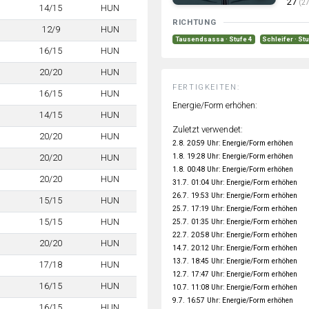
27
(27
14/15
HUN
RICHTUNG
12/9
HUN
Tausendsassa · Stufe 4
Schleifer · St
16/15
HUN
20/20
HUN
FERTIGKEITEN:
16/15
HUN
Energie/Form erhöhen:
14/15
HUN
Zuletzt verwendet:
20/20
HUN
2.8. 20:59 Uhr: Energie/Form erhöhen
1.8. 19:28 Uhr: Energie/Form erhöhen
20/20
HUN
1.8. 00:48 Uhr: Energie/Form erhöhen
20/20
HUN
31.7. 01:04 Uhr: Energie/Form erhöhen
26.7. 19:53 Uhr: Energie/Form erhöhen
15/15
HUN
25.7. 17:19 Uhr: Energie/Form erhöhen
15/15
HUN
25.7. 01:35 Uhr: Energie/Form erhöhen
22.7. 20:58 Uhr: Energie/Form erhöhen
20/20
HUN
14.7. 20:12 Uhr: Energie/Form erhöhen
13.7. 18:45 Uhr: Energie/Form erhöhen
17/18
HUN
12.7. 17:47 Uhr: Energie/Form erhöhen
16/15
HUN
10.7. 11:08 Uhr: Energie/Form erhöhen
9.7. 16:57 Uhr: Energie/Form erhöhen
16/15
HUN