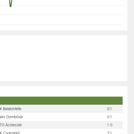
K Balatonlelle
0:1
aks Dombóvár
0:1
TO Ácsteszér
1:0
K Csongrád
2:1