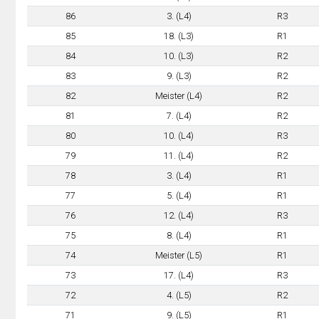
86
3. (L4)
R3
85
18. (L3)
R1
84
10. (L3)
R2
83
9. (L3)
R2
82
Meister (L4)
R2
81
7. (L4)
R2
80
10. (L4)
R3
79
11. (L4)
R2
78
3. (L4)
R1
77
5. (L4)
R1
76
12. (L4)
R3
75
8. (L4)
R1
74
Meister (L5)
R1
73
17. (L4)
R3
72
4. (L5)
R2
71
9. (L5)
R1