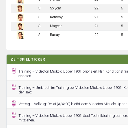
S
Solyom
22
6
S
Kemeny
21
5
S
Magyar
21
5
S
Raday
22
5
ZEITSPIEL TICKER
Training – Videoton Miskolc Upper 1901 priorisiert klar: Konditionstrai
anderen.
Training – Umbruch im Training bei Videoton Miskolc Upper 1901: Ko
den Takt.
Vertrag – Vollzug: Rekai (A/4/20) bleibt dem Videoton Miskolc Upper 
Training – Videoton Miskolc Upper 1901 lässt Techniktraining trainie
mitziehen.