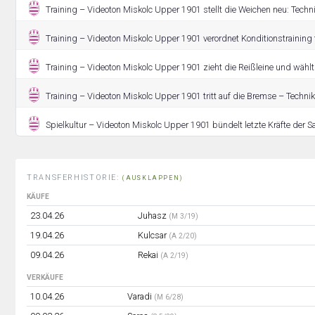
Training – Videoton Miskolc Upper 1901 stellt die Weichen neu: Techn
Training – Videoton Miskolc Upper 1901 verordnet Konditionstraining 
Training – Videoton Miskolc Upper 1901 zieht die Reißleine und wählt
Training – Videoton Miskolc Upper 1901 tritt auf die Bremse – Technikt
Spielkultur – Videoton Miskolc Upper 1901 bündelt letzte Kräfte der S
TRANSFERHISTORIE:
(AUSKLAPPEN)
KÄUFE
23.04.26
Juhasz
(M 3/19)
19.04.26
Kulcsar
(A 2/20)
09.04.26
Rekai
(A 2/19)
VERKÄUFE
10.04.26
Varadi
(M 6/28)