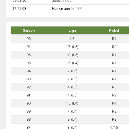
09.03.26
Seres
(S 5/29)
17.11.08
Heinemann
(A 1/37)
Saison
Liga
Pokal
98
L5
R1
97
17. (L5)
R3
96
10. (L5)
R1
95
15. (L4)
R1
94
2. (L5)
R1
93
7. (L5)
R1
92
4. (L5)
R3
91
4. (L5)
R2
90
15. (L4)
R1
89
7. (L4)
R2
88
9. (L4)
R3
87
8. (L4)
1/16