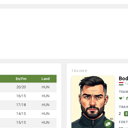
TRAINER:
Bod
En/Fm
Land
Tr
20/20
HUN
TEA
16/15
HUN
3
17/18
HUN
TRAI
14/15
HUN
2
E
FERT
15/15
HUN