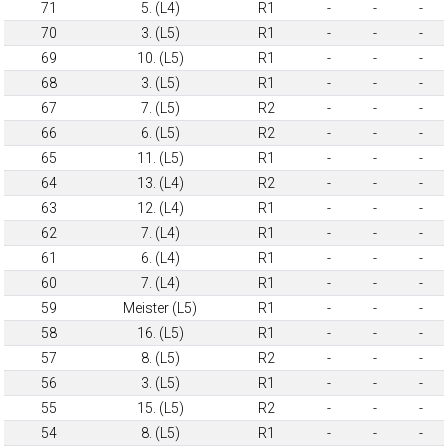
71
5. (L4)
R1
-
-
-
70
3. (L5)
R1
-
-
-
69
10. (L5)
R1
-
-
-
68
3. (L5)
R1
-
-
-
67
7. (L5)
R2
-
-
-
66
6. (L5)
R2
-
-
-
65
11. (L5)
R1
-
-
-
64
13. (L4)
R2
-
-
-
63
12. (L4)
R1
-
-
-
62
7. (L4)
R1
-
-
-
61
6. (L4)
R1
-
-
-
60
7. (L4)
R1
-
-
-
59
Meister (L5)
R1
-
-
-
58
16. (L5)
R1
-
-
-
57
8. (L5)
R2
-
-
-
56
3. (L5)
R1
-
-
-
55
15. (L5)
R2
-
-
-
54
8. (L5)
R1
-
-
-