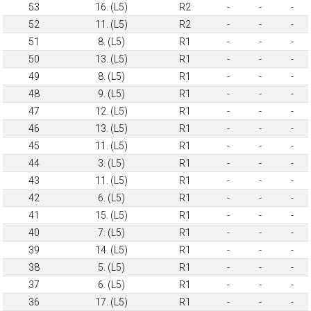
53
16. (L5)
R2
-
-
-
52
11. (L5)
R2
-
-
-
51
8. (L5)
R1
-
-
-
50
13. (L5)
R1
-
-
-
49
8. (L5)
R1
-
-
-
48
9. (L5)
R1
-
-
-
47
12. (L5)
R1
-
-
-
46
13. (L5)
R1
-
-
-
45
11. (L5)
R1
-
-
-
44
3. (L5)
R1
-
-
-
43
11. (L5)
R1
-
-
-
42
6. (L5)
R1
-
-
-
41
15. (L5)
R1
-
-
-
40
7. (L5)
R1
-
-
-
39
14. (L5)
R1
-
-
-
38
5. (L5)
R1
-
-
-
37
6. (L5)
R1
-
-
-
36
17. (L5)
R1
-
-
-