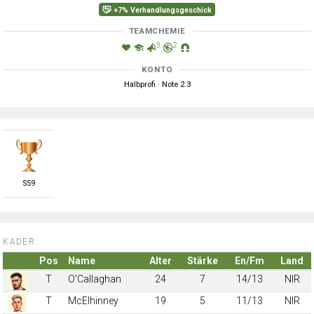
+7% Verhandlungsgeschick
TEAMCHEMIE
3
2
KONTO
Halbprofi · Note 2.3
S
59
KADER:
Pos
Name
Alter
Stärke
En/Fm
Land
T
O’Callaghan
24
7
14/13
NIR
T
McElhinney
19
5
11/13
NIR