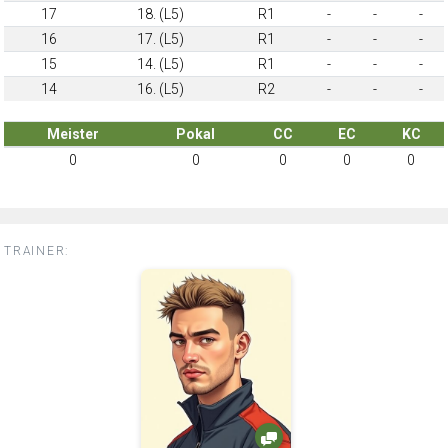
17
18. (L5)
R1
-
-
-
16
17. (L5)
R1
-
-
-
15
14. (L5)
R1
-
-
-
14
16. (L5)
R2
-
-
-
Meister
Pokal
CC
EC
KC
0
0
0
0
0
TRAINER: