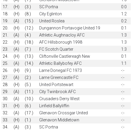
17.
(H)
(3.)
SC Portna
0:0
18.
(H)
(8.)
City Eglinton
1:2
19.
(A)
(15.)
United Roslea
0:2
20.
(H)
(12.)
Dungannon Portavogie United 19
0:1
21.
(A)
(4.)
Athletic Aughnacloy AFC
1:3
22.
(H)
(18.)
AFC Hillsborough 1998
1:3
23.
(A)
(7.)
FC Scotch Quarter
1:3
24.
(H)
(13.)
Cliftonville Castlereagh New
0:1
25.
(A)
(14.)
Athletic Ballybofey AFC
1:1
26.
(H)
(9.)
Larne Donegal FC 1973
-:-
27.
(A)
(2.)
Larne Greencastle FC
-:-
28.
(H)
(5.)
United Portstewart
-:-
29.
(A)
(11.)
City Twinbrook AFC
-:-
30.
(A)
(10.)
Crusaders Derry West
-:-
31.
(H)
(6.)
Linfield Ballyliffin
-:-
32.
(A)
(17.)
Glenavon Crossgar United
-:-
33.
(H)
(1.)
Glenavon Middletown
-:-
34.
(A)
(3.)
SC Portna
-:-