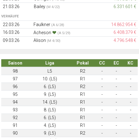
21.03.26
Bailey
6.331.601 €
(M 4/22)
VERKÄUFE
22.03.26
Faulkner
14.862.954 €
(A 6/28)
16.03.26
6.408.379 €
Acheson
(A 5/29)
09.03.26
Alison
4.796.548 €
(M 4/30)
Saison
Liga
Pokal
CC
EC
KC
98
L5
R2
-
-
-
97
10. (L5)
R1
-
-
-
96
6. (L5)
R2
-
-
-
95
9. (L5)
R1
-
-
-
94
14. (L5)
R1
-
-
-
93
8. (L5)
R1
-
-
-
92
6. (L5)
R1
-
-
-
91
4. (L5)
R1
-
-
-
90
9. (L5)
R2
-
-
-