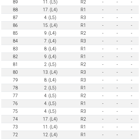
89
11. (L5)
R2
-
-
-
88
17. (L4)
R1
-
-
-
87
4. (L5)
R3
-
-
-
86
15. (L4)
R1
-
-
-
85
9. (L4)
R2
-
-
-
84
7. (L4)
R3
-
-
-
83
8. (L4)
R1
-
-
-
82
9. (L4)
R1
-
-
-
81
2. (L5)
R2
-
-
-
80
13. (L4)
R3
-
-
-
79
8. (L4)
R3
-
-
-
78
2. (L5)
R1
-
-
-
77
4. (L5)
R2
-
-
-
76
4. (L5)
R1
-
-
-
75
4. (L5)
R3
-
-
-
74
17. (L4)
R2
-
-
-
73
11. (L4)
R1
-
-
-
72
12. (L4)
R1
-
-
-