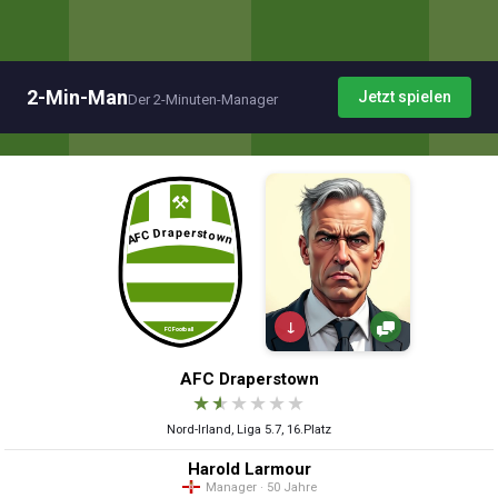
2-Min-Man
Jetzt spielen
Der 2-Minuten-Manager
↓
AFC Draperstown
★
★
★
★
★
★
Nord-Irland, Liga 5.7, 16.Platz
Harold Larmour
Manager · 50 Jahre