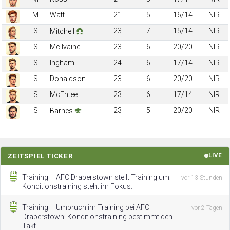
M
Watt
21
5
16/14
NIR
S
23
7
15/14
NIR
Mitchell
S
McIlvaine
23
6
20/20
NIR
S
Ingham
24
6
17/14
NIR
S
Donaldson
23
6
20/20
NIR
S
McEntee
23
6
17/14
NIR
S
23
5
20/20
NIR
Barnes
ZEITSPIEL TICKER
LIVE
Training – AFC Draperstown stellt Training um:
vor 13 Stunden
Konditionstraining steht im Fokus.
Training – Umbruch im Training bei AFC
vor 2 Tagen
Draperstown: Konditionstraining bestimmt den
Takt.