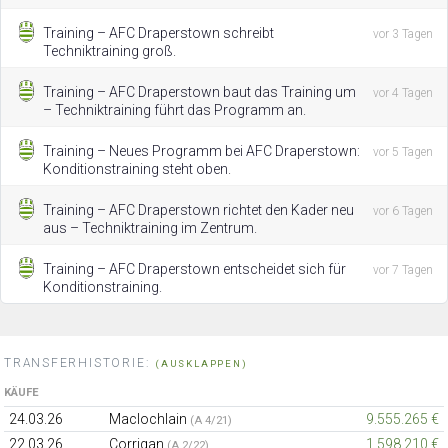
Training – AFC Draperstown schreibt
vor 3 Tagen
Techniktraining groß.
Training – AFC Draperstown baut das Training um
vor 4 Tagen
– Techniktraining führt das Programm an.
Training – Neues Programm bei AFC Draperstown:
vor 5 Tagen
Konditionstraining steht oben.
Training – AFC Draperstown richtet den Kader neu
vor 6 Tagen
aus – Techniktraining im Zentrum.
Training – AFC Draperstown entscheidet sich für
vor 7 Tagen
Konditionstraining.
TRANSFERHISTORIE:
(AUSKLAPPEN)
KÄUFE
24.03.26
Maclochlain
9.555.265 €
(A 4/21)
22.03.26
Corrigan
1.598.210 €
(A 2/22)