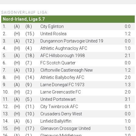
SAISONVERLAUF LIGA:
Nord-Irland, Liga 5.7
1.
(A)
(8.)
City Eglinton
0:0
2.
(H)
(15.)
United Roslea
1:2
3.
(A)
(12.)
Dungannon Portavogie United 19
0:0
4.
(H)
(4.)
Athletic Aughnacloy AFC
1:0
5.
(A)
(18.)
AFC Hillsborough 1998
2:1
6.
(H)
(7.)
FC Scotch Quarter
0:0
7.
(A)
(13.)
Cliftonville Castlereagh New
1:2
8.
(H)
(14.)
Athletic Ballybofey AFC
2:0
9.
(A)
(9.)
Larne Donegal FC 1973
1:3
10.
(H)
(2.)
Larne Greencastle FC
2:0
11.
(A)
(5.)
United Portstewart
3:1
12.
(H)
(11.)
City Twinbrook AFC
0:1
13.
(H)
(10.)
Crusaders Derry West
0:0
14.
(A)
(6.)
Linfield Ballyliffin
1:0
15.
(H)
(17.)
Glenavon Crossgar United
1:0
16.
(A)
(1.)
Glenavon Middletown
1:0