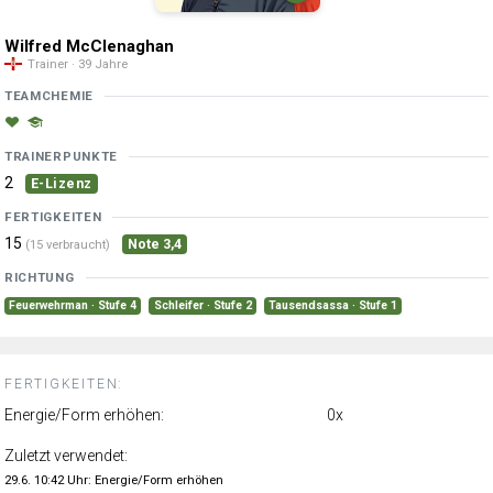
Wilfred McClenaghan
Trainer · 39 Jahre
TEAMCHEMIE
TRAINERPUNKTE
2
E-Lizenz
FERTIGKEITEN
15
Note 3,4
(15 verbraucht)
RICHTUNG
Feuerwehrman · Stufe 4
Schleifer · Stufe 2
Tausendsassa · Stufe 1
FERTIGKEITEN:
Energie/Form erhöhen:
0x
Zuletzt verwendet:
29.6. 10:42 Uhr: Energie/Form erhöhen