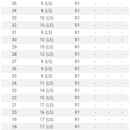
35
9. (L5)
R1
-
-
-
34
8. (L5)
R1
-
-
-
33
10. (L5)
R1
-
-
-
32
10. (L5)
R1
-
-
-
31
9. (L5)
R1
-
-
-
30
10. (L5)
R1
-
-
-
29
10. (L5)
R1
-
-
-
28
12. (L5)
R1
-
-
-
27
9. (L5)
R1
-
-
-
26
9. (L5)
R1
-
-
-
25
9. (L5)
R1
-
-
-
24
11. (L5)
R1
-
-
-
23
14. (L5)
R1
-
-
-
22
15. (L5)
R1
-
-
-
21
17. (L5)
R1
-
-
-
20
16. (L5)
R1
-
-
-
19
17. (L5)
R1
-
-
-
18
17. (L5)
R1
-
-
-