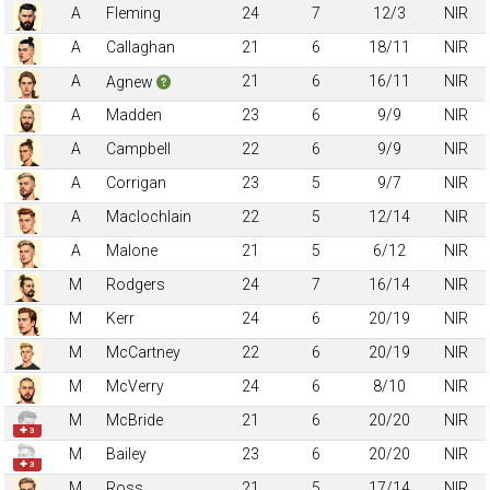
A
Fleming
24
7
12/3
NIR
A
Callaghan
21
6
18/11
NIR
A
21
6
16/11
NIR
Agnew
A
Madden
23
6
9/9
NIR
A
Campbell
22
6
9/9
NIR
A
Corrigan
23
5
9/7
NIR
A
Maclochlain
22
5
12/14
NIR
A
Malone
21
5
6/12
NIR
M
Rodgers
24
7
16/14
NIR
M
Kerr
24
6
20/19
NIR
M
McCartney
22
6
20/19
NIR
M
McVerry
24
6
8/10
NIR
M
McBride
21
6
20/20
NIR
✚ 3
M
Bailey
23
6
20/20
NIR
✚ 3
M
Ross
21
5
17/14
NIR