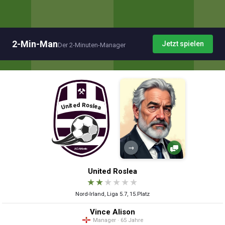
2-Min-Man
Jetzt spielen
Der 2-Minuten-Manager
→
United Roslea
★
★
★
★
★
★
Nord-Irland, Liga 5.7, 15.Platz
Vince Alison
Manager · 65 Jahre