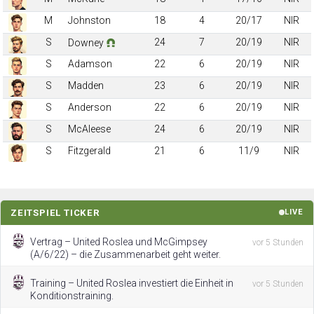
M
Johnston
18
4
20/17
NIR
S
24
7
20/19
NIR
Downey
S
Adamson
22
6
20/19
NIR
S
Madden
23
6
20/19
NIR
S
Anderson
22
6
20/19
NIR
S
McAleese
24
6
20/19
NIR
S
Fitzgerald
21
6
11/9
NIR
ZEITSPIEL TICKER
LIVE
Vertrag – United Roslea und McGimpsey
vor 5 Stunden
(A/6/22) – die Zusammenarbeit geht weiter.
Training – United Roslea investiert die Einheit in
vor 5 Stunden
Konditionstraining.