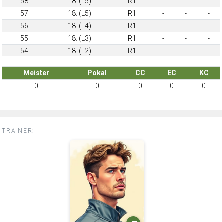
58
18. (L5)
R1
-
-
-
57
18. (L5)
R1
-
-
-
56
18. (L4)
R1
-
-
-
55
18. (L3)
R1
-
-
-
54
18. (L2)
R1
-
-
-
Meister
Pokal
CC
EC
KC
0
0
0
0
0
TRAINER: