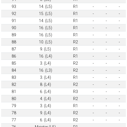
93
14. (L5)
R1
-
-
-
92
15. (L5)
R1
-
-
-
91
14. (L5)
R1
-
-
-
90
16. (L5)
R1
-
-
-
89
16. (L5)
R1
-
-
-
88
10. (L5)
R2
-
-
-
87
9. (L5)
R1
-
-
-
86
16. (L4)
R1
-
-
-
85
3. (L4)
R2
-
-
-
84
16. (L3)
R2
-
-
-
83
3. (L4)
R1
-
-
-
82
8. (L4)
R2
-
-
-
81
6. (L4)
R3
-
-
-
80
4. (L4)
R2
-
-
-
79
3. (L4)
R1
-
-
-
78
9. (L4)
R2
-
-
-
77
6. (L4)
R2
-
-
-
76
Meister (L5)
R1
-
-
-