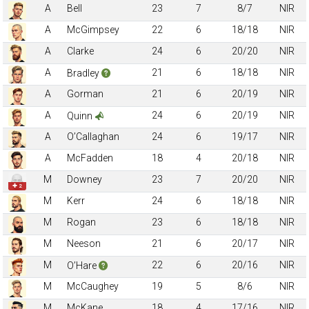
A
Bell
23
7
8/7
NIR
A
McGimpsey
22
6
18/18
NIR
A
Clarke
24
6
20/20
NIR
A
21
6
18/18
NIR
Bradley
A
Gorman
21
6
20/19
NIR
A
24
6
20/19
NIR
Quinn
A
O’Callaghan
24
6
19/17
NIR
A
McFadden
18
4
20/18
NIR
M
Downey
23
7
20/20
NIR
✚ 2
M
Kerr
24
6
18/18
NIR
M
Rogan
23
6
18/18
NIR
M
Neeson
21
6
20/17
NIR
M
22
6
20/16
NIR
O’Hare
M
McCaughey
19
5
8/6
NIR
M
McKane
18
4
17/16
NIR