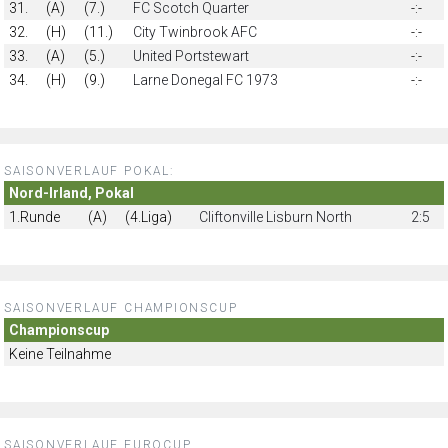
31.
(A)
(7.)
FC Scotch Quarter
-:-
32.
(H)
(11.)
City Twinbrook AFC
-:-
33.
(A)
(5.)
United Portstewart
-:-
34.
(H)
(9.)
Larne Donegal FC 1973
-:-
SAISONVERLAUF POKAL:
Nord-Irland, Pokal
1.Runde
(A)
(4.Liga)
Cliftonville Lisburn North
2:5
SAISONVERLAUF CHAMPIONSCUP
Championscup
Keine Teilnahme
SAISONVERLAUF EUROCUP