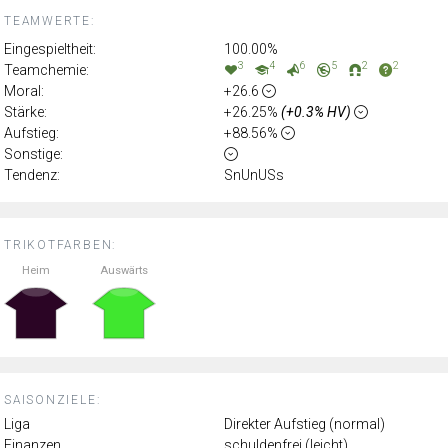
TEAMWERTE:
Eingespieltheit:
100.00%
3
4
6
5
2
2
Teamchemie:
Moral:
+26.6
Stärke:
+26.25%
(+0.3% HV)
Aufstieg:
+88.56%
Sonstige:
Tendenz:
SnUnUSs
TRIKOTFARBEN:
Heim
Auswärts
SAISONZIELE:
Liga
Direkter Aufstieg (normal)
Finanzen
schuldenfrei (leicht)