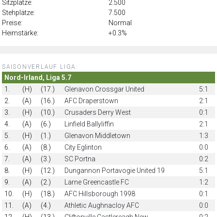
Sitzplätze:
2.500
Stehplätze:
7.500
Preise:
Normal
Heimstärke:
+0.3%
SAISONVERLAUF LIGA:
Nord-Irland, Liga 5.7
1.
(H)
(17.)
Glenavon Crossgar United
5:1
2.
(A)
(16.)
AFC Draperstown
2:1
3.
(H)
(10.)
Crusaders Derry West
0:1
4.
(A)
(6.)
Linfield Ballyliffin
2:1
5.
(H)
(1.)
Glenavon Middletown
1:3
6.
(A)
(8.)
City Eglinton
0:0
7.
(A)
(3.)
SC Portna
0:2
8.
(H)
(12.)
Dungannon Portavogie United 19
5:1
9.
(A)
(2.)
Larne Greencastle FC
1:2
10.
(H)
(18.)
AFC Hillsborough 1998
0:1
11.
(A)
(4.)
Athletic Aughnacloy AFC
0:0
12.
(H)
(13.)
Cliftonville Castlereagh New
0:2