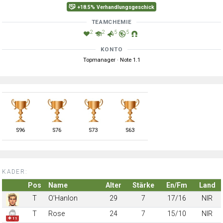
+18.5% Verhandlungsgeschick
TEAMCHEMIE
2
2
5
5
KONTO
Topmanager · Note 1.1
S
96
S
76
S
73
S
63
KADER:
Pos
Name
Alter
Stärke
En/Fm
Land
T
O’Hanlon
29
7
17/16
NIR
T
Rose
24
7
15/10
NIR
✚ 11