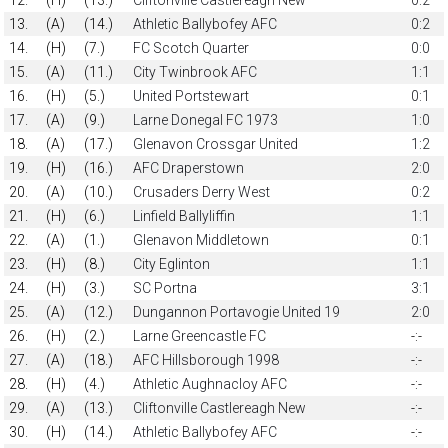
13.
(A)
(14.)
Athletic Ballybofey AFC
0:2
14.
(H)
(7.)
FC Scotch Quarter
0:0
15.
(A)
(11.)
City Twinbrook AFC
1:1
16.
(H)
(5.)
United Portstewart
0:1
17.
(A)
(9.)
Larne Donegal FC 1973
1:0
18.
(A)
(17.)
Glenavon Crossgar United
1:2
19.
(H)
(16.)
AFC Draperstown
2:0
20.
(A)
(10.)
Crusaders Derry West
0:2
21.
(H)
(6.)
Linfield Ballyliffin
1:1
22.
(A)
(1.)
Glenavon Middletown
0:1
23.
(H)
(8.)
City Eglinton
1:1
24.
(H)
(3.)
SC Portna
3:1
25.
(A)
(12.)
Dungannon Portavogie United 19
2:0
26.
(H)
(2.)
Larne Greencastle FC
-:-
27.
(A)
(18.)
AFC Hillsborough 1998
-:-
28.
(H)
(4.)
Athletic Aughnacloy AFC
-:-
29.
(A)
(13.)
Cliftonville Castlereagh New
-:-
30.
(H)
(14.)
Athletic Ballybofey AFC
-:-