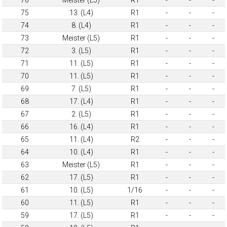
75
13. (L4)
R1
-
-
-
74
8. (L4)
R1
-
-
-
73
Meister (L5)
R1
-
-
-
72
3. (L5)
R1
-
-
-
71
11. (L5)
R1
-
-
-
70
11. (L5)
R1
-
-
-
69
7. (L5)
R1
-
-
-
68
17. (L4)
R1
-
-
-
67
2. (L5)
R1
-
-
-
66
16. (L4)
R1
-
-
-
65
11. (L4)
R2
-
-
-
64
10. (L4)
R1
-
-
-
63
Meister (L5)
R1
-
-
-
62
17. (L5)
R1
-
-
-
61
10. (L5)
1/16
-
-
-
60
11. (L5)
R1
-
-
-
59
17. (L5)
R1
-
-
-