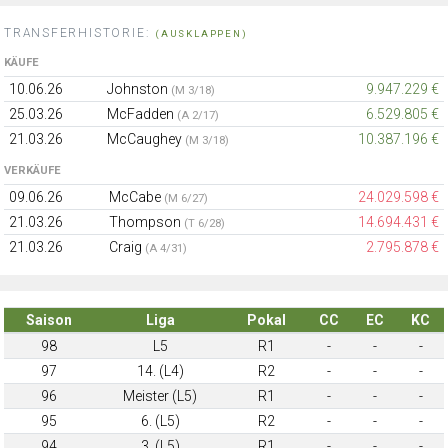
TRANSFERHISTORIE:
(AUSKLAPPEN)
KÄUFE
10.06.26
Johnston
9.947.229 €
(M 3/18)
25.03.26
McFadden
6.529.805 €
(A 2/17)
21.03.26
McCaughey
10.387.196 €
(M 3/18)
VERKÄUFE
09.06.26
McCabe
24.029.598 €
(M 6/27)
21.03.26
Thompson
14.694.431 €
(T 6/28)
21.03.26
Craig
2.795.878 €
(A 4/31)
Saison
Liga
Pokal
CC
EC
KC
98
L5
R1
-
-
-
97
14. (L4)
R2
-
-
-
96
Meister (L5)
R1
-
-
-
95
6. (L5)
R2
-
-
-
94
3. (L5)
R1
-
-
-