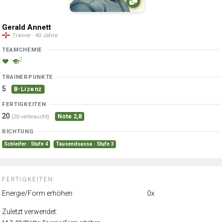
Gerald Annett
Trainer · 40 Jahre
TEAMCHEMIE
2
TRAINERPUNKTE
5
B-Lizenz
FERTIGKEITEN
20
Note 2,8
(20 verbraucht)
RICHTUNG
Schleifer · Stufe 4
Tausendsassa · Stufe 3
FERTIGKEITEN:
Energie/Form erhöhen:
0x
Zuletzt verwendet: