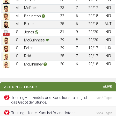
M
McPhee
23
7
20/17
NIR
M
22
6
20/18
NIR
Babington
M
Berger
25
6
20/18
AUT
S
31
9
20/20
NIR
Jones
✚ 7
S
29
8
20/20
NIR
McGuinness
S
Feller
29
7
19/17
LUX
S
Reid
25
7
20/17
NIR
S
20
6
20/18
NIR
McElhinney
ZEITSPIEL TICKER
LIVE
Training – fc zindelstone: Konditionstraining ist
vor 2 Tagen
das Gebot der Stunde.
Training – Klarer Kurs bei fc zindelstone:
vor 4 Tagen