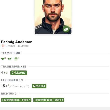
Padraig Anderson
Trainer · 45 Jahre
TEAMCHEMIE
3
3
4
TRAINERPUNKTE
4
+3
C-Lizenz
FERTIGKEITEN
15
+5
Note 3,4
(16 verbraucht)
RICHTUNG
Feuerwehrman · Stufe 4
Tausendsassa · Stufe 3