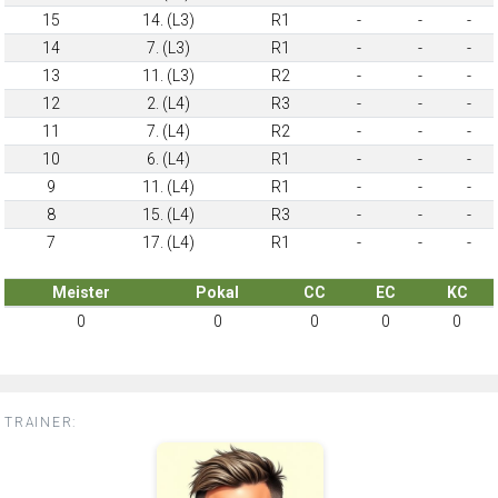
15
14. (L3)
R1
-
-
-
14
7. (L3)
R1
-
-
-
13
11. (L3)
R2
-
-
-
12
2. (L4)
R3
-
-
-
11
7. (L4)
R2
-
-
-
10
6. (L4)
R1
-
-
-
9
11. (L4)
R1
-
-
-
8
15. (L4)
R3
-
-
-
7
17. (L4)
R1
-
-
-
Meister
Pokal
CC
EC
KC
0
0
0
0
0
TRAINER: