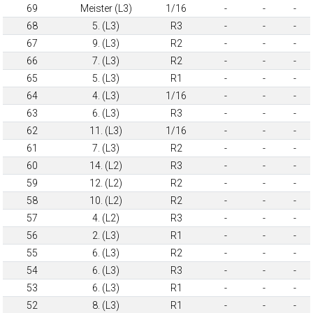
69
Meister (L3)
1/16
-
-
-
68
5. (L3)
R3
-
-
-
67
9. (L3)
R2
-
-
-
66
7. (L3)
R2
-
-
-
65
5. (L3)
R1
-
-
-
64
4. (L3)
1/16
-
-
-
63
6. (L3)
R3
-
-
-
62
11. (L3)
1/16
-
-
-
61
7. (L3)
R2
-
-
-
60
14. (L2)
R3
-
-
-
59
12. (L2)
R2
-
-
-
58
10. (L2)
R2
-
-
-
57
4. (L2)
R3
-
-
-
56
2. (L3)
R1
-
-
-
55
6. (L3)
R2
-
-
-
54
6. (L3)
R3
-
-
-
53
6. (L3)
R1
-
-
-
52
8. (L3)
R1
-
-
-