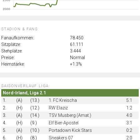
STADION & FANS:
Fanaufkommen:
78.450
Sitzplätze:
61.111
Stehplätze:
3.444
Preise:
Normal
Heimstärke:
+1.3%
SAISONVERLAUF LIGA:
Nord-Irland, Liga 2.1
1.
(A)
(13.)
1. FC Kreischa
5:1
2.
(H)
(12.)
RW Elaziz
1:2
3.
(A)
(14.)
TSV Musberg (Amat.)
4:0
4.
(H)
(9.)
Elf Bier-Apostel
3:1
5.
(A)
(10.)
Portadown Kick Stars
0:2
6.
(H)
(8.)
Sneakers 07
2:0