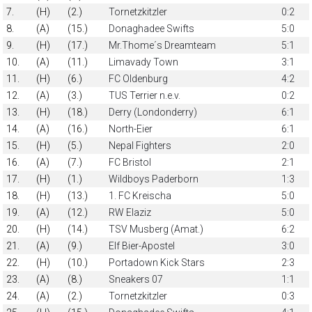
7.
(H)
(2.)
Tornetzkitzler
0:2
8.
(A)
(15.)
Donaghadee Swifts
5:0
9.
(H)
(17.)
Mr.Thome´s Dreamteam
5:1
10.
(A)
(11.)
Limavady Town
3:1
11.
(H)
(6.)
FC Oldenburg
4:2
12.
(A)
(3.)
TUS Terrier n.e.v.
0:2
13.
(H)
(18.)
Derry (Londonderry)
6:1
14.
(A)
(16.)
North-Eier
6:1
15.
(H)
(5.)
Nepal Fighters
2:0
16.
(A)
(7.)
FC Bristol
2:1
17.
(H)
(1.)
Wildboys Paderborn
1:3
18.
(H)
(13.)
1. FC Kreischa
5:0
19.
(A)
(12.)
RW Elaziz
5:0
20.
(H)
(14.)
TSV Musberg (Amat.)
6:2
21.
(A)
(9.)
Elf Bier-Apostel
3:0
22.
(H)
(10.)
Portadown Kick Stars
2:3
23.
(A)
(8.)
Sneakers 07
1:1
24.
(A)
(2.)
Tornetzkitzler
0:3