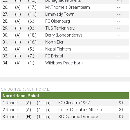
25.
(H)
(15.)
Donaghadee Swifts
4:1
26.
(A)
(17.)
Mr.Thome´s Dreamteam
-:-
27.
(H)
(11.)
Limavady Town
-:-
28.
(A)
(6.)
FC Oldenburg
-:-
29.
(H)
(3.)
TUS Terrier n.e.v.
-:-
30.
(A)
(18.)
Derry (Londonderry)
-:-
31.
(H)
(16.)
North-Eier
-:-
32.
(A)
(5.)
Nepal Fighters
-:-
33.
(H)
(7.)
FC Bristol
-:-
34.
(A)
(1.)
Wildboys Paderborn
-:-
SAISONVERLAUF POKAL:
Nord-Irland, Pokal
1.Runde
(A)
(4.Liga)
FC Glenarm 1967
9:0
2.Runde
(A)
(4.Liga)
Linfield Gilnahirk Athletic
3:0
3.Runde
(H)
(1.Liga)
SG Dynamo Dromore
0:5