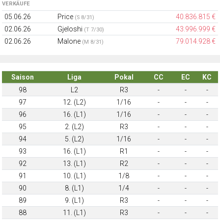
VERKÄUFE
05.06.26
Price
40.836.815 €
(S 8/31)
02.06.26
Gjeloshi
43.996.999 €
(T 7/30)
02.06.26
Malone
79.014.928 €
(M 8/31)
Saison
Liga
Pokal
CC
EC
KC
98
L2
R3
-
-
-
97
12. (L2)
1/16
-
-
-
96
16. (L1)
1/16
-
-
-
95
2. (L2)
R3
-
-
-
94
5. (L2)
1/16
-
-
-
93
16. (L1)
R1
-
-
-
92
13. (L1)
R2
-
-
-
91
10. (L1)
1/8
-
-
-
90
8. (L1)
1/4
-
-
-
89
9. (L1)
R3
-
-
-
88
11. (L1)
R3
-
-
-