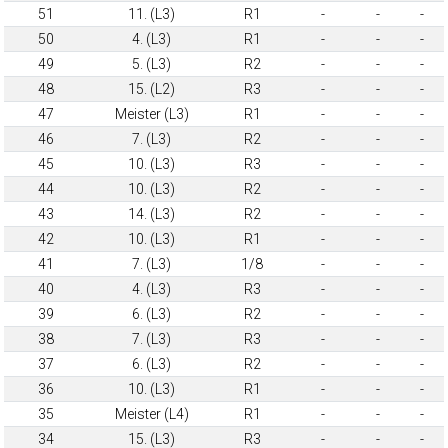
51
11. (L3)
R1
-
-
-
50
4. (L3)
R1
-
-
-
49
5. (L3)
R2
-
-
-
48
15. (L2)
R3
-
-
-
47
Meister (L3)
R1
-
-
-
46
7. (L3)
R2
-
-
-
45
10. (L3)
R3
-
-
-
44
10. (L3)
R2
-
-
-
43
14. (L3)
R2
-
-
-
42
10. (L3)
R1
-
-
-
41
7. (L3)
1/8
-
-
-
40
4. (L3)
R3
-
-
-
39
6. (L3)
R2
-
-
-
38
7. (L3)
R3
-
-
-
37
6. (L3)
R2
-
-
-
36
10. (L3)
R1
-
-
-
35
Meister (L4)
R1
-
-
-
34
15. (L3)
R3
-
-
-