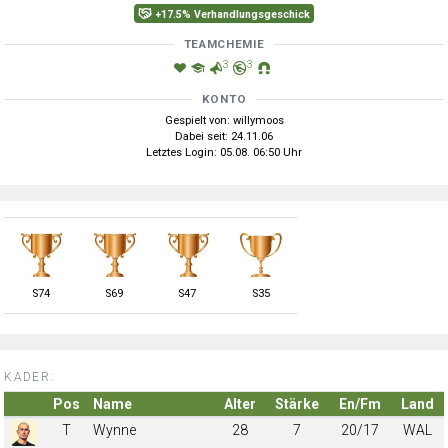
+17.5% Verhandlungsgeschick
TEAMCHEMIE
3
3
KONTO
Gespielt von: willymoos
Dabei seit: 24.11.06
Letztes Login: 05.08. 06:50 Uhr
S
74
S
69
S
47
S
35
KADER:
Pos
Name
Alter
Stärke
En/Fm
Land
T
Wynne
28
7
20/17
WAL