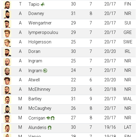
T
30
7
20/17
FIN
Tapio
A
Downey
31
8
20/17
NIR
A
Weingartner
29
7
20/17
SUI
A
Iymperopoulou
29
7
20/17
GRE
A
Holgersson
25
7
20/17
SWE
A
Doran
30
7
20/20
IRL
A
Ingram
25
7
20/17
NIR
A
24
7
20/17
NIR
Ingram
A
Atwell
22
6
20/20
NIR
A
McElhinney
23
6
20/18
NIR
M
Bartley
31
9
20/17
WAL
M
McCaughey
26
8
20/17
NIR
M
27
8
20/17
NIR
Corrigan
M
30
7
19/16
LAT
Alunderis
M
Varvio
28
7
19/18
FIN