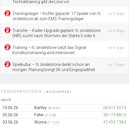
Techniktraining gibt die Linie vor.
Trainingslager – Koffer gepackt: 17 Spieler von fc
vor 5 Tagen
zindelstone ab zum EMS-Trainingslager.
Transfer – Kader-Upgrade geplant: fc zindelstone
vor 6 Tagen
(NIR) sucht nach Stürmern der Stärke 5 oder 6.
Training – fc zindelstone setzt das Signal:
vor 6 Tagen
Konditionstraining wird intensiviert.
Spielkultur – fc zindelstone denkt schon an
vor 7 Tagen
morgen: Planung bringt SK und Eingespieltheit.
TRANSFERHISTORIE:
(AUSKLAPPEN)
KÄUFE
10.06.26
Bartley
58.412.402 €
(M 9/31)
05.06.26
Feller
38.174.881 €
(S 7/28)
03.06.26
Wynne
42.459.738 €
(T 7/27)