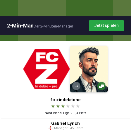
2-Min-Man
Jetzt spielen
Der 2-Minuten-Manager
→
fc zindelstone
★
★
★
★
★
★
Nord-Irland, Liga 2.1, 4.Platz
Gabriel Lynch
Manager · 45 Jahre