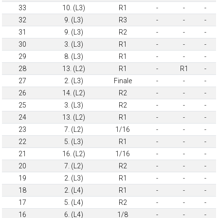
33
10. (L3)
R1
-
-
-
32
9. (L3)
R3
-
-
-
31
9. (L3)
R2
-
-
-
30
3. (L3)
R1
-
-
-
29
8. (L3)
R1
-
-
-
28
13. (L2)
R1
-
R1
-
27
2. (L3)
Finale
-
-
-
26
14. (L2)
R2
-
-
-
25
3. (L3)
R2
-
-
-
24
13. (L2)
R1
-
-
-
23
7. (L2)
1/16
-
-
-
22
5. (L3)
R1
-
-
-
21
16. (L2)
1/16
-
-
-
20
7. (L2)
R2
-
-
-
19
2. (L3)
R1
-
-
-
18
2. (L4)
R1
-
-
-
17
5. (L4)
R2
-
-
-
16
6. (L4)
1/8
-
-
-