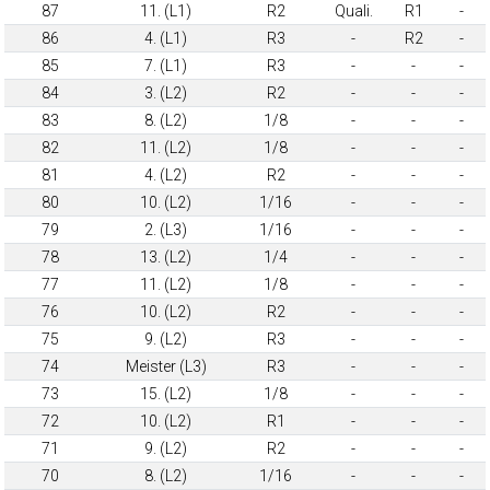
87
11. (L1)
R2
Quali.
R1
-
86
4. (L1)
R3
-
R2
-
85
7. (L1)
R3
-
-
-
84
3. (L2)
R2
-
-
-
83
8. (L2)
1/8
-
-
-
82
11. (L2)
1/8
-
-
-
81
4. (L2)
R2
-
-
-
80
10. (L2)
1/16
-
-
-
79
2. (L3)
1/16
-
-
-
78
13. (L2)
1/4
-
-
-
77
11. (L2)
1/8
-
-
-
76
10. (L2)
R2
-
-
-
75
9. (L2)
R3
-
-
-
74
Meister (L3)
R3
-
-
-
73
15. (L2)
1/8
-
-
-
72
10. (L2)
R1
-
-
-
71
9. (L2)
R2
-
-
-
70
8. (L2)
1/16
-
-
-