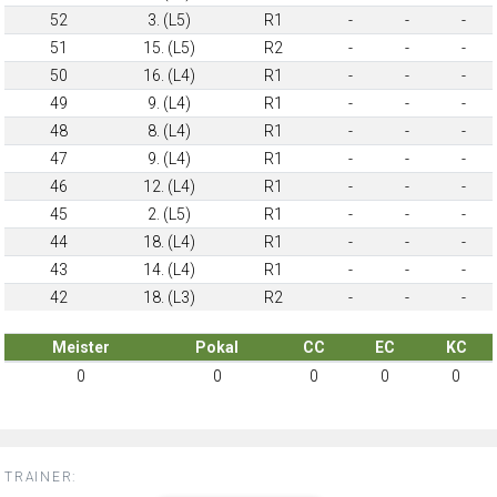
52
3. (L5)
R1
-
-
-
51
15. (L5)
R2
-
-
-
50
16. (L4)
R1
-
-
-
49
9. (L4)
R1
-
-
-
48
8. (L4)
R1
-
-
-
47
9. (L4)
R1
-
-
-
46
12. (L4)
R1
-
-
-
45
2. (L5)
R1
-
-
-
44
18. (L4)
R1
-
-
-
43
14. (L4)
R1
-
-
-
42
18. (L3)
R2
-
-
-
Meister
Pokal
CC
EC
KC
0
0
0
0
0
TRAINER: