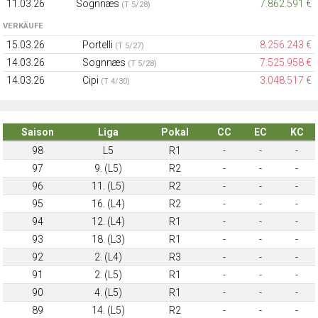
11.03.26
Sognnæs
7.862.591 €
(T 5/28)
VERKÄUFE
15.03.26
Portelli
8.256.243 €
(T 5/27)
14.03.26
Sognnæs
7.525.958 €
(T 5/28)
14.03.26
Cipi
3.048.517 €
(T 4/30)
Saison
Liga
Pokal
CC
EC
KC
98
L5
R1
-
-
-
97
9. (L5)
R2
-
-
-
96
11. (L5)
R2
-
-
-
95
16. (L4)
R2
-
-
-
94
12. (L4)
R1
-
-
-
93
18. (L3)
R1
-
-
-
92
2. (L4)
R3
-
-
-
91
2. (L5)
R1
-
-
-
90
4. (L5)
R1
-
-
-
89
14. (L5)
R2
-
-
-