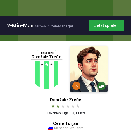
2-Min-Man
Jetzt spielen
Der 2-Minuten-Manager
↘
Domžale Zreče
★
★
★
★
★
★
Slowenien, Liga 5.3, 1.Platz
Cene Torjan
Manager · 32 Jahre