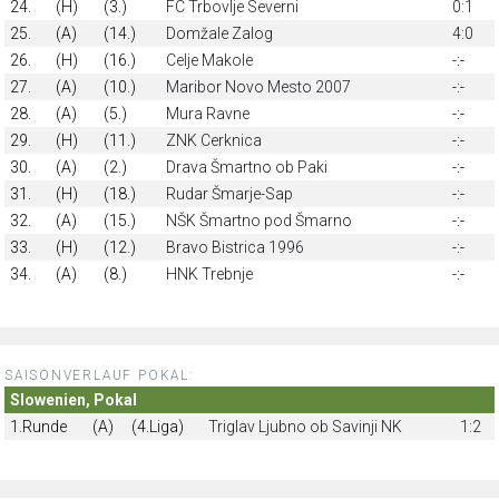
24.
(H)
(3.)
FC Trbovlje Severni
0:1
25.
(A)
(14.)
Domžale Zalog
4:0
26.
(H)
(16.)
Celje Makole
-:-
27.
(A)
(10.)
Maribor Novo Mesto 2007
-:-
28.
(A)
(5.)
Mura Ravne
-:-
29.
(H)
(11.)
ZNK Cerknica
-:-
30.
(A)
(2.)
Drava Šmartno ob Paki
-:-
31.
(H)
(18.)
Rudar Šmarje-Sap
-:-
32.
(A)
(15.)
NŠK Šmartno pod Šmarno
-:-
33.
(H)
(12.)
Bravo Bistrica 1996
-:-
34.
(A)
(8.)
HNK Trebnje
-:-
SAISONVERLAUF POKAL:
Slowenien, Pokal
1.Runde
(A)
(4.Liga)
Triglav Ljubno ob Savinji NK
1:2