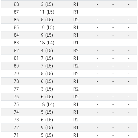
88
3. (L5)
R1
-
-
-
87
11. (L5)
R1
-
-
-
86
5. (L5)
R2
-
-
-
85
10. (L5)
R1
-
-
-
84
9. (L5)
R1
-
-
-
83
18. (L4)
R1
-
-
-
82
4. (L5)
R2
-
-
-
81
7. (L5)
R1
-
-
-
80
7. (L5)
R2
-
-
-
79
5. (L5)
R2
-
-
-
78
6. (L5)
R1
-
-
-
77
3. (L5)
R2
-
-
-
76
6. (L5)
R2
-
-
-
75
18. (L4)
R1
-
-
-
74
5. (L5)
R1
-
-
-
73
6. (L5)
R2
-
-
-
72
9. (L5)
R1
-
-
-
71
5. (L5)
R1
-
-
-