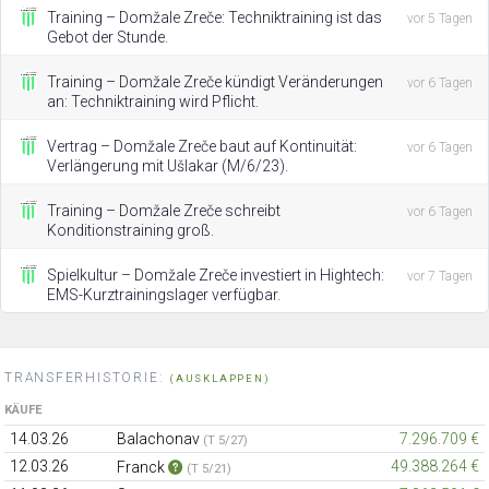
Training – Domžale Zreče: Techniktraining ist das
vor 5 Tagen
Gebot der Stunde.
Training – Domžale Zreče kündigt Veränderungen
vor 6 Tagen
an: Techniktraining wird Pflicht.
Vertrag – Domžale Zreče baut auf Kontinuität:
vor 6 Tagen
Verlängerung mit Ušlakar (M/6/23).
Training – Domžale Zreče schreibt
vor 6 Tagen
Konditionstraining groß.
Spielkultur – Domžale Zreče investiert in Hightech:
vor 7 Tagen
EMS-Kurztrainingslager verfügbar.
TRANSFERHISTORIE:
(AUSKLAPPEN)
KÄUFE
14.03.26
Balachonav
7.296.709 €
(T 5/27)
12.03.26
49.388.264 €
Franck
(T 5/21)