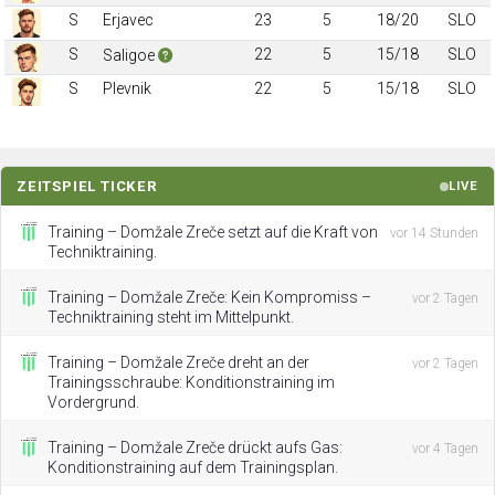
S
Erjavec
23
5
18/20
SLO
S
22
5
15/18
SLO
Saligoe
S
Plevnik
22
5
15/18
SLO
ZEITSPIEL TICKER
LIVE
Training – Domžale Zreče setzt auf die Kraft von
vor 14 Stunden
Techniktraining.
Training – Domžale Zreče: Kein Kompromiss –
vor 2 Tagen
Techniktraining steht im Mittelpunkt.
Training – Domžale Zreče dreht an der
vor 2 Tagen
Trainingsschraube: Konditionstraining im
Vordergrund.
Training – Domžale Zreče drückt aufs Gas:
vor 4 Tagen
Konditionstraining auf dem Trainingsplan.