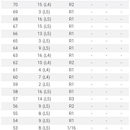
70
15. (L4)
R2
-
-
-
69
3. (L5)
R1
-
-
-
68
16. (L5)
R1
-
-
-
67
15. (L5)
R1
-
-
-
66
13. (L5)
R1
-
-
-
65
3. (L5)
R1
-
-
-
64
9. (L5)
R1
-
-
-
63
16. (L4)
R1
-
-
-
62
10. (L4)
R2
-
-
-
61
4. (L4)
R1
-
-
-
60
7. (L4)
R1
-
-
-
59
2. (L5)
R1
-
-
-
58
16. (L5)
R1
-
-
-
57
14. (L5)
R3
-
-
-
56
9. (L5)
R2
-
-
-
55
8. (L5)
R1
-
-
-
54
9. (L5)
R1
-
-
-
53
8. (L5)
1/16
-
-
-