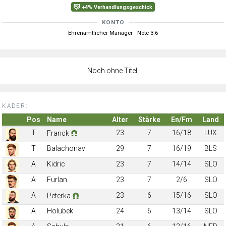
+4% Verhandlungsgeschick
KONTO
Ehrenamtlicher Manager · Note 3.6
Noch ohne Titel.
KADER:
Pos
Name
Alter
Stärke
En/Fm
Land
T
23
7
16/18
LUX
Franck
T
Balachonav
29
7
16/19
BLS
A
Kidric
23
7
14/14
SLO
A
Furlan
23
7
2/6
SLO
A
23
6
15/16
SLO
Peterka
A
Holubek
24
6
13/14
SLO