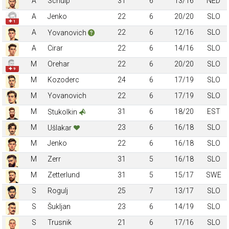
A
Schulp
31
6
13/16
NED
A
Jenko
22
6
20/20
SLO
✚ 1
A
22
6
12/16
SLO
Yovanovich
A
Cirar
22
6
14/16
SLO
M
Orehar
22
6
20/20
SLO
✚ 9
M
Kozoderc
24
6
17/19
SLO
M
Yovanovich
22
6
17/19
SLO
M
31
6
18/20
EST
Stukolkin
M
23
6
16/18
SLO
Ušlakar
M
Jenko
22
6
16/18
SLO
M
Zerr
31
5
16/18
SLO
M
Zetterlund
31
5
15/17
SWE
S
Rogulj
25
7
13/17
SLO
S
Šukljan
23
6
14/19
SLO
S
Trusnik
21
6
17/16
SLO