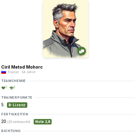
Ciril Metod Mohorc
Trainer · 54 Jahre
TEAMCHEMIE
2
6
TRAINERPUNKTE
5
B-Lizenz
FERTIGKEITEN
20
Note 2,8
(20 verbraucht)
RICHTUNG