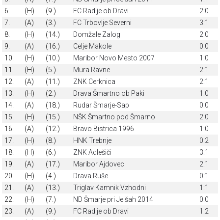
6.
(H)
(9.)
FC Radlje ob Dravi
2:0
7.
(A)
(3.)
FC Trbovlje Severni
3:1
8.
(H)
(14.)
Domžale Zalog
2:0
9.
(A)
(16.)
Celje Makole
0:0
10.
(H)
(10.)
Maribor Novo Mesto 2007
1:0
11.
(H)
(5.)
Mura Ravne
2:1
12.
(A)
(11.)
ZNK Cerknica
2:1
13.
(H)
(2.)
Drava Šmartno ob Paki
1:0
14.
(A)
(18.)
Rudar Šmarje-Sap
0:0
15.
(H)
(15.)
NŠK Šmartno pod Šmarno
2:0
16.
(A)
(12.)
Bravo Bistrica 1996
1:0
17.
(H)
(8.)
HNK Trebnje
0:2
18.
(H)
(6.)
ZNK Adlešiči
3:1
19.
(A)
(17.)
Maribor Ajdovec
2:1
20.
(H)
(4.)
Drava Ruše
0:1
21.
(A)
(13.)
Triglav Kamnik Vzhodni
1:1
22.
(H)
(7.)
ND Šmarje pri Jelšah 2014
0:0
23.
(A)
(9.)
FC Radlje ob Dravi
1:2