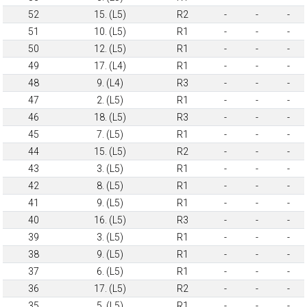
52
15. (L5)
R2
-
-
-
51
10. (L5)
R1
-
-
-
50
12. (L5)
R1
-
-
-
49
17. (L4)
R1
-
-
-
48
9. (L4)
R3
-
-
-
47
2. (L5)
R1
-
-
-
46
18. (L5)
R3
-
-
-
45
7. (L5)
R1
-
-
-
44
15. (L5)
R2
-
-
-
43
3. (L5)
R1
-
-
-
42
8. (L5)
R1
-
-
-
41
9. (L5)
R1
-
-
-
40
16. (L5)
R3
-
-
-
39
3. (L5)
R1
-
-
-
38
9. (L5)
R1
-
-
-
37
6. (L5)
R1
-
-
-
36
17. (L5)
R2
-
-
-
35
5. (L5)
R1
-
-
-