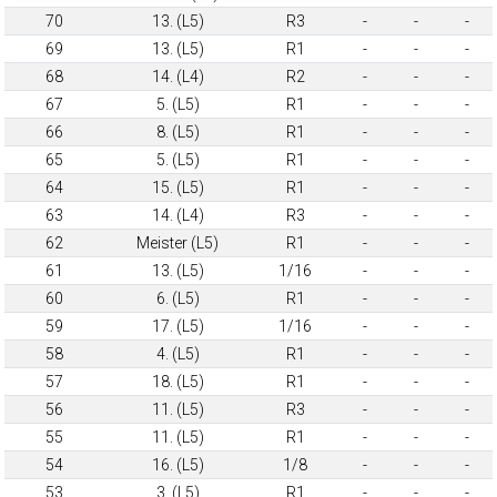
70
13. (L5)
R3
-
-
-
69
13. (L5)
R1
-
-
-
68
14. (L4)
R2
-
-
-
67
5. (L5)
R1
-
-
-
66
8. (L5)
R1
-
-
-
65
5. (L5)
R1
-
-
-
64
15. (L5)
R1
-
-
-
63
14. (L4)
R3
-
-
-
62
Meister (L5)
R1
-
-
-
61
13. (L5)
1/16
-
-
-
60
6. (L5)
R1
-
-
-
59
17. (L5)
1/16
-
-
-
58
4. (L5)
R1
-
-
-
57
18. (L5)
R1
-
-
-
56
11. (L5)
R3
-
-
-
55
11. (L5)
R1
-
-
-
54
16. (L5)
1/8
-
-
-
53
3. (L5)
R1
-
-
-