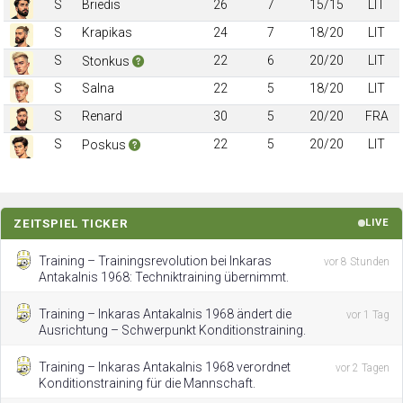
S
Briedis
26
7
15/15
LIT
S
Krapikas
24
7
18/20
LIT
S
22
6
20/20
LIT
Stonkus
S
Salna
22
5
18/20
LIT
S
Renard
30
5
20/20
FRA
S
22
5
20/20
LIT
Poskus
ZEITSPIEL TICKER
LIVE
Training – Trainingsrevolution bei Inkaras
vor 8 Stunden
Antakalnis 1968: Techniktraining übernimmt.
Training – Inkaras Antakalnis 1968 ändert die
vor 1 Tag
Ausrichtung – Schwerpunkt Konditionstraining.
Training – Inkaras Antakalnis 1968 verordnet
vor 2 Tagen
Konditionstraining für die Mannschaft.