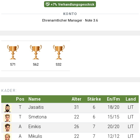
+7% Verhandlungsgeschick
KONTO
Ehrenamtlicher Manager · Note 3.6
S
71
S
62
S
32
KADER:
Pos
Name
Alter
Stärke
En/Fm
Land
T
Jasaitis
31
6
18/20
LIT
T
Smetona
22
6
15/15
LIT
A
Einikis
26
7
20/20
LIT
A
Mikulis
22
7
12/12
LIT