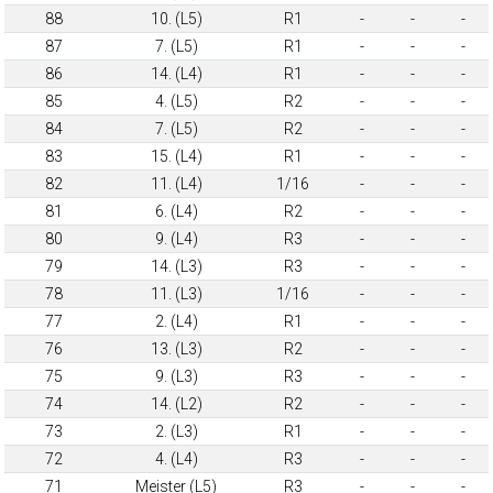
88
10. (L5)
R1
-
-
-
87
7. (L5)
R1
-
-
-
86
14. (L4)
R1
-
-
-
85
4. (L5)
R2
-
-
-
84
7. (L5)
R2
-
-
-
83
15. (L4)
R1
-
-
-
82
11. (L4)
1/16
-
-
-
81
6. (L4)
R2
-
-
-
80
9. (L4)
R3
-
-
-
79
14. (L3)
R3
-
-
-
78
11. (L3)
1/16
-
-
-
77
2. (L4)
R1
-
-
-
76
13. (L3)
R2
-
-
-
75
9. (L3)
R3
-
-
-
74
14. (L2)
R2
-
-
-
73
2. (L3)
R1
-
-
-
72
4. (L4)
R3
-
-
-
71
Meister (L5)
R3
-
-
-