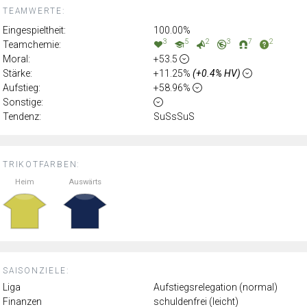
TEAMWERTE:
Eingespieltheit:
100.00%
3
5
2
3
7
2
Teamchemie:
Moral:
+53.5
Stärke:
+11.25%
(+0.4% HV)
Aufstieg:
+58.96%
Sonstige:
Tendenz:
SuSsSuS
TRIKOTFARBEN:
Heim
Auswärts
SAISONZIELE:
Liga
Aufstiegsrelegation (normal)
Finanzen
schuldenfrei (leicht)