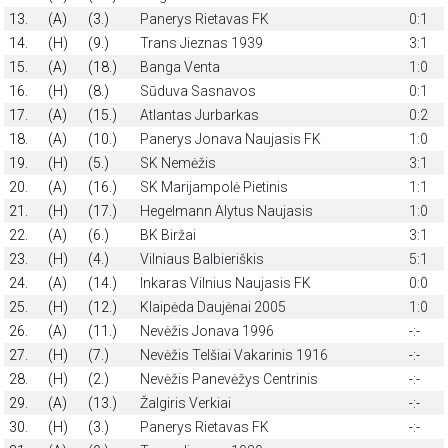
13.
(A)
(3.)
Panerys Rietavas FK
0:1
14.
(H)
(9.)
Trans Jieznas 1939
3:1
15.
(A)
(18.)
Banga Venta
1:0
16.
(H)
(8.)
Sūduva Sasnavos
0:1
17.
(A)
(15.)
Atlantas Jurbarkas
0:2
18.
(A)
(10.)
Panerys Jonava Naujasis FK
1:0
19.
(H)
(5.)
SK Nemėžis
3:1
20.
(A)
(16.)
SK Marijampolė Pietinis
1:1
21.
(H)
(17.)
Hegelmann Alytus Naujasis
1:0
22.
(A)
(6.)
BK Biržai
3:1
23.
(H)
(4.)
Vilniaus Balbieriškis
5:1
24.
(A)
(14.)
Inkaras Vilnius Naujasis FK
0:0
25.
(H)
(12.)
Klaipėda Daujėnai 2005
1:0
26.
(A)
(11.)
Nevėžis Jonava 1996
-:-
27.
(H)
(7.)
Nevėžis Telšiai Vakarinis 1916
-:-
28.
(H)
(2.)
Nevėžis Panevėžys Centrinis
-:-
29.
(A)
(13.)
Žalgiris Verkiai
-:-
30.
(H)
(3.)
Panerys Rietavas FK
-:-