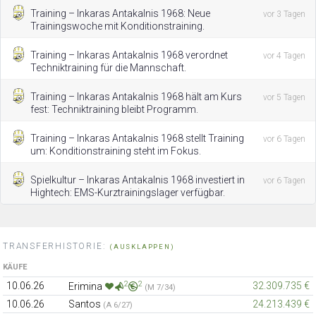
Training – Inkaras Antakalnis 1968: Neue
vor 3 Tagen
Trainingswoche mit Konditionstraining.
Training – Inkaras Antakalnis 1968 verordnet
vor 4 Tagen
Techniktraining für die Mannschaft.
Training – Inkaras Antakalnis 1968 hält am Kurs
vor 5 Tagen
fest: Techniktraining bleibt Programm.
Training – Inkaras Antakalnis 1968 stellt Training
vor 6 Tagen
um: Konditionstraining steht im Fokus.
Spielkultur – Inkaras Antakalnis 1968 investiert in
vor 6 Tagen
Hightech: EMS-Kurztrainingslager verfügbar.
TRANSFERHISTORIE:
(AUSKLAPPEN)
KÄUFE
2
2
10.06.26
32.309.735 €
Erimina
(M 7/34)
10.06.26
Santos
24.213.439 €
(A 6/27)