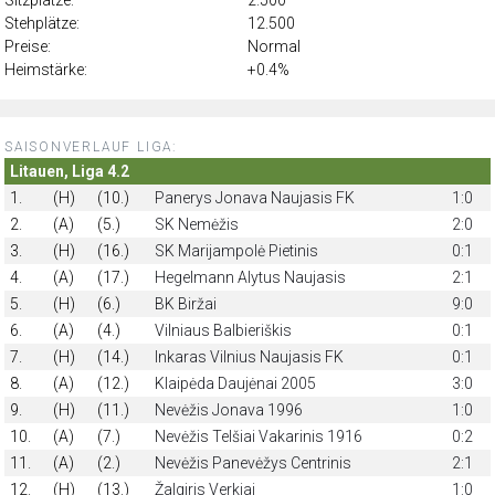
Stehplätze:
12.500
Preise:
Normal
Heimstärke:
+0.4%
SAISONVERLAUF LIGA:
Litauen, Liga 4.2
1.
(H)
(10.)
Panerys Jonava Naujasis FK
1:0
2.
(A)
(5.)
SK Nemėžis
2:0
3.
(H)
(16.)
SK Marijampolė Pietinis
0:1
4.
(A)
(17.)
Hegelmann Alytus Naujasis
2:1
5.
(H)
(6.)
BK Biržai
9:0
6.
(A)
(4.)
Vilniaus Balbieriškis
0:1
7.
(H)
(14.)
Inkaras Vilnius Naujasis FK
0:1
8.
(A)
(12.)
Klaipėda Daujėnai 2005
3:0
9.
(H)
(11.)
Nevėžis Jonava 1996
1:0
10.
(A)
(7.)
Nevėžis Telšiai Vakarinis 1916
0:2
11.
(A)
(2.)
Nevėžis Panevėžys Centrinis
2:1
12.
(H)
(13.)
Žalgiris Verkiai
1:0