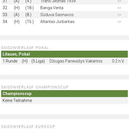
31.
(A)
(9.)
Trans Jieznas 1939
-:-
32.
(H)
(18.)
Banga Venta
-:-
33.
(A)
(8.)
Sūduva Sasnavos
-:-
34.
(H)
(15.)
Atlantas Jurbarkas
-:-
SAISONVERLAUF POKAL:
Litauen, Pokal
1.Runde
(H)
(5.Liga)
Džiugas Panevėžys Vakarinis
0:2 n.V.
SAISONVERLAUF CHAMPIONSCUP
Championscup
Keine Teilnahme
SAISONVERLAUF EUROCUP