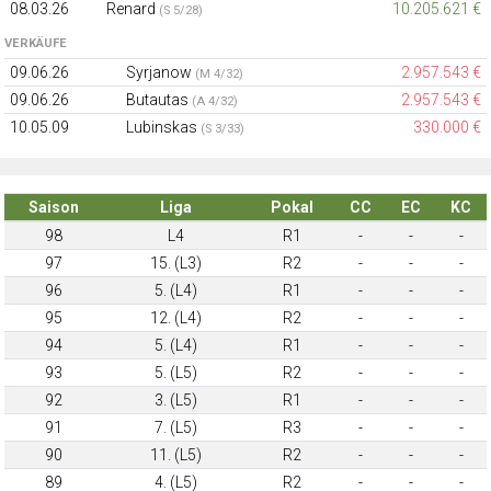
08.03.26
Renard
10.205.621 €
(S 5/28)
VERKÄUFE
09.06.26
Syrjanow
2.957.543 €
(M 4/32)
09.06.26
Butautas
2.957.543 €
(A 4/32)
10.05.09
Lubinskas
330.000 €
(S 3/33)
Saison
Liga
Pokal
CC
EC
KC
98
L4
R1
-
-
-
97
15. (L3)
R2
-
-
-
96
5. (L4)
R1
-
-
-
95
12. (L4)
R2
-
-
-
94
5. (L4)
R1
-
-
-
93
5. (L5)
R2
-
-
-
92
3. (L5)
R1
-
-
-
91
7. (L5)
R3
-
-
-
90
11. (L5)
R2
-
-
-
89
4. (L5)
R2
-
-
-