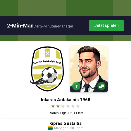
2-Min-Man
Jetzt spielen
Der 2-Minuten-Manager
↑
Inkaras Antakalnis 1968
★
★
★
★
★
★
Litauen, Liga 4.2, 1.Platz
Kipras Gustaitis
Manager · 30 Jahre