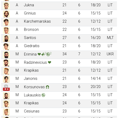
A
Jukna
21
6
18/20
LIT
A
Grinius
24
6
15/15
LIT
A
Karchemarskas
22
6
12/12
LIT
A
Bronson
22
6
15/15
LIT
A
Santos
27
6
16/20
MLT
A
Giedraitis
21
6
18/20
LIT
2
2
M
34
7
12/12
UKR
Erimina
M
23
6
18/20
LIT
Radzinevicius
M
Krapikas
21
6
12/12
LIT
M
Janonis
21
6
14/14
LIT
M
23
6
20/20
LIT
Korsunovas
✚ 8
M
24
6
15/15
LIT
Lukauskis
M
Krapikas
24
6
15/15
LIT
M
Cesiunas
23
6
15/15
LIT