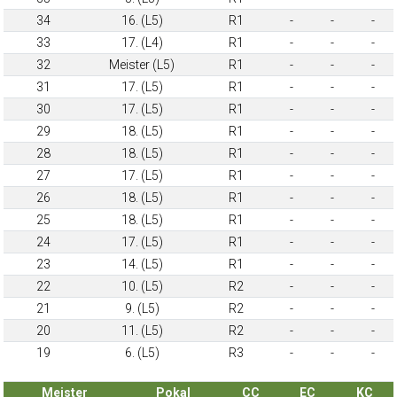
34
16. (L5)
R1
-
-
-
33
17. (L4)
R1
-
-
-
32
Meister (L5)
R1
-
-
-
31
17. (L5)
R1
-
-
-
30
17. (L5)
R1
-
-
-
29
18. (L5)
R1
-
-
-
28
18. (L5)
R1
-
-
-
27
17. (L5)
R1
-
-
-
26
18. (L5)
R1
-
-
-
25
18. (L5)
R1
-
-
-
24
17. (L5)
R1
-
-
-
23
14. (L5)
R1
-
-
-
22
10. (L5)
R2
-
-
-
21
9. (L5)
R2
-
-
-
20
11. (L5)
R2
-
-
-
19
6. (L5)
R3
-
-
-
Meister
Pokal
CC
EC
KC