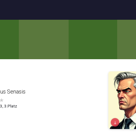
tus Senasis
★
.3, 3.Platz
↓