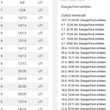
FERTIGKEITEN:
5
4/4
LIT
Energie/Form erhöhen:
7
12/8
LIT
Zuletzt verwendet:
6
14/10
LIT
10.7. 21:18 Uhr: Energie/Form erhöhen
9.7. 12:26 Uhr: Energie/Form erhöhen
6
14/14
LIT
7.7. 22:19 Uhr: Energie/Form erhöhen
6
15/13
LIT
6.7. 15:56 Uhr: Energie/Form erhöhen
4.7. 16:56 Uhr: Energie/Form erhöhen
6
10/10
LIT
3.7. 20:02 Uhr: Energie/Form erhöhen
6
16/12
LIT
30.6. 10:24 Uhr: Energie/Form erhöhen
29.6. 15:09 Uhr: Energie/Form erhöhen
6
16/12
LIT
28.6. 15:11 Uhr: Energie/Form erhöhen
27.6. 08:53 Uhr: Energie/Form erhöhen
6
12/12
LIT
26.6. 14:39 Uhr: Energie/Form erhöhen
7
20/20
LIT
25.6. 09:01 Uhr: Energie/Form erhöhen
24.6. 11:38 Uhr: Energie/Form erhöhen
6
20/19
LIT
23.6. 19:52 Uhr: Energie/Form erhöhen
21.6. 01:03 Uhr: Energie/Form erhöhen
6
20/20
LIT
18.6. 23:55 Uhr: Energie/Form erhöhen
6
20/20
LIT
16.6. 14:34 Uhr: Energie/Form erhöhen
14.6. 20:31 Uhr: Energie/Form erhöhen
6
12/14
LIT
12.6. 22:11 Uhr: Energie/Form erhöhen
11.6. 07:54 Uhr: Energie/Form erhöhen
5
18/16
LIT