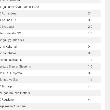
lniaus Baltupiai
1:0
anga Panevėžys Rytinis 1920
1:1
K Rumšiškės
3:1
K Kaunas FK
0:2
K Svėdasai
2:0
teris Molėtai SC
1:0
anga Lygumas SC
1:2
rans Kybartai
0:1
anga Inturkė
0:0
karas Saločiai FK
1:4
vėžis Šiauliai Šiaurinis
1:5
lniaus Buivydžiai
0:3
lantas Vaškiai
1:3
K Tauragė
-:-
žiugas Kaunas Pietinis
-:-
K Raudonė
-:-
egelmann Alsėdžiai
-:-