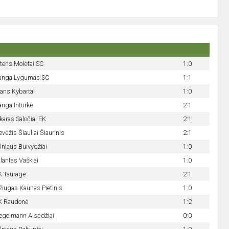
teris Molėtai SC
1:0
anga Lygumas SC
1:1
rans Kybartai
1:0
anga Inturkė
2:1
karas Saločiai FK
2:1
vėžis Šiauliai Šiaurinis
2:1
lniaus Buivydžiai
1:0
lantas Vaškiai
1:0
K Tauragė
2:1
žiugas Kaunas Pietinis
1:0
K Raudonė
1:2
egelmann Alsėdžiai
0:0