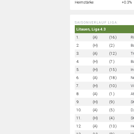
Heimstärke:
+0.3%
SAISONVERLAUF LIGA:
Litauen, Liga 4.3
1.
(A)
(16.)
Ri
2.
(H)
(2.)
B
3.
(A)
(12.)
T
4.
(H)
(7.)
B
5.
(H)
(15.)
In
6.
(A)
(18.)
Ne
7.
(H)
(10.)
Vi
8.
(A)
(1.)
At
9.
(H)
(9.)
S
10.
(A)
(5.)
D
11.
(H)
(4.)
S
12.
(A)
(13.)
H