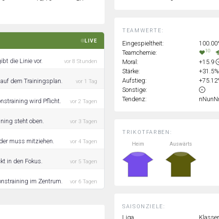
TEAMWERTE:
LIVE
Eingespieltheit:
100.0
10
Teamchemie:
bt die Linie vor.
Moral:
+15.9
vor 8 Stunden
Stärke:
+31.5
Aufstieg:
+75.1
 auf dem Trainingsplan.
vor 1 Tag
Sonstige:
Tendenz:
nNunN
straining wird Pflicht.
vor 2 Tagen
ning steht oben.
vor 3 Tagen
TRIKOTFARBEN:
ader muss mitziehen.
vor 4 Tagen
Heim
Auswärts
kt in den Fokus.
vor 5 Tagen
onstraining im Zentrum.
vor 6 Tagen
SAISONZIELE:
Liga
Klassen