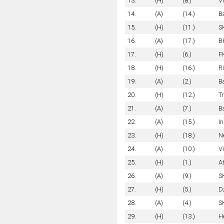
13.
(H)
(8.)
Vi
14.
(A)
(14.)
B
15.
(H)
(11.)
S
16.
(A)
(17.)
B
17.
(H)
(6.)
F
18.
(H)
(16.)
Ri
19.
(A)
(2.)
B
20.
(H)
(12.)
T
21.
(A)
(7.)
B
22.
(A)
(15.)
In
23.
(H)
(18.)
Ne
24.
(A)
(10.)
Vi
25.
(H)
(1.)
At
26.
(A)
(9.)
S
27.
(H)
(5.)
D
28.
(A)
(4.)
S
29.
(H)
(13.)
H