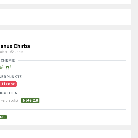
ianus Chirba
ainer · 62 Jahre
MCHEMIE
2
2
NERPUNKTE
-Lizenz
IGKEITEN
Note 2,8
 verbraucht)
fe 3