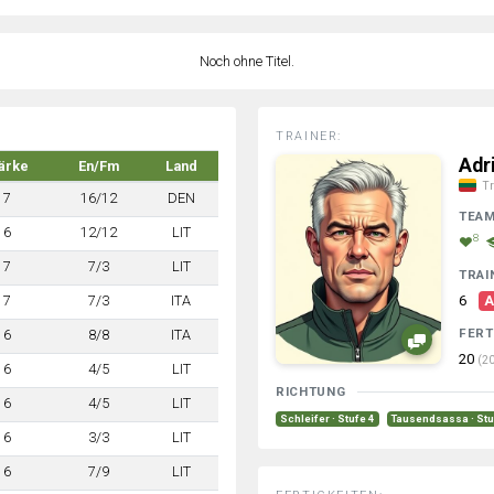
Noch ohne Titel.
TRAINER:
Adr
ärke
En/Fm
Land
Tr
7
16/12
DEN
TEA
6
12/12
LIT
8
7
7/3
LIT
TRAI
7
7/3
ITA
6
A
FERT
6
8/8
ITA
20
(20
6
4/5
LIT
RICHTUNG
6
4/5
LIT
Schleifer · Stufe 4
Tausendsassa · Stu
6
3/3
LIT
6
7/9
LIT