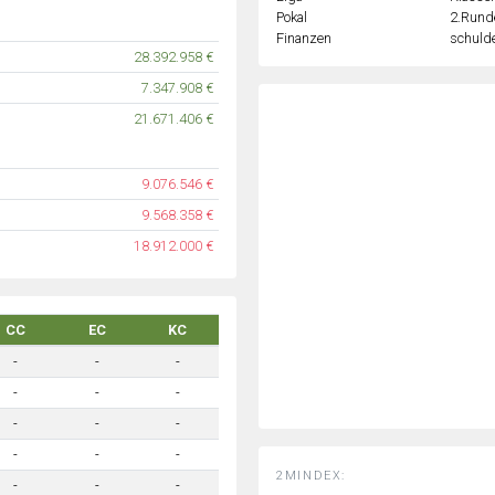
Pokal
2.Rund
Finanzen
schulde
28.392.958 €
7.347.908 €
21.671.406 €
9.076.546 €
9.568.358 €
18.912.000 €
CC
EC
KC
-
-
-
-
-
-
-
-
-
-
-
-
2MINDEX:
-
-
-