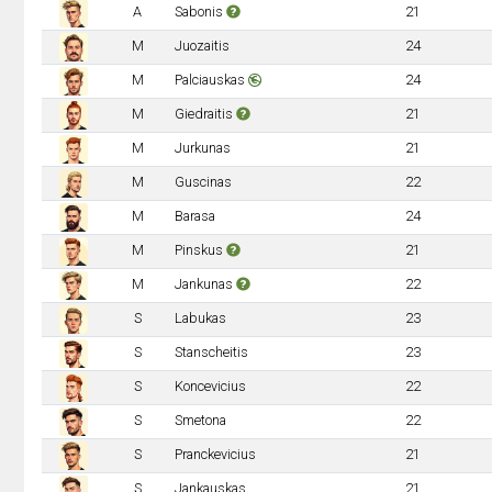
A
Sabonis
21
M
Juozaitis
24
M
Palciauskas
24
M
Giedraitis
21
M
Jurkunas
21
M
Guscinas
22
M
Barasa
24
M
Pinskus
21
M
Jankunas
22
S
Labukas
23
S
Stanscheitis
23
S
Koncevicius
22
S
Smetona
22
S
Pranckevicius
21
S
Jankauskas
21