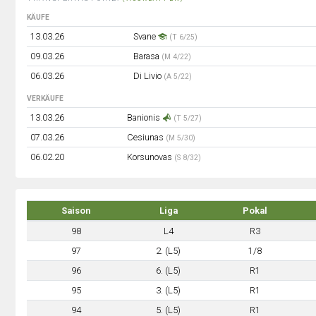
KÄUFE
13.03.26
Svane
(T 6/25)
09.03.26
Barasa
(M 4/22)
06.03.26
Di Livio
(A 5/22)
VERKÄUFE
13.03.26
Banionis
(T 5/27)
07.03.26
Cesiunas
(M 5/30)
06.02.20
Korsunovas
(S 8/32)
Saison
Liga
Pokal
98
L4
R3
97
2. (L5)
1/8
96
6. (L5)
R1
95
3. (L5)
R1
94
5. (L5)
R1