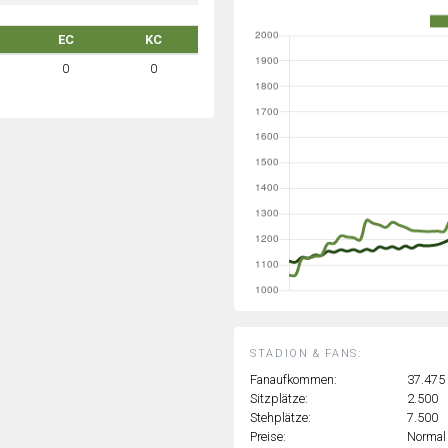
EC
KC
0
0
STADION & FANS:
Fanaufkommen:
37.475
Sitzplätze:
2.500
Stehplätze:
7.500
Preise:
Normal