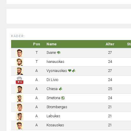
KADER:
Pos
Name
Alter
St
T
Svane
27
T
Ivanauskas
24
A
Vysniauskas
27
A
Di Livio
24
✚ 6
A
Chiesa
25
A
Smetona
24
A
Strombergas
21
A
Labukas
21
A
Kosauskas
21