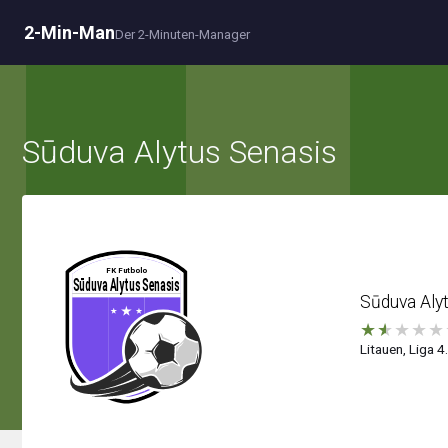
2-Min-Man
Der 2-Minuten-Manager
Sūduva Alytus Senasis
Sūduva Aly
★
★
★
★
★
Litauen, Liga 4