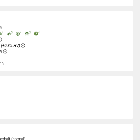
0%
4
5
4
3
4
%
(+0.3% HV)
2%
nN
erhalt (normal)