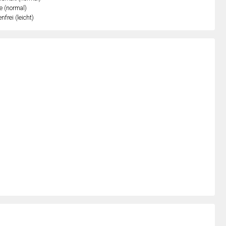
e (normal)
nfrei (leicht)