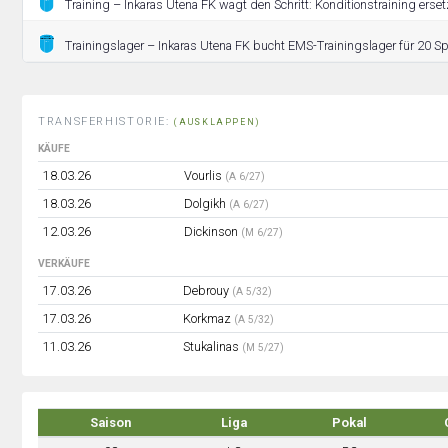
Training – Inkaras Utena FK wagt den Schritt: Konditionstraining ersetz
Trainingslager – Inkaras Utena FK bucht EMS-Trainingslager für 20 Spi
TRANSFERHISTORIE:
(AUSKLAPPEN)
KÄUFE
18.03.26
Vourlis
(A 6/27)
18.03.26
Dolgikh
(A 6/27)
12.03.26
Dickinson
(M 6/27)
VERKÄUFE
17.03.26
Debrouy
(A 5/32)
17.03.26
Korkmaz
(A 5/32)
11.03.26
Stukalinas
(M 5/27)
Saison
Liga
Pokal