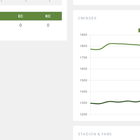
-
-
-
EC
KC
2MINDEX:
0
0
STADION & FANS: