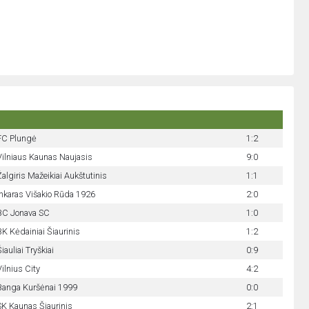
FC Plungė
1:2
Vilniaus Kaunas Naujasis
9:0
Žalgiris Mažeikiai Aukštutinis
1:1
Inkaras Višakio Rūda 1926
2:0
BC Jonava SC
1:0
BK Kėdainiai Šiaurinis
1:2
iauliai Tryškiai
0:9
Vilnius City
4:2
Banga Kuršėnai 1999
0:0
SK Kaunas Šiaurinis
2:1