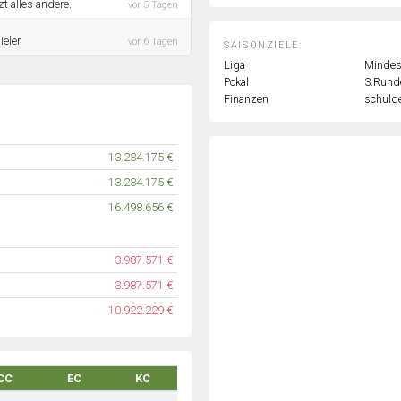
t alles andere.
vor 5 Tagen
eler.
vor 6 Tagen
SAISONZIELE:
Liga
Mindest
Pokal
3.Rund
Finanzen
schulde
13.234.175 €
13.234.175 €
16.498.656 €
3.987.571 €
3.987.571 €
10.922.229 €
CC
EC
KC