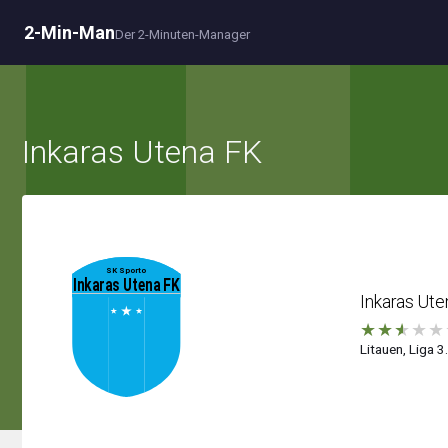
2-Min-Man
Der 2-Minuten-Manager
Inkaras Utena FK
Inkaras Ute
★
★
★
★
★
Litauen, Liga 3