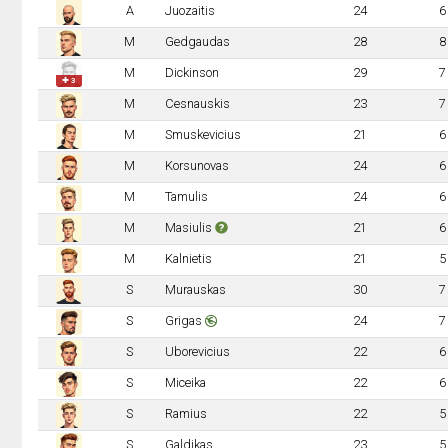
A
Juozaitis
24
6
M
Gedgaudas
28
8
M
Dickinson
29
7
✚ 3
M
Cesnauskis
23
7
M
Smuskevicius
21
6
M
Korsunovas
24
6
M
Tamulis
24
6
M
Masiulis
21
6
M
Kalnietis
21
5
S
Murauskas
30
7
S
Grigas
24
7
S
Uborevicius
22
6
S
Miceika
22
6
S
Ramius
22
5
S
Galdikas
23
5