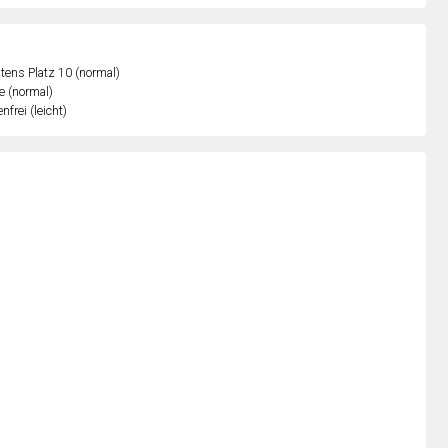
ens Platz 10 (normal)
e (normal)
nfrei (leicht)