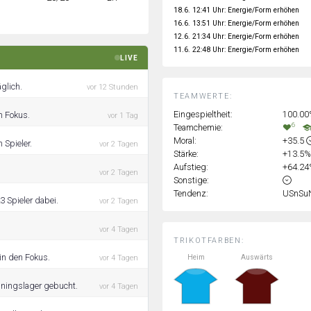
18.6. 12:41 Uhr: Energie/Form erhöhen
16.6. 13:51 Uhr: Energie/Form erhöhen
12.6. 21:34 Uhr: Energie/Form erhöhen
11.6. 22:48 Uhr: Energie/Form erhöhen
LIVE
glich.
vor 12 Stunden
TEAMWERTE:
Eingespieltheit:
100.0
m Fokus.
vor 1 Tag
6
Teamchemie:
Moral:
+35.5
 Spieler.
vor 2 Tagen
Stärke:
+13.5
Aufstieg:
+64.2
vor 2 Tagen
Sonstige:
Tendenz:
USnSu
3 Spieler dabei.
vor 2 Tagen
vor 4 Tagen
TRIKOTFARBEN:
 in den Fokus.
Heim
Auswärts
vor 4 Tagen
iningslager gebucht.
vor 4 Tagen