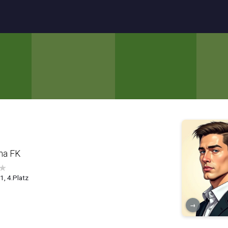
na FK
★
.1, 4.Platz
→