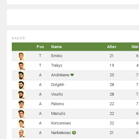
KADER:
Pos
Name
Alter
Stä
T
Einikis
21
6
T
Trakys
19
4
A
Andrikiene
25
7
A
Dolgikh
28
7
A
Vourlis
28
7
A
Palionis
22
7
A
Maciulis
22
6
A
Korsunovas
22
6
A
Narbekovas
21
6