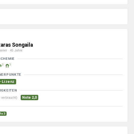
taras Songaila
ainer · 45 Jahre
MCHEMIE
3
3
NERPUNKTE
-Lizenz
IGKEITEN
Note 2,0
 verbraucht)
ufe 3