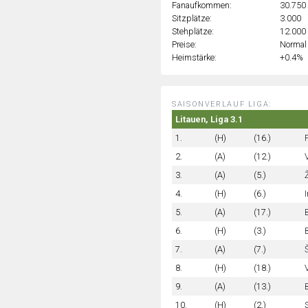
Fanaufkommen:
30.750
Sitzplätze:
3.000
Stehplätze:
12.000
Preise:
Normal
Heimstärke:
+0.4%
SAISONVERLAUF LIGA:
Litauen, Liga 3.1
1.
(H)
(16.)
2.
(A)
(12.)
3.
(A)
(5.)
4.
(H)
(6.)
5.
(A)
(17.)
6.
(H)
(3.)
7.
(A)
(7.)
Š
8.
(H)
(18.)
9.
(A)
(13.)
10.
(H)
(2.)