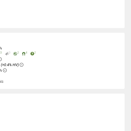
0%
5
0
2
4
2
%
(+0.4% HV)
4%
Ns