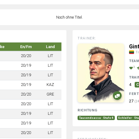
Noch ohne Titel.
TRAINER:
Gin
rke
En/Fm
Land
Tr
20/20
LIT
TEA
20/19
LIT
3
20/19
LIT
TRAI
20/19
KAZ
4
C
FERT
20/20
GRE
27
(24
20/20
LIT
RICHTUNG
20/19
LIT
Tausendsassa · Stufe 4
Schleifer · St
20/19
LIT
20/20
LIT