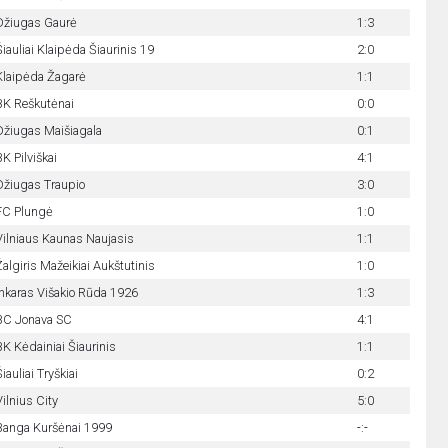
Džiugas Gaurė
1:3
Šiauliai Klaipėda Šiaurinis 19
2:0
Klaipėda Žagarė
1:1
BK Reškutėnai
0:0
Džiugas Maišiagala
0:1
K Pilviškai
4:1
Džiugas Traupio
3:0
FC Plungė
1:0
Vilniaus Kaunas Naujasis
1:1
Žalgiris Mažeikiai Aukštutinis
1:0
Inkaras Višakio Rūda 1926
1:3
BC Jonava SC
4:1
BK Kėdainiai Šiaurinis
1:1
iauliai Tryškiai
0:2
Vilnius City
5:0
Banga Kuršėnai 1999
-:-