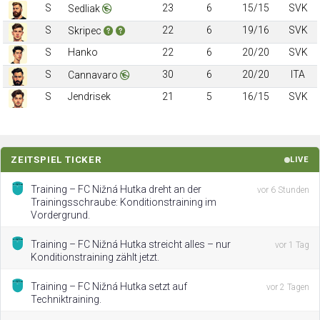
S
23
6
15/15
SVK
Sedliak
S
22
6
19/16
SVK
Skripec
S
Hanko
22
6
20/20
SVK
S
30
6
20/20
ITA
Cannavaro
S
Jendrisek
21
5
16/15
SVK
ZEITSPIEL TICKER
LIVE
Training – FC Nižná Hutka dreht an der
vor 6 Stunden
Trainingsschraube: Konditionstraining im
Vordergrund.
Training – FC Nižná Hutka streicht alles – nur
vor 1 Tag
Konditionstraining zählt jetzt.
Training – FC Nižná Hutka setzt auf
vor 2 Tagen
Techniktraining.