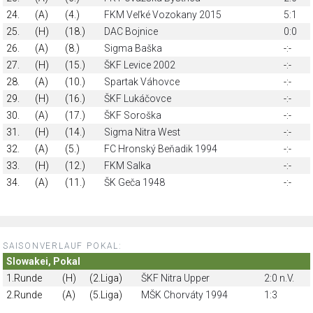
24.
(A)
(4.)
FKM Veľké Vozokany 2015
5:1
25.
(H)
(18.)
DAC Bojnice
0:0
26.
(A)
(8.)
Sigma Baška
-:-
27.
(H)
(15.)
ŠKF Levice 2002
-:-
28.
(A)
(10.)
Spartak Váhovce
-:-
29.
(H)
(16.)
ŠKF Lukáčovce
-:-
30.
(A)
(17.)
ŠKF Soroška
-:-
31.
(H)
(14.)
Sigma Nitra West
-:-
32.
(A)
(5.)
FC Hronský Beňadik 1994
-:-
33.
(H)
(12.)
FKM Salka
-:-
34.
(A)
(11.)
ŠK Geča 1948
-:-
SAISONVERLAUF POKAL:
Slowakei, Pokal
1.Runde
(H)
(2.Liga)
ŠKF Nitra Upper
2:0 n.V.
2.Runde
(A)
(5.Liga)
MŠK Chorváty 1994
1:3