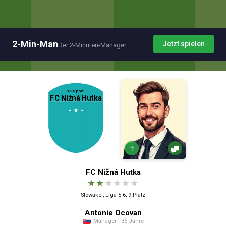
2-Min-Man
Jetzt spielen
Der 2-Minuten-Manager
↑
FC Nižná Hutka
★
★
★
★
★
★
Slowakei, Liga 5.6, 9.Platz
Antonie Ocovan
Manager · 36 Jahre