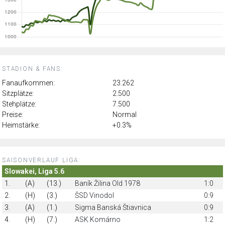
STADION & FANS:
Fanaufkommen:
23.262
Sitzplätze:
2.500
Stehplätze:
7.500
Preise:
Normal
Heimstärke:
+0.3%
SAISONVERLAUF LIGA:
Slowakei, Liga 5.6
1.
(A)
(13.)
Baník Žilina Old 1978
1:0
2.
(H)
(3.)
ŠSD Vinodol
0:9
3.
(A)
(1.)
Sigma Banská Štiavnica
0:9
4.
(H)
(7.)
ASK Komárno
1:2