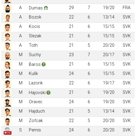
A
29
7
19/20
FRA
Dumas
A
Bozok
22
6
13/14
SVK
A
Kocis
21
6
15/15
SVK
A
Slezak
21
6
15/15
SVK
A
Toth
21
5
20/20
SVK
M
Suchy
23
7
20/17
SVK
M
21
6
15/15
SVK
Baros
M
Kulík
24
6
15/15
SVK
M
Lazorik
22
6
19/17
SVK
M
21
6
19/20
SVK
Hajovski
M
Oravec
24
6
19/20
SVK
M
Hajduch
21
5
13/14
SVK
M
Zofcak
22
5
20/20
SVK
S
Pernis
24
6
20/20
SVK
✚ 11