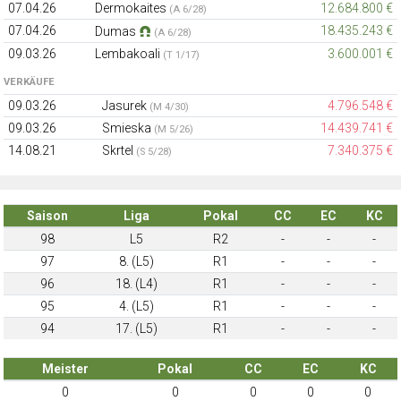
07.04.26
Dermokaites
12.684.800 €
(A 6/28)
07.04.26
18.435.243 €
Dumas
(A 6/28)
09.03.26
Lembakoali
3.600.001 €
(T 1/17)
VERKÄUFE
09.03.26
Jasurek
4.796.548 €
(M 4/30)
09.03.26
Smieska
14.439.741 €
(M 5/26)
14.08.21
Skrtel
7.340.375 €
(S 5/28)
Saison
Liga
Pokal
CC
EC
KC
98
L5
R2
-
-
-
97
8. (L5)
R1
-
-
-
96
18. (L4)
R1
-
-
-
95
4. (L5)
R1
-
-
-
94
17. (L5)
R1
-
-
-
Meister
Pokal
CC
EC
KC
0
0
0
0
0