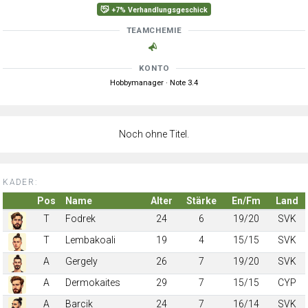
+7% Verhandlungsgeschick
TEAMCHEMIE
KONTO
Hobbymanager · Note 3.4
Noch ohne Titel.
KADER:
Pos
Name
Alter
Stärke
En/Fm
Land
T
Fodrek
24
6
19/20
SVK
T
Lembakoali
19
4
15/15
SVK
A
Gergely
26
7
19/20
SVK
A
Dermokaites
29
7
15/15
CYP
A
Barcik
24
7
16/14
SVK