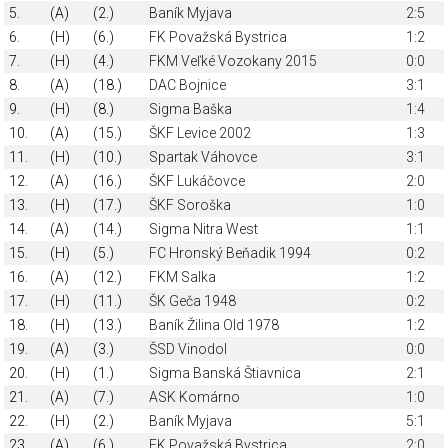
5.
(A)
(2.)
Baník Myjava
2:5
6.
(H)
(6.)
FK Považská Bystrica
1:2
7.
(H)
(4.)
FKM Veľké Vozokany 2015
0:0
8.
(A)
(18.)
DAC Bojnice
3:1
9.
(H)
(8.)
Sigma Baška
1:4
10.
(A)
(15.)
ŠKF Levice 2002
1:3
11.
(H)
(10.)
Spartak Váhovce
3:1
12.
(A)
(16.)
ŠKF Lukáčovce
2:0
13.
(H)
(17.)
ŠKF Soroška
1:0
14.
(A)
(14.)
Sigma Nitra West
1:1
15.
(H)
(5.)
FC Hronský Beňadik 1994
0:2
16.
(A)
(12.)
FKM Salka
1:2
17.
(H)
(11.)
ŠK Geča 1948
0:2
18.
(H)
(13.)
Baník Žilina Old 1978
1:2
19.
(A)
(3.)
ŠSD Vinodol
0:0
20.
(H)
(1.)
Sigma Banská Štiavnica
2:1
21.
(A)
(7.)
ASK Komárno
1:0
22.
(H)
(2.)
Baník Myjava
5:1
23.
(A)
(6.)
FK Považská Bystrica
2:0