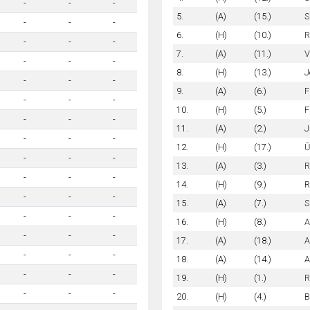
-
-
-
5.
(A)
(15.)
S
-
-
-
6.
(H)
(10.)
R
-
-
-
7.
(A)
(11.)
V
-
-
-
8.
(H)
(13.)
J
-
-
-
9.
(A)
(6.)
F
-
-
-
10.
(H)
(5.)
F
-
-
-
11.
(A)
(2.)
J
-
-
-
12.
(H)
(17.)
Ū
-
-
-
13.
(A)
(3.)
R
-
-
-
14.
(H)
(9.)
R
-
-
-
15.
(A)
(7.)
S
-
-
-
16.
(H)
(8.)
A
-
-
-
17.
(A)
(18.)
A
-
-
-
18.
(A)
(14.)
A
-
-
-
19.
(H)
(1.)
R
-
-
-
20.
(H)
(4.)
B