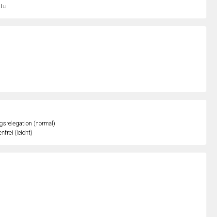
Uu
gsrelegation (normal)
nfrei (leicht)