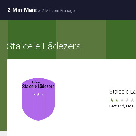
2-Min-Man
Der 2-Minuten-Manager
Staicele Lādezers
Staicele L
★
★
★
★
★
Lettland, Liga 