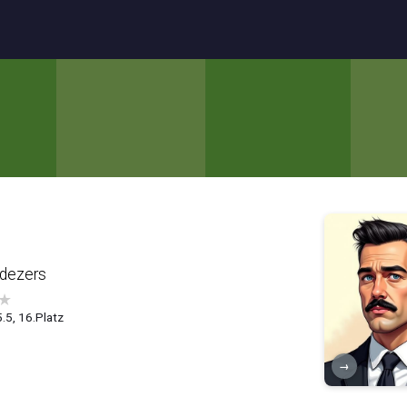
ādezers
★
5.5, 16.Platz
→