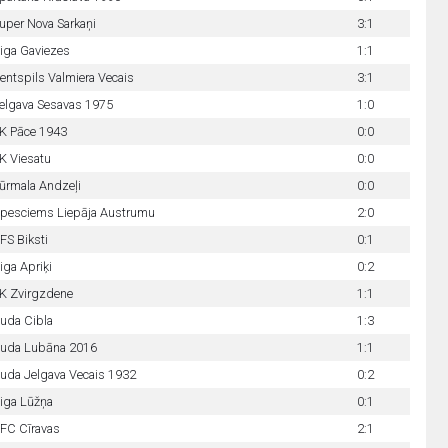
uper Nova Sarkaņi
3:1
iga Gaviezes
1:1
entspils Valmiera Vecais
3:1
elgava Sesavas 1975
1:0
K Pāce 1943
0:0
K Viesatu
0:0
ūrmala Andzeļi
0:0
pesciems Liepāja Austrumu
2:0
FS Biksti
0:1
iga Apriķi
0:2
K Zvirgzdene
1:1
uda Cibla
1:3
uda Lubāna 2016
1:1
uda Jelgava Vecais 1932
0:2
iga Lūžņa
0:1
FC Cīravas
2:1