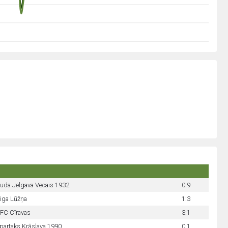
uda Jelgava Vecais 1932
0:9
iga Lūžņa
1:3
FC Cīravas
3:1
partaks Krāslava 1990
0:1