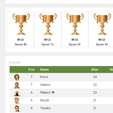
M-L5
M-L5
M-L5
M-L5
S
aison
80
S
aison
76
S
aison
59
S
aison
44
KADER:
Pos
Name
Alter
St
T
Krucs
24
T
Isakovs
22
A
Plakans
23
A
Pocisk
21
A
Troickis
21