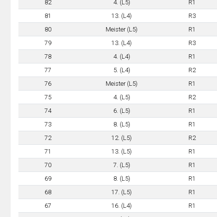
82
4. (L5)
R1
81
13. (L4)
R3
80
Meister (L5)
R1
79
13. (L4)
R3
78
4. (L4)
R1
77
5. (L4)
R2
76
Meister (L5)
R1
75
4. (L5)
R2
74
6. (L5)
R1
73
8. (L5)
R1
72
12. (L5)
R2
71
13. (L5)
R1
70
7. (L5)
R1
69
8. (L5)
R1
68
17. (L5)
R1
67
16. (L4)
R1