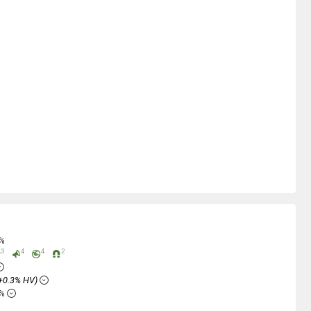
0%
3
4
4
2
+0.3% HV)
2%