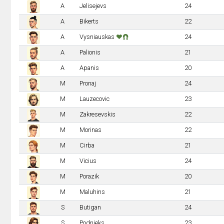
A
Jelisejevs
24
A
Bikerts
22
A
Vysniauskas
24
A
Palionis
21
A
Apanis
20
M
Pronaj
24
M
Lauzecovic
23
M
Zakresevskis
22
M
Morinas
22
M
Cirba
21
M
Vicius
24
M
Porazik
20
M
Maluhins
21
S
Butigan
24
S
Podnieks
23