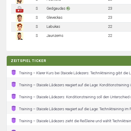
S
Gedgaudas
23
✚ 7
S
Gleveckas
23
S
Labukas
22
S
Jaunzems
22
ZEITSPIEL TICKER
Training – Klarer Kurs bei Staicele Lādezers: Techniktraining gibt die Li
Training – Staicele Lādezers reagiert auf die Lage: Konditionstraining 
Training – Staicele Lādezers: Konditionstraining soll den Unterschied
Training – Staicele Lādezers reagiert auf die Lage: Techniktraining im P
Training – Staicele Lādezers zieht die Reißleine und wählt Techniktrai