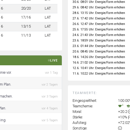
30.6. 08:01 Uhr: Energie/Form erhöhen
29.6. 08:42 Uhr: Energie/Form erhöhen
6
20/20
LAT
28.6. 13:15 Uhr: Energie/Form erhöhen
6
17/16
LAT
27.6. 17:42 Uhr: Energie/Form erhöhen
26.6. 12:47 Uhr: Energie/Form erhöhen
6
13/15
LAT
25.6. 17:55 Uhr: Energie/Form erhöhen
24.6. 21:43 Uhr: Energie/Form erhöhen
6
11/13
LAT
23.6. 18:59 Uhr: Energie/Form erhöhen
23.6. 01:44 Uhr: Energie/Form erhöhen
20.6. 08:45 Uhr: Energie/Form erhöhen
18.6. 14:26 Uhr: Energie/Form erhöhen
LIVE
16.6. 21:02 Uhr: Energie/Form erhöhen
12.6. 10:41 Uhr: Energie/Form erhöhen
nie vor.
vor 1 Tag
11.6. 10:22 Uhr: Energie/Form erhöhen
im Plan.
vor 2 Tagen
TEAMWERTE:
 machen.
vor 3 Tagen
Eingespieltheit:
100.0
4
Teamchemie:
lan.
vor 4 Tagen
Moral:
+20.2
Stärke:
+10%
(
ning.
vor 5 Tagen
Aufstieg:
+72.0
Sonstige: