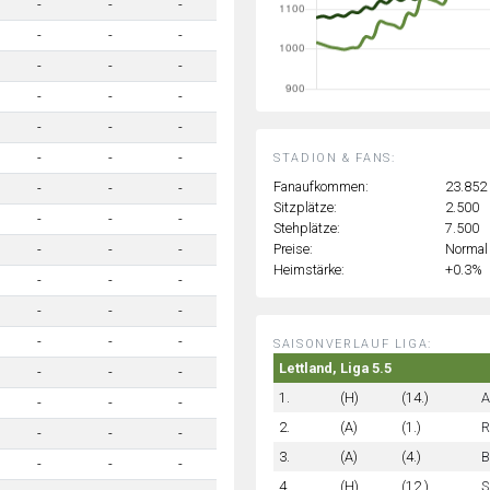
-
-
-
-
-
-
-
-
-
-
-
-
-
-
-
-
-
-
STADION & FANS:
Fanaufkommen:
23.852
-
-
-
Sitzplätze:
2.500
-
-
-
Stehplätze:
7.500
Preise:
Normal
-
-
-
Heimstärke:
+0.3%
-
-
-
-
-
-
-
-
-
SAISONVERLAUF LIGA:
Lettland, Liga 5.5
-
-
-
1.
(H)
(14.)
A
-
-
-
2.
(A)
(1.)
R
-
-
-
3.
(A)
(4.)
B
-
-
-
4.
(H)
(12.)
S