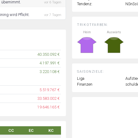
ng übernimmt.
vor 6 Tagen
Tendenz:
NSnSs
ning wird Pflicht.
vor 7 Tagen
TRIKOTFARBEN:
Heim
Auswärts
40.350.092 €
4.197.991 €
3.220.108 €
SAISONZIELE:
Liga
Aufstie
Finanzen
schulde
5.519.767 €
33.583.002 €
19.646.165 €
CC
EC
KC