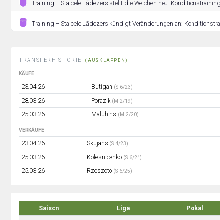
Training – Staicele Lādezers stellt die Weichen neu: Konditionstraini
Training – Staicele Lādezers kündigt Veränderungen an: Konditionstrai
TRANSFERHISTORIE:
(AUSKLAPPEN)
KÄUFE
23.04.26
Butigan
(S 6/23)
28.03.26
Porazik
(M 2/19)
25.03.26
Maluhins
(M 2/20)
VERKÄUFE
23.04.26
Skujans
(S 4/23)
25.03.26
Kolesnicenko
(S 6/24)
25.03.26
Rzeszoto
(S 6/25)
Saison
Liga
Pokal