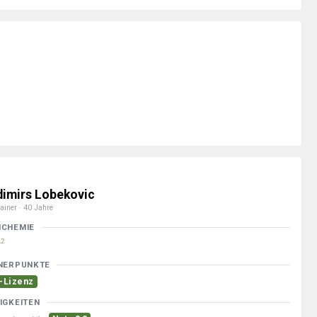
dimirs Lobekovic
ainer · 40 Jahre
MCHEMIE
2
NERPUNKTE
-Lizenz
IGKEITEN