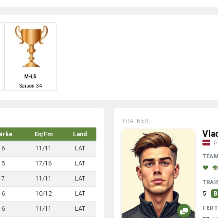
M-L5
S
aison
34
TRAINER:
Vla
ärke
En/Fm
Land
Tr
6
11/11
LAT
TEA
5
17/16
LAT
7
11/11
LAT
TRAI
6
10/12
LAT
5
B
FERT
6
11/11
LAT