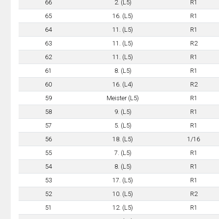
66
2. (L5)
R1
65
16. (L5)
R1
64
11. (L5)
R1
63
11. (L5)
R2
62
11. (L5)
R1
61
8. (L5)
R1
60
16. (L4)
R2
59
Meister (L5)
R1
58
9. (L5)
R1
57
5. (L5)
R1
56
18. (L5)
1/16
55
7. (L5)
R1
54
8. (L5)
R1
53
17. (L5)
R1
52
10. (L5)
R2
51
12. (L5)
R1