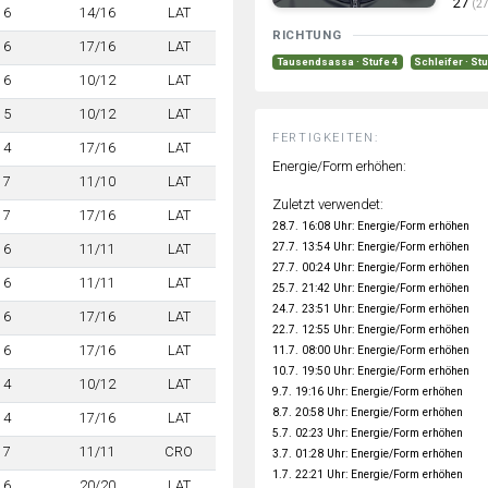
27
(27
6
14/16
LAT
RICHTUNG
6
17/16
LAT
Tausendsassa · Stufe 4
Schleifer · St
6
10/12
LAT
5
10/12
LAT
FERTIGKEITEN:
4
17/16
LAT
Energie/Form erhöhen:
7
11/10
LAT
Zuletzt verwendet:
7
17/16
LAT
28.7. 16:08 Uhr: Energie/Form erhöhen
27.7. 13:54 Uhr: Energie/Form erhöhen
6
11/11
LAT
27.7. 00:24 Uhr: Energie/Form erhöhen
6
11/11
LAT
25.7. 21:42 Uhr: Energie/Form erhöhen
24.7. 23:51 Uhr: Energie/Form erhöhen
6
17/16
LAT
22.7. 12:55 Uhr: Energie/Form erhöhen
6
17/16
LAT
11.7. 08:00 Uhr: Energie/Form erhöhen
10.7. 19:50 Uhr: Energie/Form erhöhen
4
10/12
LAT
9.7. 19:16 Uhr: Energie/Form erhöhen
8.7. 20:58 Uhr: Energie/Form erhöhen
4
17/16
LAT
5.7. 02:23 Uhr: Energie/Form erhöhen
7
11/11
CRO
3.7. 01:28 Uhr: Energie/Form erhöhen
1.7. 22:21 Uhr: Energie/Form erhöhen
6
20/20
LAT