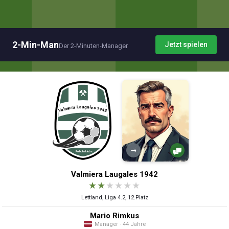
2-Min-Man
Jetzt spielen
Der 2-Minuten-Manager
→
Valmiera Laugales 1942
★
★
★
★
★
★
Lettland, Liga 4.2, 12.Platz
Mario Rimkus
Manager · 44 Jahre