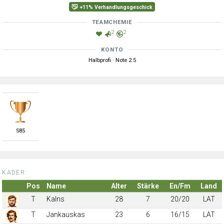
+11% Verhandlungsgeschick
TEAMCHEMIE
2
2
KONTO
Halbprofi · Note 2.5
S
85
KADER:
Pos
Name
Alter
Stärke
En/Fm
Land
T
Kalns
28
7
20/20
LAT
T
Jankauskas
23
6
16/15
LAT