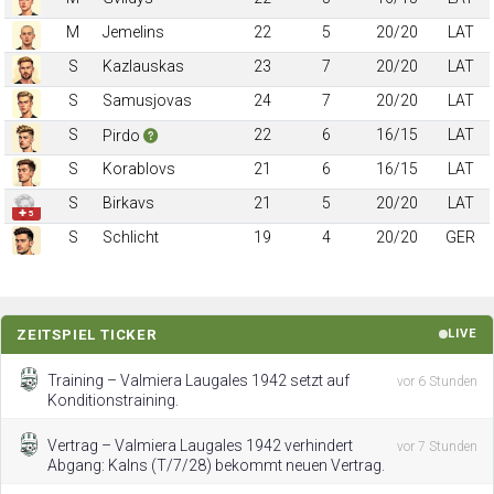
M
Jemelins
22
5
20/20
LAT
S
Kazlauskas
23
7
20/20
LAT
S
Samusjovas
24
7
20/20
LAT
S
22
6
16/15
LAT
Pirdo
S
Korablovs
21
6
16/15
LAT
S
Birkavs
21
5
20/20
LAT
✚ 5
S
Schlicht
19
4
20/20
GER
ZEITSPIEL TICKER
LIVE
Training – Valmiera Laugales 1942 setzt auf
vor 6 Stunden
Konditionstraining.
Vertrag – Valmiera Laugales 1942 verhindert
vor 7 Stunden
Abgang: Kalns (T/7/28) bekommt neuen Vertrag.