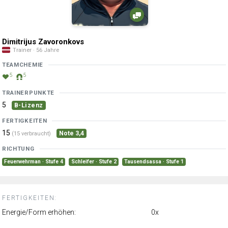
Dimitrijus Zavoronkovs
Trainer · 56 Jahre
TEAMCHEMIE
5
5
TRAINERPUNKTE
5
B-Lizenz
FERTIGKEITEN
15
Note 3,4
(15 verbraucht)
RICHTUNG
Feuerwehrman · Stufe 4
Schleifer · Stufe 2
Tausendsassa · Stufe 1
FERTIGKEITEN:
Energie/Form erhöhen:
0x