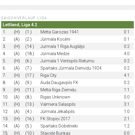
SAISONVERLAUF LIGA:
Lettland, Liga 4.2
1.
(H)
(1.)
Metta Garozas 1941
0:1
2.
(A)
(2.)
Jūrmala Kocēni
0:1
3.
(H)
(14.)
Jurmala 1 Riga Augšējs
0:2
4.
(A)
(18.)
Jūrmala Medze
4:0
5.
(H)
(6.)
Jurmala 1 Ventspils Rietumu
0:2
6.
(A)
(7.)
Spartaks Jūrmala Dienvidu 1924
0:2
7.
(H)
(17.)
Riga City
4:1
8.
(A)
(9.)
Auda Daugavpils FK
0:2
9.
(H)
(11.)
Metta Riga Ziemeļu
1:1
10.
(A)
(8.)
Rigas Unknown
0:0
11.
(H)
(13.)
Valmiera Salaspils
3:1
12.
(A)
(4.)
Jūrmala Jēkabpils
1:0
13.
(H)
(16.)
FK Stopiņi 2017
2:1
14.
(A)
(5.)
Spartaks Dobelnieki
1:2
15.
(H)
(10.)
Staicele Bunkas
0:0