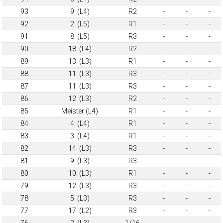
93
9. (L4)
R2
-
-
-
92
2. (L5)
R1
-
-
-
91
8. (L5)
R3
-
-
-
90
18. (L4)
R2
-
-
-
89
13. (L3)
R1
-
-
-
88
11. (L3)
R3
-
-
-
87
11. (L3)
R3
-
-
-
86
12. (L3)
R2
-
-
-
85
Meister (L4)
R1
-
-
-
84
4. (L4)
R1
-
-
-
83
3. (L4)
R1
-
-
-
82
14. (L3)
R3
-
-
-
81
9. (L3)
R3
-
-
-
80
10. (L3)
R1
-
-
-
79
12. (L3)
R3
-
-
-
78
5. (L3)
R3
-
-
-
77
17. (L2)
R3
-
-
-
76
2. (L3)
1/16
-
-
-