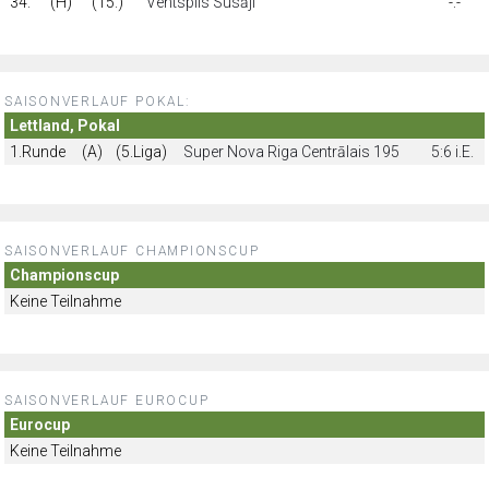
34.
(H)
(15.)
Ventspils Susāji
-:-
SAISONVERLAUF POKAL:
Lettland, Pokal
1.Runde
(A)
(5.Liga)
Super Nova Riga Centrālais 195
5:6 i.E.
SAISONVERLAUF CHAMPIONSCUP
Championscup
Keine Teilnahme
SAISONVERLAUF EUROCUP
Eurocup
Keine Teilnahme