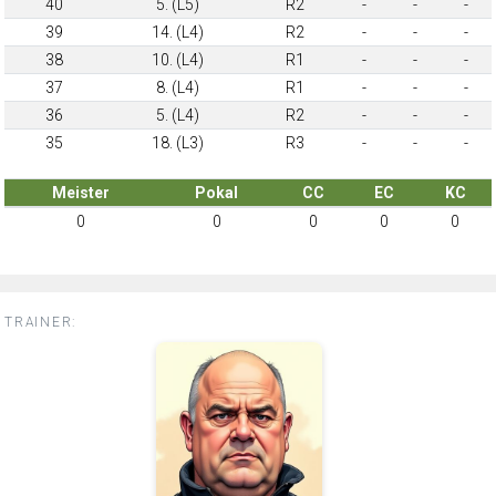
40
5. (L5)
R2
-
-
-
39
14. (L4)
R2
-
-
-
38
10. (L4)
R1
-
-
-
37
8. (L4)
R1
-
-
-
36
5. (L4)
R2
-
-
-
35
18. (L3)
R3
-
-
-
Meister
Pokal
CC
EC
KC
0
0
0
0
0
TRAINER: