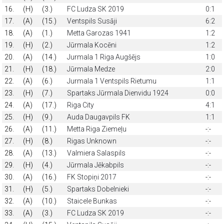
16.
(H)
(3.)
FC Ludza SK 2019
0:1
17.
(A)
(15.)
Ventspils Susāji
6:2
18.
(A)
(1.)
Metta Garozas 1941
1:2
19.
(H)
(2.)
Jūrmala Kocēni
1:2
20.
(A)
(14.)
Jurmala 1 Riga Augšējs
1:0
21.
(H)
(18.)
Jūrmala Medze
2:0
22.
(A)
(6.)
Jurmala 1 Ventspils Rietumu
1:1
23.
(H)
(7.)
Spartaks Jūrmala Dienvidu 1924
0:0
24.
(A)
(17.)
Riga City
4:1
25.
(H)
(9.)
Auda Daugavpils FK
1:1
26.
(A)
(11.)
Metta Riga Ziemeļu
-:-
27.
(H)
(8.)
Rigas Unknown
-:-
28.
(A)
(13.)
Valmiera Salaspils
-:-
29.
(H)
(4.)
Jūrmala Jēkabpils
-:-
30.
(A)
(16.)
FK Stopiņi 2017
-:-
31.
(H)
(5.)
Spartaks Dobelnieki
-:-
32.
(A)
(10.)
Staicele Bunkas
-:-
33.
(A)
(3.)
FC Ludza SK 2019
-:-