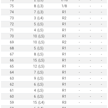
75
8. (L3)
1/8
-
-
-
74
7. (L3)
R1
-
-
-
73
3. (L4)
R2
-
-
-
72
5. (L5)
R1
-
-
-
71
4. (L5)
R1
-
-
-
70
10. (L5)
R1
-
-
-
69
10. (L5)
R2
-
-
-
68
5. (L5)
R1
-
-
-
67
8. (L5)
R1
-
-
-
66
15. (L5)
R1
-
-
-
65
12. (L5)
R1
-
-
-
64
7. (L5)
R1
-
-
-
63
9. (L5)
R1
-
-
-
62
6. (L5)
R1
-
-
-
61
4. (L5)
R1
-
-
-
60
6. (L5)
R1
-
-
-
59
15. (L4)
R3
-
-
-