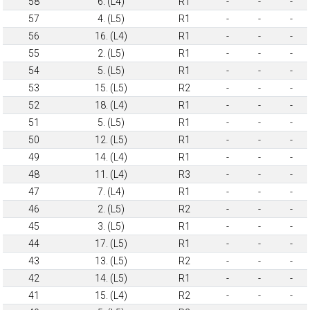
58
6. (L4)
R1
-
-
-
57
4. (L5)
R1
-
-
-
56
16. (L4)
R1
-
-
-
55
2. (L5)
R1
-
-
-
54
5. (L5)
R1
-
-
-
53
15. (L5)
R2
-
-
-
52
18. (L4)
R1
-
-
-
51
5. (L5)
R1
-
-
-
50
12. (L5)
R1
-
-
-
49
14. (L4)
R1
-
-
-
48
11. (L4)
R3
-
-
-
47
7. (L4)
R1
-
-
-
46
2. (L5)
R2
-
-
-
45
3. (L5)
R1
-
-
-
44
17. (L5)
R1
-
-
-
43
13. (L5)
R2
-
-
-
42
14. (L5)
R1
-
-
-
41
15. (L4)
R2
-
-
-