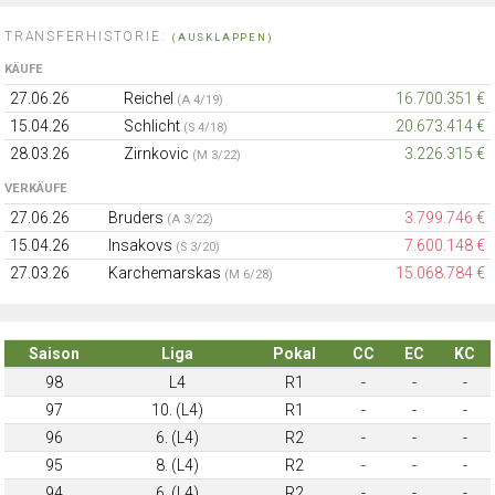
TRANSFERHISTORIE:
(AUSKLAPPEN)
KÄUFE
27.06.26
Reichel
16.700.351 €
(A 4/19)
15.04.26
Schlicht
20.673.414 €
(S 4/18)
28.03.26
Zirnkovic
3.226.315 €
(M 3/22)
VERKÄUFE
27.06.26
Bruders
3.799.746 €
(A 3/22)
15.04.26
Insakovs
7.600.148 €
(S 3/20)
27.03.26
Karchemarskas
15.068.784 €
(M 6/28)
Saison
Liga
Pokal
CC
EC
KC
98
L4
R1
-
-
-
97
10. (L4)
R1
-
-
-
96
6. (L4)
R2
-
-
-
95
8. (L4)
R2
-
-
-
94
6. (L4)
R2
-
-
-