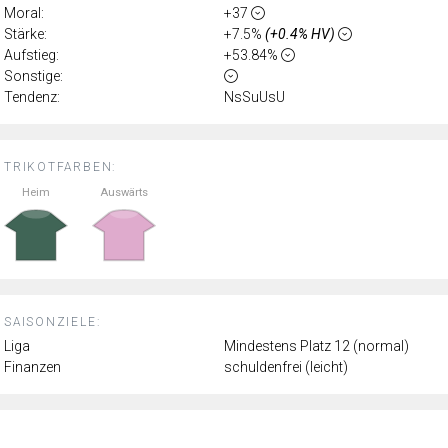
Moral:
+37
Stärke:
+7.5%
(+0.4% HV)
Aufstieg:
+53.84%
Sonstige:
Tendenz:
NsSuUsU
TRIKOTFARBEN:
Heim
Auswärts
SAISONZIELE:
Liga
Mindestens Platz 12 (normal)
Finanzen
schuldenfrei (leicht)