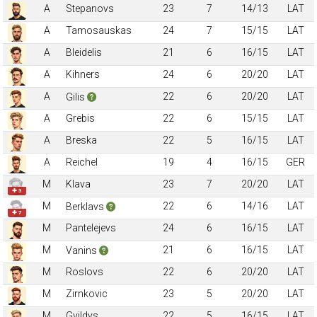
A
Stepanovs
23
7
14/13
LAT
A
Tamosauskas
24
7
15/15
LAT
A
Bleidelis
21
6
16/15
LAT
A
Kihners
24
6
20/20
LAT
A
22
6
20/20
LAT
Gilis
A
Grebis
22
6
15/15
LAT
A
Breska
22
5
16/15
LAT
A
Reichel
19
4
16/15
GER
M
Klava
23
7
20/20
LAT
✚ 3
M
22
6
14/16
LAT
Berklavs
✚ 7
M
Pantelejevs
24
6
16/15
LAT
M
21
6
16/15
LAT
Vanins
M
Roslovs
22
6
20/20
LAT
M
Zirnkovic
23
5
20/20
LAT
M
Gvildys
22
5
16/15
LAT