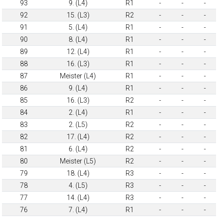
93
9. (L4)
R1
-
-
-
92
15. (L3)
R2
-
-
-
91
5. (L4)
R1
-
-
-
90
8. (L4)
R1
-
-
-
89
12. (L4)
R1
-
-
-
88
16. (L3)
R1
-
-
-
87
Meister (L4)
R1
-
-
-
86
9. (L4)
R1
-
-
-
85
16. (L3)
R2
-
-
-
84
2. (L4)
R1
-
-
-
83
2. (L5)
R2
-
-
-
82
17. (L4)
R2
-
-
-
81
6. (L4)
R2
-
-
-
80
Meister (L5)
R2
-
-
-
79
18. (L4)
R3
-
-
-
78
4. (L5)
R3
-
-
-
77
14. (L4)
R3
-
-
-
76
7. (L4)
R1
-
-
-