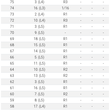
75
3. (L4)
R3
-
-
-
74
16. (L3)
1/16
-
-
-
73
2. (L4)
R1
-
-
-
72
10. (L4)
R3
-
-
-
71
3. (L5)
R1
-
-
-
70
9. (L5)
-
-
-
-
69
18. (L5)
R1
-
-
-
68
15. (L5)
R1
-
-
-
67
14. (L5)
R1
-
-
-
66
5. (L5)
R1
-
-
-
65
11. (L5)
R1
-
-
-
64
10. (L5)
R2
-
-
-
63
13. (L5)
R2
-
-
-
62
3. (L5)
R1
-
-
-
61
16. (L5)
R1
-
-
-
60
7. (L5)
R2
-
-
-
59
8. (L5)
R1
-
-
-
58
17. (L4)
R1
-
-
-