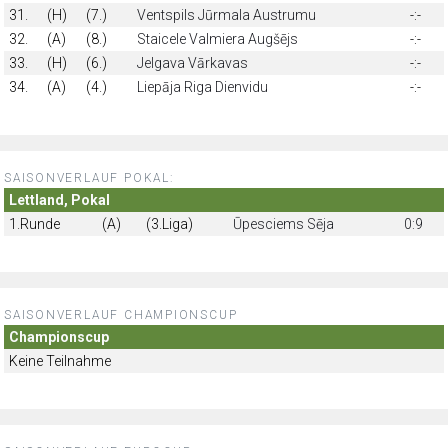
31.
(H)
(7.)
Ventspils Jūrmala Austrumu
-:-
32.
(A)
(8.)
Staicele Valmiera Augšējs
-:-
33.
(H)
(6.)
Jelgava Vārkavas
-:-
34.
(A)
(4.)
Liepāja Riga Dienvidu
-:-
SAISONVERLAUF POKAL:
Lettland, Pokal
1.Runde
(A)
(3.Liga)
Ūpesciems Sēja
0:9
SAISONVERLAUF CHAMPIONSCUP
Championscup
Keine Teilnahme