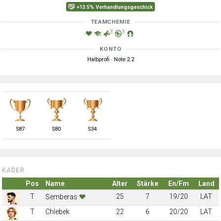
+13.5% Verhandlungsgeschick
TEAMCHEMIE
3
3
KONTO
Halbprofi · Note 2.2
S
87
S
80
S
34
KADER:
Pos
Name
Alter
Stärke
En/Fm
Land
T
25
7
19/20
LAT
Semberas
T
Chlebek
22
6
20/20
LAT