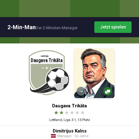
2-Min-Man
Jetzt spielen
Der 2-Minuten-Manager
→
Daugava Trikāta
★
★
★
★
★
★
Lettland, Liga 3.1, 13.Platz
Dimitrijus Kalns
Manager · 52 Jahre