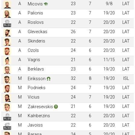
A
23
7
9/8
LAT
Micovis
A
Palionis
23
7
19/20
LAT
A
Roslovs
22
7
20/20
LAT
TL (1)
A
Gleveckas
26
7
20/20
LAT
A
Skinderis
22
6
20/20
LAT
A
Ozols
24
6
20/20
LAT
A
Vagris
21
6
11/15
LAT
A
Berklavs
23
6
19/20
LAT
M
32
8
19/20
ISL
Eiriksson
M
Podnieks
24
7
19/20
LAT
M
Vicius
24
7
19/20
LAT
M
21
6
19/20
LAT
Zakresevskis
M
Kalnberzins
22
6
20/20
LAT
TL (1)
M
Javoiss
22
6
20/20
LAT
TL (1)
M
Barasa
24
5
20/20
LAT