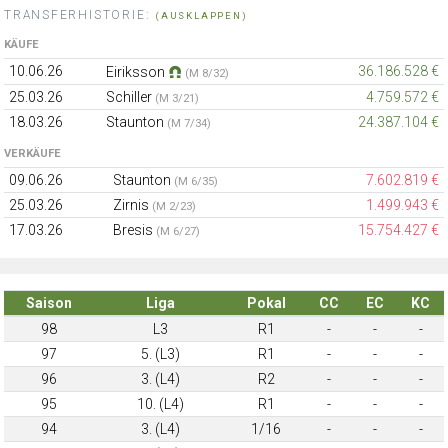
TRANSFERHISTORIE:
(AUSKLAPPEN)
KÄUFE
10.06.26
36.186.528 €
Eiriksson
(M 8/32)
25.03.26
Schiller
4.759.572 €
(M 3/21)
18.03.26
Staunton
24.387.104 €
(M 7/34)
VERKÄUFE
09.06.26
Staunton
7.602.819 €
(M 6/35)
25.03.26
Zirnis
1.499.943 €
(M 2/23)
17.03.26
Bresis
15.754.427 €
(M 6/27)
Saison
Liga
Pokal
CC
EC
KC
98
L3
R1
-
-
-
97
5. (L3)
R1
-
-
-
96
3. (L4)
R2
-
-
-
95
10. (L4)
R1
-
-
-
94
3. (L4)
1/16
-
-
-