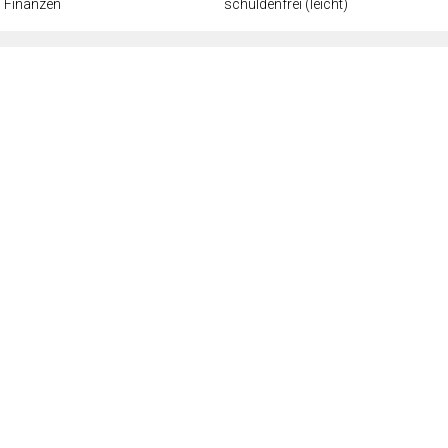
Finanzen
schuldenfrei (leicht)