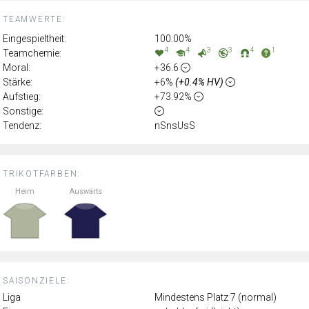
TEAMWERTE:
Eingespieltheit:
100.00%
4
4
3
3
4
1
Teamchemie:
Moral:
+36.6
Stärke:
+6%
(+0.4% HV)
Aufstieg:
+73.92%
Sonstige:
Tendenz:
nSnsUsS
TRIKOTFARBEN:
Heim
Auswärts
SAISONZIELE:
Liga
Mindestens Platz 7 (normal)