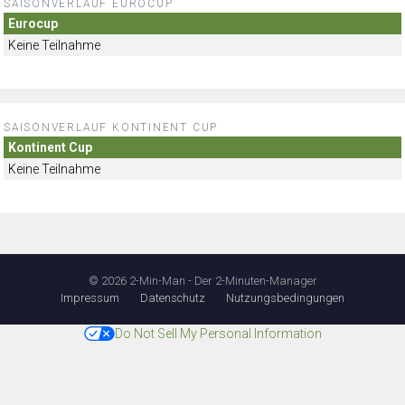
SAISONVERLAUF EUROCUP
Eurocup
Keine Teilnahme
SAISONVERLAUF KONTINENT CUP
Kontinent Cup
Keine Teilnahme
© 2026 2-Min-Man - Der 2-Minuten-Manager
Impressum
Datenschutz
Nutzungsbedingungen
Do Not Sell My Personal Information