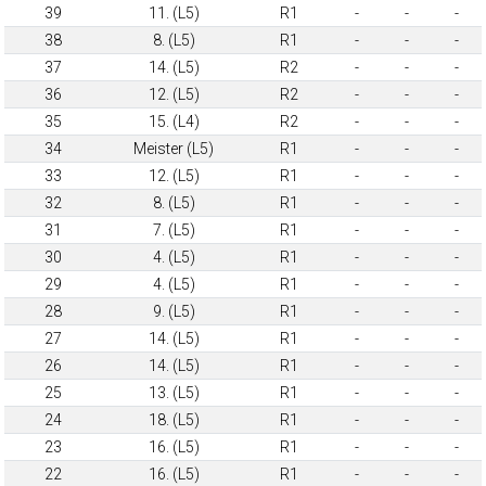
39
11. (L5)
R1
-
-
-
38
8. (L5)
R1
-
-
-
37
14. (L5)
R2
-
-
-
36
12. (L5)
R2
-
-
-
35
15. (L4)
R2
-
-
-
34
Meister (L5)
R1
-
-
-
33
12. (L5)
R1
-
-
-
32
8. (L5)
R1
-
-
-
31
7. (L5)
R1
-
-
-
30
4. (L5)
R1
-
-
-
29
4. (L5)
R1
-
-
-
28
9. (L5)
R1
-
-
-
27
14. (L5)
R1
-
-
-
26
14. (L5)
R1
-
-
-
25
13. (L5)
R1
-
-
-
24
18. (L5)
R1
-
-
-
23
16. (L5)
R1
-
-
-
22
16. (L5)
R1
-
-
-