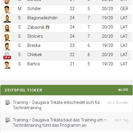
M
Schiller
22
5
20/20
GER
S
Blagonadezhdin
24
7
19/20
LAT
S
24
7
20/20
LAT
Zabavnik
S
Stolcers
24
7
20/20
LAT
S
Breska
23
6
19/20
LAT
S
Chlebek
22
6
20/20
LAT
✚ 6
S
Bartos
21
5
19/20
LAT
ZEITSPIEL TICKER
LIVE
Training – Daugava Trikāta entscheidet sich für
vor 4 Stunden
Techniktraining.
Training – Daugava Trikāta baut das Training um –
vor 1 Tag
Techniktraining führt das Programm an.