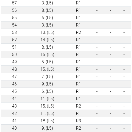
57
3. (L5)
R1
-
-
-
56
8. (L5)
R1
-
-
-
55
6. (L5)
R1
-
-
-
54
3. (L5)
R1
-
-
-
53
13. (L5)
R2
-
-
-
52
14. (L5)
R1
-
-
-
51
8. (L5)
R1
-
-
-
50
15. (L5)
R1
-
-
-
49
5. (L5)
R1
-
-
-
48
15. (L5)
R1
-
-
-
47
7. (L5)
R1
-
-
-
46
9. (L5)
R1
-
-
-
45
6. (L5)
R1
-
-
-
44
11. (L5)
R1
-
-
-
43
15. (L5)
R2
-
-
-
42
11. (L5)
R1
-
-
-
41
18. (L5)
R3
-
-
-
40
9. (L5)
R2
-
-
-