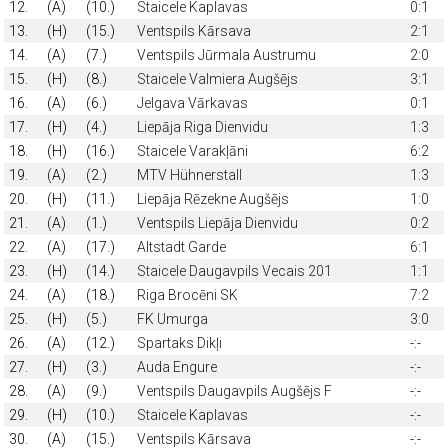
12.
(A)
(10.)
Staicele Kaplavas
0:1
13.
(H)
(15.)
Ventspils Kārsava
2:1
14.
(A)
(7.)
Ventspils Jūrmala Austrumu
2:0
15.
(H)
(8.)
Staicele Valmiera Augšējs
3:1
16.
(A)
(6.)
Jelgava Vārkavas
0:1
17.
(H)
(4.)
Liepāja Riga Dienvidu
1:3
18.
(H)
(16.)
Staicele Varakļāni
6:2
19.
(A)
(2.)
MTV Hühnerstall
1:3
20.
(H)
(11.)
Liepāja Rēzekne Augšējs
1:0
21.
(A)
(1.)
Ventspils Liepāja Dienvidu
0:2
22.
(A)
(17.)
AItstadt Garde
6:1
23.
(H)
(14.)
Staicele Daugavpils Vecais 201
1:1
24.
(A)
(18.)
Riga Brocēni SK
7:2
25.
(H)
(5.)
FK Umurga
3:0
26.
(A)
(12.)
Spartaks Dikļi
-:-
27.
(H)
(3.)
Auda Engure
-:-
28.
(A)
(9.)
Ventspils Daugavpils Augšējs F
-:-
29.
(H)
(10.)
Staicele Kaplavas
-:-
30.
(A)
(15.)
Ventspils Kārsava
-:-