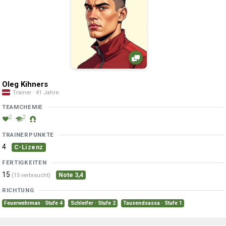
Oleg Kihners
Trainer · 41 Jahre
TEAMCHEMIE
2
2
TRAINERPUNKTE
4
C-Lizenz
FERTIGKEITEN
15
Note 3,4
(15 verbraucht)
RICHTUNG
Feuerwehrman · Stufe 4
Schleifer · Stufe 2
Tausendsassa · Stufe 1