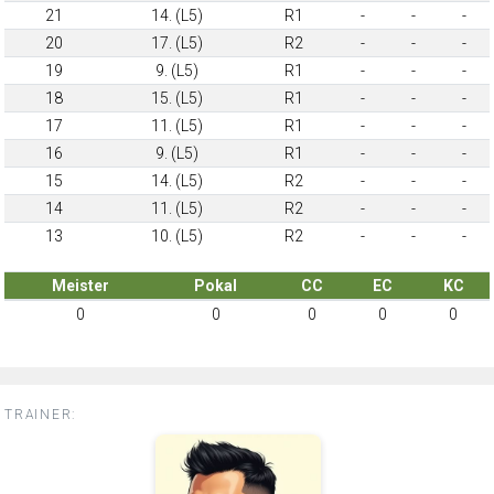
21
14. (L5)
R1
-
-
-
20
17. (L5)
R2
-
-
-
19
9. (L5)
R1
-
-
-
18
15. (L5)
R1
-
-
-
17
11. (L5)
R1
-
-
-
16
9. (L5)
R1
-
-
-
15
14. (L5)
R2
-
-
-
14
11. (L5)
R2
-
-
-
13
10. (L5)
R2
-
-
-
Meister
Pokal
CC
EC
KC
0
0
0
0
0
TRAINER: