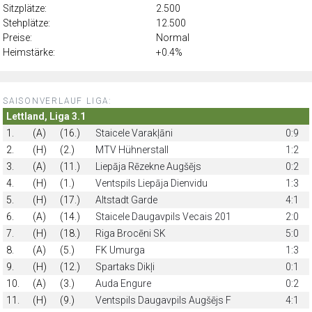
Sitzplätze:
2.500
Stehplätze:
12.500
Preise:
Normal
Heimstärke:
+0.4%
SAISONVERLAUF LIGA:
Lettland, Liga 3.1
1.
(A)
(16.)
Staicele Varakļāni
0:9
2.
(H)
(2.)
MTV Hühnerstall
1:2
3.
(A)
(11.)
Liepāja Rēzekne Augšējs
0:2
4.
(H)
(1.)
Ventspils Liepāja Dienvidu
1:3
5.
(H)
(17.)
AItstadt Garde
4:1
6.
(A)
(14.)
Staicele Daugavpils Vecais 201
2:0
7.
(H)
(18.)
Riga Brocēni SK
5:0
8.
(A)
(5.)
FK Umurga
1:3
9.
(H)
(12.)
Spartaks Dikļi
0:1
10.
(A)
(3.)
Auda Engure
0:2
11.
(H)
(9.)
Ventspils Daugavpils Augšējs F
4:1