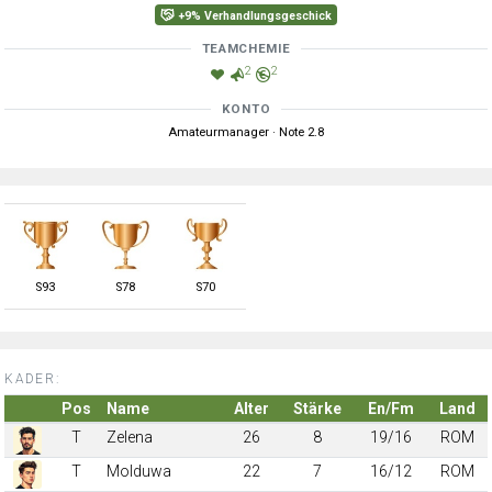
+9% Verhandlungsgeschick
TEAMCHEMIE
2
2
KONTO
Amateurmanager · Note 2.8
S
93
S
78
S
70
KADER:
Pos
Name
Alter
Stärke
En/Fm
Land
T
Zelena
26
8
19/16
ROM
T
Molduwa
22
7
16/12
ROM