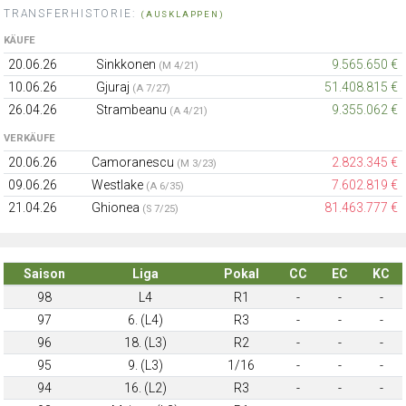
TRANSFERHISTORIE:
(AUSKLAPPEN)
KÄUFE
20.06.26
Sinkkonen
9.565.650 €
(M 4/21)
10.06.26
Gjuraj
51.408.815 €
(A 7/27)
26.04.26
Strambeanu
9.355.062 €
(A 4/21)
VERKÄUFE
20.06.26
Camoranescu
2.823.345 €
(M 3/23)
09.06.26
Westlake
7.602.819 €
(A 6/35)
21.04.26
Ghionea
81.463.777 €
(S 7/25)
Saison
Liga
Pokal
CC
EC
KC
98
L4
R1
-
-
-
97
6. (L4)
R3
-
-
-
96
18. (L3)
R2
-
-
-
95
9. (L3)
1/16
-
-
-
94
16. (L2)
R3
-
-
-