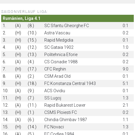
SAISONVERLAUF LIGA:
Rumänien, Liga 4.1
1.
(A)
(8.)
SC Sfantu Gheorghe FC
0:1
2.
(H)
(10.)
Astra Vascau
0:2
3.
(H)
(15.)
Rapid Medgidia
0:1
4.
(A)
(12.)
SC Gataia 1902
1:0
5.
(H)
(13.)
Politehnica Eforie
0:2
6.
(A)
(4.)
CS Cisnadie 1988
0:2
7.
(H)
(17.)
CFC Reghin
9:0
8.
(A)
(2.)
CSM Arad Old
0:1
9.
(H)
(18.)
FC Konstanza Central 1943
5:1
10.
(A)
(9.)
ACS Ovidiu
0:1
11.
(H)
(7.)
SS Lugoj
1:3
12.
(A)
(11.)
Rapid Bukarest Lower
2:1
13.
(H)
(1.)
CSMS Ploiesti FC
0:2
14.
(A)
(6.)
Chindia Ghimbav 1987
1:1
15.
(H)
(14.)
FC Novaci
1:3
16.
(A)
(5.)
FC Codlea 1984
0:1