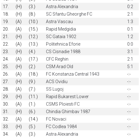
17.
(H)
(3.)
Astra Alexandria
0:2
18.
(H)
(8.)
SC Sfantu Gheorghe FC
2:1
19.
(A)
(10.)
Astra Vascau
1:3
20.
(A)
(15.)
Rapid Medgidia
0:1
21.
(H)
(12.)
SC Gataia 1902
1:2
22.
(A)
(13.)
Politehnica Eforie
0:0
23.
(H)
(4.)
CS Cisnadie 1988
3:1
24.
(A)
(17.)
CFC Reghin
2:1
25.
(H)
(2.)
CSM Arad Old
5:1
26.
(A)
(18.)
FC Konstanza Central 1943
-:-
27.
(H)
(9.)
ACS Ovidiu
-:-
28.
(A)
(7.)
SS Lugoj
-:-
29.
(H)
(11.)
Rapid Bukarest Lower
-:-
30.
(A)
(1.)
CSMS Ploiesti FC
-:-
31.
(H)
(6.)
Chindia Ghimbav 1987
-:-
32.
(A)
(14.)
FC Novaci
-:-
33.
(H)
(5.)
FC Codlea 1984
-:-
34.
(A)
(3.)
Astra Alexandria
-:-