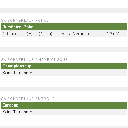
SAISONVERLAUF POKAL:
Rumänien, Pokal
1.Runde
(H)
(4.Liga)
Astra Alexandria
1:2 n.V.
SAISONVERLAUF CHAMPIONSCUP
Championscup
Keine Teilnahme
SAISONVERLAUF EUROCUP
Eurocup
Keine Teilnahme