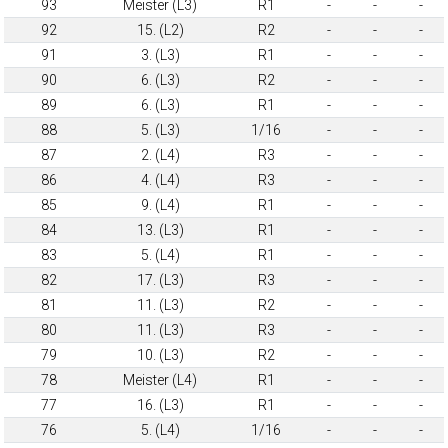
93
Meister (L3)
R1
-
-
-
92
15. (L2)
R2
-
-
-
91
3. (L3)
R1
-
-
-
90
6. (L3)
R2
-
-
-
89
6. (L3)
R1
-
-
-
88
5. (L3)
1/16
-
-
-
87
2. (L4)
R3
-
-
-
86
4. (L4)
R3
-
-
-
85
9. (L4)
R1
-
-
-
84
13. (L3)
R1
-
-
-
83
5. (L4)
R1
-
-
-
82
17. (L3)
R3
-
-
-
81
11. (L3)
R2
-
-
-
80
11. (L3)
R3
-
-
-
79
10. (L3)
R2
-
-
-
78
Meister (L4)
R1
-
-
-
77
16. (L3)
R1
-
-
-
76
5. (L4)
1/16
-
-
-