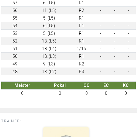
57
6. (L5)
R1
-
-
-
56
11. (L5)
R2
-
-
-
55
5. (L5)
R1
-
-
-
54
6. (L5)
R1
-
-
-
53
5. (L5)
R1
-
-
-
52
18. (L5)
R1
-
-
-
51
18. (L4)
1/16
-
-
-
50
18. (L3)
R1
-
-
-
49
9. (L3)
R2
-
-
-
48
13. (L2)
R3
-
-
-
Meister
Pokal
CC
EC
KC
0
0
0
0
0
TRAINER: