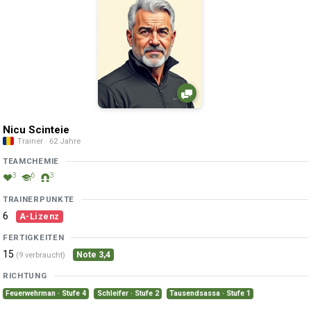
Nicu Scinteie
Trainer · 62 Jahre
TEAMCHEMIE
3
6
3
TRAINERPUNKTE
6
A-Lizenz
FERTIGKEITEN
15
Note 3,4
(9 verbraucht)
RICHTUNG
Feuerwehrman · Stufe 4
Schleifer · Stufe 2
Tausendsassa · Stufe 1