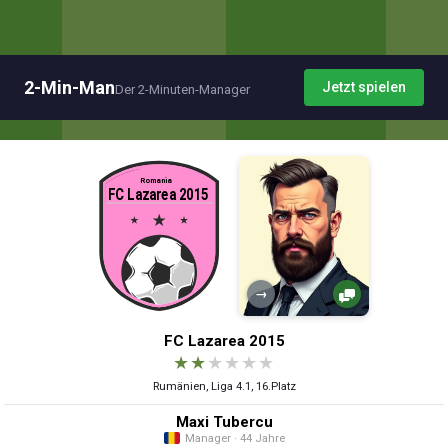
2-Min-Man
Jetzt spielen
Der 2-Minuten-Manager
→
FC Lazarea 2015
★
★
★
★
★
★
Rumänien, Liga 4.1, 16.Platz
Maxi Tubercu
Manager · 44 Jahre