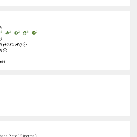
0%
4
2
2
8
2
5%
(+0.3% HV)
4%
nN
ens Platz 12 (normal)