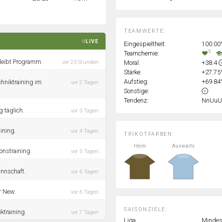
TEAMWERTE:
LIVE
Eingespieltheit:
100.0
5
Teamchemie:
bleibt Programm.
Moral:
+38.4
vor 23 Stunden
Stärke:
+27.7
Aufstieg:
+69.8
hniktraining im
vor 2 Tagen
Sonstige:
Tendenz:
NnUuU
 täglich.
vor 3 Tagen
ining.
vor 4 Tagen
TRIKOTFARBEN:
Heim
Auswärts
onstraining.
vor 5 Tagen
annschaft.
vor 6 Tagen
r New.
vor 6 Tagen
SAISONZIELE:
ktraining.
vor 7 Tagen
Liga
Mindest