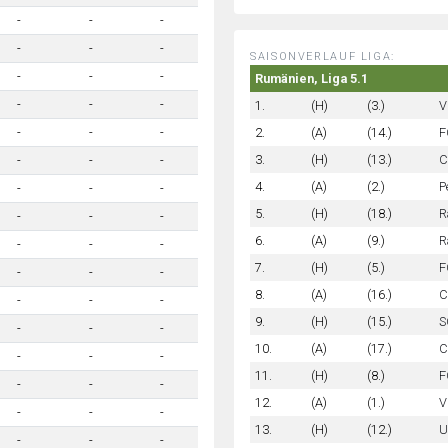
-
-
-
-
-
-
SAISONVERLAUF LIGA:
-
-
-
Rumänien, Liga 5.1
-
-
-
1.
(H)
(3.)
V
2.
(A)
(14.)
F
-
-
-
3.
(H)
(13.)
C
-
-
-
4.
(A)
(2.)
P
-
-
-
5.
(H)
(18.)
R
-
-
-
6.
(A)
(9.)
R
-
-
-
7.
(H)
(5.)
F
-
-
-
8.
(A)
(16.)
C
-
-
-
9.
(H)
(15.)
S
-
-
-
10.
(A)
(17.)
C
-
-
-
11.
(H)
(8.)
F
-
-
-
12.
(A)
(1.)
V
-
-
-
13.
(H)
(12.)
U
-
-
-