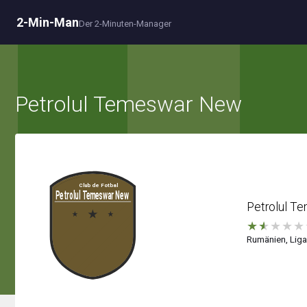
2-Min-Man
Der 2-Minuten-Manager
Petrolul Temeswar New
Petrolul T
★
★
★
★
★
Rumänien, Liga