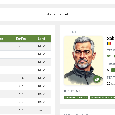
Noch ohne Titel.
TRAINER:
Sab
ke
En/Fm
Land
Tr
7/6
ROM
TEA
9/8
ROM
4
8/9
ROM
TRAI
6/9
ROM
5
B
FERT
5/4
ROM
20
(20
7/5
ROM
RICHTUNG
5/4
ROM
Schleifer · Stufe 4
Tausendsassa · Stu
2/2
ROM
5/4
CZE