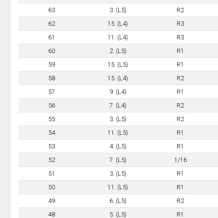
63
3. (L5)
R2
62
15. (L4)
R3
61
11. (L4)
R3
60
2. (L5)
R1
59
15. (L5)
R1
58
15. (L4)
R2
57
9. (L4)
R1
56
7. (L4)
R2
55
3. (L5)
R2
54
11. (L5)
R1
53
4. (L5)
R1
52
7. (L5)
1/16
51
3. (L5)
R1
50
11. (L5)
R1
49
6. (L5)
R2
48
5. (L5)
R1