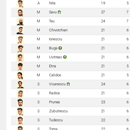
A
Nita
19
5
M
Savu
27
7
M
Teu
24
7
M
Chivorchian
21
6
M
Ionesciu
21
6
M
Buga
21
6
M
Uvitreas
21
6
M
Etna
21
5
M
Calidce
21
5
S
Visanescu
24
6
S
Radice
21
6
S
Prunea
23
6
S
Zubutrescu
21
6
S
Tudescu
22
6
S
Toma
22
6