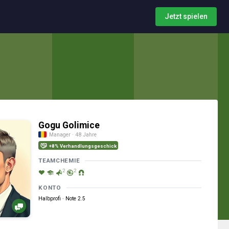
Jetzt spielen
Gogu Golimice
Manager · 48 Jahre
+8% Verhandlungsgeschick
TEAMCHEMIE
2
2
KONTO
Halbprofi · Note 2.5