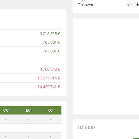
Finanzen
schulde
9.013.375 €
765.001 €
765.001 €
4.700.543 €
12.875.015 €
14.439.741 €
CC
EC
KC
-
-
-
2MINDEX:
-
-
-
-
-
-