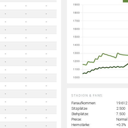
-
-
-
-
-
-
-
-
-
-
-
-
-
-
-
-
-
-
-
-
-
-
-
-
-
-
-
-
-
-
-
-
-
-
-
-
STADION & FANS:
-
-
-
Fanaufkommen:
19.612
Sitzplätze:
2.500
-
-
-
Stehplätze:
7.500
-
-
-
Preise:
Normal
Heimstärke:
+0.3%
-
-
-