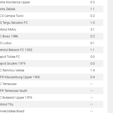
stra Konstanza Upper
0:2
stra Zabala
1:1
CS Campia Turzii
0:2
S Targu Secuiesc FC
1:0
iitorul Motru
3:1
C Bicaz 1986
0:2
S Ludus
0:1
etrolul Balcesti FC 1933
1:1
apid Tulcea FC
0:0
apid Siculeni 1979
0:0
C Ramnicu Valcea
1:4
FR Klausenburg Upper 1900
0:4
C Temeswar
-:-
FR Temeswar South
-:-
C Bukarest Upper 1976
-:-
iitorul Titu
-:-
niversitatea Bixad
-:-