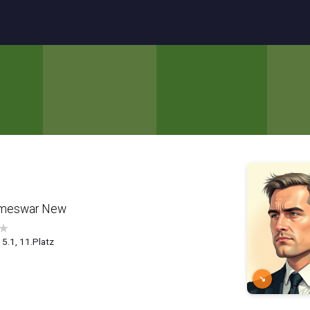
emeswar New
★
 5.1, 11.Platz
↘