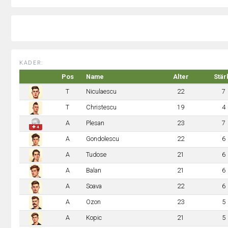
KADER:
Pos
Name
Alter
Stär
T
Niculaescu
22
7
T
Christescu
19
4
A
Plesan
23
7
✚ 4
A
Gondolescu
22
6
A
Tudose
21
6
A
Balan
21
6
A
Soava
22
6
A
Ozon
23
5
A
Kopic
21
5