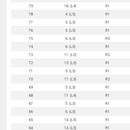
79
18. (L4)
R1
78
4. (L5)
R1
77
5. (L5)
R1
76
5. (L5)
R1
75
6. (L5)
R3
74
6. (L5)
R1
73
11. (L5)
R2
72
13. (L5)
R1
71
9. (L5)
R1
70
17. (L5)
R2
69
5. (L5)
R1
68
17. (L4)
R1
67
5. (L5)
R1
66
6. (L5)
R1
65
14. (L5)
R1
64
14. (L5)
R1