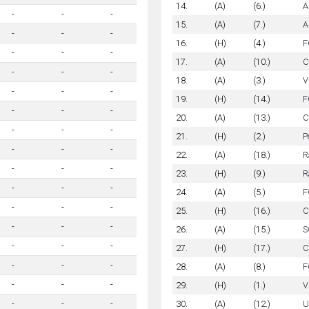
14.
(A)
(6.)
A
-
-
-
15.
(A)
(7.)
A
-
-
-
16.
(H)
(4.)
F
-
-
-
17.
(A)
(10.)
C
-
-
-
18.
(A)
(3.)
V
-
-
-
19.
(H)
(14.)
F
-
-
-
20.
(A)
(13.)
C
-
-
-
21.
(H)
(2.)
P
-
-
-
22.
(A)
(18.)
R
-
-
-
23.
(H)
(9.)
R
-
-
-
24.
(A)
(5.)
F
-
-
-
25.
(H)
(16.)
C
-
-
-
26.
(A)
(15.)
S
-
-
-
27.
(H)
(17.)
C
-
-
-
28.
(A)
(8.)
F
-
-
-
29.
(H)
(1.)
V
30.
(A)
(12.)
U
-
-
-