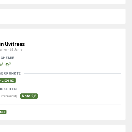
in Uvitreas
ainer · 63 Jahre
MCHEMIE
3
5
NERPUNKTE
-Lizenz
IGKEITEN
Note 2,8
 verbraucht)
fe 3