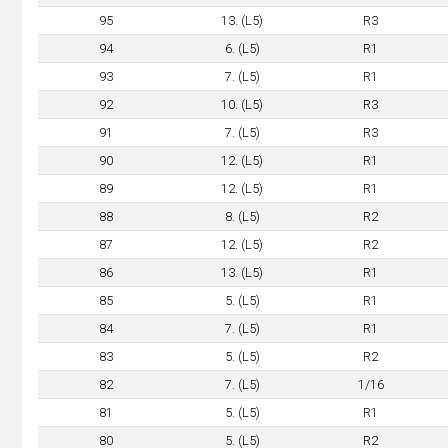
95
13. (L5)
R3
94
6. (L5)
R1
93
7. (L5)
R1
92
10. (L5)
R3
91
7. (L5)
R3
90
12. (L5)
R1
89
12. (L5)
R1
88
8. (L5)
R2
87
12. (L5)
R2
86
13. (L5)
R1
85
5. (L5)
R1
84
7. (L5)
R1
83
5. (L5)
R2
82
7. (L5)
1/16
81
5. (L5)
R1
80
5. (L5)
R2