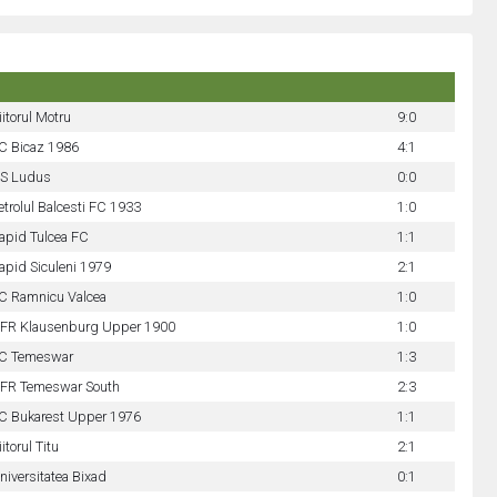
iitorul Motru
9:0
C Bicaz 1986
4:1
S Ludus
0:0
etrolul Balcesti FC 1933
1:0
apid Tulcea FC
1:1
apid Siculeni 1979
2:1
C Ramnicu Valcea
1:0
FR Klausenburg Upper 1900
1:0
C Temeswar
1:3
FR Temeswar South
2:3
C Bukarest Upper 1976
1:1
iitorul Titu
2:1
niversitatea Bixad
0:1