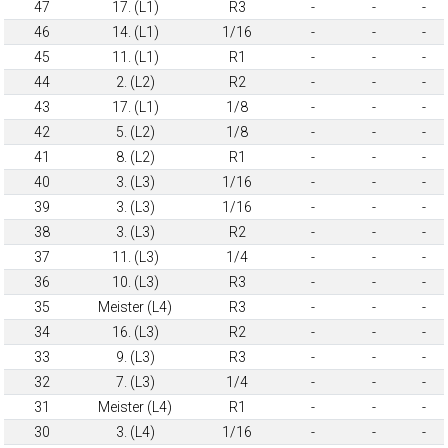
47
17. (L1)
R3
-
-
-
46
14. (L1)
1/16
-
-
-
45
11. (L1)
R1
-
-
-
44
2. (L2)
R2
-
-
-
43
17. (L1)
1/8
-
-
-
42
5. (L2)
1/8
-
-
-
41
8. (L2)
R1
-
-
-
40
3. (L3)
1/16
-
-
-
39
3. (L3)
1/16
-
-
-
38
3. (L3)
R2
-
-
-
37
11. (L3)
1/4
-
-
-
36
10. (L3)
R3
-
-
-
35
Meister (L4)
R3
-
-
-
34
16. (L3)
R2
-
-
-
33
9. (L3)
R3
-
-
-
32
7. (L3)
1/4
-
-
-
31
Meister (L4)
R1
-
-
-
30
3. (L4)
1/16
-
-
-