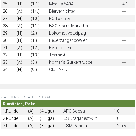
25.
(H)
(17.)
Mediaş 5404
4:1
26.
(A)
(14.)
Biervernichter
-:-
27.
(H)
(10.)
FC Toxicity
-:-
28.
(A)
(11.)
BSC Eisern Marzahn
-:-
29.
(H)
(2.)
Lokomotive Leipzig
-:-
30.
(H)
(1.)
Feuerzangenbowler
-:-
31.
(A)
(12.)
Feuerbullen
-:-
32.
(H)
(13.)
Team69
-:-
33.
(A)
(3.)
homer´s Gurkentruppe
-:-
34.
(H)
(9.)
Club Aktiv
-:-
SAISONVERLAUF POKAL:
Rumänien, Pokal
1.Runde
(A)
(4.Liga)
AFC Bocsa
1:0
2.Runde
(A)
(5.Liga)
CS Draganesti-Olt
1:0
3.Runde
(A)
(3.Liga)
CSM Panciu
1:2 n.V.