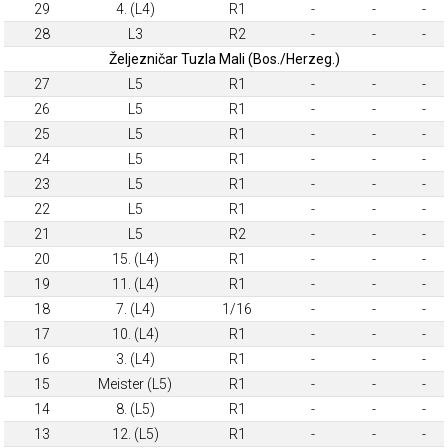
29
4. (L4)
R1
-
-
-
28
L3
R2
-
-
-
Željezničar Tuzla Mali (Bos./Herzeg.)
27
L5
R1
-
-
-
26
L5
R1
-
-
-
25
L5
R1
-
-
-
24
L5
R1
-
-
-
23
L5
R1
-
-
-
22
L5
R1
-
-
-
21
L5
R2
-
-
-
20
15. (L4)
R1
-
-
-
19
11. (L4)
R1
-
-
-
18
7. (L4)
1/16
-
-
-
17
10. (L4)
R1
-
-
-
16
3. (L4)
R1
-
-
-
15
Meister (L5)
R1
-
-
-
14
8. (L5)
R1
-
-
-
13
12. (L5)
R1
-
-
-