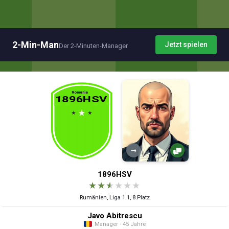
2-Min-Man
Jetzt spielen
Der 2-Minuten-Manager
→
1896HSV
★
★
★
★
★
★
Rumänien, Liga 1.1, 8.Platz
Javo Abitrescu
Manager · 45 Jahre