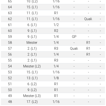
65
10. (L2)
1/16
-
-
-
64
15. (L1)
1/16
-
-
-
63
11. (L1)
R1
-
-
-
62
11. (L1)
1/16
-
Quali.
-
61
6. (L1)
1/2
-
-
-
60
9. (L1)
R2
-
-
-
59
9. (L1)
1/4
GP
-
-
58
Meister
1/4
-
R1
-
57
2. (L1)
R3
Quali.
R1
-
56
2. (L1)
1/4
-
R1
-
55
2. (L1)
R3
-
-
-
54
Meister (L2)
1/4
-
-
-
53
15. (L1)
1/16
-
-
-
52
13. (L1)
1/8
-
-
-
51
6. (L2)
R1
-
-
-
50
9. (L2)
R1
-
-
-
49
Meister (L3)
R1
-
-
-
48
17. (L2)
1/16
-
-
-