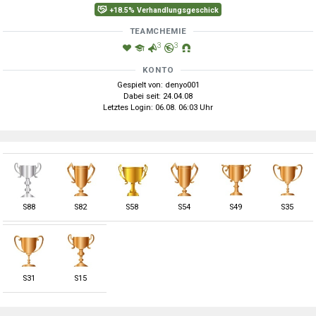
+18.5% Verhandlungsgeschick
TEAMCHEMIE
3
3
KONTO
Gespielt von: denyo001
Dabei seit: 24.04.08
Letztes Login: 06.08. 06:03 Uhr
S
88
S
82
S
58
S
54
S
49
S
35
S
31
S
15