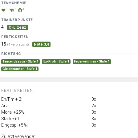
TEAMCHEMIE
3
3
3
TRAINERPUNKTE
4
C-Lizenz
FERTIGKEITEN
15
Note 3,4
(4 verbraucht)
RICHTUNG
Tausendsassa · Stufe 1
Ex-Profi · Stufe 1
Feuerwehrman · Stufe 1
Gleichmacher · Stufe 1
FERTIGKEITEN:
En/Fm + 2:
0x
Arzt:
2x
Moral +25%:
3x
Stärke +1:
3x
Eingesp. +5%:
3x
Zuletzt verwendet: