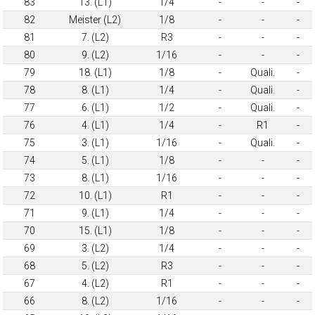
83
13. (L1)
1/4
-
-
-
82
Meister (L2)
1/8
-
-
-
81
7. (L2)
R3
-
-
-
80
9. (L2)
1/16
-
-
-
79
18. (L1)
1/8
-
Quali.
-
78
8. (L1)
1/4
-
Quali.
-
77
6. (L1)
1/2
-
Quali.
-
76
4. (L1)
1/4
-
R1
-
75
3. (L1)
1/16
-
Quali.
-
74
5. (L1)
1/8
-
-
-
73
8. (L1)
1/16
-
-
-
72
10. (L1)
R1
-
-
-
71
9. (L1)
1/4
-
-
-
70
15. (L1)
1/8
-
-
-
69
3. (L2)
1/4
-
-
-
68
5. (L2)
R3
-
-
-
67
4. (L2)
R1
-
-
-
66
8. (L2)
1/16
-
-
-