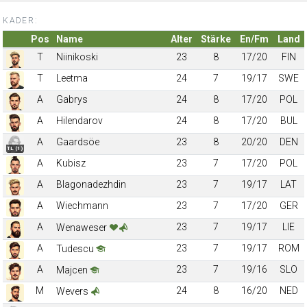
KADER:
Pos
Name
Alter
Stärke
En/Fm
Land
T
Niinikoski
23
8
17/20
FIN
T
Leetma
24
7
19/17
SWE
A
Gabrys
24
8
17/20
POL
A
Hilendarov
24
8
17/20
BUL
A
Gaardsöe
23
8
20/20
DEN
TL (1)
A
Kubisz
23
7
17/20
POL
A
Blagonadezhdin
23
7
19/17
LAT
A
Wiechmann
23
7
17/20
GER
A
23
7
19/17
LIE
Wenaweser
A
23
7
19/17
ROM
Tudescu
A
23
7
19/16
SLO
Majcen
M
24
8
16/20
NED
Wevers