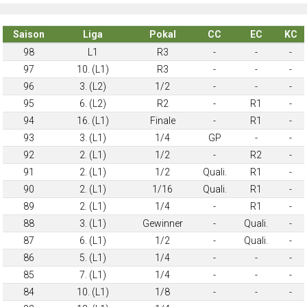
Saison
Liga
Pokal
CC
EC
KC
98
L1
R3
-
-
-
97
10. (L1)
R3
-
-
-
96
3. (L2)
1/2
-
-
-
95
6. (L2)
R2
-
R1
-
94
16. (L1)
Finale
-
R1
-
93
3. (L1)
1/4
GP
-
-
92
2. (L1)
1/2
-
R2
-
91
2. (L1)
1/2
Quali.
R1
-
90
2. (L1)
1/16
Quali.
R1
-
89
2. (L1)
1/4
-
R1
-
88
3. (L1)
Gewinner
-
Quali.
-
87
6. (L1)
1/2
-
Quali.
-
86
5. (L1)
1/4
-
-
-
85
7. (L1)
1/4
-
-
-
84
10. (L1)
1/8
-
-
-