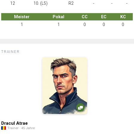
12
10. (L5)
R2
-
-
-
Meister
Pokal
CC
EC
KC
1
1
0
0
0
TRAINER:
Dracul Atrae
Trainer · 45 Jahre