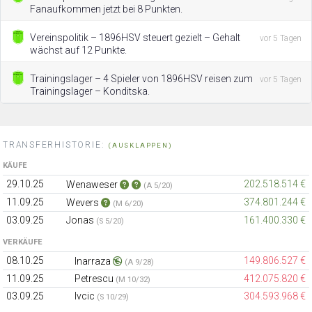
Fanaufkommen jetzt bei 8 Punkten.
Vereinspolitik – 1896HSV steuert gezielt – Gehalt
vor 5 Tagen
wächst auf 12 Punkte.
Trainingslager – 4 Spieler von 1896HSV reisen zum
vor 5 Tagen
Trainingslager – Konditska.
TRANSFERHISTORIE:
(AUSKLAPPEN)
KÄUFE
29.10.25
202.518.514 €
Wenaweser
(A 5/20)
11.09.25
374.801.244 €
Wevers
(M 6/20)
03.09.25
Jonas
161.400.330 €
(S 5/20)
VERKÄUFE
08.10.25
149.806.527 €
Inarraza
(A 9/28)
11.09.25
Petrescu
412.075.820 €
(M 10/32)
03.09.25
Ivcic
304.593.968 €
(S 10/29)