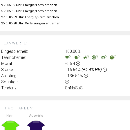
9.7. 05:09 Uhr: Energie/Form erhöhen
5.7. 05:55 Uhr: Energie/Form erhöhen
27.6. 05:59 Uhr: Energie/Form erhöhen
25.6. 05:28 Uhr: Verletzungen entfernen
TEAMWERTE:
Eingespieltheit:
100.00%
6
6
5
5
6
7
Teamchemie:
Moral:
+56.4
Stärke:
+16.64%
(+4.4% HV)
Aufstieg:
+136.51%
Sonstige:
Tendenz:
SnNsSuS
TRIKOTFARBEN:
Heim
Auswärts