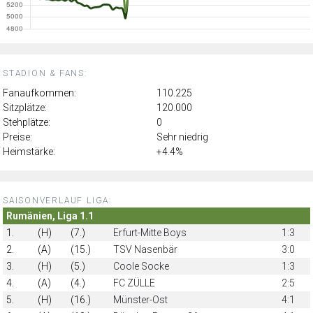
STADION & FANS:
Fanaufkommen:
110.225
Sitzplätze:
120.000
Stehplätze:
0
Preise:
Sehr niedrig
Heimstärke:
+4.4%
SAISONVERLAUF LIGA:
Rumänien, Liga 1.1
1.
(H)
(7.)
Erfurt-Mitte Boys
1:3
2.
(A)
(15.)
TSV Nasenbär
3:0
3.
(H)
(5.)
Coole Socke
1:3
4.
(A)
(4.)
FC ZÜLLE
2:5
5.
(H)
(16.)
Münster-Ost
4:1