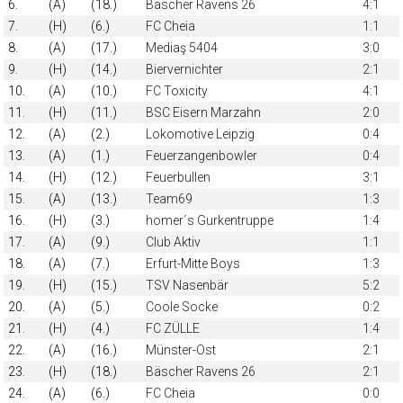
6.
(A)
(18.)
Bäscher Ravens 26
4:1
7.
(H)
(6.)
FC Cheia
1:1
8.
(A)
(17.)
Mediaş 5404
3:0
9.
(H)
(14.)
Biervernichter
2:1
10.
(A)
(10.)
FC Toxicity
4:1
11.
(H)
(11.)
BSC Eisern Marzahn
2:0
12.
(A)
(2.)
Lokomotive Leipzig
0:4
13.
(A)
(1.)
Feuerzangenbowler
0:4
14.
(H)
(12.)
Feuerbullen
3:1
15.
(A)
(13.)
Team69
1:3
16.
(H)
(3.)
homer´s Gurkentruppe
1:4
17.
(A)
(9.)
Club Aktiv
1:1
18.
(A)
(7.)
Erfurt-Mitte Boys
1:3
19.
(H)
(15.)
TSV Nasenbär
5:2
20.
(A)
(5.)
Coole Socke
0:2
21.
(H)
(4.)
FC ZÜLLE
1:4
22.
(A)
(16.)
Münster-Ost
2:1
23.
(H)
(18.)
Bäscher Ravens 26
2:1
24.
(A)
(6.)
FC Cheia
0:0