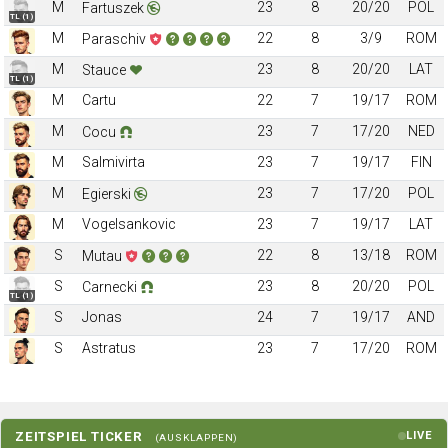
M
23
8
20/20
POL
Fartuszek
TL (1)
M
22
8
3/9
ROM
Paraschiv
M
23
8
20/20
LAT
Stauce
TL (1)
M
Cartu
22
7
19/17
ROM
M
23
7
17/20
NED
Cocu
M
Salmivirta
23
7
19/17
FIN
M
23
7
17/20
POL
Egierski
M
Vogelsankovic
23
7
19/17
LAT
S
22
8
13/18
ROM
Mutau
S
23
8
20/20
POL
Carnecki
TL (1)
S
Jonas
24
7
19/17
AND
S
Astratus
23
7
17/20
ROM
ZEITSPIEL TICKER
LIVE
(AUSKLAPPEN)