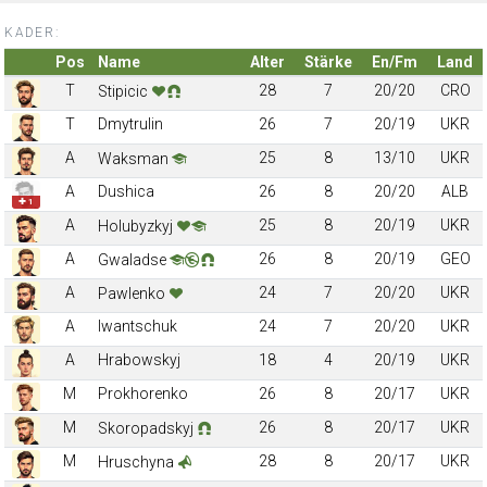
KADER:
Pos
Name
Alter
Stärke
En/Fm
Land
T
28
7
20/20
CRO
Stipicic
T
Dmytrulin
26
7
20/19
UKR
A
25
8
13/10
UKR
Waksman
A
Dushica
26
8
20/20
ALB
✚ 1
A
25
8
20/19
UKR
Holubyzkyj
A
26
8
20/19
GEO
Gwaladse
A
24
7
20/20
UKR
Pawlenko
A
Iwantschuk
24
7
20/20
UKR
A
Hrabowskyj
18
4
20/19
UKR
M
Prokhorenko
26
8
20/17
UKR
M
26
8
20/17
UKR
Skoropadskyj
M
28
8
20/17
UKR
Hruschyna