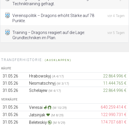
Techniktraining gefragt.
Vereinspolitik – Dragons erhöht Stärke auf 78
vor 4 Tagen
Punkte.
Training – Dragons reagiert auf die Lage:
vor 5 Tagen
Grundtechniken im Plan.
TRANSFERHISTORIE:
(AUSKLAPPEN)
KÄUFE
31.05.26
Hrabowskyj
22.864.996 €
(A 4/17)
31.05.26
Nesmatschnyj
11.444.765 €
(M 3/17)
31.05.26
Schelajew
22.864.996 €
(M 4/17)
VERKÄUFE
31.05.26
640.259.414 €
Veresai
(M 10/29)
31.05.26
122.990.731 €
Jatsinjak
(M 8/29)
31.05.26
174.707.681 €
Beleteskiy
(M 9/29)