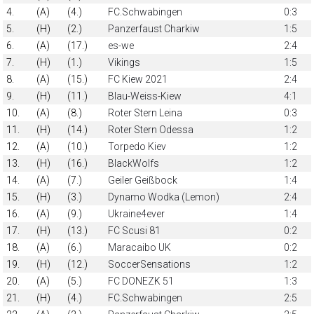
4.
(A)
(4.)
FC.Schwabingen
0:3
5.
(H)
(2.)
Panzerfaust Charkiw
1:5
6.
(A)
(17.)
es-we
2:4
7.
(H)
(1.)
Vikings
1:5
8.
(A)
(15.)
FC Kiew 2021
2:4
9.
(H)
(11.)
Blau-Weiss-Kiew
4:1
10.
(A)
(8.)
Roter Stern Leina
0:3
11.
(H)
(14.)
Roter Stern Odessa
1:2
12.
(A)
(10.)
Torpedo Kiev
1:2
13.
(H)
(16.)
BlackWolfs
1:2
14.
(A)
(7.)
Geiler Geißbock
1:4
15.
(H)
(3.)
Dynamo Wodka (Lemon)
2:4
16.
(A)
(9.)
Ukraine4ever
1:4
17.
(H)
(13.)
FC Scusi 81
0:2
18.
(A)
(6.)
Maracaibo UK
0:2
19.
(H)
(12.)
SoccerSensations
1:2
20.
(A)
(5.)
FC DONEZK 51
1:3
21.
(H)
(4.)
FC.Schwabingen
2:5