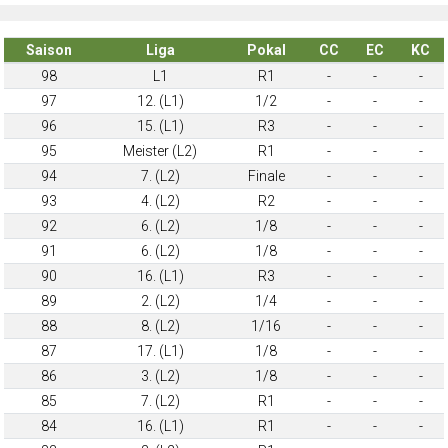
Saison
Liga
Pokal
CC
EC
KC
98
L1
R1
-
-
-
97
12. (L1)
1/2
-
-
-
96
15. (L1)
R3
-
-
-
95
Meister (L2)
R1
-
-
-
94
7. (L2)
Finale
-
-
-
93
4. (L2)
R2
-
-
-
92
6. (L2)
1/8
-
-
-
91
6. (L2)
1/8
-
-
-
90
16. (L1)
R3
-
-
-
89
2. (L2)
1/4
-
-
-
88
8. (L2)
1/16
-
-
-
87
17. (L1)
1/8
-
-
-
86
3. (L2)
1/8
-
-
-
85
7. (L2)
R1
-
-
-
84
16. (L1)
R1
-
-
-