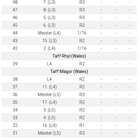
48
7. (L3)
R3
-
-
-
47
8. (L3)
R3
-
-
-
46
5. (L3)
R3
-
-
-
45
6. (L3)
R2
-
-
-
44
Meister (L4)
1/16
-
-
-
43
15. (L3)
R2
-
-
-
42
2. (L4)
1/16
-
-
-
Taff Rhyl (Wales)
39
L4
R2
-
-
-
Taff Magor (Wales)
38
L4
R2
-
-
-
37
11. (L4)
R2
-
-
-
36
Meister (L5)
R3
-
-
-
35
17. (L4)
R2
-
-
-
34
3. (L5)
R2
-
-
-
33
4. (L5)
R2
-
-
-
32
16. (L4)
R1
-
-
-
31
Meister (L5)
R3
-
-
-