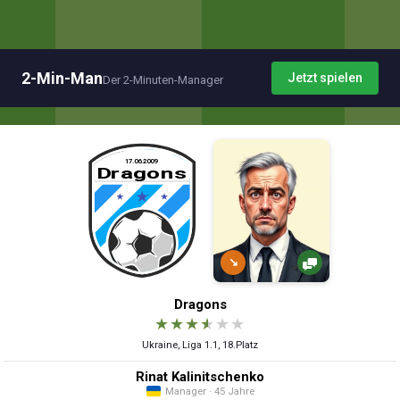
2-Min-Man
Jetzt spielen
Der 2-Minuten-Manager
↘
Dragons
★
★
★
★
★
★
Ukraine, Liga 1.1, 18.Platz
Rinat Kalinitschenko
Manager · 45 Jahre