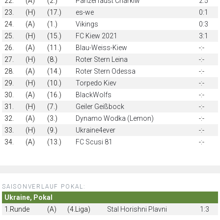
22.
(A)
(2.)
Panzerfaust Charkiw
2:5
23.
(H)
(17.)
es-we
0:1
24.
(A)
(1.)
Vikings
0:3
25.
(H)
(15.)
FC Kiew 2021
3:1
26.
(A)
(11.)
Blau-Weiss-Kiew
-:-
27.
(H)
(8.)
Roter Stern Leina
-:-
28.
(A)
(14.)
Roter Stern Odessa
-:-
29.
(H)
(10.)
Torpedo Kiev
-:-
30.
(A)
(16.)
BlackWolfs
-:-
31.
(H)
(7.)
Geiler Geißbock
-:-
32.
(A)
(3.)
Dynamo Wodka (Lemon)
-:-
33.
(H)
(9.)
Ukraine4ever
-:-
34.
(A)
(13.)
FC Scusi 81
-:-
SAISONVERLAUF POKAL:
Ukraine, Pokal
1.Runde
(A)
(4.Liga)
Stal Horishni Plavni
1:3