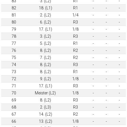
83
3. (L2)
R1
-
-
-
82
18. (L1)
R1
-
-
-
81
2. (L2)
1/4
-
-
-
80
6. (L2)
R3
-
-
-
79
17. (L1)
1/8
-
-
-
78
3. (L2)
R3
-
-
-
77
5. (L2)
R1
-
-
-
76
8. (L2)
R2
-
-
-
75
7. (L2)
R2
-
-
-
74
8. (L2)
R3
-
-
-
73
8. (L2)
R1
-
-
-
72
9. (L2)
1/8
-
-
-
71
17. (L1)
R3
-
-
-
70
Meister (L2)
1/8
-
-
-
69
8. (L2)
R3
-
-
-
68
2. (L3)
R3
-
-
-
67
14. (L2)
R2
-
-
-
66
13. (L2)
1/8
-
-
-