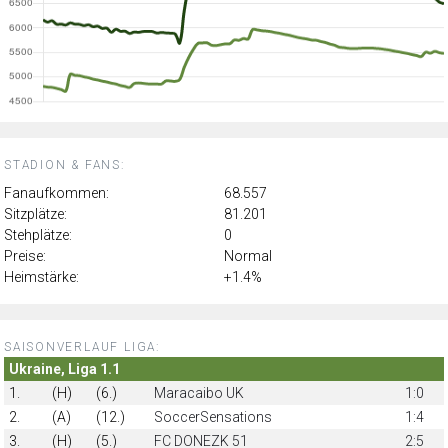
STADION & FANS:
Fanaufkommen:
68.557
Sitzplätze:
81.201
Stehplätze:
0
Preise:
Normal
Heimstärke:
+1.4%
SAISONVERLAUF LIGA:
Ukraine, Liga 1.1
1.
(H)
(6.)
Maracaibo UK
1:0
2.
(A)
(12.)
SoccerSensations
1:4
3.
(H)
(5.)
FC DONEZK 51
2:5