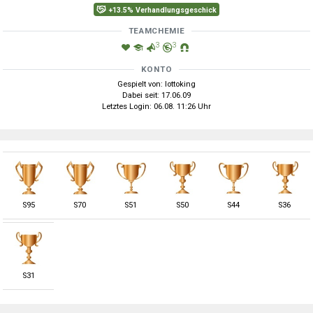
+13.5% Verhandlungsgeschick
TEAMCHEMIE
3
3
KONTO
Gespielt von: lottoking
Dabei seit: 17.06.09
Letztes Login: 06.08. 11:26 Uhr
S
95
S
70
S
51
S
50
S
44
S
36
S
31