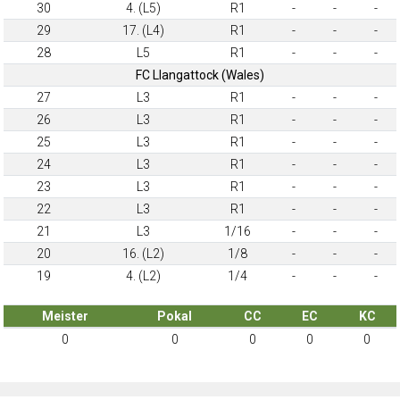
30
4. (L5)
R1
-
-
-
29
17. (L4)
R1
-
-
-
28
L5
R1
-
-
-
FC Llangattock (Wales)
27
L3
R1
-
-
-
26
L3
R1
-
-
-
25
L3
R1
-
-
-
24
L3
R1
-
-
-
23
L3
R1
-
-
-
22
L3
R1
-
-
-
21
L3
1/16
-
-
-
20
16. (L2)
1/8
-
-
-
19
4. (L2)
1/4
-
-
-
Meister
Pokal
CC
EC
KC
0
0
0
0
0