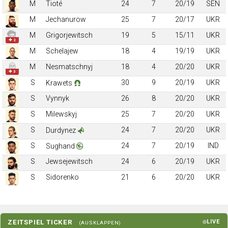
M
Tioté
24
7
20/19
SEN
M
Jechanurow
25
7
20/17
UKR
M
Grigorjewitsch
19
5
15/11
UKR
✚ 2
M
Schelajew
18
4
19/19
UKR
M
Nesmatschnyj
18
4
20/20
UKR
✚ 3
S
30
9
20/19
UKR
Krawets
S
Vynnyk
26
8
20/20
UKR
S
Milewskyj
25
7
20/20
UKR
S
24
7
20/20
UKR
Durdynez
S
24
7
20/19
IND
Sughand
S
Jewsejewitsch
24
6
20/19
UKR
S
Sidorenko
21
6
20/20
UKR
ZEITSPIEL TICKER
LIVE
(AUSKLAPPEN)