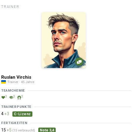
TRAINER:
Ruslan Virchis
Trainer · 45 Jahre
TEAMCHEMIE
3
3
3
TRAINERPUNKTE
4
+3
C-Lizenz
FERTIGKEITEN
15
+5
Note 3,4
(15 verbraucht)