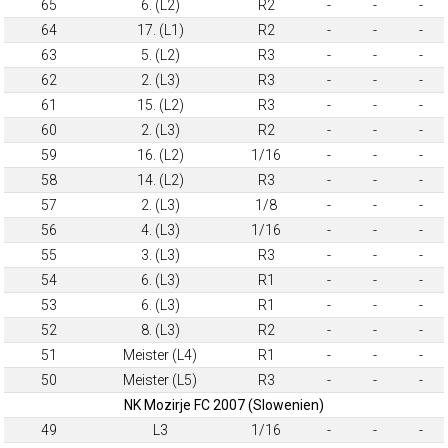
65
6. (L2)
R2
-
-
-
64
17. (L1)
R2
-
-
-
63
5. (L2)
R3
-
-
-
62
2. (L3)
R3
-
-
-
61
15. (L2)
R3
-
-
-
60
2. (L3)
R2
-
-
-
59
16. (L2)
1/16
-
-
-
58
14. (L2)
R3
-
-
-
57
2. (L3)
1/8
-
-
-
56
4. (L3)
1/16
-
-
-
55
3. (L3)
R3
-
-
-
54
6. (L3)
R1
-
-
-
53
6. (L3)
R1
-
-
-
52
8. (L3)
R2
-
-
-
51
Meister (L4)
R1
-
-
-
50
Meister (L5)
R3
-
-
-
NK Mozirje FC 2007 (Slowenien)
49
L3
1/16
-
-
-