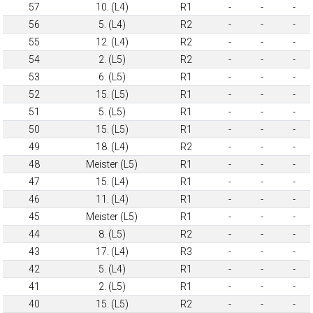
57
10. (L4)
R1
-
-
-
56
5. (L4)
R2
-
-
-
55
12. (L4)
R2
-
-
-
54
2. (L5)
R2
-
-
-
53
6. (L5)
R1
-
-
-
52
15. (L5)
R1
-
-
-
51
5. (L5)
R1
-
-
-
50
15. (L5)
R1
-
-
-
49
18. (L4)
R2
-
-
-
48
Meister (L5)
R1
-
-
-
47
15. (L4)
R1
-
-
-
46
11. (L4)
R1
-
-
-
45
Meister (L5)
R1
-
-
-
44
8. (L5)
R2
-
-
-
43
17. (L4)
R3
-
-
-
42
5. (L4)
R1
-
-
-
41
2. (L5)
R1
-
-
-
40
15. (L5)
R2
-
-
-