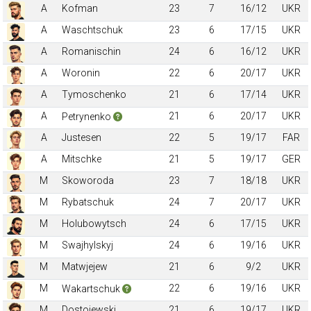
A
Kofman
23
7
16/12
UKR
A
Waschtschuk
23
6
17/15
UKR
A
Romanischin
24
6
16/12
UKR
A
Woronin
22
6
20/17
UKR
A
Tymoschenko
21
6
17/14
UKR
A
21
6
20/17
UKR
Petrynenko
A
Justesen
22
5
19/17
FAR
A
Mitschke
21
5
19/17
GER
M
Skoworoda
23
7
18/18
UKR
M
Rybatschuk
24
7
20/17
UKR
M
Holubowytsch
24
6
17/15
UKR
M
Swajhylskyj
24
6
19/16
UKR
M
Matwjejew
21
6
9/2
UKR
M
22
6
19/16
UKR
Wakartschuk
M
Dostojewski
21
6
19/17
UKR