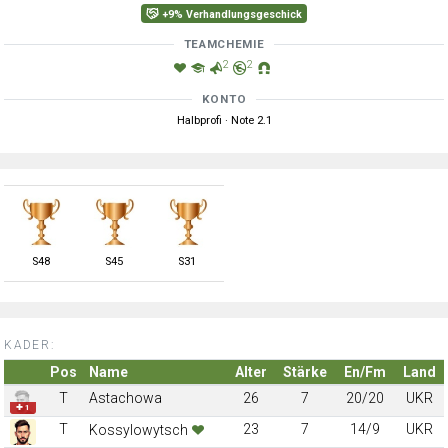
+9% Verhandlungsgeschick
TEAMCHEMIE
2
2
KONTO
Halbprofi · Note 2.1
S
48
S
45
S
31
KADER:
Pos
Name
Alter
Stärke
En/Fm
Land
T
Astachowa
26
7
20/20
UKR
✚ 1
T
23
7
14/9
UKR
Kossylowytsch