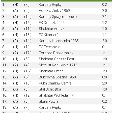
1.
(H)
(7.)
Karpaty Repky
0:2
2.
(A)
(2.)
Vorskla Zinkiv 1952
2:0
3.
(A)
(10.)
Karpaty Sjewjerodonezk
2:1
4.
(H)
(16.)
FK Donezk 2005
1:2
5.
(A)
(11.)
Shakhtar Artsyz
1:0
6.
(H)
(15.)
FC Kitsmanʼ
1:1
7.
(A)
(14.)
Karpaty Horodenka 1985
2:0
8.
(H)
(1.)
FC Terebovlia
0:1
9.
(A)
(17.)
Torpedo Perwomaisk
1:1
10.
(H)
(5.)
Shakhtar Odessa East
1:0
11.
(A)
(4.)
Metalist Koriukivka 1916
1:1
12.
(H)
(18.)
Shakhtar Uman
1:3
13.
(A)
(8.)
Bukovyna Borzna 1950
0:0
14.
(H)
(13.)
Rukh Charkiw Central
2:0
15.
(A)
(3.)
Stal Schostka
1:0
16.
(H)
(12.)
Shakhtar Wuhledar FK
0:1
17.
(A)
(6.)
Skala Putyla
0:2
18.
(A)
(7.)
Karpaty Repky
0:1