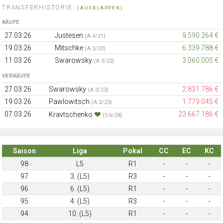
TRANSFERHISTORIE:
(AUSKLAPPEN)
KÄUFE
27.03.26
Justesen
9.590.264 €
(A 4/21)
19.03.26
Mitschke
6.339.788 €
(A 3/20)
11.03.26
Swarowsky
3.060.005 €
(A 3/22)
VERKÄUFE
27.03.26
Swarowsky
2.831.786 €
(A 3/23)
19.03.26
Pawlowitsch
1.779.045 €
(A 2/23)
07.03.26
23.667.186 €
Kravtschenko
(S 6/28)
Saison
Liga
Pokal
CC
EC
KC
98
L5
R1
-
-
-
97
3. (L5)
R3
-
-
-
96
6. (L5)
R1
-
-
-
95
4. (L5)
R3
-
-
-
94
10. (L5)
R1
-
-
-