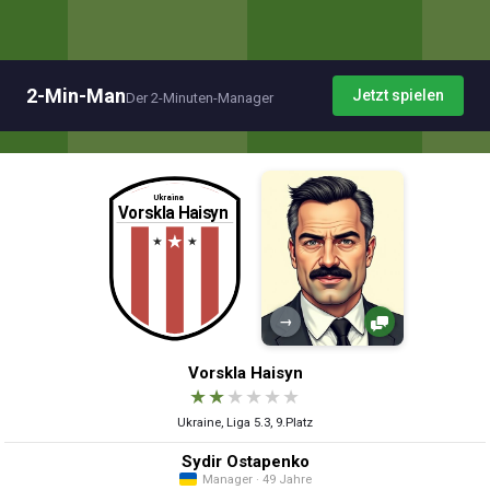
2-Min-Man
Jetzt spielen
Der 2-Minuten-Manager
→
Vorskla Haisyn
★
★
★
★
★
★
Ukraine, Liga 5.3, 9.Platz
Sydir Ostapenko
Manager · 49 Jahre