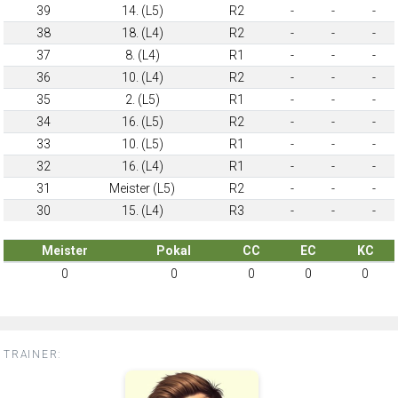
39
14. (L5)
R2
-
-
-
38
18. (L4)
R2
-
-
-
37
8. (L4)
R1
-
-
-
36
10. (L4)
R2
-
-
-
35
2. (L5)
R1
-
-
-
34
16. (L5)
R2
-
-
-
33
10. (L5)
R1
-
-
-
32
16. (L4)
R1
-
-
-
31
Meister (L5)
R2
-
-
-
30
15. (L4)
R3
-
-
-
Meister
Pokal
CC
EC
KC
0
0
0
0
0
TRAINER: