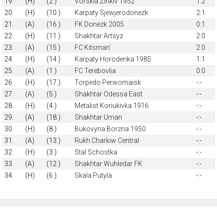
19.
(H)
(2.)
Vorskla Zinkiv 1952
1:2
20.
(H)
(10.)
Karpaty Sjewjerodonezk
2:1
21.
(A)
(16.)
FK Donezk 2005
0:1
22.
(H)
(11.)
Shakhtar Artsyz
2:0
23.
(A)
(15.)
FC Kitsmanʼ
2:0
24.
(H)
(14.)
Karpaty Horodenka 1985
1:1
25.
(A)
(1.)
FC Terebovlia
0:0
26.
(H)
(17.)
Torpedo Perwomaisk
-:-
27.
(A)
(5.)
Shakhtar Odessa East
-:-
28.
(H)
(4.)
Metalist Koriukivka 1916
-:-
29.
(A)
(18.)
Shakhtar Uman
-:-
30.
(H)
(8.)
Bukovyna Borzna 1950
-:-
31.
(A)
(13.)
Rukh Charkiw Central
-:-
32.
(H)
(3.)
Stal Schostka
-:-
33.
(A)
(12.)
Shakhtar Wuhledar FK
-:-
34.
(H)
(6.)
Skala Putyla
-:-