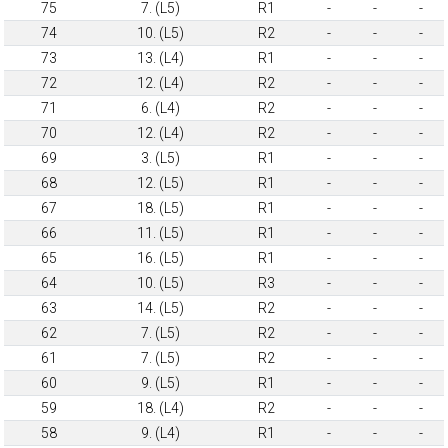
75
7. (L5)
R1
-
-
-
74
10. (L5)
R2
-
-
-
73
13. (L4)
R1
-
-
-
72
12. (L4)
R2
-
-
-
71
6. (L4)
R2
-
-
-
70
12. (L4)
R2
-
-
-
69
3. (L5)
R1
-
-
-
68
12. (L5)
R1
-
-
-
67
18. (L5)
R1
-
-
-
66
11. (L5)
R1
-
-
-
65
16. (L5)
R1
-
-
-
64
10. (L5)
R3
-
-
-
63
14. (L5)
R2
-
-
-
62
7. (L5)
R2
-
-
-
61
7. (L5)
R2
-
-
-
60
9. (L5)
R1
-
-
-
59
18. (L4)
R2
-
-
-
58
9. (L4)
R1
-
-
-