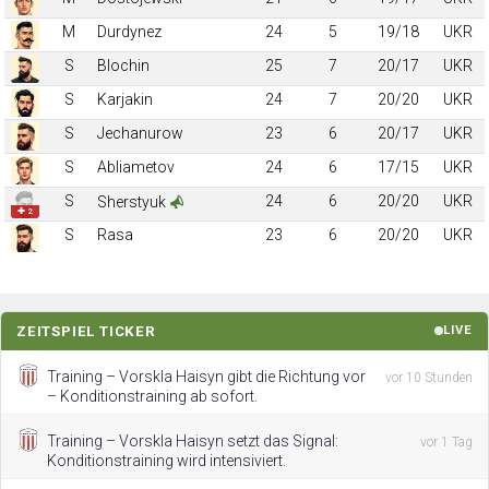
M
Durdynez
24
5
19/18
UKR
S
Blochin
25
7
20/17
UKR
S
Karjakin
24
7
20/20
UKR
S
Jechanurow
23
6
20/17
UKR
S
Abliametov
24
6
17/15
UKR
S
24
6
20/20
UKR
Sherstyuk
✚ 2
S
Rasa
23
6
20/20
UKR
ZEITSPIEL TICKER
LIVE
Training – Vorskla Haisyn gibt die Richtung vor
vor 10 Stunden
– Konditionstraining ab sofort.
Training – Vorskla Haisyn setzt das Signal:
vor 1 Tag
Konditionstraining wird intensiviert.