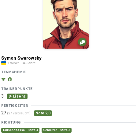
Symon Swarowsky
Trainer · 34 Jahre
TEAMCHEMIE
TRAINERPUNKTE
3
D-Lizenz
FERTIGKEITEN
27
Note 2,0
(27 verbraucht)
RICHTUNG
Tausendsassa · Stufe 4
Schleifer · Stufe 3