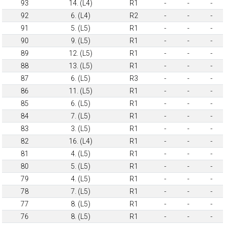
93
14. (L4)
R1
-
-
-
92
6. (L4)
R2
-
-
-
91
5. (L5)
R1
-
-
-
90
9. (L5)
R1
-
-
-
89
12. (L5)
R1
-
-
-
88
13. (L5)
R1
-
-
-
87
6. (L5)
R3
-
-
-
86
11. (L5)
R1
-
-
-
85
6. (L5)
R1
-
-
-
84
7. (L5)
R1
-
-
-
83
3. (L5)
R1
-
-
-
82
16. (L4)
R1
-
-
-
81
4. (L5)
R1
-
-
-
80
5. (L5)
R1
-
-
-
79
4. (L5)
R1
-
-
-
78
7. (L5)
R1
-
-
-
77
8. (L5)
R1
-
-
-
76
8. (L5)
R1
-
-
-