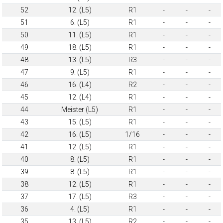
52
12. (L5)
R1
-
-
-
51
6. (L5)
R1
-
-
-
50
11. (L5)
R1
-
-
-
49
18. (L5)
R1
-
-
-
48
13. (L5)
R3
-
-
-
47
9. (L5)
R1
-
-
-
46
16. (L4)
R2
-
-
-
45
12. (L4)
R1
-
-
-
44
Meister (L5)
R1
-
-
-
43
15. (L5)
R1
-
-
-
42
16. (L5)
1/16
-
-
-
41
12. (L5)
R1
-
-
-
40
8. (L5)
R1
-
-
-
39
8. (L5)
R1
-
-
-
38
12. (L5)
R1
-
-
-
37
17. (L5)
R3
-
-
-
36
4. (L5)
R1
-
-
-
35
13. (L5)
R2
-
-
-