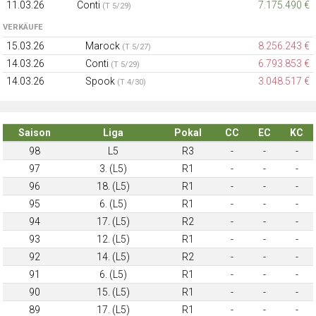
11.03.26
Conti
7.175.490 €
(T 5/29)
VERKÄUFE
15.03.26
Marock
8.256.243 €
(T 5/27)
14.03.26
Conti
6.793.853 €
(T 5/29)
14.03.26
Spook
3.048.517 €
(T 4/30)
Saison
Liga
Pokal
CC
EC
KC
98
L5
R3
-
-
-
97
3. (L5)
R1
-
-
-
96
18. (L5)
R1
-
-
-
95
6. (L5)
R1
-
-
-
94
17. (L5)
R2
-
-
-
93
12. (L5)
R1
-
-
-
92
14. (L5)
R2
-
-
-
91
6. (L5)
R1
-
-
-
90
15. (L5)
R1
-
-
-
89
17. (L5)
R1
-
-
-