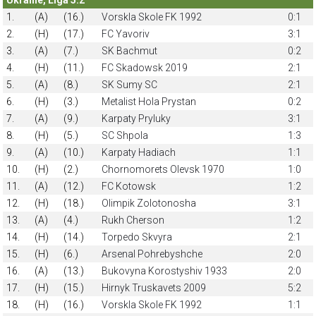
1.
(A)
(16.)
Vorskla Skole FK 1992
0:1
2.
(H)
(17.)
FC Yavoriv
3:1
3.
(A)
(7.)
SK Bachmut
0:2
4.
(H)
(11.)
FC Skadowsk 2019
2:1
5.
(A)
(8.)
SK Sumy SC
2:1
6.
(H)
(3.)
Metalist Hola Prystan
0:2
7.
(A)
(9.)
Karpaty Pryluky
3:1
8.
(H)
(5.)
SC Shpola
1:3
9.
(A)
(10.)
Karpaty Hadiach
1:1
10.
(H)
(2.)
Chornomorets Olevsk 1970
1:0
11.
(A)
(12.)
FC Kotowsk
1:2
12.
(H)
(18.)
Olimpik Zolotonosha
3:1
13.
(A)
(4.)
Rukh Cherson
1:2
14.
(H)
(14.)
Torpedo Skvyra
2:1
15.
(H)
(6.)
Arsenal Pohrebyshche
2:0
16.
(A)
(13.)
Bukovyna Korostyshiv 1933
2:0
17.
(H)
(15.)
Hirnyk Truskavets 2009
5:2
18.
(H)
(16.)
Vorskla Skole FK 1992
1:1