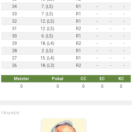
34
7. (L5)
R1
-
-
-
33
7. (L5)
R1
-
-
-
32
12. (L5)
R1
-
-
-
31
12. (L5)
R2
-
-
-
30
6. (L5)
R1
-
-
-
29
18. (L4)
R2
-
-
-
28
2. (L5)
R1
-
-
-
27
15. (L4)
R1
-
-
-
26
18. (L3)
R2
-
-
-
Meister
Pokal
CC
EC
KC
0
0
0
0
0
TRAINER: