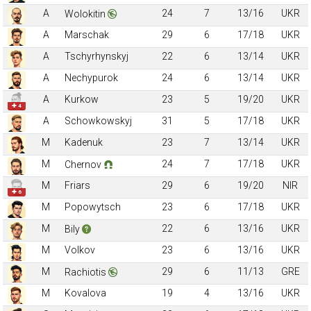
A
24
7
13/16
UKR
Wolokitin
A
Marschak
29
6
17/18
UKR
A
Tschyrhynskyj
22
6
13/14
UKR
A
Nechypurok
24
6
13/14
UKR
A
Kurkow
23
5
19/20
UKR
✚ 4
A
Schowkowskyj
31
5
17/18
UKR
M
Kadenuk
23
7
13/14
UKR
M
24
7
17/18
UKR
Chernov
M
Friars
29
6
19/20
NIR
✚ 6
M
Popowytsch
23
6
17/18
UKR
M
22
6
13/16
UKR
Bily
M
Volkov
23
6
13/16
UKR
M
29
6
11/13
GRE
Rachiotis
M
Kovalova
19
4
13/16
UKR