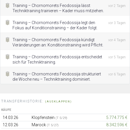
Training – Chornomorets Feodossija lässt
vor 2 Tagen
Techniktraining trainieren – Kader muss mitziehen.
Training – Chornomorets Feodossija legt den
vor 3 Tagen
Fokus auf Konditionstraining – der Kader folgt.
Training – Chornomorets Feodossija kündigt
vor 4 Tagen
Veränderungen an: Konditionstraining wird Pflicht.
Training – Chornomorets Feodossija entscheidet
vor 5 Tagen
sich für Techniktraining.
Training – Chornomorets Feodossija strukturiert
vor 6 Tagen
die Woche neu – Techniktraining dominiert.
TRANSFERHISTORIE:
(AUSKLAPPEN)
KÄUFE
14.03.26
Klopfenstein
5.774.775 €
(T 5/29)
12.03.26
Marock
8.342.596 €
(T 5/27)