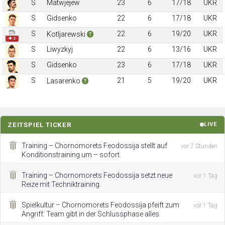
S
Matwjejew
23
6
17/18
UKR
S
Gidsenko
22
6
17/18
UKR
S
22
6
19/20
UKR
Kotljarewski
✚ 2
S
Liwyzkyj
22
6
13/16
UKR
S
Gidsenko
23
6
17/18
UKR
S
21
5
19/20
UKR
Lasarenko
ZEITSPIEL TICKER
LIVE
Training – Chornomorets Feodossija stellt auf
vor 7 Stunden
Konditionstraining um – sofort.
Training – Chornomorets Feodossija setzt neue
vor 1 Tag
Reize mit Techniktraining.
Spielkultur – Chornomorets Feodossija pfeift zum
vor 1 Tag
Angriff: Team gibt in der Schlussphase alles.