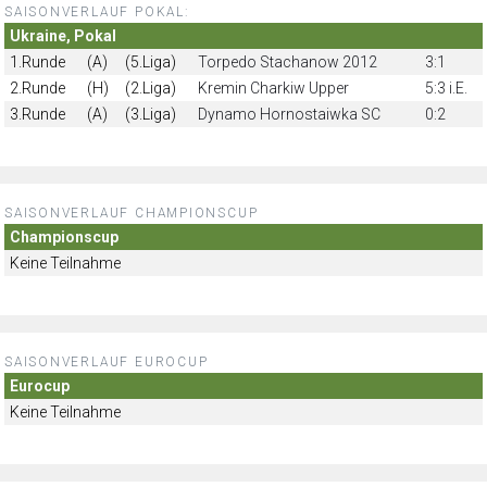
SAISONVERLAUF POKAL:
Ukraine, Pokal
1.Runde
(A)
(5.Liga)
Torpedo Stachanow 2012
3:1
2.Runde
(H)
(2.Liga)
Kremin Charkiw Upper
5:3 i.E.
3.Runde
(A)
(3.Liga)
Dynamo Hornostaiwka SC
0:2
SAISONVERLAUF CHAMPIONSCUP
Championscup
Keine Teilnahme
SAISONVERLAUF EUROCUP
Eurocup
Keine Teilnahme