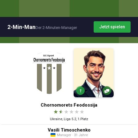
2-Min-Man
Jetzt spielen
Der 2-Minuten-Manager
↑
Chornomorets Feodossija
★
★
★
★
★
★
Ukraine, Liga 5.2, 1.Platz
Vasili Timoschenko
Manager · 31 Jahre