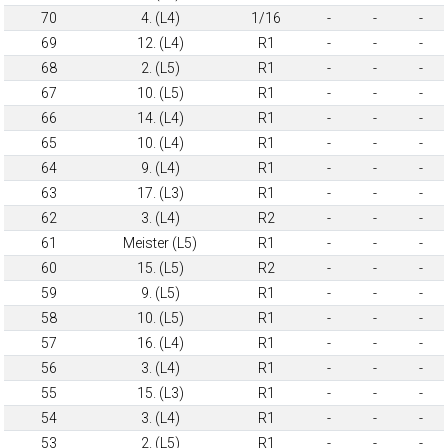
70
4. (L4)
1/16
-
-
-
69
12. (L4)
R1
-
-
-
68
2. (L5)
R1
-
-
-
67
10. (L5)
R1
-
-
-
66
14. (L4)
R1
-
-
-
65
10. (L4)
R1
-
-
-
64
9. (L4)
R1
-
-
-
63
17. (L3)
R1
-
-
-
62
3. (L4)
R2
-
-
-
61
Meister (L5)
R1
-
-
-
60
15. (L5)
R2
-
-
-
59
9. (L5)
R1
-
-
-
58
10. (L5)
R1
-
-
-
57
16. (L4)
R1
-
-
-
56
3. (L4)
R1
-
-
-
55
15. (L3)
R1
-
-
-
54
3. (L4)
R1
-
-
-
53
2. (L5)
R1
-
-
-