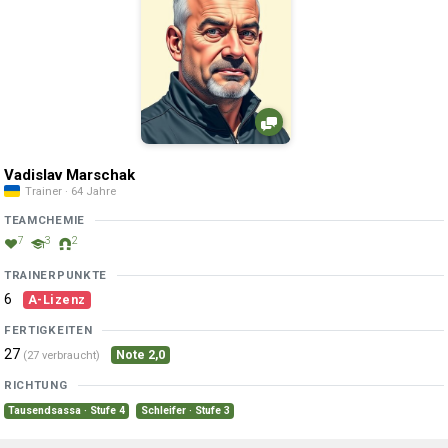
Vadislav Marschak
Trainer · 64 Jahre
TEAMCHEMIE
7
3
2
TRAINERPUNKTE
6
A-Lizenz
FERTIGKEITEN
27
Note 2,0
(27 verbraucht)
RICHTUNG
Tausendsassa · Stufe 4
Schleifer · Stufe 3