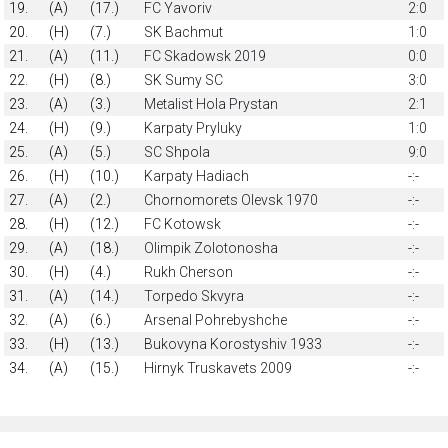
19.
(A)
(17.)
FC Yavoriv
2:0
20.
(H)
(7.)
SK Bachmut
1:0
21.
(A)
(11.)
FC Skadowsk 2019
0:0
22.
(H)
(8.)
SK Sumy SC
3:0
23.
(A)
(3.)
Metalist Hola Prystan
2:1
24.
(H)
(9.)
Karpaty Pryluky
1:0
25.
(A)
(5.)
SC Shpola
9:0
26.
(H)
(10.)
Karpaty Hadiach
-:-
27.
(A)
(2.)
Chornomorets Olevsk 1970
-:-
28.
(H)
(12.)
FC Kotowsk
-:-
29.
(A)
(18.)
Olimpik Zolotonosha
-:-
30.
(H)
(4.)
Rukh Cherson
-:-
31.
(A)
(14.)
Torpedo Skvyra
-:-
32.
(A)
(6.)
Arsenal Pohrebyshche
-:-
33.
(H)
(13.)
Bukovyna Korostyshiv 1933
-:-
34.
(A)
(15.)
Hirnyk Truskavets 2009
-:-