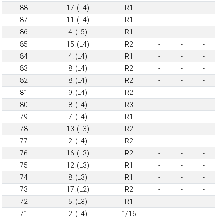
88
17. (L4)
R1
-
-
-
87
11. (L4)
R1
-
-
-
86
4. (L5)
R1
-
-
-
85
15. (L4)
R2
-
-
-
84
4. (L4)
R1
-
-
-
83
8. (L4)
R2
-
-
-
82
8. (L4)
R2
-
-
-
81
9. (L4)
R2
-
-
-
80
8. (L4)
R3
-
-
-
79
7. (L4)
R1
-
-
-
78
13. (L3)
R2
-
-
-
77
2. (L4)
R2
-
-
-
76
16. (L3)
R2
-
-
-
75
12. (L3)
R1
-
-
-
74
8. (L3)
R1
-
-
-
73
17. (L2)
R2
-
-
-
72
5. (L3)
R1
-
-
-
71
2. (L4)
1/16
-
-
-