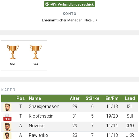
+8% Verhandlungsgeschick
KONTO
Ehrenamtlicher Manager · Note 3.7
S
61
S
44
KADER:
Pos
Name
Alter
Stärke
En/Fm
Land
T
Snaebjörnsson
29
6
11/13
ISL
T
Klopfenstein
31
5
19/20
SUI
✚ 2
A
Novosel
29
7
11/14
CRO
A
Pawlenko
23
7
11/13
UKR