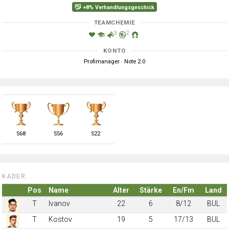
+8% Verhandlungsgeschick
TEAMCHEMIE
3
2
KONTO
Profimanager · Note 2.0
S
68
S
56
S
22
KADER:
Pos
Name
Alter
Stärke
En/Fm
Land
T
Ivanov
22
6
8/12
BUL
T
Kostov
19
5
17/13
BUL