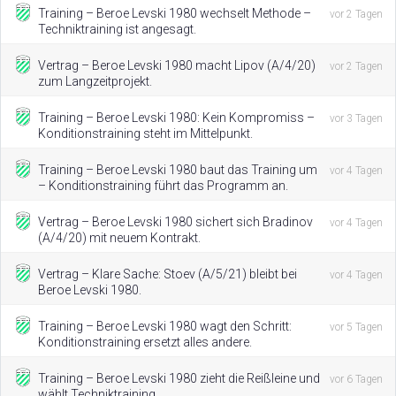
Training – Beroe Levski 1980 wechselt Methode –
vor 2 Tagen
Techniktraining ist angesagt.
Vertrag – Beroe Levski 1980 macht Lipov (A/4/20)
vor 2 Tagen
zum Langzeitprojekt.
Training – Beroe Levski 1980: Kein Kompromiss –
vor 3 Tagen
Konditionstraining steht im Mittelpunkt.
Training – Beroe Levski 1980 baut das Training um
vor 4 Tagen
– Konditionstraining führt das Programm an.
Vertrag – Beroe Levski 1980 sichert sich Bradinov
vor 4 Tagen
(A/4/20) mit neuem Kontrakt.
Vertrag – Klare Sache: Stoev (A/5/21) bleibt bei
vor 4 Tagen
Beroe Levski 1980.
Training – Beroe Levski 1980 wagt den Schritt:
vor 5 Tagen
Konditionstraining ersetzt alles andere.
Training – Beroe Levski 1980 zieht die Reißleine und
vor 6 Tagen
wählt Techniktraining.