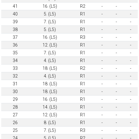
41
16. (L5)
R2
-
-
-
40
5. (L5)
R1
-
-
-
39
7. (L5)
R1
-
-
-
38
5. (L5)
R1
-
-
-
37
16. (L5)
R3
-
-
-
36
12. (L5)
R1
-
-
-
35
7. (L5)
R1
-
-
-
34
4. (L5)
R1
-
-
-
33
18. (L5)
R2
-
-
-
32
4. (L5)
R1
-
-
-
31
18. (L5)
R1
-
-
-
30
18. (L5)
R1
-
-
-
29
16. (L5)
R1
-
-
-
28
14. (L5)
R1
-
-
-
27
12. (L5)
R1
-
-
-
26
8. (L5)
R1
-
-
-
25
7. (L5)
R3
-
-
-
24
5. (L5)
R2
-
-
-