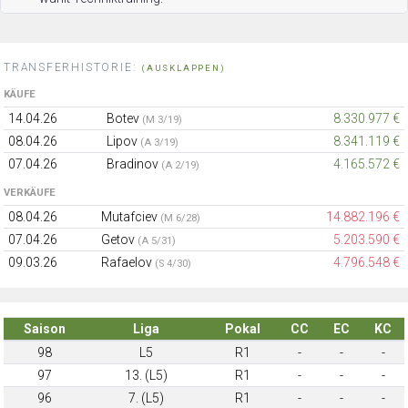
TRANSFERHISTORIE:
(AUSKLAPPEN)
KÄUFE
14.04.26
Botev
8.330.977 €
(M 3/19)
08.04.26
Lipov
8.341.119 €
(A 3/19)
07.04.26
Bradinov
4.165.572 €
(A 2/19)
VERKÄUFE
08.04.26
Mutafciev
14.882.196 €
(M 6/28)
07.04.26
Getov
5.203.590 €
(A 5/31)
09.03.26
Rafaelov
4.796.548 €
(S 4/30)
Saison
Liga
Pokal
CC
EC
KC
98
L5
R1
-
-
-
97
13. (L5)
R1
-
-
-
96
7. (L5)
R1
-
-
-