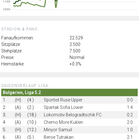
STADION & FANS:
Fanaufkommen:
22.529
Sitzplätze:
2.500
Stehplätze:
7.500
Preise:
Normal
Heimstärke:
+0.3%
SAISONVERLAUF LIGA:
Bulgarien, Liga 5.2
1.
(H)
(4.)
Sportist Ruse Upper
0:0
2.
(A)
(2.)
Spartak Sofia Lower
1:4
3.
(H)
(18.)
Lokomotiv Belogradtschik FC
0:2
4.
(A)
(10.)
Cherno More Kuklen
2:0
5.
(H)
(12.)
Minyor Samuil
1:0
6.
(A)
(5.)
Beroe Tutrakan
2:1