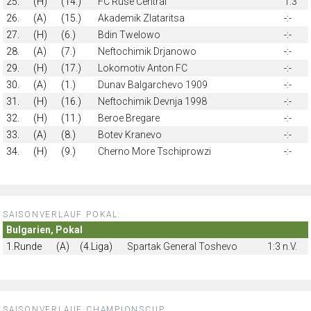
25.
(H)
(14.)
FC Ruse Central
1:3
26.
(A)
(15.)
Akademik Zlataritsa
-:-
27.
(H)
(6.)
Bdin Twelowo
-:-
28.
(A)
(7.)
Neftochimik Drjanowo
-:-
29.
(H)
(17.)
Lokomotiv Anton FC
-:-
30.
(A)
(1.)
Dunav Balgarchevo 1909
-:-
31.
(H)
(16.)
Neftochimik Devnja 1998
-:-
32.
(H)
(11.)
Beroe Bregare
-:-
33.
(A)
(8.)
Botev Kranevo
-:-
34.
(H)
(9.)
Cherno More Tschiprowzi
-:-
SAISONVERLAUF POKAL:
Bulgarien, Pokal
1.Runde
(A)
(4.Liga)
Spartak General Toshevo
1:3 n.V.
SAISONVERLAUF CHAMPIONSCUP