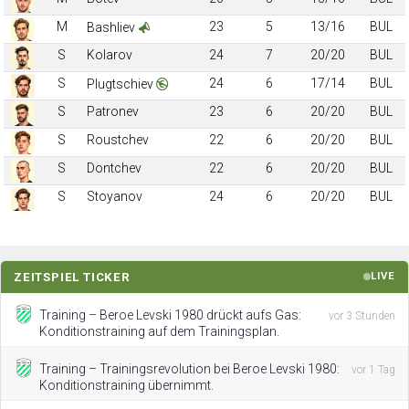
M
23
5
13/16
BUL
Bashliev
S
Kolarov
24
7
20/20
BUL
S
24
6
17/14
BUL
Plugtschiev
S
Patronev
23
6
20/20
BUL
S
Roustchev
22
6
20/20
BUL
S
Dontchev
22
6
20/20
BUL
S
Stoyanov
24
6
20/20
BUL
ZEITSPIEL TICKER
LIVE
Training – Beroe Levski 1980 drückt aufs Gas:
vor 3 Stunden
Konditionstraining auf dem Trainingsplan.
Training – Trainingsrevolution bei Beroe Levski 1980:
vor 1 Tag
Konditionstraining übernimmt.