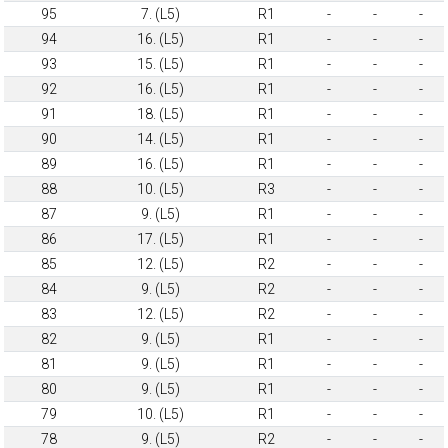
95
7. (L5)
R1
-
-
-
94
16. (L5)
R1
-
-
-
93
15. (L5)
R1
-
-
-
92
16. (L5)
R1
-
-
-
91
18. (L5)
R1
-
-
-
90
14. (L5)
R1
-
-
-
89
16. (L5)
R1
-
-
-
88
10. (L5)
R3
-
-
-
87
9. (L5)
R1
-
-
-
86
17. (L5)
R1
-
-
-
85
12. (L5)
R2
-
-
-
84
9. (L5)
R2
-
-
-
83
12. (L5)
R2
-
-
-
82
9. (L5)
R1
-
-
-
81
9. (L5)
R1
-
-
-
80
9. (L5)
R1
-
-
-
79
10. (L5)
R1
-
-
-
78
9. (L5)
R2
-
-
-