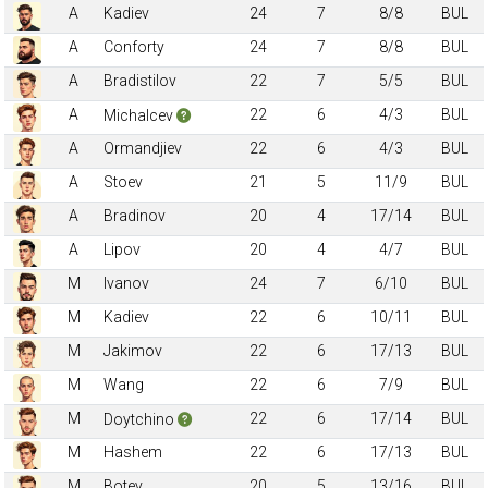
A
Kadiev
24
7
8/8
BUL
A
Conforty
24
7
8/8
BUL
A
Bradistilov
22
7
5/5
BUL
A
22
6
4/3
BUL
Michalcev
A
Ormandjiev
22
6
4/3
BUL
A
Stoev
21
5
11/9
BUL
A
Bradinov
20
4
17/14
BUL
A
Lipov
20
4
4/7
BUL
M
Ivanov
24
7
6/10
BUL
M
Kadiev
22
6
10/11
BUL
M
Jakimov
22
6
17/13
BUL
M
Wang
22
6
7/9
BUL
M
22
6
17/14
BUL
Doytchino
M
Hashem
22
6
17/13
BUL
M
Botev
20
5
13/16
BUL