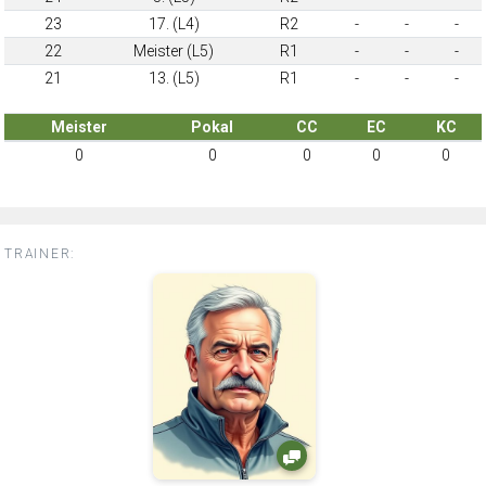
23
17. (L4)
R2
-
-
-
22
Meister (L5)
R1
-
-
-
21
13. (L5)
R1
-
-
-
Meister
Pokal
CC
EC
KC
0
0
0
0
0
TRAINER: