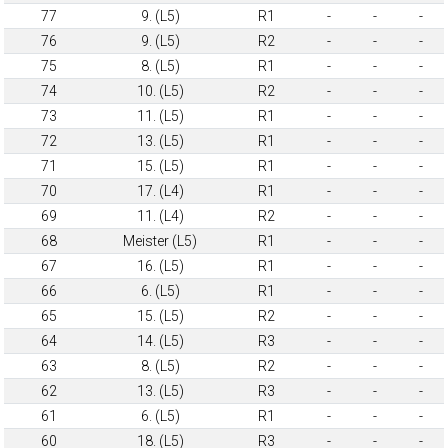
77
9. (L5)
R1
-
-
-
76
9. (L5)
R2
-
-
-
75
8. (L5)
R1
-
-
-
74
10. (L5)
R2
-
-
-
73
11. (L5)
R1
-
-
-
72
13. (L5)
R1
-
-
-
71
15. (L5)
R1
-
-
-
70
17. (L4)
R1
-
-
-
69
11. (L4)
R2
-
-
-
68
Meister (L5)
R1
-
-
-
67
16. (L5)
R1
-
-
-
66
6. (L5)
R1
-
-
-
65
15. (L5)
R2
-
-
-
64
14. (L5)
R3
-
-
-
63
8. (L5)
R2
-
-
-
62
13. (L5)
R3
-
-
-
61
6. (L5)
R1
-
-
-
60
18. (L5)
R3
-
-
-