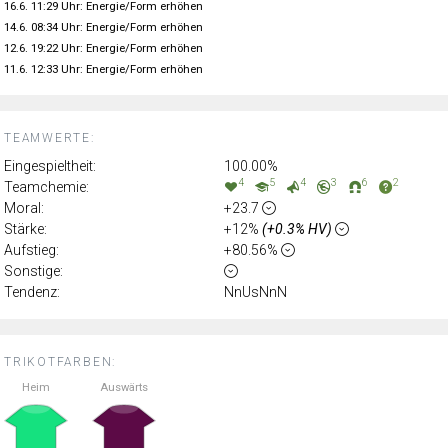
16.6. 11:29 Uhr: Energie/Form erhöhen
14.6. 08:34 Uhr: Energie/Form erhöhen
12.6. 19:22 Uhr: Energie/Form erhöhen
11.6. 12:33 Uhr: Energie/Form erhöhen
TEAMWERTE:
Eingespieltheit:
100.00%
4
5
4
3
6
2
Teamchemie:
Moral:
+23.7
Stärke:
+12%
(+0.3% HV)
Aufstieg:
+80.56%
Sonstige:
Tendenz:
NnUsNnN
TRIKOTFARBEN:
Heim
Auswärts