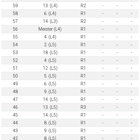
59
13. (L4)
R2
-
-
-
58
6. (L4)
R1
-
-
-
57
14. (L3)
R2
-
-
-
56
Meister (L4)
R1
-
-
-
55
4. (L4)
R1
-
-
-
54
2. (L5)
R1
-
-
-
53
18. (L5)
R1
-
-
-
52
4. (L5)
R1
-
-
-
51
12. (L5)
R1
-
-
-
50
5. (L5)
R1
-
-
-
49
6. (L5)
R1
-
-
-
48
9. (L5)
R1
-
-
-
47
14. (L5)
R1
-
-
-
46
13. (L5)
R3
-
-
-
45
14. (L5)
R1
-
-
-
44
8. (L5)
R1
-
-
-
43
9. (L5)
R1
-
-
-
42
8. (L5)
R1
-
-
-