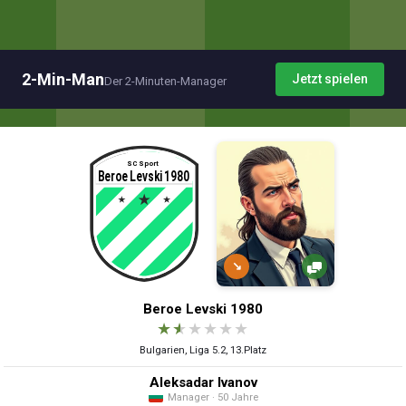
2-Min-Man
Jetzt spielen
Der 2-Minuten-Manager
↘
Beroe Levski 1980
★
★
★
★
★
★
Bulgarien, Liga 5.2, 13.Platz
Aleksadar Ivanov
Manager · 50 Jahre