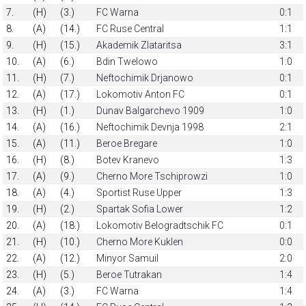
7.
(H)
(3.)
FC Warna
0:1
8.
(A)
(14.)
FC Ruse Central
1:1
9.
(H)
(15.)
Akademik Zlataritsa
3:1
10.
(A)
(6.)
Bdin Twelowo
1:0
11.
(H)
(7.)
Neftochimik Drjanowo
0:1
12.
(A)
(17.)
Lokomotiv Anton FC
0:1
13.
(H)
(1.)
Dunav Balgarchevo 1909
1:0
14.
(A)
(16.)
Neftochimik Devnja 1998
2:1
15.
(A)
(11.)
Beroe Bregare
1:0
16.
(H)
(8.)
Botev Kranevo
1:3
17.
(A)
(9.)
Cherno More Tschiprowzi
1:0
18.
(A)
(4.)
Sportist Ruse Upper
1:3
19.
(H)
(2.)
Spartak Sofia Lower
1:2
20.
(A)
(18.)
Lokomotiv Belogradtschik FC
0:1
21.
(H)
(10.)
Cherno More Kuklen
0:0
22.
(A)
(12.)
Minyor Samuil
2:0
23.
(H)
(5.)
Beroe Tutrakan
1:4
24.
(A)
(3.)
FC Warna
1:4