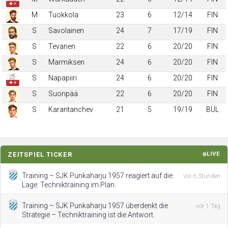
✚ 7
M
Tuokkola
23
6
12/14
FIN
S
Savolainen
24
7
17/19
FIN
S
Tevanen
22
6
20/20
FIN
S
Marmiksen
24
6
20/20
FIN
S
Napapiiri
24
6
20/20
FIN
✚ 9
S
Suonpää
22
6
20/20
FIN
S
Karantanchev
21
5
19/19
BUL
ZEITSPIEL TICKER
LIVE
Training – SJK Punkaharju 1957 reagiert auf die
vor 6 Stunden
Lage: Techniktraining im Plan.
Training – SJK Punkaharju 1957 überdenkt die
vor 1 Tag
Strategie – Techniktraining ist die Antwort.