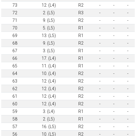
73
12. (L4)
R2
-
-
-
72
2. (L5)
R3
-
-
-
71
9. (L5)
R2
-
-
-
70
5. (L5)
R1
-
-
-
69
13. (L5)
R1
-
-
-
68
9. (L5)
R2
-
-
-
67
3. (L5)
R1
-
-
-
66
17. (L4)
R1
-
-
-
65
11. (L4)
R1
-
-
-
64
10. (L4)
R2
-
-
-
63
12. (L4)
R2
-
-
-
62
12. (L4)
R2
-
-
-
61
12. (L4)
R2
-
-
-
60
12. (L4)
R2
-
-
-
59
3. (L4)
R1
-
-
-
58
2. (L5)
R1
-
-
-
57
16. (L5)
R2
-
-
-
56
10. (L5)
R2
-
-
-