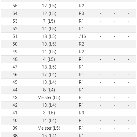
55
12. (L5)
R2
-
-
-
54
12. (L5)
R3
-
-
-
53
7. (L5)
R1
-
-
-
52
14. (L5)
R1
-
-
-
51
18. (L5)
1/16
-
-
-
50
10. (L5)
R2
-
-
-
49
14. (L5)
R2
-
-
-
48
4. (L5)
R1
-
-
-
47
18. (L5)
R1
-
-
-
46
17. (L4)
R1
-
-
-
45
10. (L4)
R1
-
-
-
44
8. (L4)
R1
-
-
-
43
Meister (L5)
R1
-
-
-
42
13. (L4)
R1
-
-
-
41
3. (L5)
R3
-
-
-
40
14. (L4)
R1
-
-
-
39
Meister (L5)
R1
-
-
-
38
15. (L4)
R1
-
-
-