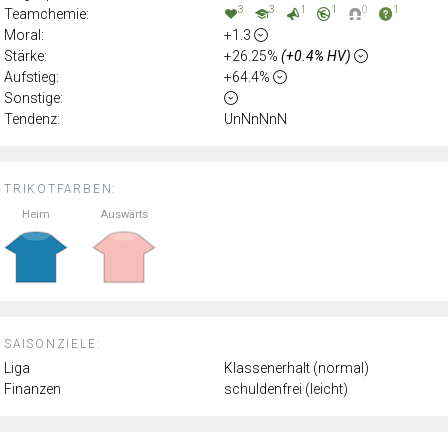
3
3
1
1
0
1
Teamchemie:
Moral:
+1.3
Stärke:
+26.25%
(+0.4% HV)
Aufstieg:
+64.4%
Sonstige:
Tendenz:
UnNnNnN
TRIKOTFARBEN:
Heim
Auswärts
SAISONZIELE:
Liga
Klassenerhalt (normal)
Finanzen
schuldenfrei (leicht)