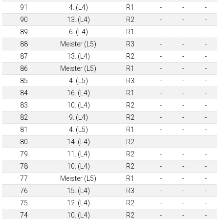
91
4. (L4)
R1
-
-
-
90
13. (L4)
R2
-
-
-
89
6. (L4)
R1
-
-
-
88
Meister (L5)
R3
-
-
-
87
13. (L4)
R2
-
-
-
86
Meister (L5)
R1
-
-
-
85
4. (L5)
R3
-
-
-
84
16. (L4)
R1
-
-
-
83
10. (L4)
R2
-
-
-
82
9. (L4)
R2
-
-
-
81
4. (L5)
R1
-
-
-
80
14. (L4)
R2
-
-
-
79
11. (L4)
R2
-
-
-
78
10. (L4)
R2
-
-
-
77
Meister (L5)
R1
-
-
-
76
15. (L4)
R3
-
-
-
75
12. (L4)
R2
-
-
-
74
10. (L4)
R2
-
-
-