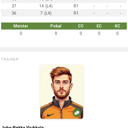
37
14. (L4)
R1
-
-
-
36
7. (L4)
R1
-
-
-
Meister
Pokal
CC
EC
KC
0
0
0
0
0
TRAINER:
Juha-Pekka Viuhkola