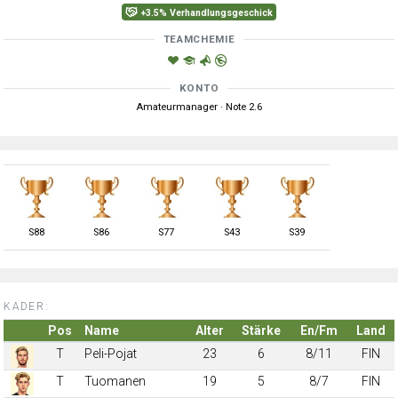
+3.5% Verhandlungsgeschick
TEAMCHEMIE
KONTO
Amateurmanager · Note 2.6
S
88
S
86
S
77
S
43
S
39
KADER:
Pos
Name
Alter
Stärke
En/Fm
Land
T
Peli-Pojat
23
6
8/11
FIN
T
Tuomanen
19
5
8/7
FIN