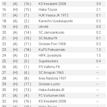
15.
(A)
(16.)
KS Kesälahti 2008
3:0
16.
(H)
(15.)
Haka Töysä
2:1
17.
(A)
(7.)
HJK Vaasa JK 1972
0:1
18.
(A)
(2.)
Karacho Uusikaupunki
0:2
19.
(H)
(9.)
Ulm46
0:0
20.
(A)
(14.)
SC Jämsänkoski
0:2
21.
(H)
(10.)
SC Multia FK
0:1
22.
(A)
(11.)
Gnistan Pori 1958
0:2
23.
(H)
(18.)
KuPS Pieksämäki
1:3
24.
(A)
(3.)
HIFK Jyväskylä
1:5
25.
(H)
(5.)
Superkickers
0:4
26.
(A)
(1.)
PS Valtimo FK
-:-
27.
(H)
(6.)
SC Ilmajoki 1965
-:-
28.
(A)
(8.)
Ilves Nastola 1937
-:-
29.
(H)
(17.)
Gnistan Luoto
-:-
30.
(H)
(13.)
Haka Asikkala JK
-:-
31.
(A)
(4.)
FC Vorturnen 666
-:-
32.
(H)
(16.)
KS Kesälahti 2008
-:-
33.
(A)
(15.)
Haka Töysä
-:-