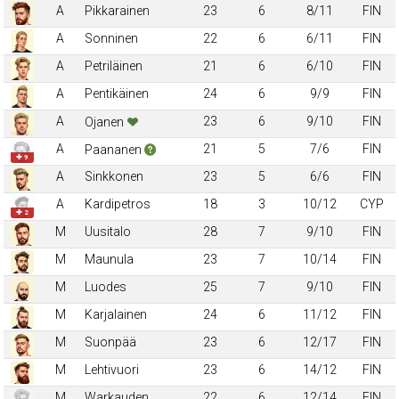
A
Pikkarainen
23
6
8/11
FIN
A
Sonninen
22
6
6/11
FIN
A
Petriläinen
21
6
6/10
FIN
A
Pentikäinen
24
6
9/9
FIN
A
23
6
9/10
FIN
Ojanen
A
21
5
7/6
FIN
Paananen
✚ 9
A
Sinkkonen
23
5
6/6
FIN
A
Kardipetros
18
3
10/12
CYP
✚ 2
M
Uusitalo
28
7
9/10
FIN
M
Maunula
23
7
10/14
FIN
M
Luodes
25
7
9/10
FIN
M
Karjalainen
24
6
11/12
FIN
M
Suonpää
23
6
12/17
FIN
M
Lehtivuori
23
6
14/12
FIN
M
Warkauden
22
6
12/14
FIN