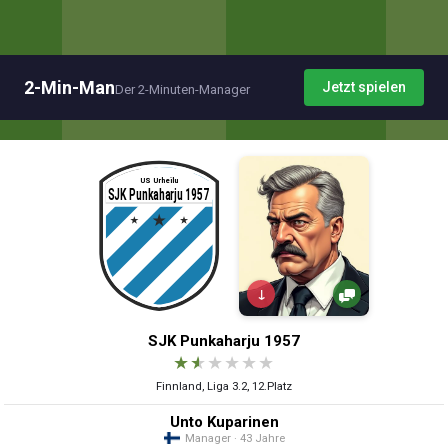
2-Min-Man
Jetzt spielen
Der 2-Minuten-Manager
↓
SJK Punkaharju 1957
★
★
★
★
★
★
Finnland, Liga 3.2, 12.Platz
Unto Kuparinen
Manager · 43 Jahre