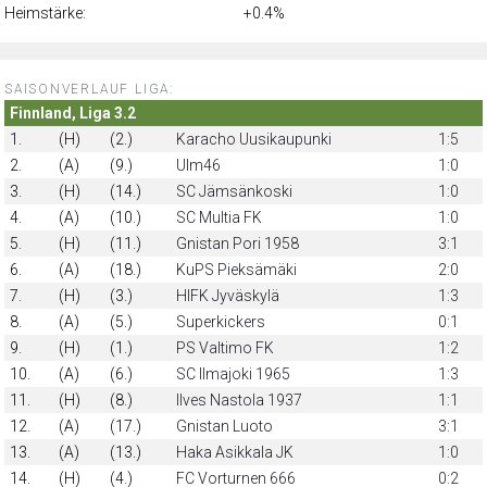
Heimstärke:
+0.4%
SAISONVERLAUF LIGA:
Finnland, Liga 3.2
1.
(H)
(2.)
Karacho Uusikaupunki
1:5
2.
(A)
(9.)
Ulm46
1:0
3.
(H)
(14.)
SC Jämsänkoski
1:0
4.
(A)
(10.)
SC Multia FK
1:0
5.
(H)
(11.)
Gnistan Pori 1958
3:1
6.
(A)
(18.)
KuPS Pieksämäki
2:0
7.
(H)
(3.)
HIFK Jyväskylä
1:3
8.
(A)
(5.)
Superkickers
0:1
9.
(H)
(1.)
PS Valtimo FK
1:2
10.
(A)
(6.)
SC Ilmajoki 1965
1:3
11.
(H)
(8.)
Ilves Nastola 1937
1:1
12.
(A)
(17.)
Gnistan Luoto
3:1
13.
(A)
(13.)
Haka Asikkala JK
1:0
14.
(H)
(4.)
FC Vorturnen 666
0:2