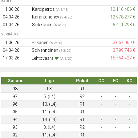
KÄUFE
11.06.26
Kardipetros
10.116.486 €
(A 3/18)
04.04.26
Karantanchev
12.978.277 €
(S 4/20)
01.04.26
Sinkkonen
6.411.293 €
(A 4/22)
VERKÄUFE
11.06.26
Pitkänen
3.667.009 €
(A 2/20)
04.04.26
Solvennoinen
3.799.746 €
(S 3/22)
17.03.26
15.754.427 €
Lehtovaara
(A 6/27)
Saison
Liga
Pokal
CC
EC
KC
98
L3
R1
-
-
-
97
5. (L4)
R2
-
-
-
96
10. (L4)
R1
-
-
-
95
11. (L4)
R1
-
-
-
94
14. (L4)
R1
-
-
-
93
3. (L4)
R2
-
-
-
92
11. (L4)
R1
-
-
-