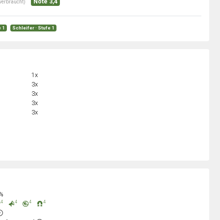
Note 3,4
verbraucht)
e 1
Schleifer · Stufe 1
1x
3x
3x
3x
3x
0%
4
4
4
4