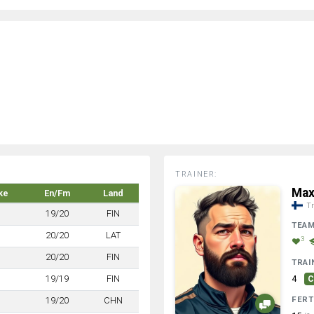
TRAINER:
Max
ke
En/Fm
Land
Tr
19/20
FIN
TEA
20/20
LAT
3
20/20
FIN
TRAI
19/19
FIN
4
C
FERT
19/20
CHN