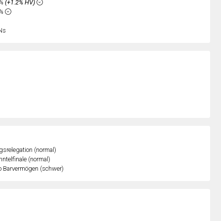
1%
(+1.2% HV)
4%
Ns
gsrelegation (normal)
ntelfinale (normal)
o Barvermögen (schwer)