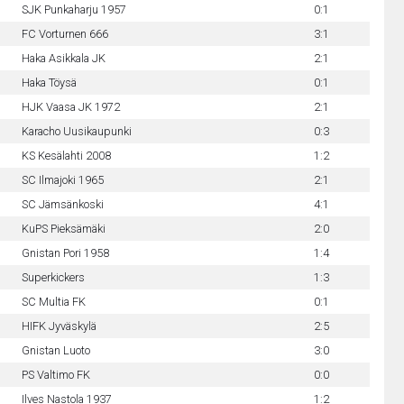
SJK Punkaharju 1957
0:1
FC Vorturnen 666
3:1
Haka Asikkala JK
2:1
Haka Töysä
0:1
HJK Vaasa JK 1972
2:1
Karacho Uusikaupunki
0:3
KS Kesälahti 2008
1:2
SC Ilmajoki 1965
2:1
SC Jämsänkoski
4:1
KuPS Pieksämäki
2:0
Gnistan Pori 1958
1:4
Superkickers
1:3
SC Multia FK
0:1
HIFK Jyväskylä
2:5
Gnistan Luoto
3:0
PS Valtimo FK
0:0
Ilves Nastola 1937
1:2