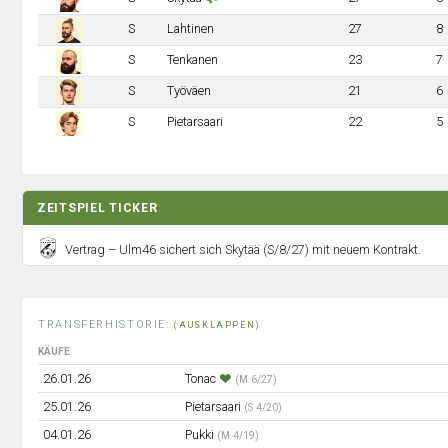
S
Lahtinen
27
8
S
Tenkanen
23
7
S
Työväen
21
6
S
Pietarsaari
22
5
ZEITSPIEL TICKER
Vertrag – Ulm46 sichert sich Skytää (S/8/27) mit neuem Kontrakt.
TRANSFERHISTORIE:
(AUSKLAPPEN)
KÄUFE
26.01.26
Tonac
(M 6/27)
25.01.26
Pietarsaari
(S 4/20)
04.01.26
Pukki
(M 4/19)