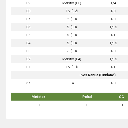
89
Meister (L3)
1/4
88
16. (L2)
R3
87
2. (L3)
R3
86
5. (L3)
1/16
85
6. (L3)
R1
84
5. (L3)
1/16
83
7. (L3)
R3
82
Meister (L4)
1/16
81
15. (L3)
R1
Ilves Ranua (Finnland)
67
L4
R3
Meister
Pokal
CC
0
0
0