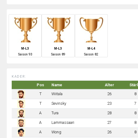
M-L3
M-L3
M-L4
S
aison
93
S
aison
89
S
aison
82
KADER:
Pos
Name
Alter
Stär
T
Wiitala
26
8
T
Sevinsky
23
7
A
Tura
28
8
A
Lammassaari
27
8
A
Wong
26
8