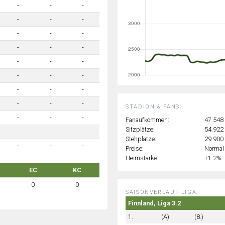
-
-
-
-
-
-
-
-
-
-
-
-
-
-
-
-
-
-
-
-
-
-
-
-
STADION & FANS:
-
-
-
Fanaufkommen:
47.548
Sitzplätze:
54.922
Stehplätze:
29.900
-
-
-
Preise:
Normal
Heimstärke:
+1.2%
EC
KC
0
0
SAISONVERLAUF LIGA:
Finnland, Liga 3.2
1.
(A)
(8.)