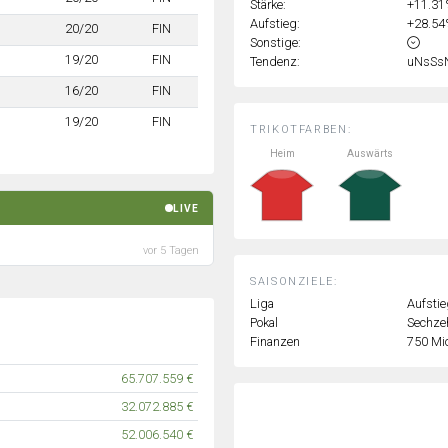
Stärke:
+11.3
Aufstieg:
+28.5
20/20
FIN
Sonstige:
19/20
FIN
Tendenz:
uNsSs
16/20
FIN
19/20
FIN
TRIKOTFARBEN:
Heim
Auswärts
LIVE
vor 5 Tagen
SAISONZIELE:
Liga
Aufstie
Pokal
Sechzeh
Finanzen
750 Mi
65.707.559 €
32.072.885 €
52.006.540 €