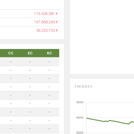
116.436.281 €
167.668.245 €
56.233.700 €
CC
EC
KC
-
-
-
-
-
-
-
-
-
2MINDEX:
-
-
-
-
-
-
-
-
-
-
-
-
-
-
-
-
-
-