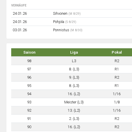
VERKÄUFE
24.01.26
Sihvonen
(M 8/29)
24.01.26
Pohjola
(S 8/29)
03.01.26
Ponnistus
(M 8/30)
Saison
Liga
Pokal
98
L3
R2
97
8. (L3)
R1
96
9. (L3)
R2
95
8. (L3)
R1
94
16. (L2)
1/16
93
Meister (L3)
1/8
92
13. (L2)
1/16
91
2. (L3)
R2
90
16. (L2)
R2