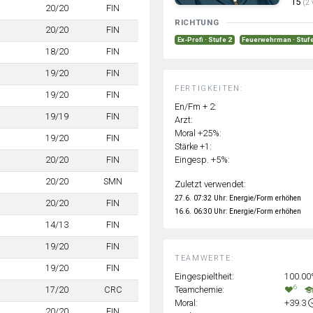
15
(2 
20/20
FIN
RICHTUNG
20/20
FIN
Ex-Profi · Stufe 2
Feuerwehrman · Stuf
18/20
FIN
19/20
FIN
FERTIGKEITEN:
19/20
FIN
En/Fm + 2:
19/19
FIN
Arzt:
Moral +25%:
19/20
FIN
Stärke +1:
Eingesp. +5%:
20/20
FIN
20/20
SMN
Zuletzt verwendet:
27.6. 07:32 Uhr: Energie/Form erhöhen
20/20
FIN
16.6. 06:30 Uhr: Energie/Form erhöhen
14/13
FIN
19/20
FIN
TEAMWERTE:
19/20
FIN
Eingespieltheit:
100.0
6
Teamchemie:
17/20
CRC
Moral:
+39.3
20/20
FIN