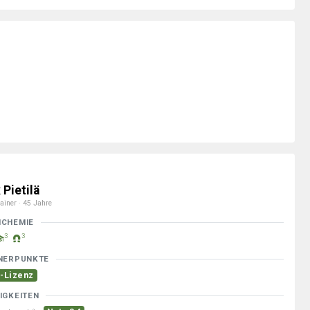
 Pietilä
ainer · 45 Jahre
MCHEMIE
3
3
NERPUNKTE
-Lizenz
IGKEITEN