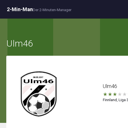
2-Min-Man
Der 2-Minuten-Manager
Ulm46
Ulm46
★
★
★
★
★
Finnland, Liga 