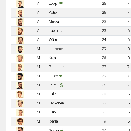
A
Loppi
25
7
A
Koho
26
7
A
Miikka
23
7
A
Luomala
23
6
A
Wärn
24
6
M
Laakonen
29
8
M
Kujala
26
8
M
Paapanen
23
7
M
Tonac
29
7
M
Salmu
26
7
M
Sulku
20
6
M
Pehkonen
22
6
M
Pukki
21
5
M
Ibarra
19
5
S
Skytää
27
8