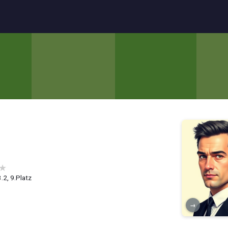
★
3.2, 9.Platz
→