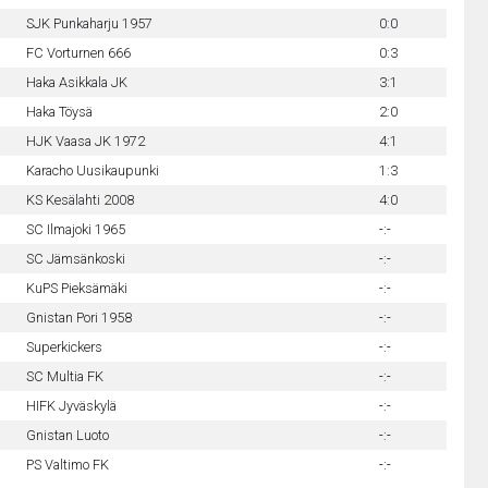
SJK Punkaharju 1957
0:0
FC Vorturnen 666
0:3
Haka Asikkala JK
3:1
Haka Töysä
2:0
HJK Vaasa JK 1972
4:1
Karacho Uusikaupunki
1:3
KS Kesälahti 2008
4:0
SC Ilmajoki 1965
-:-
SC Jämsänkoski
-:-
KuPS Pieksämäki
-:-
Gnistan Pori 1958
-:-
Superkickers
-:-
SC Multia FK
-:-
HIFK Jyväskylä
-:-
Gnistan Luoto
-:-
PS Valtimo FK
-:-