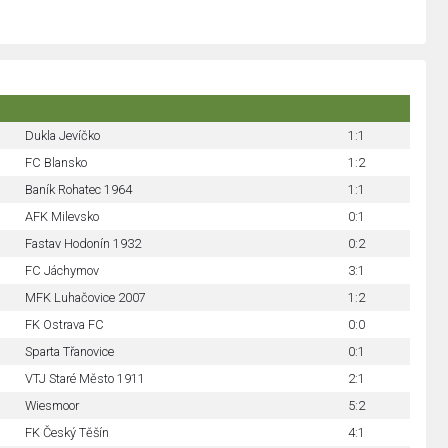
Dukla Jevíčko
1:1
FC Blansko
1:2
Baník Rohatec 1964
1:1
AFK Milevsko
0:1
Fastav Hodonín 1932
0:2
FC Jáchymov
3:1
MFK Luhačovice 2007
1:2
FK Ostrava FC
0:0
Sparta Třanovice
0:1
VTJ Staré Město 1911
2:1
Wiesmoor
5:2
FK Český Těšín
4:1