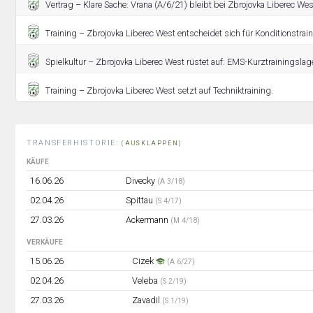
Vertrag – Klare Sache: Vrana (A/6/21) bleibt bei Zbrojovka Liberec Wes
Training – Zbrojovka Liberec West entscheidet sich für Konditionstrain
Spielkultur – Zbrojovka Liberec West rüstet auf: EMS-Kurztrainingslager
Training – Zbrojovka Liberec West setzt auf Techniktraining.
TRANSFERHISTORIE:
(AUSKLAPPEN)
KÄUFE
16.06.26
Divecky
(A 3/18)
02.04.26
Spittau
(S 4/17)
27.03.26
Ackermann
(M 4/18)
VERKÄUFE
15.06.26
Cizek
(A 6/27)
02.04.26
Veleba
(S 2/19)
27.03.26
Zavadil
(S 1/19)