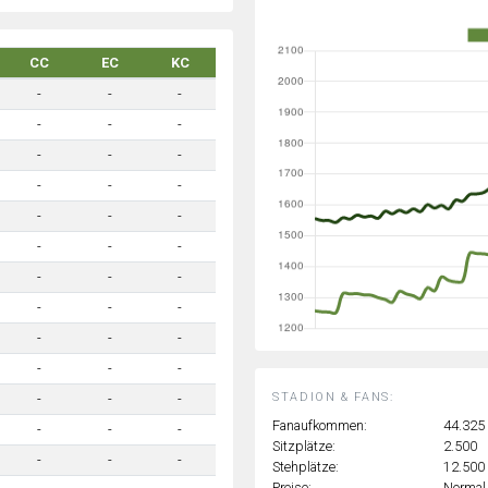
CC
EC
KC
-
-
-
-
-
-
-
-
-
-
-
-
-
-
-
-
-
-
-
-
-
-
-
-
-
-
-
-
-
-
STADION & FANS:
-
-
-
Fanaufkommen:
44.325
-
-
-
Sitzplätze:
2.500
-
-
-
Stehplätze:
12.500
Preise:
Normal