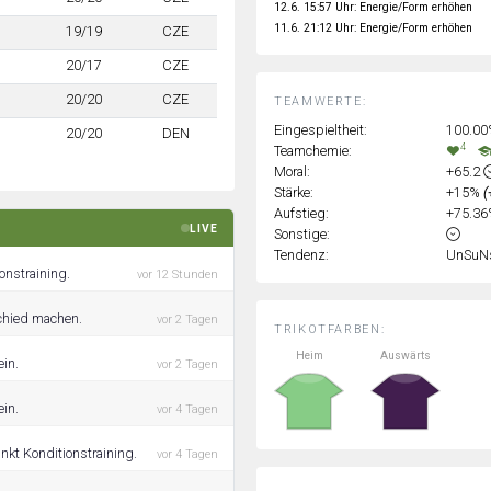
12.6. 15:57 Uhr: Energie/Form erhöhen
11.6. 21:12 Uhr: Energie/Form erhöhen
19/19
CZE
20/17
CZE
20/20
CZE
TEAMWERTE:
Eingespieltheit:
100.0
20/20
DEN
4
Teamchemie:
Moral:
+65.2
Stärke:
+15%
(
Aufstieg:
+75.3
LIVE
Sonstige:
Tendenz:
UnSuN
onstraining.
vor 12 Stunden
schied machen.
vor 2 Tagen
TRIKOTFARBEN:
Heim
Auswärts
ein.
vor 2 Tagen
ein.
vor 4 Tagen
nkt Konditionstraining.
vor 4 Tagen