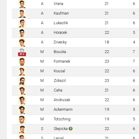
A
Vrana
21
6
A
Kaufman
21
6
A
Lukastik
21
6
A
Horacek
22
5
A
Divecky
18
4
M
Bouska
22
7
✚ 9
M
Formanek
23
7
M
Kousal
22
6
M
Zdrazil
23
6
M
Caha
21
6
M
Andrusak
22
6
M
Ackermann
19
5
M
Totschnig
19
5
S
Slepicka
22
6
S
Lejsal
21
6