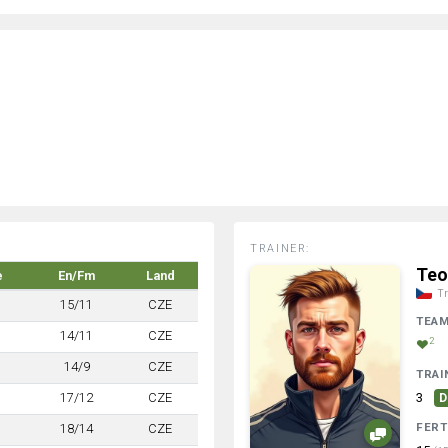
TRAINER:
Teo
e
En/Fm
Land
Tr
15/11
CZE
TEA
14/11
CZE
2
14/9
CZE
TRAI
17/12
CZE
3
D
FERT
18/14
CZE