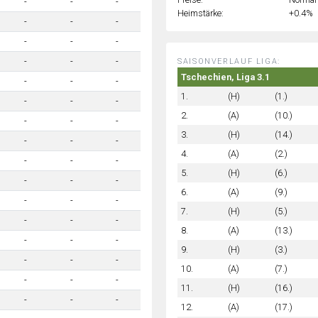
-
-
-
Heimstärke:
+0.4%
-
-
-
-
-
-
-
-
-
SAISONVERLAUF LIGA:
Tschechien, Liga 3.1
-
-
-
1.
(H)
(1.)
-
-
-
2.
(A)
(10.)
-
-
-
3.
(H)
(14.)
-
-
-
4.
(A)
(2.)
-
-
-
5.
(H)
(6.)
-
-
-
6.
(A)
(9.)
-
-
-
7.
(H)
(5.)
-
-
-
8.
(A)
(13.)
-
-
-
9.
(H)
(3.)
-
-
-
10.
(A)
(7.)
-
-
-
11.
(H)
(16.)
-
-
-
12.
(A)
(17.)