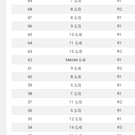
69
7. (L5)
R1
68
8. (L5)
R2
67
8. (L5)
R1
66
9. (L5)
R1
65
13. (L4)
R1
64
11. (L4)
R1
63
15. (L3)
R2
62
Meister (L4)
R1
61
9. (L4)
R2
60
8. (L4)
R1
59
5. (L5)
R1
58
7. (L5)
R1
57
11. (L5)
R2
56
5. (L5)
R1
55
12. (L5)
R1
54
14. (L4)
R3