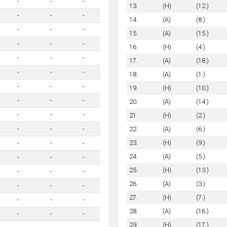
-
-
-
13.
(H)
(12.)
-
-
-
14.
(A)
(8.)
-
-
-
15.
(A)
(15.)
-
-
-
16.
(H)
(4.)
-
-
-
17.
(A)
(18.)
-
-
-
18.
(A)
(1.)
-
-
-
19.
(H)
(10.)
-
-
-
20.
(A)
(14.)
-
-
-
21.
(H)
(2.)
22.
(A)
(6.)
-
-
-
23.
(H)
(9.)
-
-
-
24.
(A)
(5.)
-
-
-
25.
(H)
(13.)
-
-
-
26.
(A)
(3.)
-
-
-
27.
(H)
(7.)
-
-
-
28.
(A)
(16.)
-
-
-
29.
(H)
(17.)