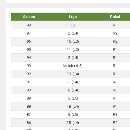
Saison
Liga
Pokal
98
L3
R1
97
2. (L4)
R2
96
15. (L3)
R2
95
11. (L3)
R1
94
2. (L4)
R1
93
Meister (L5)
R1
92
13. (L4)
R1
91
7. (L4)
R3
90
8. (L4)
R3
89
3. (L5)
R1
88
18. (L4)
R1
87
5. (L5)
R3
86
15. (L4)
R2