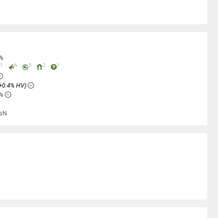
0%
1
6
5
2
1
+0.4% HV)
6%
sN