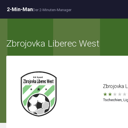
2-Min-Man
Der 2-Minuten-Manager
Zbrojovka Liberec West
Zbrojovka 
★
★
★
★
★
Tschechien, Lig