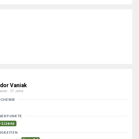
dor Vaniak
ainer · 37 Jahre
MCHEMIE
NERPUNKTE
-Lizenz
IGKEITEN