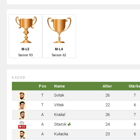
M-L5
M-L4
S
aison
93
S
aison
62
KADER:
Pos
Name
Alter
Stärk
T
Svitak
26
7
T
Vittek
22
6
A
Knakal
26
7
A
Sitarcik
24
6
✚ 11
A
Kukacka
23
6