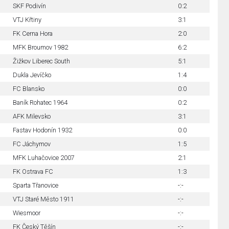
SKF Podivín
0:2
VTJ Křtiny
3:1
FK Cerna Hora
2:0
MFK Broumov 1982
6:2
Žižkov Liberec South
5:1
Dukla Jevíčko
1:4
FC Blansko
0:0
Baník Rohatec 1964
0:2
AFK Milevsko
3:1
Fastav Hodonín 1932
0:0
FC Jáchymov
1:5
MFK Luhačovice 2007
2:1
FK Ostrava FC
1:3
Sparta Třanovice
-:-
VTJ Staré Město 1911
-:-
Wiesmoor
-:-
FK Český Těšín
-:-