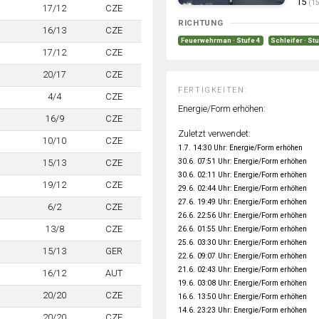
15
(15
17/12
CZE
RICHTUNG
16/13
CZE
Feuerwehrman · Stufe 4
Schleifer · St
17/12
CZE
20/17
CZE
FERTIGKEITEN:
4/4
CZE
Energie/Form erhöhen:
16/9
CZE
Zuletzt verwendet:
10/10
CZE
1.7. 14:30 Uhr: Energie/Form erhöhen
30.6. 07:51 Uhr: Energie/Form erhöhen
15/13
CZE
30.6. 02:11 Uhr: Energie/Form erhöhen
19/12
CZE
29.6. 02:44 Uhr: Energie/Form erhöhen
27.6. 19:49 Uhr: Energie/Form erhöhen
6/2
CZE
26.6. 22:56 Uhr: Energie/Form erhöhen
13/8
CZE
26.6. 01:55 Uhr: Energie/Form erhöhen
25.6. 03:30 Uhr: Energie/Form erhöhen
15/13
GER
22.6. 09:07 Uhr: Energie/Form erhöhen
21.6. 02:43 Uhr: Energie/Form erhöhen
16/12
AUT
19.6. 03:08 Uhr: Energie/Form erhöhen
20/20
CZE
16.6. 13:50 Uhr: Energie/Form erhöhen
14.6. 23:23 Uhr: Energie/Form erhöhen
20/20
CZE