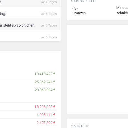
SAISONZIELE:
t.
vor 4 Tagen
Liga
Mindest
Finanzen
schulde
ing.
vor 5 Tagen
 steht ab sofort offen.
vor 6 Tagen
vor 6 Tagen
10.410.422 €
25.362.241 €
20.953.994 €
18.206.028 €
4.905.111 €
2.497.399 €
2MINDEX: