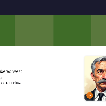
Liberec West
★
a 3.1, 11.Platz
↘