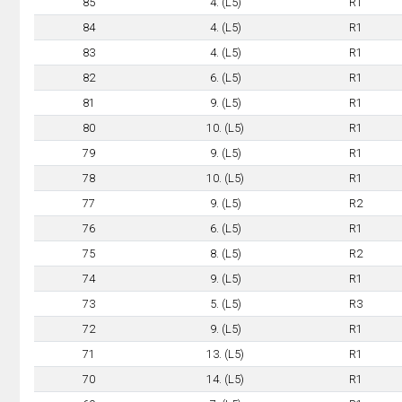
85
4. (L5)
R1
84
4. (L5)
R1
83
4. (L5)
R1
82
6. (L5)
R1
81
9. (L5)
R1
80
10. (L5)
R1
79
9. (L5)
R1
78
10. (L5)
R1
77
9. (L5)
R2
76
6. (L5)
R1
75
8. (L5)
R2
74
9. (L5)
R1
73
5. (L5)
R3
72
9. (L5)
R1
71
13. (L5)
R1
70
14. (L5)
R1