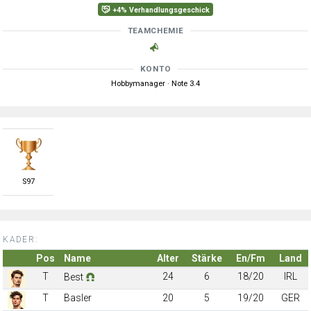
+4% Verhandlungsgeschick
TEAMCHEMIE
KONTO
Hobbymanager · Note 3.4
S
97
KADER:
Pos
Name
Alter
Stärke
En/Fm
Land
T
24
6
18/20
IRL
Best
T
Basler
20
5
19/20
GER