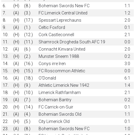
6.
(H)
(8.)
Bohemian Swords New FC
1:1
7.
(A)
(3.)
FC Limerick Central United
1:2
8.
(H)
(17.)
Spessart Leprechauns
2:0
9.
(A)
(1.)
Celtic Foxford
0:1
10.
(H)
(12.)
Cork Castleconnell
2:1
11.
(H)
(11.)
Shamrock Drogheda South AFC 19
0:0
12.
(A)
(6.)
Connacht Kinvara United
2:0
13.
(H)
(2.)
Munster Sneem 1988
0:2
14.
(A)
(16.)
Conys irre Iren
3:0
15.
(H)
(15.)
FC Roscommon Athletic
0:0
16.
(A)
(18.)
O'Donald
6:1
17.
(H)
(9.)
Athletic Limerick New 1942
1:4
18.
(H)
(10.)
Limerick Rathfarnham
2:1
19.
(A)
(7.)
Bohemian Bantry
0:2
20.
(H)
(14.)
FC Carrick-on-Suir
0:1
21.
(A)
(4.)
Bohemian Swords Old
1:1
22.
(H)
(5.)
City Limerick Old
0:1
23.
(A)
(8.)
Bohemian Swords New FC
1:0