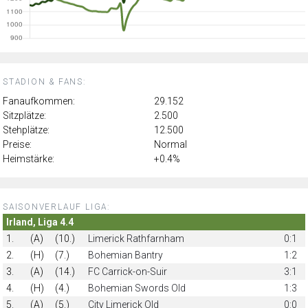
STADION & FANS:
Fanaufkommen:
29.152
Sitzplätze:
2.500
Stehplätze:
12.500
Preise:
Normal
Heimstärke:
+0.4%
SAISONVERLAUF LIGA:
Irland, Liga 4.4
1.
(A)
(10.)
Limerick Rathfarnham
0:1
2.
(H)
(7.)
Bohemian Bantry
1:2
3.
(A)
(14.)
FC Carrick-on-Suir
3:1
4.
(H)
(4.)
Bohemian Swords Old
1:3
5.
(A)
(5.)
City Limerick Old
0:0