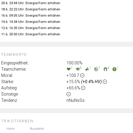
20.6. 23:44 Uhr: Energie/Form erhöhen
18.6. 22:22 Uhr: Energie/Form erhöhen
16.6. 09:05 Uhr: Energie/Form erhöhen
14.6. 14:34 Uhr: Energie/Form erhöhen
12.6. 16:35 Uhr: Energie/Form erhöhen
11.6. 20:50 Uhr: Energie/Form erhöhen
TEAMWERTE:
Eingespieltheit:
100.00%
2
6
1
1
4
1
Teamchemie:
Moral:
+100.7
Stärke:
+15.5%
(+0.4% HV)
Aufstieg:
+65.6%
Sonstige:
Tendenz:
nNuNsSs
TRIKOTFARBEN:
Heim
Auswärts