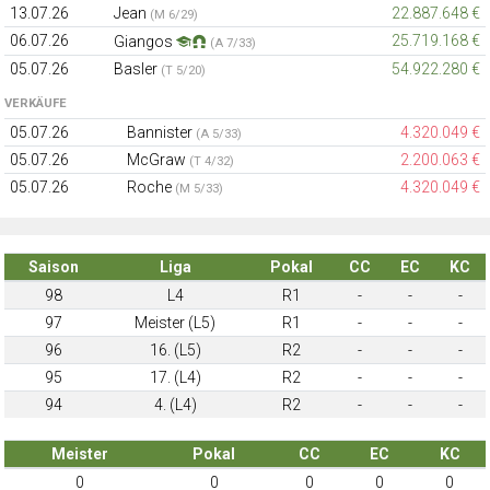
13.07.26
Jean
22.887.648 €
(M 6/29)
06.07.26
25.719.168 €
Giangos
(A 7/33)
05.07.26
Basler
54.922.280 €
(T 5/20)
VERKÄUFE
05.07.26
Bannister
4.320.049 €
(A 5/33)
05.07.26
McGraw
2.200.063 €
(T 4/32)
05.07.26
Roche
4.320.049 €
(M 5/33)
Saison
Liga
Pokal
CC
EC
KC
98
L4
R1
-
-
-
97
Meister (L5)
R1
-
-
-
96
16. (L5)
R2
-
-
-
95
17. (L4)
R2
-
-
-
94
4. (L4)
R2
-
-
-
Meister
Pokal
CC
EC
KC
0
0
0
0
0