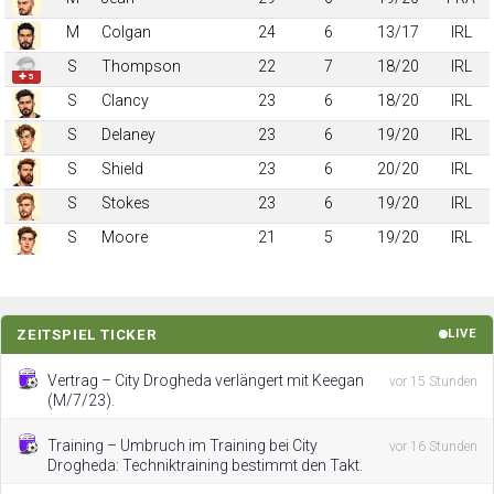
M
Colgan
24
6
13/17
IRL
S
Thompson
22
7
18/20
IRL
✚ 5
S
Clancy
23
6
18/20
IRL
S
Delaney
23
6
19/20
IRL
S
Shield
23
6
20/20
IRL
S
Stokes
23
6
19/20
IRL
S
Moore
21
5
19/20
IRL
ZEITSPIEL TICKER
LIVE
Vertrag – City Drogheda verlängert mit Keegan
vor 15 Stunden
(M/7/23).
Training – Umbruch im Training bei City
vor 16 Stunden
Drogheda: Techniktraining bestimmt den Takt.