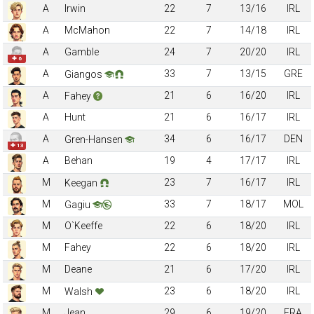
A
Irwin
22
7
13/16
IRL
A
McMahon
22
7
14/18
IRL
A
Gamble
24
7
20/20
IRL
✚ 6
A
33
7
13/15
GRE
Giangos
A
21
6
16/20
IRL
Fahey
A
Hunt
21
6
16/17
IRL
A
34
6
16/17
DEN
Gren-Hansen
✚ 13
A
Behan
19
4
17/17
IRL
M
23
7
16/17
IRL
Keegan
M
33
7
18/17
MOL
Gagiu
M
O`Keeffe
22
6
18/20
IRL
M
Fahey
22
6
18/20
IRL
M
Deane
21
6
17/20
IRL
M
23
6
18/20
IRL
Walsh
M
Jean
29
6
19/20
FRA