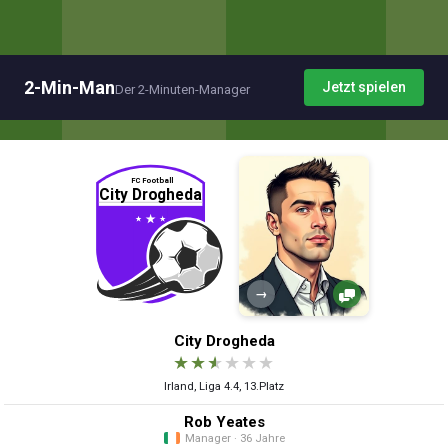
2-Min-Man
Jetzt spielen
Der 2-Minuten-Manager
→
City Drogheda
★
★
★
★
★
★
Irland, Liga 4.4, 13.Platz
Rob Yeates
Manager · 36 Jahre