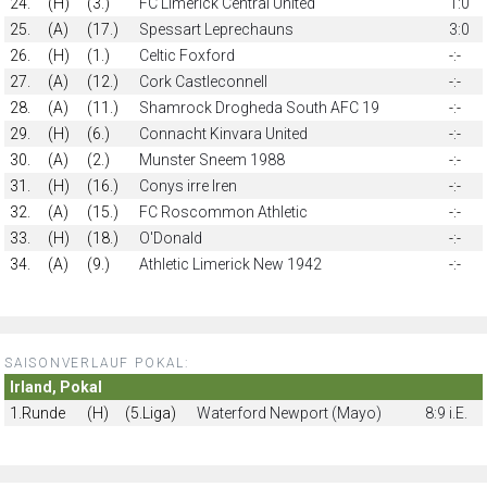
24.
(H)
(3.)
FC Limerick Central United
1:0
25.
(A)
(17.)
Spessart Leprechauns
3:0
26.
(H)
(1.)
Celtic Foxford
-:-
27.
(A)
(12.)
Cork Castleconnell
-:-
28.
(A)
(11.)
Shamrock Drogheda South AFC 19
-:-
29.
(H)
(6.)
Connacht Kinvara United
-:-
30.
(A)
(2.)
Munster Sneem 1988
-:-
31.
(H)
(16.)
Conys irre Iren
-:-
32.
(A)
(15.)
FC Roscommon Athletic
-:-
33.
(H)
(18.)
O'Donald
-:-
34.
(A)
(9.)
Athletic Limerick New 1942
-:-
SAISONVERLAUF POKAL:
Irland, Pokal
1.Runde
(H)
(5.Liga)
Waterford Newport (Mayo)
8:9 i.E.