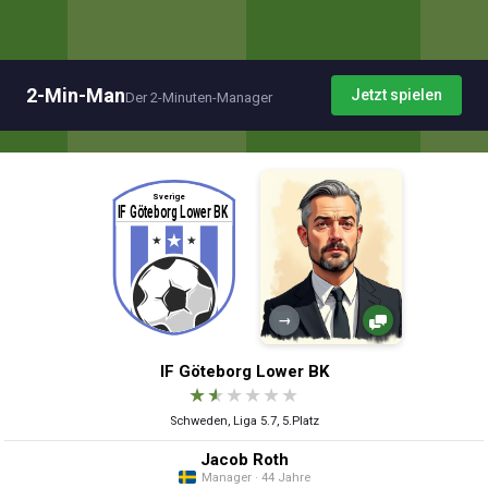
2-Min-Man
Jetzt spielen
Der 2-Minuten-Manager
→
IF Göteborg Lower BK
★
★
★
★
★
★
Schweden, Liga 5.7, 5.Platz
Jacob Roth
Manager · 44 Jahre