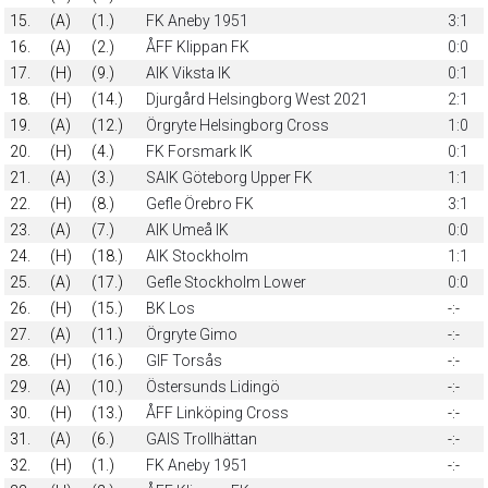
15.
(A)
(1.)
FK Aneby 1951
3:1
16.
(A)
(2.)
ÅFF Klippan FK
0:0
17.
(H)
(9.)
AIK Viksta IK
0:1
18.
(H)
(14.)
Djurgård Helsingborg West 2021
2:1
19.
(A)
(12.)
Örgryte Helsingborg Cross
1:0
20.
(H)
(4.)
FK Forsmark IK
0:1
21.
(A)
(3.)
SAIK Göteborg Upper FK
1:1
22.
(H)
(8.)
Gefle Örebro FK
3:1
23.
(A)
(7.)
AIK Umeå IK
0:0
24.
(H)
(18.)
AIK Stockholm
1:1
25.
(A)
(17.)
Gefle Stockholm Lower
0:0
26.
(H)
(15.)
BK Los
-:-
27.
(A)
(11.)
Örgryte Gimo
-:-
28.
(H)
(16.)
GIF Torsås
-:-
29.
(A)
(10.)
Östersunds Lidingö
-:-
30.
(H)
(13.)
ÅFF Linköping Cross
-:-
31.
(A)
(6.)
GAIS Trollhättan
-:-
32.
(H)
(1.)
FK Aneby 1951
-:-