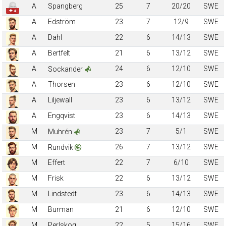
A
Spangberg
25
7
20/20
SWE
✚ 4
A
Edström
23
7
12/9
SWE
A
Dahl
22
6
14/13
SWE
A
Bertfelt
21
6
13/12
SWE
A
24
6
12/10
SWE
Sockander
A
Thorsen
23
6
12/10
SWE
A
Liljewall
23
6
13/12
SWE
A
Engqvist
23
6
14/13
SWE
M
23
7
5/1
SWE
Muhrén
M
26
7
13/12
SWE
Rundvik
M
Effert
22
7
6/10
SWE
M
Frisk
22
6
13/12
SWE
M
Lindstedt
23
6
14/13
SWE
M
Burman
21
6
12/10
SWE
M
Perlskog
22
5
15/16
SWE