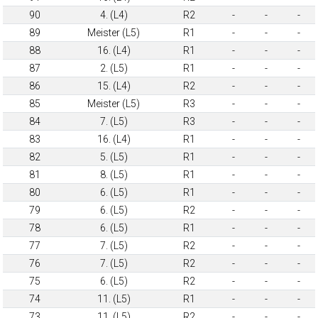
90
4. (L4)
R2
-
-
-
89
Meister (L5)
R1
-
-
-
88
16. (L4)
R1
-
-
-
87
2. (L5)
R1
-
-
-
86
15. (L4)
R2
-
-
-
85
Meister (L5)
R3
-
-
-
84
7. (L5)
R3
-
-
-
83
16. (L4)
R1
-
-
-
82
5. (L5)
R1
-
-
-
81
8. (L5)
R1
-
-
-
80
6. (L5)
R1
-
-
-
79
6. (L5)
R2
-
-
-
78
6. (L5)
R1
-
-
-
77
7. (L5)
R2
-
-
-
76
7. (L5)
R2
-
-
-
75
6. (L5)
R2
-
-
-
74
11. (L5)
R1
-
-
-
73
11. (L5)
R2
-
-
-