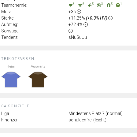
3
5
5
3
5
1
Teamchemie:
Moral:
+36
Stärke:
+11.25%
(+0.3% HV)
Aufstieg:
+72.4%
Sonstige:
Tendenz:
sNuSuUu
TRIKOTFARBEN:
Heim
Auswärts
SAISONZIELE:
Liga
Mindestens Platz 7 (normal)
Finanzen
schuldenfrei (leicht)