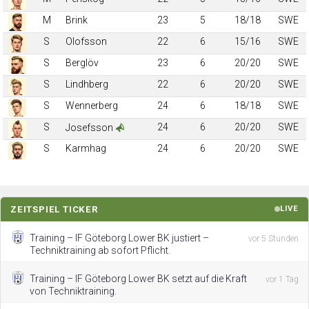
M
Brink
23
5
18/18
SWE
S
Olofsson
22
6
15/16
SWE
S
Berglöv
23
6
20/20
SWE
S
Lindhberg
22
6
20/20
SWE
S
Wennerberg
24
6
18/18
SWE
S
24
6
20/20
SWE
Josefsson
S
Karmhag
24
6
20/20
SWE
ZEITSPIEL TICKER
LIVE
Training – IF Göteborg Lower BK justiert –
vor 5 Stunden
Techniktraining ab sofort Pflicht.
Training – IF Göteborg Lower BK setzt auf die Kraft
vor 1 Tag
von Techniktraining.