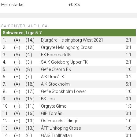
Heimstärke:
+0.3%
SAISONVERLAUF LIGA:
Schweden, Liga 5.7
1.
(A)
(14.)
Djurgård Helsingborg West 2021
2:1
2.
(H)
(12.)
Örgryte Helsingborg Cross
0:1
3.
(A)
(4.)
FK Forsmark IK
1:1
4.
(H)
(3.)
SAIK Göteborg Upper FK
2:1
5.
(A)
(8.)
Gefle Örebro FK
1:0
6.
(H)
(7.)
AIK Umeå IK
0:2
7.
(A)
(18.)
AIK Stockholm
5:1
8.
(H)
(17.)
Gefle Stockholm Lower
1:0
9.
(A)
(15.)
BK Los
0:1
10.
(H)
(11.)
Örgryte Gimo
1:3
11.
(A)
(16.)
GIF Torsås
3:1
12.
(H)
(10.)
Östersunds Lidingö
1:0
13.
(A)
(13.)
ÅFF Linköping Cross
1:0
14.
(H)
(6.)
GAIS Trollhättan
0:1