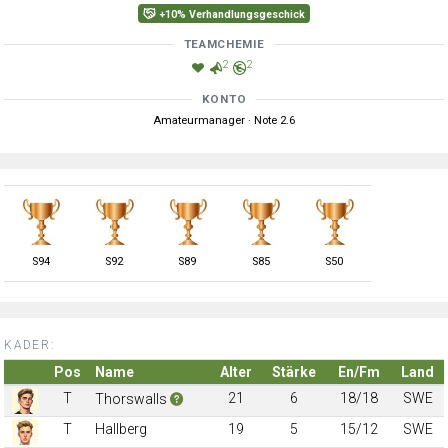
+10% Verhandlungsgeschick
TEAMCHEMIE
2
2
KONTO
Amateurmanager · Note 2.6
S
94
S
92
S
89
S
85
S
50
KADER:
Pos
Name
Alter
Stärke
En/Fm
Land
T
21
6
18/18
SWE
Thorswalls
T
Hallberg
19
5
15/12
SWE