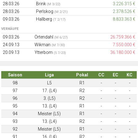
28.03.26
Brink
3.226.315 €
(M 3/22)
28.03.26
Perlskog
2.378.526 €
(M 2/21)
09.03.26
Hallberg
8.833.363 €
(T 2/17)
VERKÄUFE
09.03.26
Örtendahl
26.759.366 €
(M 6/27)
24.09.13
Wikman
7.550.000 €
(M 7/30)
20.09.13
Ytterbom
36.180.000 €
(S 7/23)
Saison
Liga
Pokal
CC
EC
KC
98
L5
R1
-
-
-
97
17. (L4)
R2
-
-
-
96
3. (L5)
R2
-
-
-
95
13. (L4)
R1
-
-
-
94
Meister (L5)
R1
-
-
-
93
13. (L4)
R2
-
-
-
92
Meister (L5)
R1
-
-
-
91
16. (L4)
R2
-
-
-