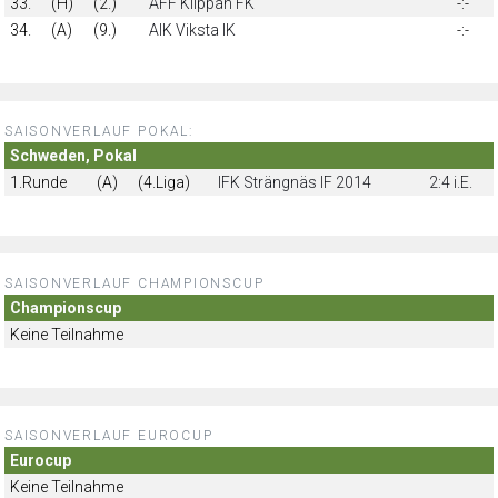
33.
(H)
(2.)
ÅFF Klippan FK
-:-
34.
(A)
(9.)
AIK Viksta IK
-:-
SAISONVERLAUF POKAL:
Schweden, Pokal
1.Runde
(A)
(4.Liga)
IFK Strängnäs IF 2014
2:4 i.E.
SAISONVERLAUF CHAMPIONSCUP
Championscup
Keine Teilnahme
SAISONVERLAUF EUROCUP
Eurocup
Keine Teilnahme