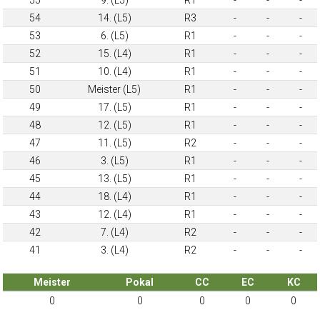
54
14. (L5)
R3
-
-
-
53
6. (L5)
R1
-
-
-
52
15. (L4)
R1
-
-
-
51
10. (L4)
R1
-
-
-
50
Meister (L5)
R1
-
-
-
49
17. (L5)
R1
-
-
-
48
12. (L5)
R1
-
-
-
47
11. (L5)
R2
-
-
-
46
3. (L5)
R1
-
-
-
45
13. (L5)
R1
-
-
-
44
18. (L4)
R1
-
-
-
43
12. (L4)
R1
-
-
-
42
7. (L4)
R2
-
-
-
41
3. (L4)
R2
-
-
-
Meister
Pokal
CC
EC
KC
0
0
0
0
0