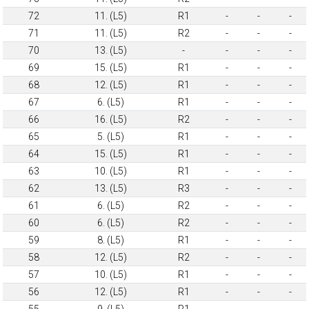
72
11. (L5)
R1
-
-
-
71
11. (L5)
R2
-
-
-
70
13. (L5)
-
-
-
-
69
15. (L5)
R1
-
-
-
68
12. (L5)
R1
-
-
-
67
6. (L5)
R1
-
-
-
66
16. (L5)
R2
-
-
-
65
5. (L5)
R1
-
-
-
64
15. (L5)
R1
-
-
-
63
10. (L5)
R1
-
-
-
62
13. (L5)
R3
-
-
-
61
6. (L5)
R2
-
-
-
60
6. (L5)
R2
-
-
-
59
8. (L5)
R1
-
-
-
58
12. (L5)
R2
-
-
-
57
10. (L5)
R1
-
-
-
56
12. (L5)
R1
-
-
-
55
9. (L5)
R1
-
-
-