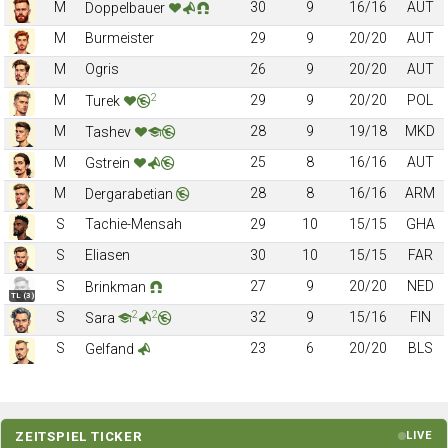
M
30
9
16/16
AUT
Doppelbauer
M
Burmeister
29
9
20/20
AUT
M
Ogris
26
9
20/20
AUT
2
M
29
9
20/20
POL
Turek
M
28
9
19/18
MKD
Tashev
M
25
8
16/16
AUT
Gstrein
M
28
8
16/16
ARM
Dergarabetian
S
Tachie-Mensah
29
10
15/15
GHA
S
Eliasen
30
10
15/15
FAR
S
27
9
20/20
NED
Brinkman
TL (3)
2
2
S
32
9
15/16
FIN
Sara
S
23
6
20/20
BLS
Gelfand
ZEITSPIEL TICKER
LIVE