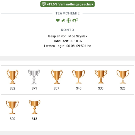
+11.5% Verhandlungsgeschick
TEAMCHEMIE
2
KONTO
Gespielt von: Moe Szyslak
Dabei seit: 09.10.07
Letztes Login: 06.08. 09:50 Uhr
S
82
S
71
S
57
S
40
S
30
S
26
S
20
S
13