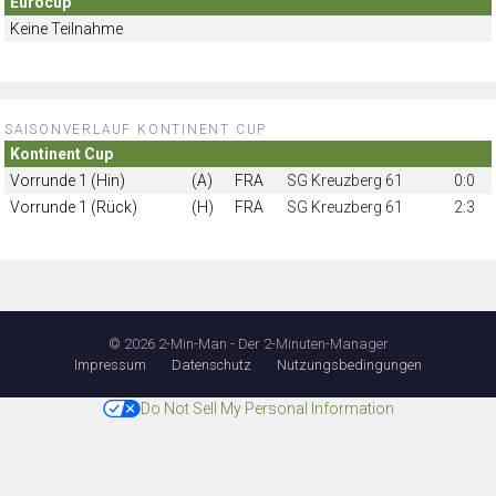
Eurocup
Keine Teilnahme
SAISONVERLAUF KONTINENT CUP
Kontinent Cup
Vorrunde 1 (Hin)
(A)
FRA
SG Kreuzberg 61
0:0
Vorrunde 1 (Rück)
(H)
FRA
SG Kreuzberg 61
2:3
© 2026 2-Min-Man - Der 2-Minuten-Manager
Impressum
Datenschutz
Nutzungsbedingungen
Do Not Sell My Personal Information