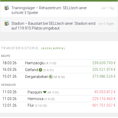
Trainingslager – Rehazentrum: SELLtech ianer
vor 1 Tag
schickt 3 Spieler.
Stadion – Baustart bei SELLtech ianer: Stadion wird
vor 4 Tagen
auf 119.915 Plätze umgebaut.
TRANSFERHISTORIE:
(AUSKLAPPEN)
KÄUFE
18.03.26
Hamzaoglu
299.609.793 €
(A 7/25)
16.03.26
205.521.974 €
Gelfand
(S 5/21)
15.01.26
373.986.524 €
Dergarabetian
(M 8/26)
VERKÄUFE
11.03.26
45.053.812 €
Pasquini
(M 7/31)
11.03.26
Hermosa
229.116.460 €
(S 9/32)
12.01.26
Flür
901.751.557 €
(S 10/32)