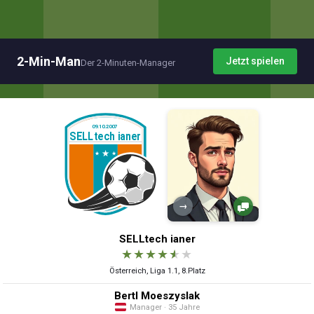
2-Min-Man
Jetzt spielen
Der 2-Minuten-Manager
→
SELLtech ianer
★
★
★
★
★
★
Österreich, Liga 1.1, 8.Platz
Bertl Moeszyslak
Manager · 35 Jahre