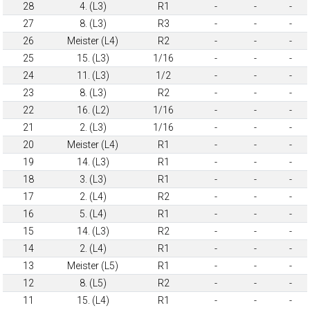
28
4. (L3)
R1
-
-
-
27
8. (L3)
R3
-
-
-
26
Meister (L4)
R2
-
-
-
25
15. (L3)
1/16
-
-
-
24
11. (L3)
1/2
-
-
-
23
8. (L3)
R2
-
-
-
22
16. (L2)
1/16
-
-
-
21
2. (L3)
1/16
-
-
-
20
Meister (L4)
R1
-
-
-
19
14. (L3)
R1
-
-
-
18
3. (L3)
R1
-
-
-
17
2. (L4)
R2
-
-
-
16
5. (L4)
R1
-
-
-
15
14. (L3)
R2
-
-
-
14
2. (L4)
R1
-
-
-
13
Meister (L5)
R1
-
-
-
12
8. (L5)
R2
-
-
-
11
15. (L4)
R1
-
-
-