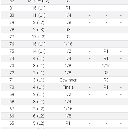
82
Meister (L2)
R2
-
-
-
81
16. (L1)
R1
-
-
-
80
11. (L1)
1/4
-
-
-
79
3. (L2)
1/8
-
-
-
78
2. (L3)
R3
-
-
-
77
17. (L2)
R2
-
-
-
76
16. (L1)
1/16
-
-
-
75
14. (L1)
1/2
-
R1
-
74
4. (L1)
1/4
-
R1
-
73
3. (L1)
1/8
-
1/16
-
72
2. (L1)
1/8
-
R3
-
71
3. (L1)
Gewinner
-
R3
-
70
4. (L1)
Finale
-
R1
-
69
2. (L1)
1/2
-
-
-
68
8. (L1)
1/4
-
-
-
67
2. (L2)
1/16
-
-
-
66
6. (L2)
1/8
-
-
-
65
5. (L2)
R1
-
-
-