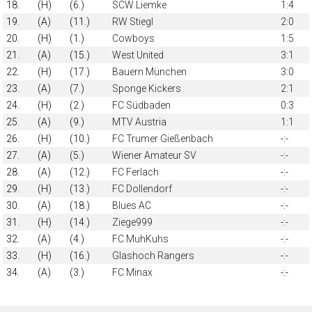
18.
(H)
(6.)
SCW Liemke
1:4
19.
(A)
(11.)
RW Stiegl
2:0
20.
(H)
(1.)
Cowboys
1:5
21.
(A)
(15.)
West United
3:1
22.
(H)
(17.)
Bauern München
3:0
23.
(A)
(7.)
Sponge Kickers
2:1
24.
(H)
(2.)
FC Südbaden
0:3
25.
(A)
(9.)
MTV Austria
1:1
26.
(H)
(10.)
FC Trumer Gießenbach
-:-
27.
(A)
(5.)
Wiener Amateur SV
-:-
28.
(A)
(12.)
FC Ferlach
-:-
29.
(H)
(13.)
FC Dollendorf
-:-
30.
(A)
(18.)
Blues AC
-:-
31.
(H)
(14.)
Ziege999
-:-
32.
(A)
(4.)
FC MuhKuhs
-:-
33.
(H)
(16.)
Glashoch Rangers
-:-
34.
(A)
(3.)
FC Minax
-:-