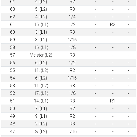
64
4. (L2)
R2
-
-
-
63
5. (L2)
R3
-
-
-
62
4. (L2)
1/4
-
-
-
61
15. (L1)
1/2
-
R2
-
60
3. (L1)
R3
-
-
-
59
3. (L2)
1/16
-
-
-
58
16. (L1)
1/8
-
-
-
57
Meister (L2)
R3
-
-
-
56
6. (L2)
1/2
-
-
-
55
11. (L2)
R2
-
-
-
54
6. (L2)
1/16
-
-
-
53
11. (L2)
R3
-
-
-
52
17. (L1)
1/8
-
-
-
51
14. (L1)
R3
-
R1
-
50
7. (L1)
R2
-
-
-
49
9. (L1)
R2
-
-
-
48
2. (L2)
R3
-
-
-
47
8. (L2)
1/16
-
-
-