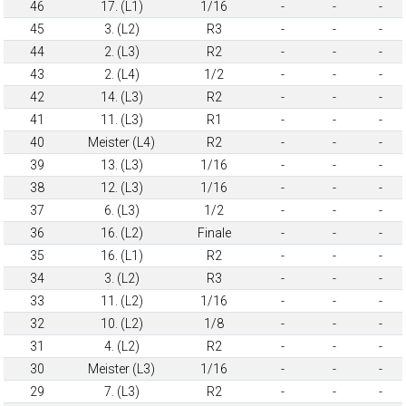
46
17. (L1)
1/16
-
-
-
45
3. (L2)
R3
-
-
-
44
2. (L3)
R2
-
-
-
43
2. (L4)
1/2
-
-
-
42
14. (L3)
R2
-
-
-
41
11. (L3)
R1
-
-
-
40
Meister (L4)
R2
-
-
-
39
13. (L3)
1/16
-
-
-
38
12. (L3)
1/16
-
-
-
37
6. (L3)
1/2
-
-
-
36
16. (L2)
Finale
-
-
-
35
16. (L1)
R2
-
-
-
34
3. (L2)
R3
-
-
-
33
11. (L2)
1/16
-
-
-
32
10. (L2)
1/8
-
-
-
31
4. (L2)
R2
-
-
-
30
Meister (L3)
1/16
-
-
-
29
7. (L3)
R2
-
-
-