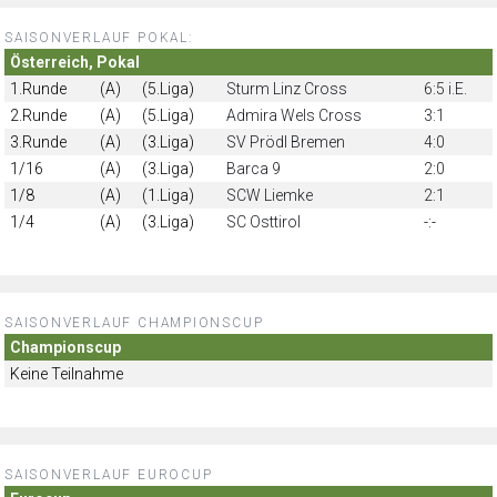
SAISONVERLAUF POKAL:
Österreich, Pokal
1.Runde
(A)
(5.Liga)
Sturm Linz Cross
6:5 i.E.
2.Runde
(A)
(5.Liga)
Admira Wels Cross
3:1
3.Runde
(A)
(3.Liga)
SV Prödl Bremen
4:0
1/16
(A)
(3.Liga)
Barca 9
2:0
1/8
(A)
(1.Liga)
SCW Liemke
2:1
1/4
(A)
(3.Liga)
SC Osttirol
-:-
SAISONVERLAUF CHAMPIONSCUP
Championscup
Keine Teilnahme
SAISONVERLAUF EUROCUP