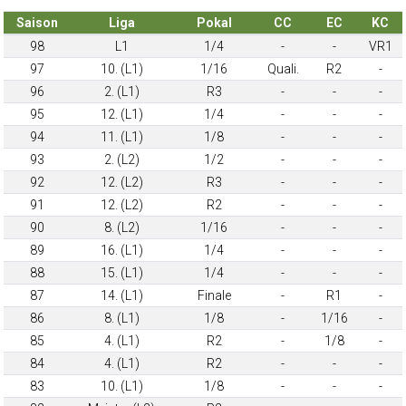
Saison
Liga
Pokal
CC
EC
KC
98
L1
1/4
-
-
VR1
97
10. (L1)
1/16
Quali.
R2
-
96
2. (L1)
R3
-
-
-
95
12. (L1)
1/4
-
-
-
94
11. (L1)
1/8
-
-
-
93
2. (L2)
1/2
-
-
-
92
12. (L2)
R3
-
-
-
91
12. (L2)
R2
-
-
-
90
8. (L2)
1/16
-
-
-
89
16. (L1)
1/4
-
-
-
88
15. (L1)
1/4
-
-
-
87
14. (L1)
Finale
-
R1
-
86
8. (L1)
1/8
-
1/16
-
85
4. (L1)
R2
-
1/8
-
84
4. (L1)
R2
-
-
-
83
10. (L1)
1/8
-
-
-