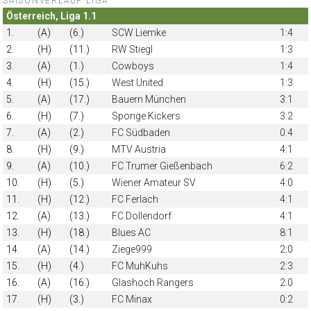
SAISONVERLAUF LIGA:
Österreich, Liga 1.1
1.
(A)
(6.)
SCW Liemke
1:4
2.
(H)
(11.)
RW Stiegl
1:3
3.
(A)
(1.)
Cowboys
1:4
4.
(H)
(15.)
West United
1:3
5.
(A)
(17.)
Bauern München
3:1
6.
(H)
(7.)
Sponge Kickers
3:2
7.
(A)
(2.)
FC Südbaden
0:4
8.
(H)
(9.)
MTV Austria
4:1
9.
(A)
(10.)
FC Trumer Gießenbach
6:2
10.
(H)
(5.)
Wiener Amateur SV
4:0
11.
(H)
(12.)
FC Ferlach
4:1
12.
(A)
(13.)
FC Dollendorf
4:1
13.
(H)
(18.)
Blues AC
8:1
14.
(A)
(14.)
Ziege999
2:0
15.
(H)
(4.)
FC MuhKuhs
2:3
16.
(A)
(16.)
Glashoch Rangers
2:0
17.
(H)
(3.)
FC Minax
0:2