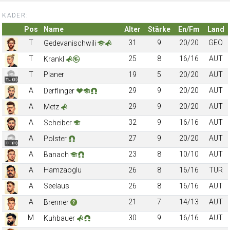
KADER:
Pos
Name
Alter
Stärke
En/Fm
Land
T
31
9
20/20
GEO
Gedevanischwili
T
25
8
16/16
AUT
Krankl
T
Planer
19
5
20/20
AUT
TL (3)
A
29
9
20/20
AUT
Derflinger
A
29
9
20/20
AUT
Metz
A
32
9
16/16
AUT
Scheiber
A
27
9
20/20
AUT
Polster
TL (3)
A
23
8
10/10
AUT
Banach
A
Hamzaoglu
26
8
16/16
TUR
A
Seelaus
26
8
16/16
AUT
A
21
7
14/13
AUT
Brenner
M
30
9
16/16
AUT
Kuhbauer