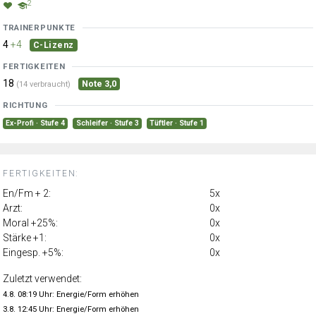
2
TRAINERPUNKTE
4
+4
C-Lizenz
FERTIGKEITEN
18
Note 3,0
(14 verbraucht)
RICHTUNG
Ex-Profi · Stufe 4
Schleifer · Stufe 3
Tüftler · Stufe 1
FERTIGKEITEN:
En/Fm + 2:
5x
Arzt:
0x
Moral +25%:
0x
Stärke +1:
0x
Eingesp. +5%:
0x
Zuletzt verwendet:
4.8. 08:19 Uhr: Energie/Form erhöhen
3.8. 12:45 Uhr: Energie/Form erhöhen