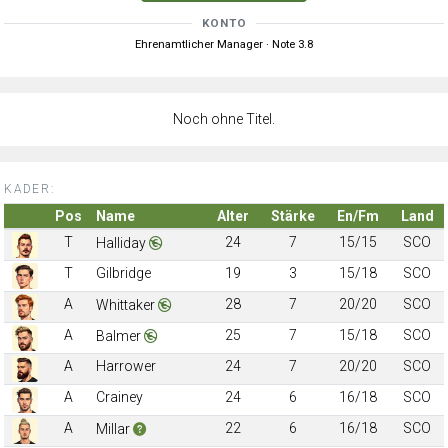
KONTO
Ehrenamtlicher Manager · Note 3.8
Noch ohne Titel.
KADER:
Pos
Name
Alter
Stärke
En/Fm
Land
T
24
7
15/15
SCO
Halliday
T
Gilbridge
19
3
15/18
SCO
A
28
7
20/20
SCO
Whittaker
A
25
7
15/18
SCO
Balmer
A
Harrower
24
7
20/20
SCO
A
Crainey
24
6
16/18
SCO
A
22
6
16/18
SCO
Millar