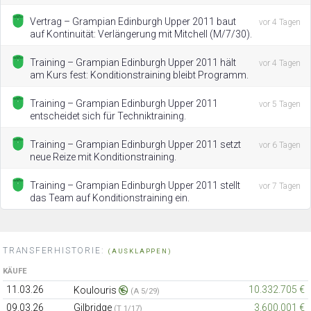
Vertrag – Grampian Edinburgh Upper 2011 baut
vor 4 Tagen
auf Kontinuität: Verlängerung mit Mitchell (M/7/30).
Training – Grampian Edinburgh Upper 2011 hält
vor 4 Tagen
am Kurs fest: Konditionstraining bleibt Programm.
Training – Grampian Edinburgh Upper 2011
vor 5 Tagen
entscheidet sich für Techniktraining.
Training – Grampian Edinburgh Upper 2011 setzt
vor 6 Tagen
neue Reize mit Konditionstraining.
Training – Grampian Edinburgh Upper 2011 stellt
vor 7 Tagen
das Team auf Konditionstraining ein.
TRANSFERHISTORIE:
(AUSKLAPPEN)
KÄUFE
11.03.26
10.332.705 €
Koulouris
(A 5/29)
09.03.26
Gilbridge
3.600.001 €
(T 1/17)