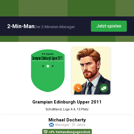
2-Min-Man
Jetzt spielen
Der 2-Minuten-Manager
↘
Grampian Edinburgh Upper 2011
Schottland, Liga 4.4, 13.Platz
Michael Docherty
Manager · 31 Jahre
+4% Verhandlungsgeschick