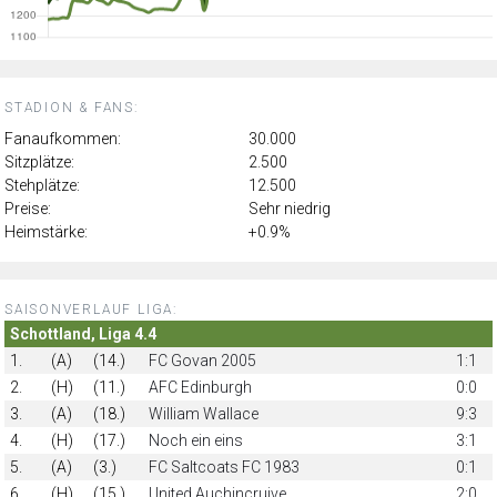
STADION & FANS:
Fanaufkommen:
30.000
Sitzplätze:
2.500
Stehplätze:
12.500
Preise:
Sehr niedrig
Heimstärke:
+0.9%
SAISONVERLAUF LIGA:
Schottland, Liga 4.4
1.
(A)
(14.)
FC Govan 2005
1:1
2.
(H)
(11.)
AFC Edinburgh
0:0
3.
(A)
(18.)
William Wallace
9:3
4.
(H)
(17.)
Noch ein eins
3:1
5.
(A)
(3.)
FC Saltcoats FC 1983
0:1
6.
(H)
(15.)
United Auchincruive
2:0