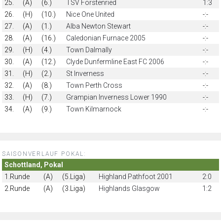
25.
(A)
(6.)
TSV Forstenried
1:3
26.
(H)
(10.)
Nice One United
-:-
27.
(A)
(1.)
Alba Newton Stewart
-:-
28.
(A)
(16.)
Caledonian Furnace 2005
-:-
29.
(H)
(4.)
Town Dalmally
-:-
30.
(A)
(12.)
Clyde Dunfermline East FC 2006
-:-
31.
(H)
(2.)
St Inverness
-:-
32.
(A)
(8.)
Town Perth Cross
-:-
33.
(H)
(7.)
Grampian Inverness Lower 1990
-:-
34.
(A)
(9.)
Town Kilmarnock
-:-
SAISONVERLAUF POKAL:
Schottland, Pokal
1.Runde
(A)
(5.Liga)
Highland Pathfoot 2001
2:0
2.Runde
(A)
(3.Liga)
Highlands Glasgow
1:2