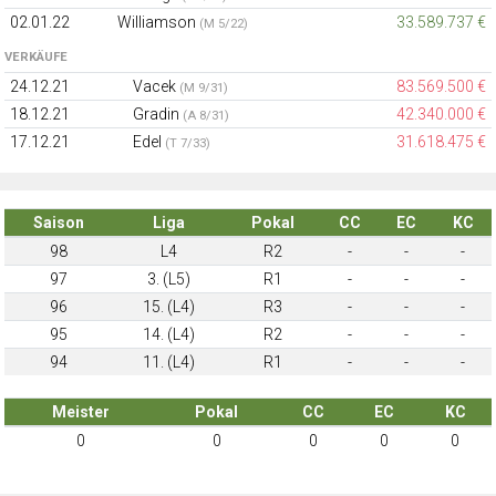
02.01.22
Williamson
33.589.737 €
(M 5/22)
VERKÄUFE
24.12.21
Vacek
83.569.500 €
(M 9/31)
18.12.21
Gradin
42.340.000 €
(A 8/31)
17.12.21
Edel
31.618.475 €
(T 7/33)
Saison
Liga
Pokal
CC
EC
KC
98
L4
R2
-
-
-
97
3. (L5)
R1
-
-
-
96
15. (L4)
R3
-
-
-
95
14. (L4)
R2
-
-
-
94
11. (L4)
R1
-
-
-
Meister
Pokal
CC
EC
KC
0
0
0
0
0