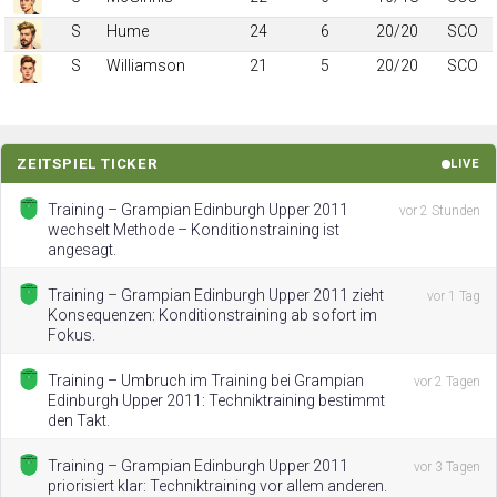
S
Hume
24
6
20/20
SCO
S
Williamson
21
5
20/20
SCO
ZEITSPIEL TICKER
LIVE
Training – Grampian Edinburgh Upper 2011
vor 2 Stunden
wechselt Methode – Konditionstraining ist
angesagt.
Training – Grampian Edinburgh Upper 2011 zieht
vor 1 Tag
Konsequenzen: Konditionstraining ab sofort im
Fokus.
Training – Umbruch im Training bei Grampian
vor 2 Tagen
Edinburgh Upper 2011: Techniktraining bestimmt
den Takt.
Training – Grampian Edinburgh Upper 2011
vor 3 Tagen
priorisiert klar: Techniktraining vor allem anderen.