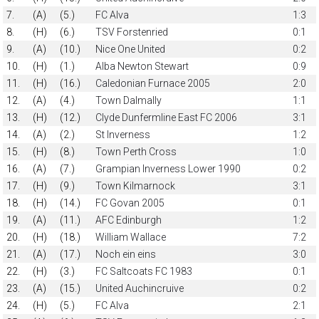
7.
(A)
(5.)
FC Alva
1:3
8.
(H)
(6.)
TSV Forstenried
0:1
9.
(A)
(10.)
Nice One United
0:2
10.
(H)
(1.)
Alba Newton Stewart
0:9
11.
(H)
(16.)
Caledonian Furnace 2005
2:0
12.
(A)
(4.)
Town Dalmally
1:1
13.
(H)
(12.)
Clyde Dunfermline East FC 2006
3:1
14.
(A)
(2.)
St Inverness
1:2
15.
(H)
(8.)
Town Perth Cross
1:0
16.
(A)
(7.)
Grampian Inverness Lower 1990
0:2
17.
(H)
(9.)
Town Kilmarnock
3:1
18.
(H)
(14.)
FC Govan 2005
0:1
19.
(A)
(11.)
AFC Edinburgh
1:2
20.
(H)
(18.)
William Wallace
7:2
21.
(A)
(17.)
Noch ein eins
3:0
22.
(H)
(3.)
FC Saltcoats FC 1983
0:1
23.
(A)
(15.)
United Auchincruive
0:2
24.
(H)
(5.)
FC Alva
2:1