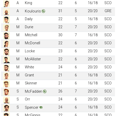
A
King
22
6
16/18
SCO
A
31
5
20/20
GRE
Koulouris
A
Daily
22
5
16/18
SCO
M
Durie
22
7
20/20
SCO
M
Mitchell
30
7
16/18
SCO
M
McDonell
22
6
20/20
SCO
M
Locke
23
6
20/20
SCO
M
McAllister
22
6
20/20
SCO
M
White
24
6
20/20
SCO
M
Grant
21
6
16/18
SCO
M
Skinner
21
6
16/18
SCO
S
26
7
20/20
SCO
McFadden
S
Orr
24
6
20/20
SCO
S
24
6
16/18
SCO
Spencer
S
McGinnis
22
6
16/18
SCO