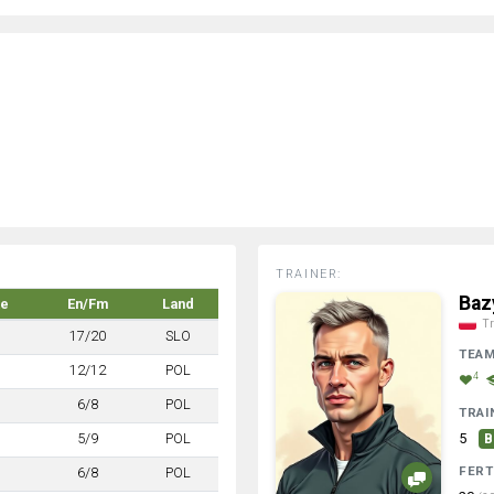
TRAINER:
Baz
ke
En/Fm
Land
Tr
17/20
SLO
TEA
12/12
POL
4
6/8
POL
TRAI
5/9
POL
5
B
FERT
6/8
POL