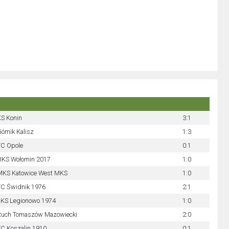
S Konin
3:1
órnik Kalisz
1:3
FC Opole
0:1
UKS Wołomin 2017
1:0
MKS Katowice West MKS
1:0
FC Świdnik 1976
2:1
ŁKS Legionowo 1974
1:0
Ruch Tomaszów Mazowiecki
2:0
C Koszalin 1910
0:1