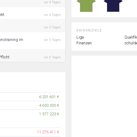
vor 4 Tagen
ekt.
vor 4 Tagen
vor 5 Tagen
SAISONZIELE:
Liga
Qualifi
onstraining im
vor 5 Tagen
Finanzen
schulde
flicht.
vor 6 Tagen
6.331.601 €
4.650.500 €
1.577.223 €
11.276.411 €