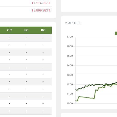
11.214.617 €
18.899.283 €
2MINDEX:
CC
EC
KC
-
-
-
-
-
-
-
-
-
-
-
-
-
-
-
-
-
-
-
-
-
-
-
-
-
-
-
-
-
-
-
-
-