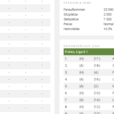
-
-
-
STADION & FANS:
-
-
-
Fanaufkommen:
23.590
Sitzplätze:
2.500
-
-
-
Stehplätze:
7.500
-
-
-
Preise:
Normal
Heimstärke:
+0.3%
-
-
-
-
-
-
-
-
-
SAISONVERLAUF LIGA:
-
-
-
Polen, Liga 5.1
-
-
-
1.
(H)
(17.)
K
-
-
-
2.
(A)
(18.)
G
3.
(H)
(4.)
-
-
-
4.
(A)
(16.)
-
-
-
5.
(A)
(2.)
-
-
-
6.
(H)
(10.)
-
-
-
7.
(A)
(14.)
-
-
-
8.
(H)
(12.)
-
-
-
9.
(A)
(13.)
F