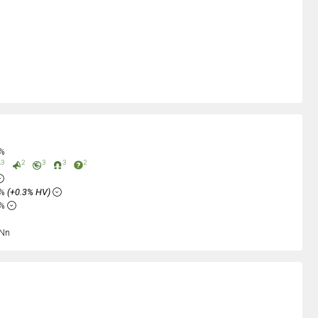
0%
3
2
3
3
2
5%
(+0.3% HV)
8%
Nn