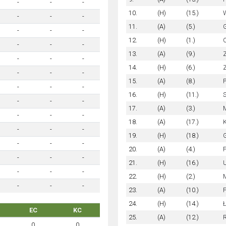
-
-
-
10.
(H)
(15.)
W
-
-
-
11.
(A)
(5.)
-
-
-
12.
(H)
(1.)
C
-
-
-
13.
(A)
(9.)
Z
-
-
-
14.
(H)
(6.)
Z
-
-
-
15.
(A)
(8.)
P
-
-
-
16.
(H)
(11.)
S
-
-
-
17.
(A)
(3.)
-
-
-
18.
(A)
(17.)
K
-
-
-
19.
(H)
(18.)
G
-
-
-
20.
(A)
(4.)
-
-
-
21.
(H)
(16.)
-
-
-
22.
(H)
(2.)
-
-
-
23.
(A)
(10.)
24.
(H)
(14.)
EC
KC
25.
(A)
(12.)
0
0