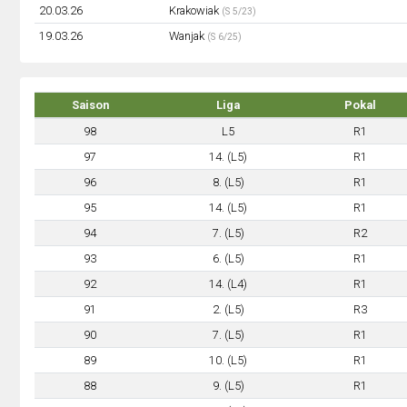
20.03.26
Krakowiak
(S 5/23)
19.03.26
Wanjak
(S 6/25)
Saison
Liga
Pokal
98
L5
R1
97
14. (L5)
R1
96
8. (L5)
R1
95
14. (L5)
R1
94
7. (L5)
R2
93
6. (L5)
R1
92
14. (L4)
R1
91
2. (L5)
R3
90
7. (L5)
R1
89
10. (L5)
R1
88
9. (L5)
R1