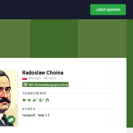
Jetzt spielen
Radoslaw Choina
Manager · 48 Jahre
+8% Verhandlungsgeschick
TEAMCHEMIE
2
2
KONTO
Halbprofi · Note 2.3