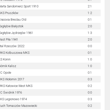
arta Sandomierz Sport 1910
2:1
GKS Pruszków
1:2
racovia Breslau Old
0:1
agłębie Białystok
2:0
agłębie Jędrzejów 1961
1:3
iast Piła 1941
2:0
tal Rzeszów 2022
0:0
MKS Kolbuszowa MKS
0:1
S Konin
1:0
órnik Kalisz
1:0
FC Opole
0:1
UKS Wołomin 2017
0:3
MKS Katowice West MKS
0:2
FC Świdnik 1976
0:0
ŁKS Legionowo 1974
0:3
Ruch Tomaszów Mazowiecki
0:2