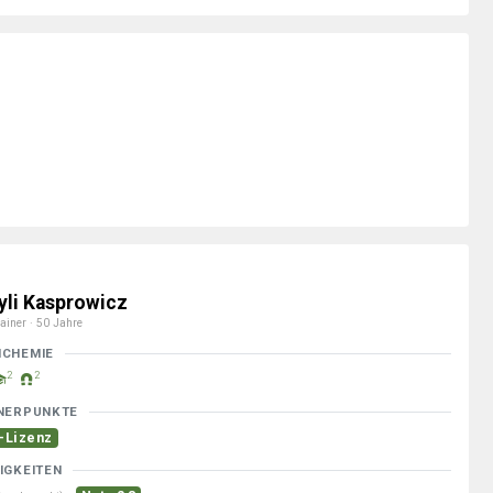
yli Kasprowicz
ainer · 50 Jahre
MCHEMIE
2
2
NERPUNKTE
-Lizenz
IGKEITEN