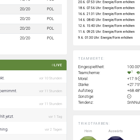
20.6. 07:53 Uhr: Energie/Form erhöhen
18.6. 07:56 Uhr: Energie/Form erhöhen
20/20
POL
16.6. 21:31 Uhr: Energie/Form erhöhen
20/20
POL
14.6. 08:43 Uhr: Energie/Form erhöhen
12.6. 15:40 Uhr: Energie/Form erhöhen
20/20
POL
11.6. 09:25 Uhr: Energie/Form erhöhen
9.6. 01:30 Uhr: Energie/Form erhöhen
20/20
POL
TEAMWERTE:
LIVE
Eingespieltheit:
100.0
5
Teamchemie:
kt.
Moral:
+17.9
vor 10 Stunden
Stärke:
+27.7
Aufstieg:
+68.4
 übernimmt.
vor 11 Stunden
Sonstige:
Tendenz:
SnNNu
vor 11 Stunden
lt jetzt.
vor 1 Tag
TRIKOTFARBEN:
ining.
vor 2 Tagen
Heim
Auswärts