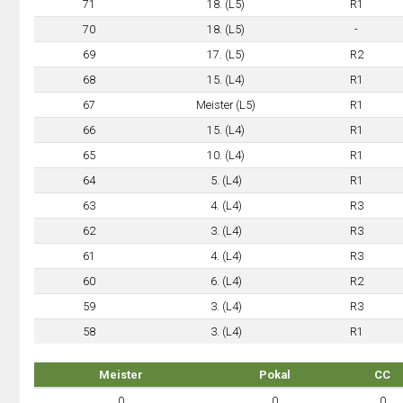
71
18. (L5)
R1
70
18. (L5)
-
69
17. (L5)
R2
68
15. (L4)
R1
67
Meister (L5)
R1
66
15. (L4)
R1
65
10. (L4)
R1
64
5. (L4)
R1
63
4. (L4)
R3
62
3. (L4)
R3
61
4. (L4)
R3
60
6. (L4)
R2
59
3. (L4)
R3
58
3. (L4)
R1
Meister
Pokal
CC
0
0
0