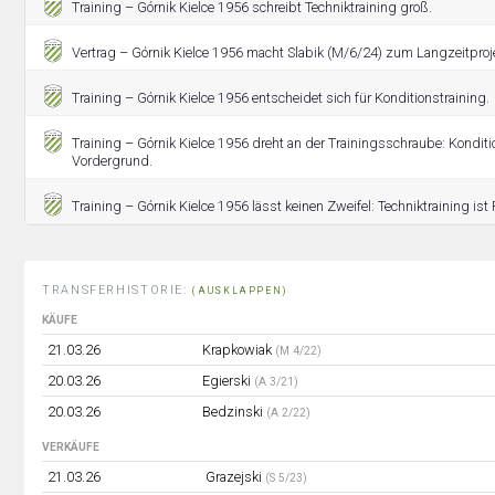
Training – Górnik Kielce 1956 schreibt Techniktraining groß.
Vertrag – Górnik Kielce 1956 macht Slabik (M/6/24) zum Langzeitproj
Training – Górnik Kielce 1956 entscheidet sich für Konditionstraining.
Training – Górnik Kielce 1956 dreht an der Trainingsschraube: Konditi
Vordergrund.
Training – Górnik Kielce 1956 lässt keinen Zweifel: Techniktraining ist P
TRANSFERHISTORIE:
(AUSKLAPPEN)
KÄUFE
21.03.26
Krapkowiak
(M 4/22)
20.03.26
Egierski
(A 3/21)
20.03.26
Bedzinski
(A 2/22)
VERKÄUFE
21.03.26
Grazejski
(S 5/23)