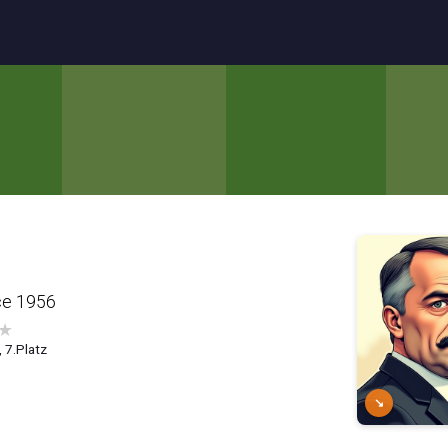
ce 1956
★
, 7.Platz
↘