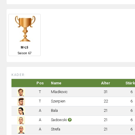
M-L5
S
aison
67
KADER:
Pos
Name
Alter
Stär
T
Mladkovic
31
6
T
Szerpien
22
6
A
Bala
21
6
A
Sadowski
21
6
A
Strefa
21
6