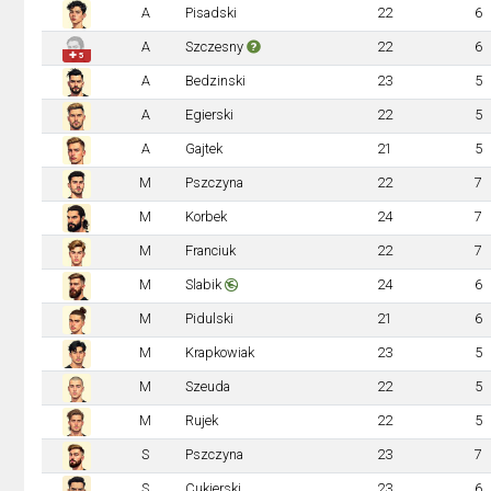
A
Pisadski
22
6
A
Szczesny
22
6
✚ 5
A
Bedzinski
23
5
A
Egierski
22
5
A
Gajtek
21
5
M
Pszczyna
22
7
M
Korbek
24
7
M
Franciuk
22
7
M
Slabik
24
6
M
Pidulski
21
6
M
Krapkowiak
23
5
M
Szeuda
22
5
M
Rujek
22
5
S
Pszczyna
23
7
S
Cukierski
23
6