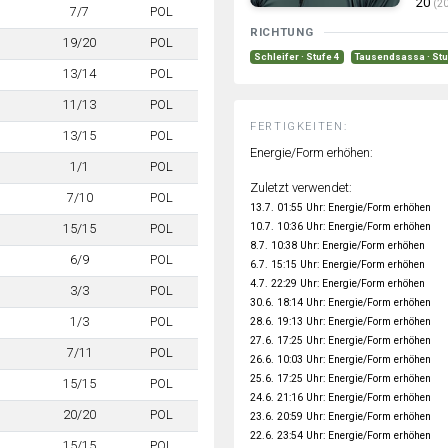
20
(20
7/7
POL
RICHTUNG
19/20
POL
Schleifer · Stufe 4
Tausendsassa · Stu
13/14
POL
11/13
POL
FERTIGKEITEN:
13/15
POL
Energie/Form erhöhen:
1/1
POL
Zuletzt verwendet:
7/10
POL
13.7. 01:55 Uhr: Energie/Form erhöhen
10.7. 10:36 Uhr: Energie/Form erhöhen
15/15
POL
8.7. 10:38 Uhr: Energie/Form erhöhen
6/9
POL
6.7. 15:15 Uhr: Energie/Form erhöhen
4.7. 22:29 Uhr: Energie/Form erhöhen
3/3
POL
30.6. 18:14 Uhr: Energie/Form erhöhen
1/3
POL
28.6. 19:13 Uhr: Energie/Form erhöhen
27.6. 17:25 Uhr: Energie/Form erhöhen
7/11
POL
26.6. 10:03 Uhr: Energie/Form erhöhen
25.6. 17:25 Uhr: Energie/Form erhöhen
15/15
POL
24.6. 21:16 Uhr: Energie/Form erhöhen
20/20
POL
23.6. 20:59 Uhr: Energie/Form erhöhen
22.6. 23:54 Uhr: Energie/Form erhöhen
15/15
POL