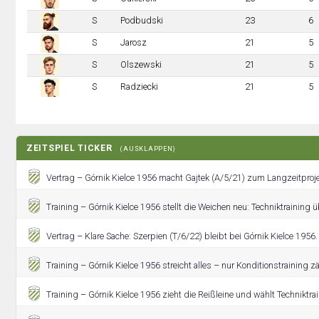
S
Podbudski
23
6
S
Jarosz
21
5
S
Olszewski
21
5
S
Radziecki
21
5
ZEITSPIEL TICKER
(AUSKLAPPEN)
Vertrag – Górnik Kielce 1956 macht Gajtek (A/5/21) zum Langzeitproje
Training – Górnik Kielce 1956 stellt die Weichen neu: Techniktraining
Vertrag – Klare Sache: Szerpien (T/6/22) bleibt bei Górnik Kielce 1956.
Training – Górnik Kielce 1956 streicht alles – nur Konditionstraining zäh
Training – Górnik Kielce 1956 zieht die Reißleine und wählt Techniktra