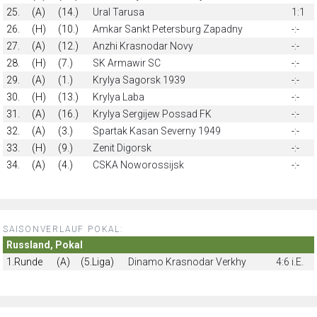
25.
(A)
(14.)
Ural Tarusa
1:1
26.
(H)
(10.)
Amkar Sankt Petersburg Zapadny
-:-
27.
(A)
(12.)
Anzhi Krasnodar Novy
-:-
28.
(H)
(7.)
SK Armawir SC
-:-
29.
(A)
(1.)
Krylya Sagorsk 1939
-:-
30.
(H)
(13.)
Krylya Laba
-:-
31.
(A)
(16.)
Krylya Sergijew Possad FK
-:-
32.
(A)
(3.)
Spartak Kasan Severny 1949
-:-
33.
(H)
(9.)
Zenit Digorsk
-:-
34.
(A)
(4.)
CSKA Noworossijsk
-:-
SAISONVERLAUF POKAL:
Russland, Pokal
1.Runde
(A)
(5.Liga)
Dinamo Krasnodar Verkhy
4:6 i.E.