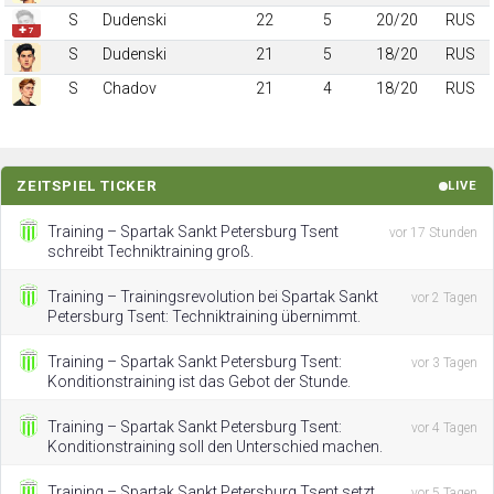
S
Dudenski
22
5
20/20
RUS
✚ 7
S
Dudenski
21
5
18/20
RUS
S
Chadov
21
4
18/20
RUS
ZEITSPIEL TICKER
LIVE
Training – Spartak Sankt Petersburg Tsent
vor 17 Stunden
schreibt Techniktraining groß.
Training – Trainingsrevolution bei Spartak Sankt
vor 2 Tagen
Petersburg Tsent: Techniktraining übernimmt.
Training – Spartak Sankt Petersburg Tsent:
vor 3 Tagen
Konditionstraining ist das Gebot der Stunde.
Training – Spartak Sankt Petersburg Tsent:
vor 4 Tagen
Konditionstraining soll den Unterschied machen.
Training – Spartak Sankt Petersburg Tsent setzt
vor 5 Tagen