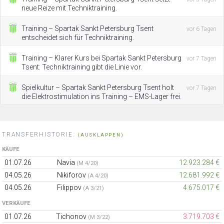
neue Reize mit Techniktraining.
Training – Spartak Sankt Petersburg Tsent
vor 6 Tagen
entscheidet sich für Techniktraining.
Training – Klarer Kurs bei Spartak Sankt Petersburg
vor 7 Tagen
Tsent: Techniktraining gibt die Linie vor.
Spielkultur – Spartak Sankt Petersburg Tsent holt
vor 7 Tagen
die Elektrostimulation ins Training – EMS-Lager frei.
TRANSFERHISTORIE:
(AUSKLAPPEN)
KÄUFE
01.07.26
Navia
12.923.284 €
(M 4/20)
04.05.26
Nikiforov
12.681.992 €
(A 4/20)
04.05.26
Filippov
4.675.017 €
(A 3/21)
VERKÄUFE
01.07.26
Tichonov
3.719.703 €
(M 3/22)