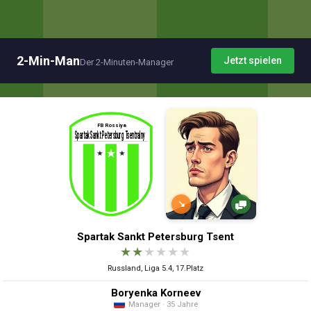
2-Min-Man
Jetzt spielen
Der 2-Minuten-Manager
↘
Spartak Sankt Petersburg Tsent
★
★
★
★
★
★
Russland, Liga 5.4, 17.Platz
Boryenka Korneev
Manager · 35 Jahre