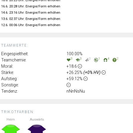
18.6. 20:25 Uhr: Energie/Form erhöhen
16.6. 20:28 Uhr: Energie/Form erhöhen
14.6. 23:16 Uhr: Energie/Form erhöhen
13.6. 02:37 Uhr: Energie/Form erhöhen
12.6. 00:06 Uhr: Energie/Form erhöhen
TEAMWERTE:
Eingespieltheit:
100.00%
3
3
0
1
4
2
Teamchemie:
Moral:
+18.6
Stärke:
+26.25%
(+0% HV)
Aufstieg:
+59.12%
Sonstige:
Tendenz:
nNnNsNu
TRIKOTFARBEN:
Heim
Auswärts