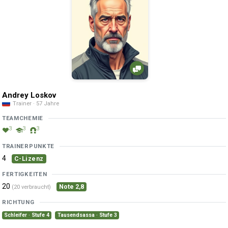
Andrey Loskov
Trainer · 57 Jahre
TEAMCHEMIE
3
3
3
TRAINERPUNKTE
4
C-Lizenz
FERTIGKEITEN
20
Note 2,8
(20 verbraucht)
RICHTUNG
Schleifer · Stufe 4
Tausendsassa · Stufe 3