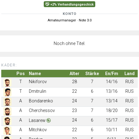
+2% Verhandlungsgeschick
KONTO
Amateurmanager · Note 3.0
Noch ohne Titel.
KADER:
Pos
Name
Alter
Stärke
En/Fm
Land
T
Nikiforov
28
7
14/16
RUS
T
Dmitrulin
22
6
13/16
RUS
A
Bondarenko
24
7
13/14
RUS
A
Cherchessov
23
7
18/20
RUS
A
24
6
15/17
RUS
Lasarew
A
Mitchkov
22
6
10/11
RUS