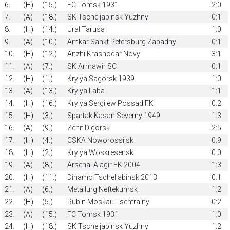
6.
(H)
(15.)
FC Tomsk 1931
2:0
7.
(A)
(18.)
SK Tscheljabinsk Yuzhny
0:1
8.
(H)
(14.)
Ural Tarusa
1:0
9.
(A)
(10.)
Amkar Sankt Petersburg Zapadny
0:1
10.
(H)
(12.)
Anzhi Krasnodar Novy
3:1
11.
(A)
(7.)
SK Armawir SC
0:1
12.
(H)
(1.)
Krylya Sagorsk 1939
1:0
13.
(A)
(13.)
Krylya Laba
1:1
14.
(H)
(16.)
Krylya Sergijew Possad FK
0:2
15.
(H)
(3.)
Spartak Kasan Severny 1949
1:3
16.
(A)
(9.)
Zenit Digorsk
2:5
17.
(H)
(4.)
CSKA Noworossijsk
0:9
18.
(H)
(2.)
Krylya Woskresensk
0:0
19.
(A)
(8.)
Arsenal Alagir FK 2004
1:3
20.
(H)
(11.)
Dinamo Tscheljabinsk 2013
0:1
21.
(A)
(6.)
Metallurg Neftekumsk
1:2
22.
(H)
(5.)
Rubin Moskau Tsentralny
0:2
23.
(A)
(15.)
FC Tomsk 1931
1:0
24.
(H)
(18.)
SK Tscheljabinsk Yuzhny
1:2