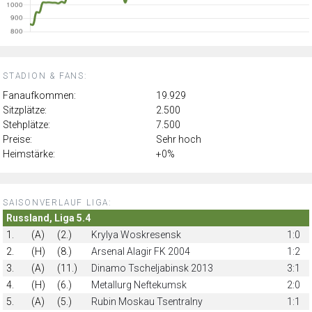
STADION & FANS:
Fanaufkommen:
19.929
Sitzplätze:
2.500
Stehplätze:
7.500
Preise:
Sehr hoch
Heimstärke:
+0%
SAISONVERLAUF LIGA:
Russland, Liga 5.4
1.
(A)
(2.)
Krylya Woskresensk
1:0
2.
(H)
(8.)
Arsenal Alagir FK 2004
1:2
3.
(A)
(11.)
Dinamo Tscheljabinsk 2013
3:1
4.
(H)
(6.)
Metallurg Neftekumsk
2:0
5.
(A)
(5.)
Rubin Moskau Tsentralny
1:1