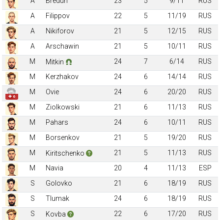
A
Bredun
23
5
9/11
RUS
A
Filippov
22
5
11/19
RUS
A
Nikiforov
21
5
12/15
RUS
A
Arschawin
21
5
10/11
RUS
M
24
7
6/14
RUS
Mitkin
M
Kerzhakov
24
6
14/14
RUS
M
Ovie
24
6
20/20
RUS
✚ 6
M
Ziolkowski
21
6
11/13
RUS
M
Pahars
24
6
10/11
RUS
M
Borsenkov
21
5
19/20
RUS
M
21
5
11/13
RUS
Kiritschenko
M
Navia
20
4
11/13
ESP
S
Golovko
21
6
18/19
RUS
S
Tlumak
24
6
18/19
RUS
S
22
6
17/20
RUS
Kovba