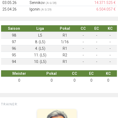
03.05.26
Sennikov
14.371.525 €
(A 6/28)
25.04.26
Igonin
6.504.057 €
(A 5/29)
Saison
Liga
Pokal
CC
EC
KC
98
L5
R1
-
-
-
97
8. (L5)
1/16
-
-
-
96
4. (L5)
R1
-
-
-
95
11. (L5)
R2
-
-
-
94
10. (L5)
R1
-
-
-
Meister
Pokal
CC
EC
KC
0
0
0
0
0
TRAINER: