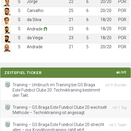
S
Jorge
22
6
20/20
POR
S
Carvalho
25
6
20/20
POR
S
da Silva
21
6
18/20
POR
S
23
6
18/20
POR
Andrade
S
da Veiga
23
5
18/20
POR
S
Andrade
21
5
20/20
POR
ZEITSPIEL TICKER
LIVE
Training – Umbruch im Training bei GS Braga
vor 9 Stunden
Este Futebol Clube 20: Techniktraining bestimmt
den Takt.
Training – GS Braga Este Futebol Clube 20 wechselt
vor 1 Tag
Methode – Techniktraining ist angesagt.
Training – GS Braga Este Futebol Clube 20 streicht
vor 2 Tagen
alles – nur Konditionstraining zählt jetzt.