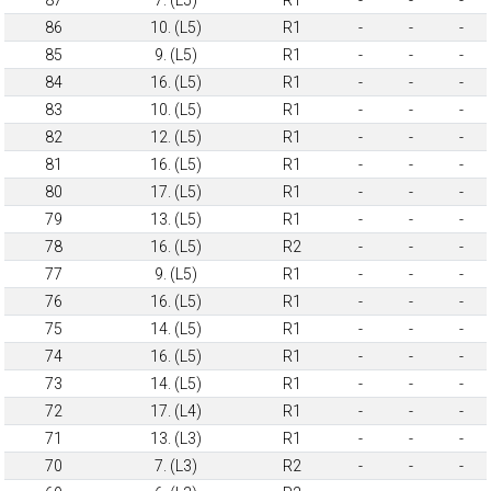
86
10. (L5)
R1
-
-
-
85
9. (L5)
R1
-
-
-
84
16. (L5)
R1
-
-
-
83
10. (L5)
R1
-
-
-
82
12. (L5)
R1
-
-
-
81
16. (L5)
R1
-
-
-
80
17. (L5)
R1
-
-
-
79
13. (L5)
R1
-
-
-
78
16. (L5)
R2
-
-
-
77
9. (L5)
R1
-
-
-
76
16. (L5)
R1
-
-
-
75
14. (L5)
R1
-
-
-
74
16. (L5)
R1
-
-
-
73
14. (L5)
R1
-
-
-
72
17. (L4)
R1
-
-
-
71
13. (L3)
R1
-
-
-
70
7. (L3)
R2
-
-
-