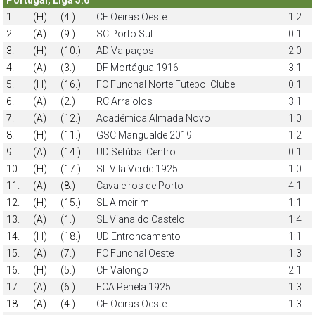
1.
(H)
(4.)
CF Oeiras Oeste
1:2
2.
(A)
(9.)
SC Porto Sul
0:1
3.
(H)
(10.)
AD Valpaços
2:0
4.
(A)
(3.)
DF Mortágua 1916
3:1
5.
(H)
(16.)
FC Funchal Norte Futebol Clube
0:1
6.
(A)
(2.)
RC Arraiolos
3:1
7.
(A)
(12.)
Académica Almada Novo
1:0
8.
(H)
(11.)
GSC Mangualde 2019
1:2
9.
(A)
(14.)
UD Setúbal Centro
0:1
10.
(H)
(17.)
SL Vila Verde 1925
1:0
11.
(A)
(8.)
Cavaleiros de Porto
4:1
12.
(H)
(15.)
SL Almeirim
1:1
13.
(A)
(1.)
SL Viana do Castelo
1:4
14.
(H)
(18.)
UD Entroncamento
1:1
15.
(A)
(7.)
FC Funchal Oeste
1:3
16.
(H)
(5.)
CF Valongo
2:1
17.
(A)
(6.)
FCA Penela 1925
1:3
18.
(A)
(4.)
CF Oeiras Oeste
1:3