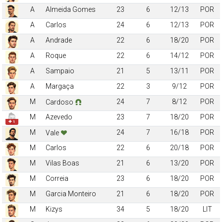
A
Almeida Gomes
23
6
12/13
POR
A
Carlos
24
6
12/13
POR
A
Andrade
22
6
18/20
POR
A
Roque
22
6
14/12
POR
A
Sampaio
21
5
13/11
POR
A
Margaça
22
3
9/12
POR
M
24
7
8/12
POR
Cardoso
M
Azevedo
23
7
18/20
POR
✚ 1
M
24
7
16/18
POR
Vale
M
Carlos
22
6
20/18
POR
M
Vilas Boas
21
6
13/20
POR
M
Correia
23
6
18/20
POR
M
Garcia Monteiro
21
6
18/20
POR
M
Kizys
34
5
18/20
LIT