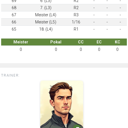
69
6. (L3)
R2
-
-
-
68
7. (L3)
R2
-
-
-
67
Meister (L4)
R3
-
-
-
66
Meister (L5)
1/16
-
-
-
65
18. (L4)
R1
-
-
-
Meister
Pokal
CC
EC
KC
0
0
0
0
0
TRAINER: