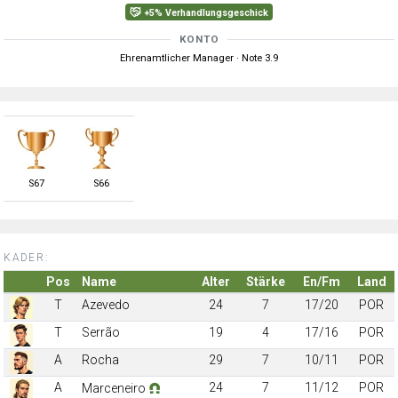
+5% Verhandlungsgeschick
KONTO
Ehrenamtlicher Manager · Note 3.9
S
67
S
66
KADER:
Pos
Name
Alter
Stärke
En/Fm
Land
T
Azevedo
24
7
17/20
POR
T
Serrão
19
4
17/16
POR
A
Rocha
29
7
10/11
POR
A
24
7
11/12
POR
Marceneiro