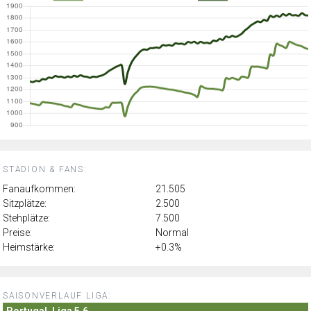
STADION & FANS:
Fanaufkommen:
21.505
Sitzplätze:
2.500
Stehplätze:
7.500
Preise:
Normal
Heimstärke:
+0.3%
SAISONVERLAUF LIGA:
Portugal, Liga 5.6