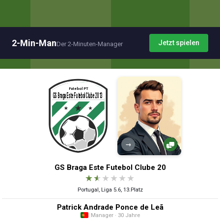
2-Min-Man
Jetzt spielen
Der 2-Minuten-Manager
→
GS Braga Este Futebol Clube 20
★
★
★
★
★
★
Portugal, Liga 5.6, 13.Platz
Patrick Andrade Ponce de Leã
Manager · 30 Jahre