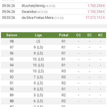
09.06.26
Wucherpfennig
1.700.248 €
(A 3/32)
09.06.26
Swanidse
1.700.248 €
(M 3/32)
09.03.26
da Silva Freitas Meira
17.572.112 €
(S 5/24)
Saison
Liga
Pokal
CC
EC
KC
98
L5
R1
-
-
-
97
9. (L5)
R1
-
-
-
96
9. (L5)
R1
-
-
-
95
10. (L5)
R1
-
-
-
94
10. (L5)
R1
-
-
-
93
10. (L5)
R3
-
-
-
92
7. (L5)
R3
-
-
-
91
9. (L5)
R2
-
-
-
90
9. (L5)
R1
-
-
-
89
3. (L5)
R2
-
-
-
88
6. (L5)
R2
-
-
-
87
7. (L5)
R1
-
-
-