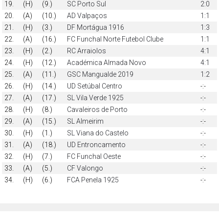
19.
(H)
(9.)
SC Porto Sul
2:0
20.
(A)
(10.)
AD Valpaços
1:1
21.
(H)
(3.)
DF Mortágua 1916
1:3
22.
(A)
(16.)
FC Funchal Norte Futebol Clube
1:1
23.
(H)
(2.)
RC Arraiolos
4:1
24.
(H)
(12.)
Académica Almada Novo
4:1
25.
(A)
(11.)
GSC Mangualde 2019
1:2
26.
(H)
(14.)
UD Setúbal Centro
-:-
27.
(A)
(17.)
SL Vila Verde 1925
-:-
28.
(H)
(8.)
Cavaleiros de Porto
-:-
29.
(A)
(15.)
SL Almeirim
-:-
30.
(H)
(1.)
SL Viana do Castelo
-:-
31.
(A)
(18.)
UD Entroncamento
-:-
32.
(H)
(7.)
FC Funchal Oeste
-:-
33.
(A)
(5.)
CF Valongo
-:-
34.
(H)
(6.)
FCA Penela 1925
-:-