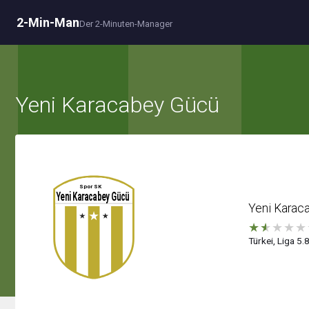
2-Min-Man
Der 2-Minuten-Manager
Yeni Karacabey Gücü
Yeni Karac
★
★
★
★
★
Türkei, Liga 5.