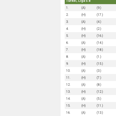
Türkei, Liga 5.8
1.
(A)
(9.)
2.
(H)
(17.)
3.
(A)
(4.)
4.
(H)
(2.)
5.
(H)
(16.)
6.
(A)
(14.)
7.
(H)
(18.)
8.
(A)
(1.)
9.
(H)
(15.)
10.
(A)
(3.)
11.
(H)
(7.)
12.
(A)
(8.)
13.
(H)
(12.)
14.
(A)
(5.)
15.
(H)
(11.)
16.
(A)
(13.)