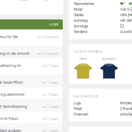
4
Teamchemie:
Moral:
+26.5
Stärke:
+8%
(+
Aufstieg:
+81.8
LIVE
Sonstige:
Tendenz:
sUunN
onus für die
vor 19 Stunden
TRIKOTFARBEN:
ng ist die Antwort.
vor 21 Stunden
Heim
Auswärts
iktraining im
vor 2 Tagen
 heute Pflicht.
vor 3 Tagen
ining übernimmt.
vor 4 Tagen
SAISONZIELE:
Liga
Mindest
 Techniktraining.
vor 5 Tagen
Pokal
2.Rund
Finanzen
schulde
ht im Fokus.
vor 6 Tagen
 allem anderen.
vor 7 Tagen