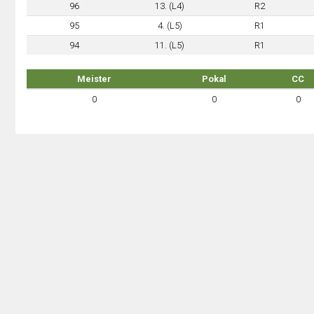
96
13. (L4)
R2
95
4. (L5)
R1
94
11. (L5)
R1
Meister
Pokal
CC
0
0
0