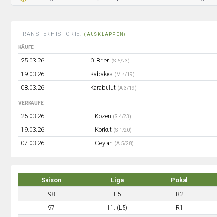
TRANSFERHISTORIE:
(AUSKLAPPEN)
KÄUFE
25.03.26
O´Brien
(S 6/23)
19.03.26
Kabakes
(M 4/19)
08.03.26
Karabulut
(A 3/19)
VERKÄUFE
25.03.26
Közen
(S 4/23)
19.03.26
Korkut
(S 1/20)
07.03.26
Ceylan
(A 5/28)
Saison
Liga
Pokal
98
L5
R2
97
11. (L5)
R1