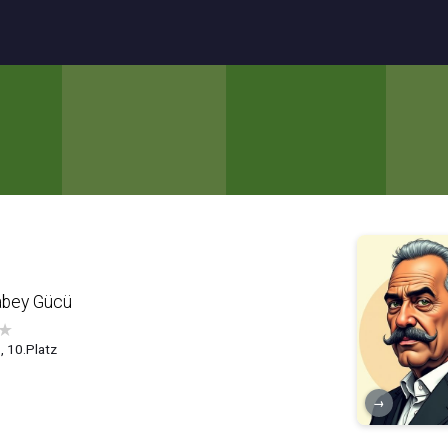
abey Gücü
★
8, 10.Platz
→