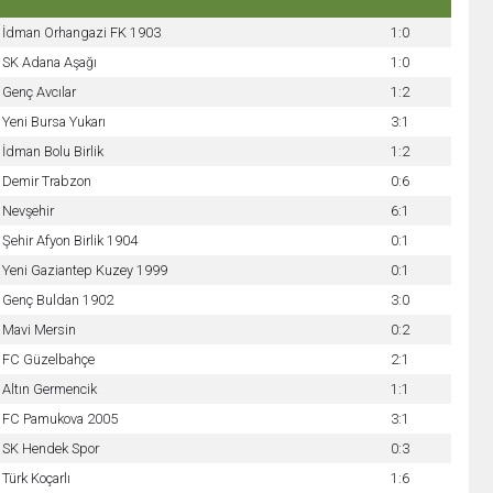
İdman Orhangazi FK 1903
1:0
SK Adana Aşağı
1:0
Genç Avcılar
1:2
Yeni Bursa Yukarı
3:1
İdman Bolu Birlik
1:2
Demir Trabzon
0:6
Nevşehir
6:1
Şehir Afyon Birlik 1904
0:1
Yeni Gaziantep Kuzey 1999
0:1
Genç Buldan 1902
3:0
Mavi Mersin
0:2
FC Güzelbahçe
2:1
Altın Germencik
1:1
FC Pamukova 2005
3:1
SK Hendek Spor
0:3
Türk Koçarlı
1:6