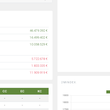
46.479.392 €
16.499.402 €
10.058.529 €
5.722.678 €
1.833.335 €
11.909.919 €
2MINDEX:
CC
EC
KC
-
-
-
-
-
-