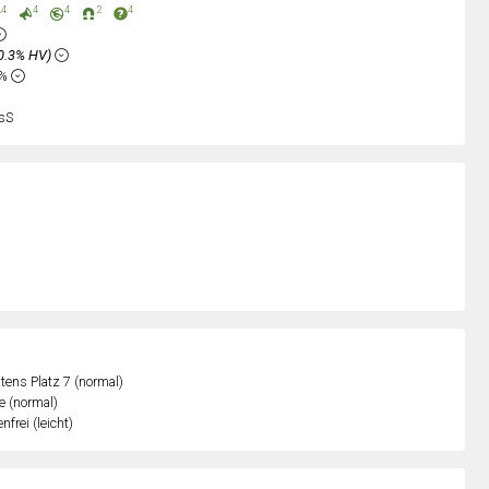
4
4
4
2
4
0.3% HV)
4%
sS
ens Platz 7 (normal)
e (normal)
nfrei (leicht)