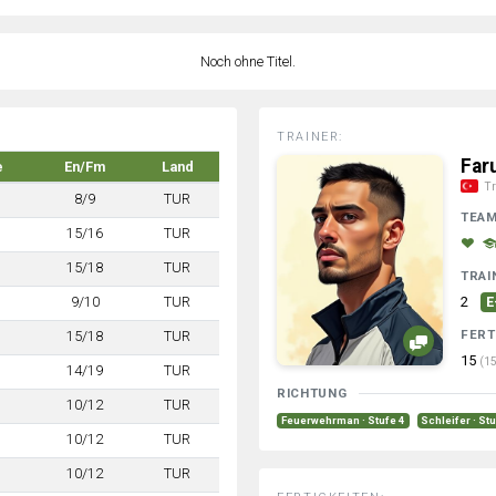
Noch ohne Titel.
TRAINER:
Far
e
En/Fm
Land
Tr
8/9
TUR
TEA
15/16
TUR
15/18
TUR
TRAI
9/10
TUR
2
E
FERT
15/18
TUR
15
(15
14/19
TUR
RICHTUNG
10/12
TUR
Feuerwehrman · Stufe 4
Schleifer · St
10/12
TUR
10/12
TUR