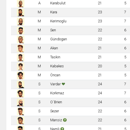
A
Karabulut
21
5
M
Kara
23
7
M
Kerimoglu
23
7
M
Sen
22
6
M
Gündogan
22
6
M
Akan
21
6
M
Taskin
21
5
M
Kabakes
20
5
M
Öncan
21
5
S
Vardar
24
7
S
Korkmaz
24
7
S
O´Brien
24
6
S
Sezer
22
6
S
Mansiz
22
6
S
Namli
21
5