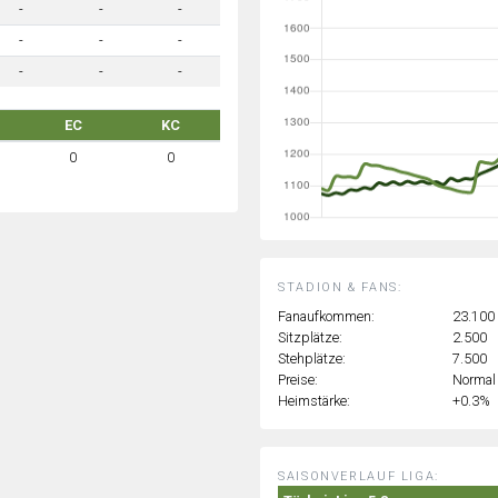
-
-
-
-
-
-
-
-
-
EC
KC
0
0
STADION & FANS:
Fanaufkommen:
23.100
Sitzplätze:
2.500
Stehplätze:
7.500
Preise:
Normal
Heimstärke:
+0.3%
SAISONVERLAUF LIGA: