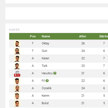
KADER:
Pos
Name
Alter
Stärk
T
Oktay
26
7
T
Gün
24
6
A
Karan
22
7
A
Türk
25
7
A
Havutcu
21
6
✚ 11
A
Fil
22
6
A
Özcelik
24
6
A
Kerim
21
5
A
Bulut
21
5