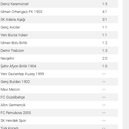
Deniz Karamürsel
1:5
İdman Orhangazi FK 1903
4:1
SK Adana Aşağı
3:1
Genç Avcılar
1:1
Yeni Bursa Yukarı
1:1
İdman Bolu Birlik
1:2
Demir Trabzon
1:3
Nevşehir
2:0
Şehir Afyon Birlik 1904
1:0
Yeni Gaziantep Kuzey 1999
-:-
Genç Buldan 1902
-:-
Mavi Mersin
-:-
FC Güzelbahçe
-:-
Altın Germencik
-:-
FC Pamukova 2005
-:-
SK Hendek Spor
-:-
Türk Koçarlı
-:-