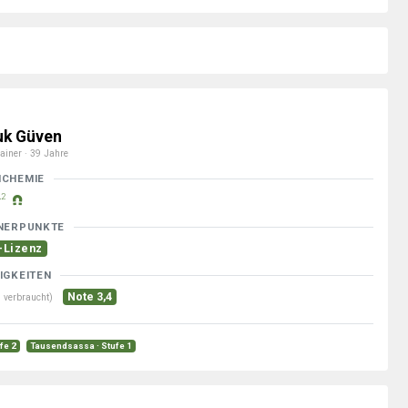
uk Güven
ainer · 39 Jahre
MCHEMIE
2
NERPUNKTE
-Lizenz
IGKEITEN
Note 3,4
 verbraucht)
ufe 2
Tausendsassa · Stufe 1