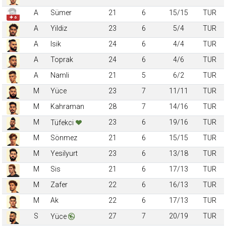
A
Sümer
21
6
15/15
TUR
✚ 6
A
Yildiz
23
6
5/4
TUR
A
Isik
24
6
4/4
TUR
A
Toprak
24
6
4/6
TUR
A
Namli
21
5
6/2
TUR
M
Yüce
23
7
11/11
TUR
M
Kahraman
28
7
14/16
TUR
M
23
6
19/16
TUR
Tüfekci
M
Sönmez
21
6
15/15
TUR
M
Yesilyurt
23
6
13/18
TUR
M
Sis
21
6
17/13
TUR
M
Zafer
22
6
16/13
TUR
M
Ak
22
6
17/13
TUR
S
27
7
20/19
TUR
Yüce