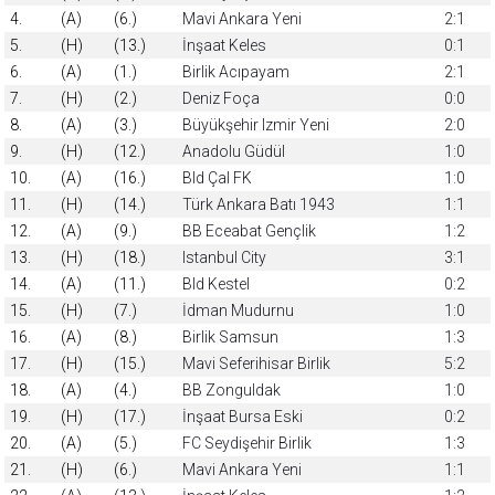
4.
(A)
(6.)
Mavi Ankara Yeni
2:1
5.
(H)
(13.)
İnşaat Keles
0:1
6.
(A)
(1.)
Birlik Acıpayam
2:1
7.
(H)
(2.)
Deniz Foça
0:0
8.
(A)
(3.)
Büyükşehir Izmir Yeni
2:0
9.
(H)
(12.)
Anadolu Güdül
1:0
10.
(A)
(16.)
Bld Çal FK
1:0
11.
(H)
(14.)
Türk Ankara Batı 1943
1:1
12.
(A)
(9.)
BB Eceabat Gençlik
1:2
13.
(H)
(18.)
Istanbul City
3:1
14.
(A)
(11.)
Bld Kestel
0:2
15.
(H)
(7.)
İdman Mudurnu
1:0
16.
(A)
(8.)
Birlik Samsun
1:3
17.
(H)
(15.)
Mavi Seferihisar Birlik
5:2
18.
(A)
(4.)
BB Zonguldak
1:0
19.
(H)
(17.)
İnşaat Bursa Eski
0:2
20.
(A)
(5.)
FC Seydişehir Birlik
1:3
21.
(H)
(6.)
Mavi Ankara Yeni
1:1