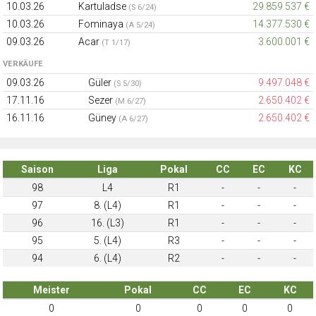
10.03.26
Kartuladse
29.859.537 €
(S 6/24)
10.03.26
Fominaya
14.377.530 €
(A 5/24)
09.03.26
Acar
3.600.001 €
(T 1/17)
VERKÄUFE
09.03.26
Güler
9.497.048 €
(S 5/30)
17.11.16
Sezer
2.650.402 €
(M 6/27)
16.11.16
Güney
2.650.402 €
(A 6/27)
Saison
Liga
Pokal
CC
EC
KC
98
L4
R1
-
-
-
97
8. (L4)
R1
-
-
-
96
16. (L3)
R1
-
-
-
95
5. (L4)
R3
-
-
-
94
6. (L4)
R2
-
-
-
Meister
Pokal
CC
EC
KC
0
0
0
0
0