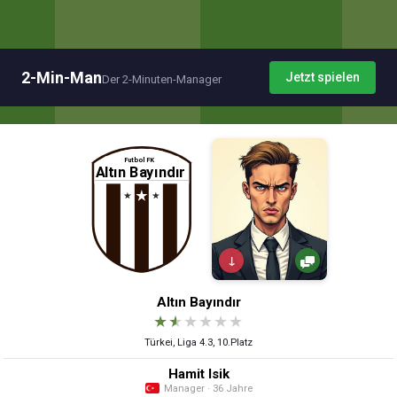
2-Min-Man
Jetzt spielen
Der 2-Minuten-Manager
↓
Altın Bayındır
★
★
★
★
★
★
Türkei, Liga 4.3, 10.Platz
Hamit Isik
Manager · 36 Jahre