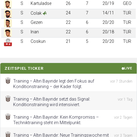
S
Kartuladse
26
7
20/19
GEO
S
24
7
14/11
TUR
Colak
S
Gezen
22
6
20/20
TUR
S
Inan
22
6
20/18
TUR
S
Coskun
21
5
20/20
TUR
✚ 8
ZEITSPIEL TICKER
LIVE
Training – Altın Bayındır legt den Fokus auf
vor 7 Stunden
Konditionstraining – der Kader folgt.
Training – Altın Bayındır setzt das Signal:
vor 1 Tag
Konditionstraining wird intensiviert.
Training – Altın Bayındır: Kein Kompromiss –
vor 2 Tagen
Techniktraining steht im Mittelpunkt.
Training – Altın Bayındır: Neue Trainingswoche mit
vor 3 Tagen