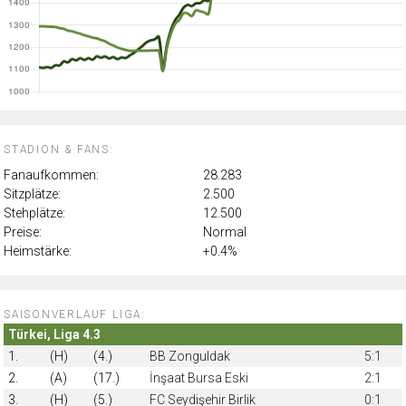
STADION & FANS:
Fanaufkommen:
28.283
Sitzplätze:
2.500
Stehplätze:
12.500
Preise:
Normal
Heimstärke:
+0.4%
SAISONVERLAUF LIGA:
Türkei, Liga 4.3
1.
(H)
(4.)
BB Zonguldak
5:1
2.
(A)
(17.)
İnşaat Bursa Eski
2:1
3.
(H)
(5.)
FC Seydişehir Birlik
0:1