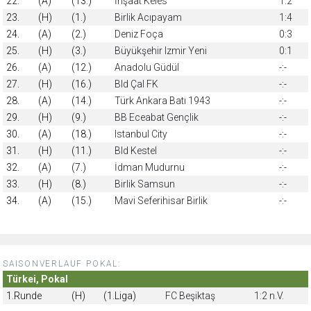
22.
(A)
(13.)
İnşaat Keles
1:2
23.
(H)
(1.)
Birlik Acıpayam
1:4
24.
(A)
(2.)
Deniz Foça
0:3
25.
(H)
(3.)
Büyükşehir Izmir Yeni
0:1
26.
(A)
(12.)
Anadolu Güdül
-:-
27.
(H)
(16.)
Bld Çal FK
-:-
28.
(A)
(14.)
Türk Ankara Batı 1943
-:-
29.
(H)
(9.)
BB Eceabat Gençlik
-:-
30.
(A)
(18.)
Istanbul City
-:-
31.
(H)
(11.)
Bld Kestel
-:-
32.
(A)
(7.)
İdman Mudurnu
-:-
33.
(H)
(8.)
Birlik Samsun
-:-
34.
(A)
(15.)
Mavi Seferihisar Birlik
-:-
SAISONVERLAUF POKAL:
Türkei, Pokal
1.Runde
(H)
(1.Liga)
FC Beşiktaş
1:2 n.V.