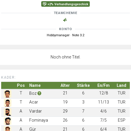
+2% Verhandlungsgeschick
TEAMCHEMIE
KONTO
Hobbymanager · Note 3.2
Noch ohne Titel.
KADER:
Pos
Name
Alter
Stärke
En/Fm
Land
T
21
6
12/8
TUR
Boz
T
Acar
19
3
11/13
TUR
A
Vardar
29
7
4/6
TUR
A
Fominaya
26
6
7/5
ESP
A
Gür
21
6
6/4
TUR