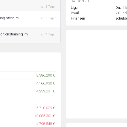
SAISONZIELE:
vor 5 Tagen
Liga
Qualifi
Pokal
2.Rund
ing steht im
Finanzen
schulde
vor 6 Tagen
ditionstraining im
vor 7 Tagen
8.386.290 €
4.166.930 €
4.239.231 €
5.710.079 €
18.085.301 €
4.796.548 €