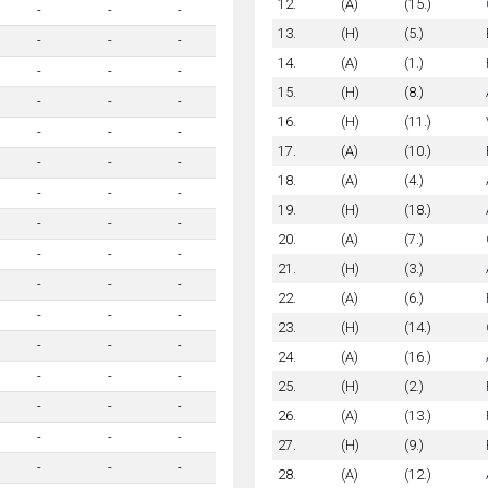
12.
(A)
(15.)
-
-
-
13.
(H)
(5.)
-
-
-
14.
(A)
(1.)
-
-
-
15.
(H)
(8.)
-
-
-
16.
(H)
(11.)
-
-
-
17.
(A)
(10.)
-
-
-
18.
(A)
(4.)
-
-
-
19.
(H)
(18.)
-
-
-
20.
(A)
(7.)
-
-
-
21.
(H)
(3.)
-
-
-
22.
(A)
(6.)
-
-
-
23.
(H)
(14.)
-
-
-
24.
(A)
(16.)
-
-
-
25.
(H)
(2.)
-
-
-
26.
(A)
(13.)
-
-
-
27.
(H)
(9.)
-
-
-
28.
(A)
(12.)