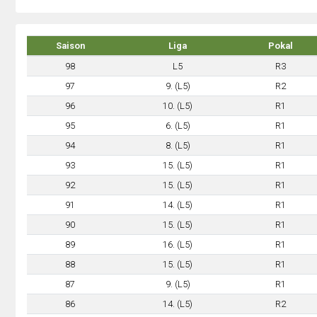
Saison
Liga
Pokal
98
L5
R3
97
9. (L5)
R2
96
10. (L5)
R1
95
6. (L5)
R1
94
8. (L5)
R1
93
15. (L5)
R1
92
15. (L5)
R1
91
14. (L5)
R1
90
15. (L5)
R1
89
16. (L5)
R1
88
15. (L5)
R1
87
9. (L5)
R1
86
14. (L5)
R2