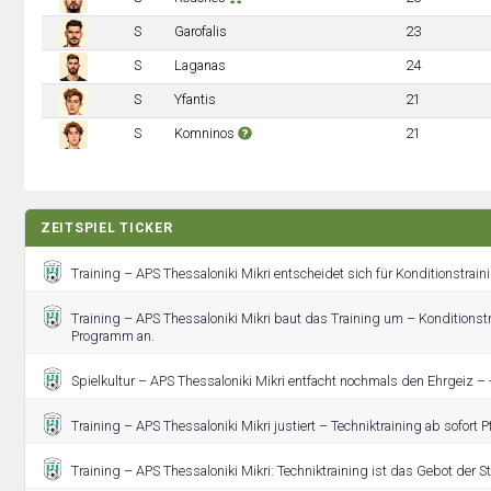
S
Garofalis
23
S
Laganas
24
S
Yfantis
21
S
Komninos
21
ZEITSPIEL TICKER
Training – APS Thessaloniki Mikri entscheidet sich für Konditionstrain
Training – APS Thessaloniki Mikri baut das Training um – Konditionstr
Programm an.
Spielkultur – APS Thessaloniki Mikri entfacht nochmals den Ehrgeiz – 
Training – APS Thessaloniki Mikri justiert – Techniktraining ab sofort Pf
Training – APS Thessaloniki Mikri: Techniktraining ist das Gebot der S