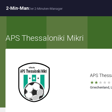
2-Min-Man
Der 2-Minuten-Manager
APS Thessaloniki Mikri
APS Thessal
★
★
★
★
★
Griechenland, L