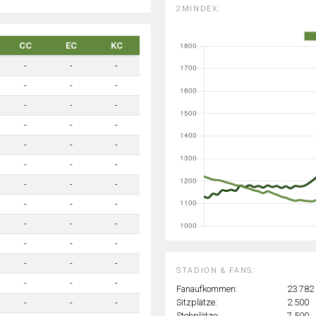
2MINDEX:
CC
EC
KC
-
-
-
-
-
-
-
-
-
-
-
-
-
-
-
-
-
-
-
-
-
-
-
-
-
-
-
-
-
-
-
-
-
STADION & FANS:
-
-
-
Fanaufkommen:
23.782
Sitzplätze:
2.500
-
-
-
Stehplätze:
7.500