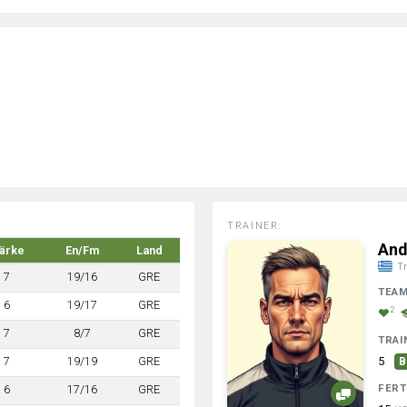
TRAINER:
And
tärke
En/Fm
Land
Tr
7
19/16
GRE
TEA
6
19/17
GRE
2
7
8/7
GRE
TRAI
7
19/19
GRE
5
B
FERT
6
17/16
GRE