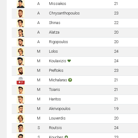
A
Missiakos
21
A
Chrysanthopoulos
23
A
Shinas
22
A
Alatza
20
A
Rigopoulos
20
M
Lolos
24
M
Koulaxizis
24
M
Preftokis
23
M
Michalaras
21
✚ 7
M
Tsiaris
21
M
Haritos
21
M
Akrivopoulos
19
M
Louverdis
20
S
Routsis
24
S
Kouches
23