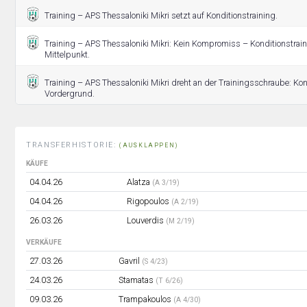
Training – APS Thessaloniki Mikri setzt auf Konditionstraining.
Training – APS Thessaloniki Mikri: Kein Kompromiss – Konditionstrain
Mittelpunkt.
Training – APS Thessaloniki Mikri dreht an der Trainingsschraube: Kon
Vordergrund.
TRANSFERHISTORIE:
(AUSKLAPPEN)
KÄUFE
04.04.26
Alatza
(A 3/19)
04.04.26
Rigopoulos
(A 2/19)
26.03.26
Louverdis
(M 2/19)
VERKÄUFE
27.03.26
Gavril
(S 4/23)
24.03.26
Stamatas
(T 6/26)
09.03.26
Trampakoulos
(A 4/30)