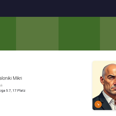
oniki Mikri
★
iga 5.7, 17.Platz
↘