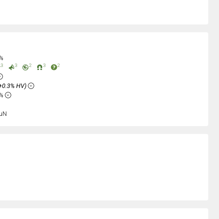
0%
3
3
2
3
2
+0.3% HV)
6%
uN