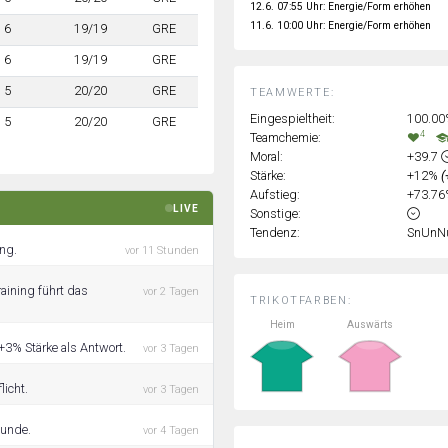
12.6. 07:55 Uhr: Energie/Form erhöhen
11.6. 10:00 Uhr: Energie/Form erhöhen
6
19/19
GRE
6
19/19
GRE
5
20/20
GRE
TEAMWERTE:
Eingespieltheit:
100.0
5
20/20
GRE
4
Teamchemie:
Moral:
+39.7
Stärke:
+12%
(
Aufstieg:
+73.7
LIVE
Sonstige:
Tendenz:
SnUnN
ing.
vor 11 Stunden
aining führt das
vor 2 Tagen
TRIKOTFARBEN:
Heim
Auswärts
+3% Stärke als Antwort.
vor 3 Tagen
licht.
vor 3 Tagen
tunde.
vor 4 Tagen