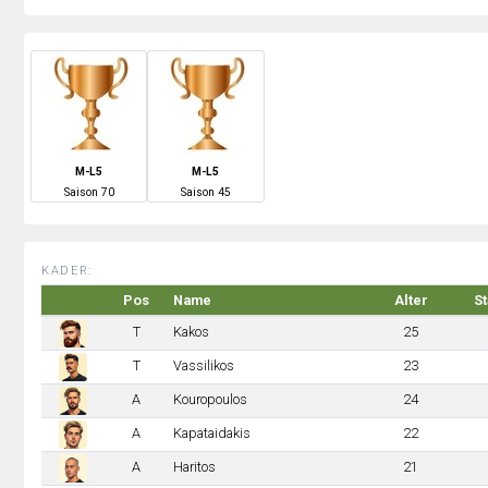
M-L5
M-L5
S
aison
70
S
aison
45
KADER:
Pos
Name
Alter
S
T
Kakos
25
T
Vassilikos
23
A
Kouropoulos
24
A
Kapataidakis
22
A
Haritos
21