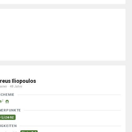
reus Iliopoulos
ainer · 48 Jahre
MCHEMIE
2
NERPUNKTE
-Lizenz
IGKEITEN