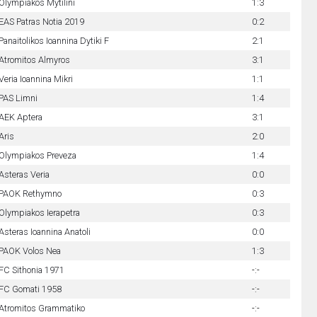
Olympiakos Mytilini
1:3
EAS Patras Notia 2019
0:2
Panaitolikos Ioannina Dytiki F
2:1
Atromitos Almyros
3:1
Veria Ioannina Mikri
1:1
PAS Limni
1:4
AEK Aptera
3:1
Aris
2:0
Olympiakos Preveza
1:4
Asteras Veria
0:0
PAOK Rethymno
0:3
Olympiakos Ierapetra
0:3
Asteras Ioannina Anatoli
0:0
PAOK Volos Nea
1:3
FC Sithonia 1971
-:-
FC Gomati 1958
-:-
Atromitos Grammatiko
-:-