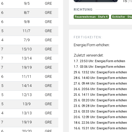
15
(15
6
9/5
GRE
RICHTUNG
6
8/7
GRE
Feuerwehrman · Stufe 4
Schleifer · St
6
9/8
GRE
5
11/7
GRE
FERTIGKEITEN:
4
7/9
GRE
Energie/Form erhöhen:
7
15/10
GRE
Zuletzt verwendet:
7
13/14
GRE
1.7. 23:50 Uhr: Energie/Form erhöhen
1.7. 03:06 Uhr: Energie/Form erhöhen
7
19/19
GRE
29.6. 13:52 Uhr: Energie/Form erhöhen
6
11/11
GRE
28.6. 14:40 Uhr: Energie/Form erhöhen
27.6. 09:44 Uhr: Energie/Form erhöhen
5
14/14
GRE
26.6. 20:56 Uhr: Energie/Form erhöhen
5
12/13
GRE
25.6. 14:11 Uhr: Energie/Form erhöhen
25.6. 03:20 Uhr: Energie/Form erhöhen
5
13/9
GRE
23.6. 09:28 Uhr: Energie/Form erhöhen
23.6. 03:33 Uhr: Energie/Form erhöhen
4
13/13
GRE
20.6. 12:09 Uhr: Energie/Form erhöhen
7
19/19
GRE
18.6. 22:36 Uhr: Energie/Form erhöhen
16.6. 15:31 Uhr: Energie/Form erhöhen
6
20/20
GRE