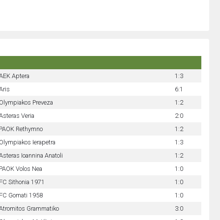
AEK Aptera
1:3
Aris
6:1
Olympiakos Preveza
1:2
Asteras Veria
2:0
PAOK Rethymno
1:2
Olympiakos Ierapetra
1:3
Asteras Ioannina Anatoli
1:2
PAOK Volos Nea
1:0
FC Sithonia 1971
1:0
FC Gomati 1958
1:0
Atromitos Grammatiko
3:0