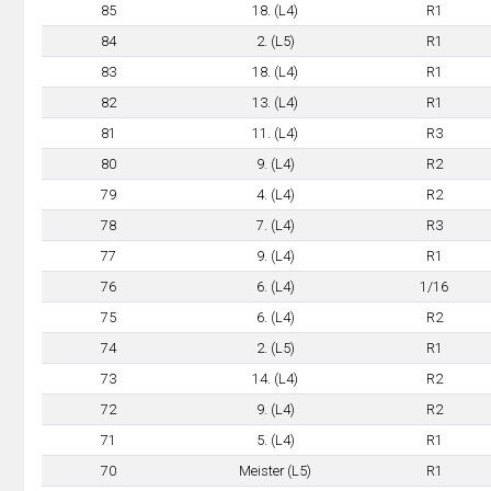
85
18. (L4)
R1
84
2. (L5)
R1
83
18. (L4)
R1
82
13. (L4)
R1
81
11. (L4)
R3
80
9. (L4)
R2
79
4. (L4)
R2
78
7. (L4)
R3
77
9. (L4)
R1
76
6. (L4)
1/16
75
6. (L4)
R2
74
2. (L5)
R1
73
14. (L4)
R2
72
9. (L4)
R2
71
5. (L4)
R1
70
Meister (L5)
R1