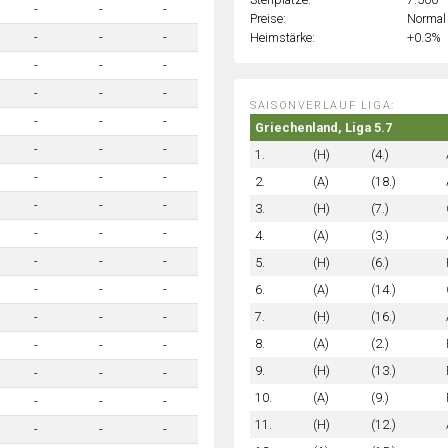
-
-
-
Preise:
Normal
Heimstärke:
+0.3%
-
-
-
-
-
-
-
-
-
SAISONVERLAUF LIGA:
-
-
-
Griechenland, Liga 5.7
-
-
-
1.
(H)
(4.)
-
-
-
2.
(A)
(18.)
-
-
-
3.
(H)
(7.)
-
-
-
4.
(A)
(3.)
-
-
-
5.
(H)
(6.)
6.
(A)
(14.)
-
-
-
7.
(H)
(16.)
-
-
-
8.
(A)
(2.)
-
-
-
9.
(H)
(13.)
-
-
-
10.
(A)
(9.)
-
-
-
11.
(H)
(12.)
-
-
-