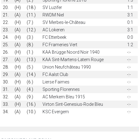
20.
(H)
(18.)
SV Luzifer
1:1
21.
(A)
(11.)
RWDM Niel
3:1
22.
(H)
(7.)
SV Merbes-le-Château
0:1
23.
(A)
(12.)
AC Lokeren
3:1
24.
(H)
(3.)
FC Etterbeek
0:0
25.
(A)
(8.)
FC Frameries Vert
1:2
26.
(H)
(1.)
KAA Brügge Noord Noir 1940
-:-
27.
(A)
(13.)
KAA Sint-Martens-Latem Rouge
-:-
28.
(H)
(5.)
Union Neufchâteau 1990
-:-
29.
(A)
(14.)
FC Aalst Club
-:-
30.
(H)
(6.)
Lierse Faimes
-:-
31.
(A)
(4.)
Sporting Florennes
-:-
32.
(A)
(9.)
AC Merkem Bleu 1915
-:-
33.
(H)
(16.)
Virton Sint-Genesius-Rode Bleu
-:-
34.
(A)
(10.)
KSC Evergem
-:-