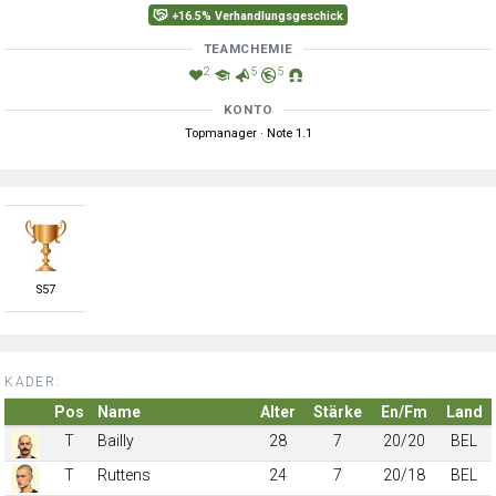
+16.5% Verhandlungsgeschick
TEAMCHEMIE
2
5
5
KONTO
Topmanager · Note 1.1
S
57
KADER:
Pos
Name
Alter
Stärke
En/Fm
Land
T
Bailly
28
7
20/20
BEL
T
Ruttens
24
7
20/18
BEL