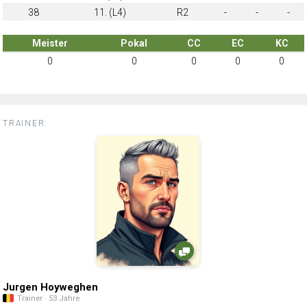
38
11. (L4)
R2
-
-
-
Meister
Pokal
CC
EC
KC
0
0
0
0
0
TRAINER:
Jurgen Hoyweghen
Trainer · 53 Jahre