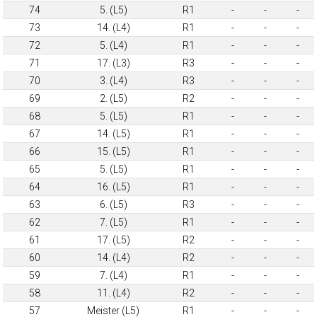
74
5. (L5)
R1
-
-
-
73
14. (L4)
R1
-
-
-
72
5. (L4)
R1
-
-
-
71
17. (L3)
R3
-
-
-
70
3. (L4)
R3
-
-
-
69
2. (L5)
R2
-
-
-
68
5. (L5)
R1
-
-
-
67
14. (L5)
R1
-
-
-
66
15. (L5)
R1
-
-
-
65
5. (L5)
R1
-
-
-
64
16. (L5)
R1
-
-
-
63
6. (L5)
R3
-
-
-
62
7. (L5)
R1
-
-
-
61
17. (L5)
R2
-
-
-
60
14. (L4)
R2
-
-
-
59
7. (L4)
R1
-
-
-
58
11. (L4)
R2
-
-
-
57
Meister (L5)
R1
-
-
-