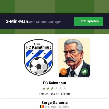
2-Min-Man
Jetzt spielen
Der 2-Minuten-Manager
↘
FC Kalmthout
★
★
★
★
★
★
Belgien, Liga 4.1, 17.Platz
Serge Garaerts
Manager · 62 Jahre