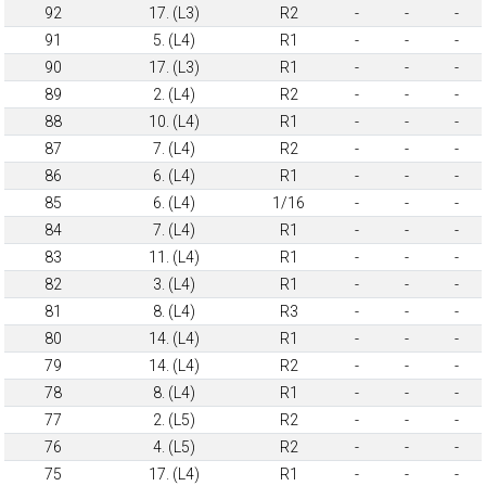
92
17. (L3)
R2
-
-
-
91
5. (L4)
R1
-
-
-
90
17. (L3)
R1
-
-
-
89
2. (L4)
R2
-
-
-
88
10. (L4)
R1
-
-
-
87
7. (L4)
R2
-
-
-
86
6. (L4)
R1
-
-
-
85
6. (L4)
1/16
-
-
-
84
7. (L4)
R1
-
-
-
83
11. (L4)
R1
-
-
-
82
3. (L4)
R1
-
-
-
81
8. (L4)
R3
-
-
-
80
14. (L4)
R1
-
-
-
79
14. (L4)
R2
-
-
-
78
8. (L4)
R1
-
-
-
77
2. (L5)
R2
-
-
-
76
4. (L5)
R2
-
-
-
75
17. (L4)
R1
-
-
-