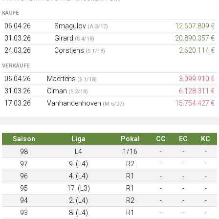
KÄUFE
06.04.26
Smagulov
12.607.809 €
(A 3/17)
31.03.26
Girard
20.890.357 €
(S 4/18)
24.03.26
Corstjens
2.620.114 €
(S 1/18)
VERKÄUFE
06.04.26
Maertens
3.099.910 €
(S 1/18)
31.03.26
Ciman
6.128.311 €
(S 2/18)
17.03.26
Vanhandenhoven
15.754.427 €
(M 6/27)
Saison
Liga
Pokal
CC
EC
KC
98
L4
1/16
-
-
-
97
9. (L4)
R2
-
-
-
96
4. (L4)
R1
-
-
-
95
17. (L3)
R1
-
-
-
94
2. (L4)
R2
-
-
-
93
8. (L4)
R1
-
-
-