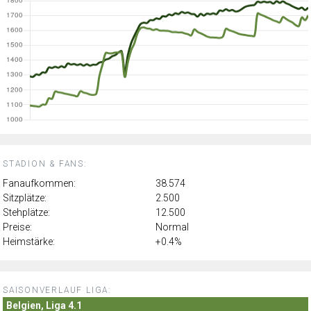
STADION & FANS:
Fanaufkommen:
38.574
Sitzplätze:
2.500
Stehplätze:
12.500
Preise:
Normal
Heimstärke:
+0.4%
SAISONVERLAUF LIGA:
Belgien, Liga 4.1