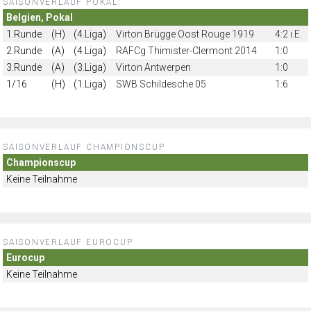
SAISONVERLAUF POKAL:
Belgien, Pokal
1.Runde
(H)
(4.Liga)
Virton Brügge Oost Rouge 1919
4:2 i.E.
2.Runde
(A)
(4.Liga)
RAFCg Thimister-Clermont 2014
1:0
3.Runde
(A)
(3.Liga)
Virton Antwerpen
1:0
1/16
(H)
(1.Liga)
SWB Schildesche 05
1:6
SAISONVERLAUF CHAMPIONSCUP
Championscup
Keine Teilnahme
SAISONVERLAUF EUROCUP
Eurocup
Keine Teilnahme