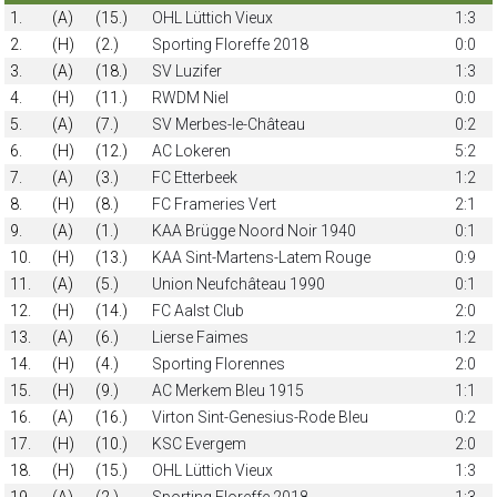
1.
(A)
(15.)
OHL Lüttich Vieux
1:3
2.
(H)
(2.)
Sporting Floreffe 2018
0:0
3.
(A)
(18.)
SV Luzifer
1:3
4.
(H)
(11.)
RWDM Niel
0:0
5.
(A)
(7.)
SV Merbes-le-Château
0:2
6.
(H)
(12.)
AC Lokeren
5:2
7.
(A)
(3.)
FC Etterbeek
1:2
8.
(H)
(8.)
FC Frameries Vert
2:1
9.
(A)
(1.)
KAA Brügge Noord Noir 1940
0:1
10.
(H)
(13.)
KAA Sint-Martens-Latem Rouge
0:9
11.
(A)
(5.)
Union Neufchâteau 1990
0:1
12.
(H)
(14.)
FC Aalst Club
2:0
13.
(A)
(6.)
Lierse Faimes
1:2
14.
(H)
(4.)
Sporting Florennes
2:0
15.
(H)
(9.)
AC Merkem Bleu 1915
1:1
16.
(A)
(16.)
Virton Sint-Genesius-Rode Bleu
0:2
17.
(H)
(10.)
KSC Evergem
2:0
18.
(H)
(15.)
OHL Lüttich Vieux
1:3
19.
(A)
(2.)
Sporting Floreffe 2018
1:3