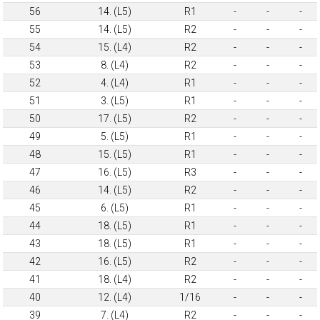
56
14. (L5)
R1
-
-
-
55
14. (L5)
R2
-
-
-
54
15. (L4)
R2
-
-
-
53
8. (L4)
R2
-
-
-
52
4. (L4)
R1
-
-
-
51
3. (L5)
R1
-
-
-
50
17. (L5)
R2
-
-
-
49
5. (L5)
R1
-
-
-
48
15. (L5)
R1
-
-
-
47
16. (L5)
R3
-
-
-
46
14. (L5)
R2
-
-
-
45
6. (L5)
R1
-
-
-
44
18. (L5)
R1
-
-
-
43
18. (L5)
R1
-
-
-
42
16. (L5)
R2
-
-
-
41
18. (L4)
R2
-
-
-
40
12. (L4)
1/16
-
-
-
39
7. (L4)
R2
-
-
-