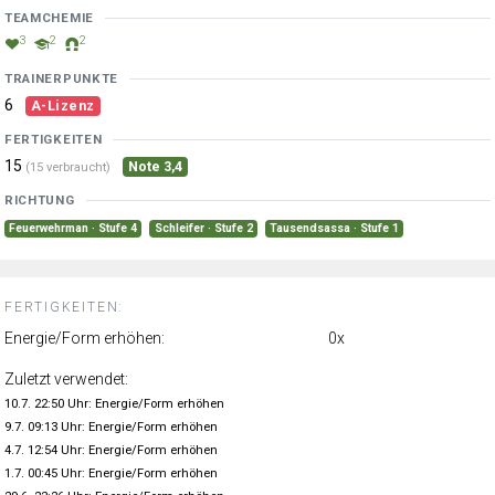
TEAMCHEMIE
3
2
2
TRAINERPUNKTE
6
A-Lizenz
FERTIGKEITEN
15
Note 3,4
(15 verbraucht)
RICHTUNG
Feuerwehrman · Stufe 4
Schleifer · Stufe 2
Tausendsassa · Stufe 1
FERTIGKEITEN:
Energie/Form erhöhen:
0x
Zuletzt verwendet:
10.7. 22:50 Uhr: Energie/Form erhöhen
9.7. 09:13 Uhr: Energie/Form erhöhen
4.7. 12:54 Uhr: Energie/Form erhöhen
1.7. 00:45 Uhr: Energie/Form erhöhen