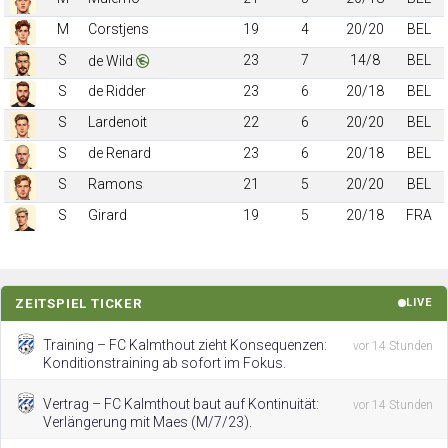
M
Corstjens
19
4
20/20
BEL
S
23
7
14/8
BEL
de Wild
S
de Ridder
23
6
20/18
BEL
S
Lardenoit
22
6
20/20
BEL
S
de Renard
23
6
20/18
BEL
S
Ramons
21
5
20/20
BEL
S
Girard
19
5
20/18
FRA
ZEITSPIEL TICKER
LIVE
Training – FC Kalmthout zieht Konsequenzen:
vor 14 Stunden
Konditionstraining ab sofort im Fokus.
Vertrag – FC Kalmthout baut auf Kontinuität:
vor 14 Stunden
Verlängerung mit Maes (M/7/23).