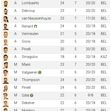
A
Lombaerts
24
7
20/20
BEL
A
Debrouy
23
7
20/20
BEL
A
van Nieuwenhuyze
23
7
17/20
BEL
A
24
6
20/18
BEL
Renard
A
Vermeulen
21
5
20/18
BEL
A
Goris
20
5
20/18
BEL
A
Pinelli
20
5
20/20
BEL
A
Smagulov
18
4
20/18
KAZ
M
Maes
23
7
20/20
BEL
M
21
6
20/20
BEL
Valgaeren
M
Thompson
24
6
20/20
BEL
M
Pinelli
24
6
20/20
BEL
M
22
6
9/8
BEL
Gillet
M
Dekelver
22
6
20/18
BEL
M
Mulemo
21
5
20/18
BEL