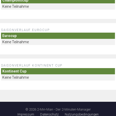
Championscup
Keine Teilnahme
SAISONVERLAUF EUROCUP
Eurocup
Keine Teilnahme
SAISONVERLAUF KONTINENT CUP
Kontinent Cup
Keine Teilnahme
© 2026 2-Min-Man - Der 2-Minuten-Manager
Impressum
Datenschutz
Nutzungsbedingungen