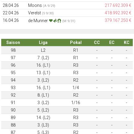
28.04.26
Moons
217.692.309 €
(A 9/29)
22.04.26
Verelst
418.992.392 €
(S 9/30)
16.04.26
379.167.250 €
de Munner
(M 9/31)
Saison
Liga
Pokal
CC
EC
KC
98
L2
R1
-
-
-
97
7. (L2)
R1
-
-
-
96
16. (L1)
R3
-
-
-
95
13. (L1)
R3
-
-
-
94
3. (L2)
R2
-
-
-
93
16. (L1)
1/4
-
-
-
92
8. (L1)
R2
-
-
-
91
3. (L2)
1/16
-
-
-
90
5. (L2)
R3
-
-
-
89
14. (L2)
R3
-
-
-
88
3. (L3)
R3
-
-
-
87
5. (L3)
R2
-
-
-