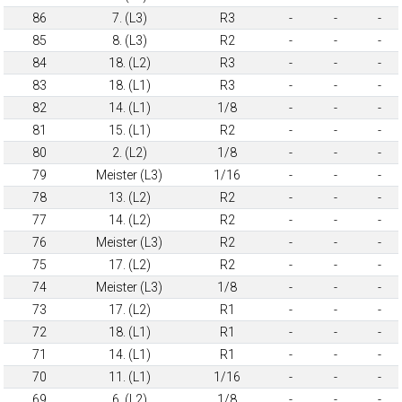
86
7. (L3)
R3
-
-
-
85
8. (L3)
R2
-
-
-
84
18. (L2)
R3
-
-
-
83
18. (L1)
R3
-
-
-
82
14. (L1)
1/8
-
-
-
81
15. (L1)
R2
-
-
-
80
2. (L2)
1/8
-
-
-
79
Meister (L3)
1/16
-
-
-
78
13. (L2)
R2
-
-
-
77
14. (L2)
R2
-
-
-
76
Meister (L3)
R2
-
-
-
75
17. (L2)
R2
-
-
-
74
Meister (L3)
1/8
-
-
-
73
17. (L2)
R1
-
-
-
72
18. (L1)
R1
-
-
-
71
14. (L1)
R1
-
-
-
70
11. (L1)
1/16
-
-
-
69
6. (L2)
1/8
-
-
-