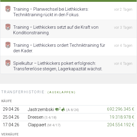
Training – Planwechsel bei Liethkickers:
vor 2 Tagen
Techniktraining rückt in den Fokus.
Training – Liethkickers setzt auf die Kraft von
vor 3 Tagen
Konditionstraining.
Training – Liethkickers ordert Techniktraining für
vor 4 Tagen
den Kader.
Spielkultur – Liethkickers pokert erfolgreich:
vor 4 Tagen
Transfererlöse steigen, Lagerkapazität wächst.
TRANSFERHISTORIE:
(AUSKLAPPEN)
KÄUFE
2
29.04.26
692.296.345 €
Jastrzembski
(A 8/24)
25.04.26
Dreesen
19.318.978 €
(S 4/18)
17.04.26
Clappaert
204.554.192 €
(M 4/17)
VERKÄUFE