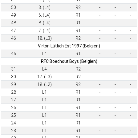
50
3. (L4)
R2
-
-
-
49
6. (L4)
R1
-
-
-
48
8. (L4)
R1
-
-
-
47
7. (L4)
R1
-
-
-
46
18. (L3)
R2
-
-
-
Virton Lüttich Est 1997 (Belgien)
46
L4
R1
-
-
-
RFC Boechout Boys (Belgien)
31
L4
R2
-
-
-
30
17. (L3)
R2
-
-
-
29
18. (L2)
R2
-
-
-
28
L1
R1
-
-
-
27
L1
R1
-
-
-
26
L1
R1
-
-
-
25
L1
R1
-
-
-
24
L1
R1
-
-
-
23
L1
R1
-
-
-