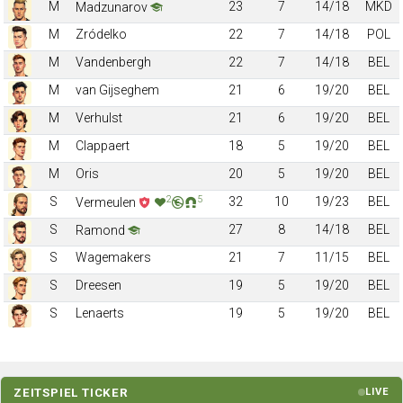
M
23
7
14/18
MKD
Madzunarov
M
Zródelko
22
7
14/18
POL
M
Vandenbergh
22
7
14/18
BEL
M
van Gijseghem
21
6
19/20
BEL
M
Verhulst
21
6
19/20
BEL
M
Clappaert
18
5
19/20
BEL
M
Oris
20
5
19/20
BEL
2
5
S
32
10
19/23
BEL
Vermeulen
S
27
8
14/18
BEL
Ramond
S
Wagemakers
21
7
11/15
BEL
S
Dreesen
19
5
19/20
BEL
S
Lenaerts
19
5
19/20
BEL
ZEITSPIEL TICKER
LIVE