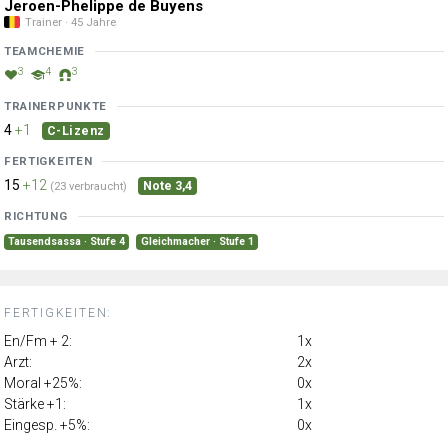
Jeroen-Phelippe de Buyens
Trainer · 45 Jahre
TEAMCHEMIE
3
4
3
TRAINERPUNKTE
4
+1
C-Lizenz
FERTIGKEITEN
15
+12
Note 3,4
(23 verbraucht)
RICHTUNG
Tausendsassa · Stufe 4
Gleichmacher · Stufe 1
FERTIGKEITEN:
En/Fm + 2:
1x
Arzt:
2x
Moral +25%:
0x
Stärke +1:
1x
Eingesp. +5%:
0x