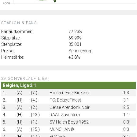
STADION & FANS:
Fanaufkommen:
77.238
Sitzplätze:
69.999
Stehplätze:
35.001
Preise:
Sehr niedrig
Heimstärke:
+3.8%
SAISONVERLAUF LIGA:
Belgien, Liga 2.1
1.
(A)
(7.)
Holsten Edel Kickers
1:3
2.
(H)
(4.)
F.C. DeluxeFinest
3:1
3.
(A)
(2.)
Lierse Arendonk Noir
2:5
4.
(H)
(13.)
RAAL Zaventem
1:1
5.
(H)
(1.)
SV Halen Boys 1952
0:3
6.
(A)
(15.)
MüNCHAN©
0:0
7.
(H)
(17.)
FC Genk
3:1