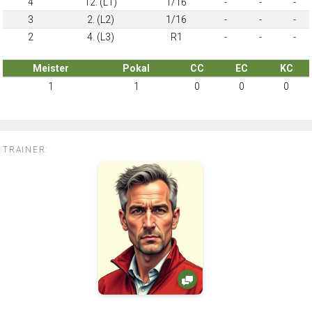
4
12. (L1)
1/16
-
-
-
3
2. (L2)
1/16
-
-
-
2
4. (L3)
R1
-
-
-
Meister
Pokal
CC
EC
KC
1
1
0
0
0
TRAINER: