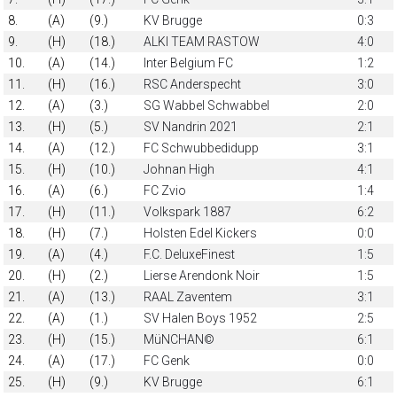
8.
(A)
(9.)
KV Brugge
0:3
9.
(H)
(18.)
ALKI TEAM RASTOW
4:0
10.
(A)
(14.)
Inter Belgium FC
1:2
11.
(H)
(16.)
RSC Anderspecht
3:0
12.
(A)
(3.)
SG Wabbel Schwabbel
2:0
13.
(H)
(5.)
SV Nandrin 2021
2:1
14.
(A)
(12.)
FC Schwubbedidupp
3:1
15.
(H)
(10.)
Johnan High
4:1
16.
(A)
(6.)
FC Zvio
1:4
17.
(H)
(11.)
Volkspark 1887
6:2
18.
(H)
(7.)
Holsten Edel Kickers
0:0
19.
(A)
(4.)
F.C. DeluxeFinest
1:5
20.
(H)
(2.)
Lierse Arendonk Noir
1:5
21.
(A)
(13.)
RAAL Zaventem
3:1
22.
(A)
(1.)
SV Halen Boys 1952
2:5
23.
(H)
(15.)
MüNCHAN©
6:1
24.
(A)
(17.)
FC Genk
0:0
25.
(H)
(9.)
KV Brugge
6:1