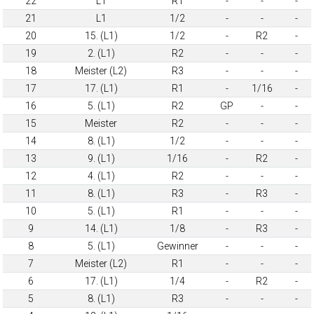
22
L1
R1
-
-
-
21
L1
1/2
-
-
-
20
15. (L1)
1/2
-
R2
-
19
2. (L1)
R2
-
-
-
18
Meister (L2)
R3
-
-
-
17
17. (L1)
R1
-
1/16
-
16
5. (L1)
R2
GP
-
-
15
Meister
R2
-
-
-
14
8. (L1)
1/2
-
-
-
13
9. (L1)
1/16
-
R2
-
12
4. (L1)
R2
-
-
-
11
8. (L1)
R3
-
R3
-
10
5. (L1)
R1
-
-
-
9
14. (L1)
1/8
-
R3
-
8
5. (L1)
Gewinner
-
-
-
7
Meister (L2)
R1
-
-
-
6
17. (L1)
1/4
-
R2
-
5
8. (L1)
R3
-
-
-