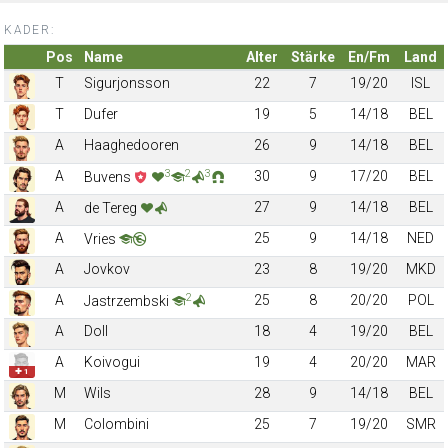
KADER:
Pos
Name
Alter
Stärke
En/Fm
Land
T
Sigurjonsson
22
7
19/20
ISL
T
Dufer
19
5
14/18
BEL
A
Haaghedooren
26
9
14/18
BEL
3
2
3
A
30
9
17/20
BEL
Buvens
A
27
9
14/18
BEL
de Tereg
A
25
9
14/18
NED
Vries
A
Jovkov
23
8
19/20
MKD
2
A
25
8
20/20
POL
Jastrzembski
A
Doll
18
4
19/20
BEL
A
Koivogui
19
4
20/20
MAR
✚ 1
M
Wils
28
9
14/18
BEL
M
Colombini
25
7
19/20
SMR