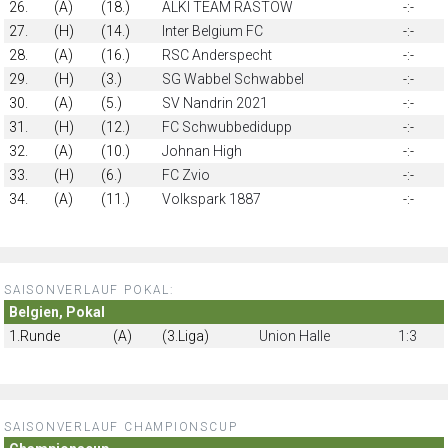
26.
(A)
(18.)
ALKI TEAM RASTOW
-:-
27.
(H)
(14.)
Inter Belgium FC
-:-
28.
(A)
(16.)
RSC Anderspecht
-:-
29.
(H)
(3.)
SG Wabbel Schwabbel
-:-
30.
(A)
(5.)
SV Nandrin 2021
-:-
31.
(H)
(12.)
FC Schwubbedidupp
-:-
32.
(A)
(10.)
Johnan High
-:-
33.
(H)
(6.)
FC Zvio
-:-
34.
(A)
(11.)
Volkspark 1887
-:-
SAISONVERLAUF POKAL:
Belgien, Pokal
1.Runde
(A)
(3.Liga)
Union Halle
1:3
SAISONVERLAUF CHAMPIONSCUP