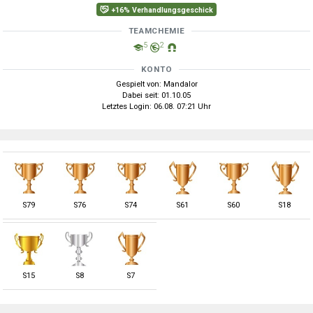
+16% Verhandlungsgeschick
TEAMCHEMIE
5
2
KONTO
Gespielt von: Mandalor
Dabei seit: 01.10.05
Letztes Login: 06.08. 07:21 Uhr
S
79
S
76
S
74
S
61
S
60
S
18
S
15
S
8
S
7