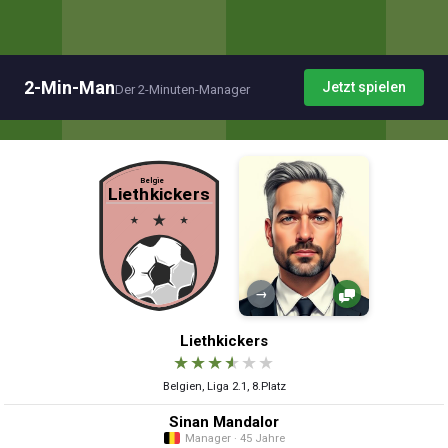
2-Min-Man
Jetzt spielen
Der 2-Minuten-Manager
→
Liethkickers
★
★
★
★
★
★
Belgien, Liga 2.1, 8.Platz
Sinan Mandalor
Manager · 45 Jahre