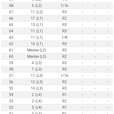
68
5. (L2)
1/16
-
-
-
67
11. (L2)
R3
-
-
-
66
17. (L1)
R2
-
-
-
65
13. (L1)
R3
-
-
-
64
11. (L1)
R3
-
-
-
63
11. (L1)
1/8
-
-
-
62
10. (L1)
R3
-
-
-
61
Meister (L2)
R3
-
-
-
60
Meister (L3)
R2
-
-
-
59
4. (L3)
R3
-
-
-
58
7. (L3)
R3
-
-
-
57
11. (L3)
1/16
-
-
-
56
12. (L3)
R2
-
-
-
55
14. (L3)
R3
-
-
-
54
2. (L4)
R1
-
-
-
53
3. (L4)
R2
-
-
-
52
3. (L4)
R1
-
-
-
51
4. (L4)
R1
-
-
-