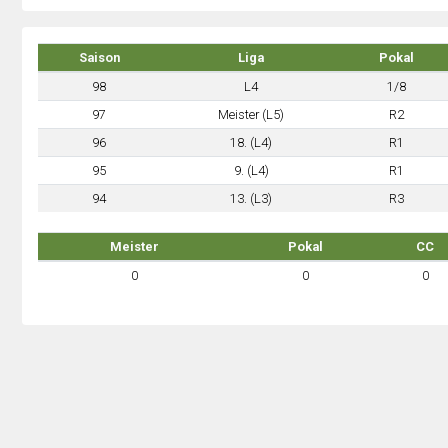
Saison
Liga
Pokal
98
L4
1/8
97
Meister (L5)
R2
96
18. (L4)
R1
95
9. (L4)
R1
94
13. (L3)
R3
Meister
Pokal
CC
0
0
0