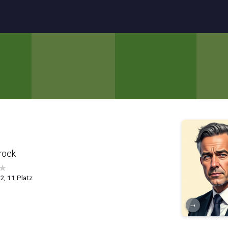
roek
★
.2, 11.Platz
→