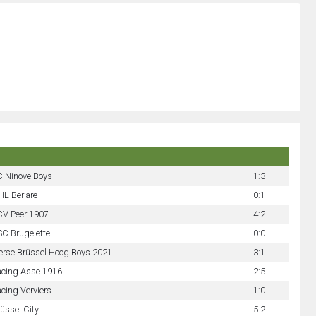
C Ninove Boys
1:3
L Berlare
0:1
CV Peer 1907
4:2
C Brugelette
0:0
erse Brüssel Hoog Boys 2021
3:1
acing Asse 1916
2:5
cing Verviers
1:0
üssel City
5:2