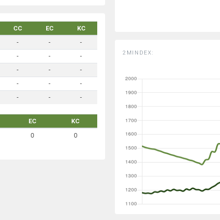
CC
EC
KC
-
-
-
2MINDEX:
-
-
-
-
-
-
-
-
-
-
-
-
EC
KC
0
0