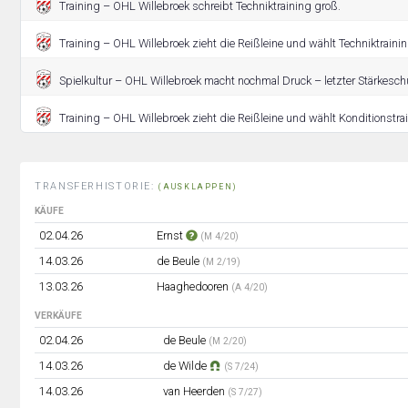
Training – OHL Willebroek schreibt Techniktraining groß.
Training – OHL Willebroek zieht die Reißleine und wählt Techniktrainin
Spielkultur – OHL Willebroek macht nochmal Druck – letzter Stärkesch
Training – OHL Willebroek zieht die Reißleine und wählt Konditionstra
TRANSFERHISTORIE:
(AUSKLAPPEN)
KÄUFE
02.04.26
Ernst
(M 4/20)
14.03.26
de Beule
(M 2/19)
13.03.26
Haaghedooren
(A 4/20)
VERKÄUFE
02.04.26
de Beule
(M 2/20)
14.03.26
de Wilde
(S 7/24)
14.03.26
van Heerden
(S 7/27)