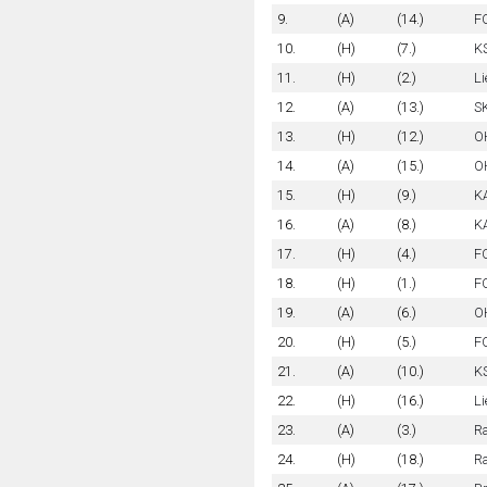
9.
(A)
(14.)
FC
10.
(H)
(7.)
K
11.
(H)
(2.)
Li
12.
(A)
(13.)
S
13.
(H)
(12.)
OH
14.
(A)
(15.)
OH
15.
(H)
(9.)
K
16.
(A)
(8.)
K
17.
(H)
(4.)
FC
18.
(H)
(1.)
F
19.
(A)
(6.)
OH
20.
(H)
(5.)
F
21.
(A)
(10.)
KS
22.
(H)
(16.)
Li
23.
(A)
(3.)
R
24.
(H)
(18.)
Ra