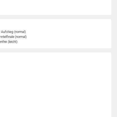
r Aufstieg (normal)
ntelfinale (normal)
nfrei (leicht)