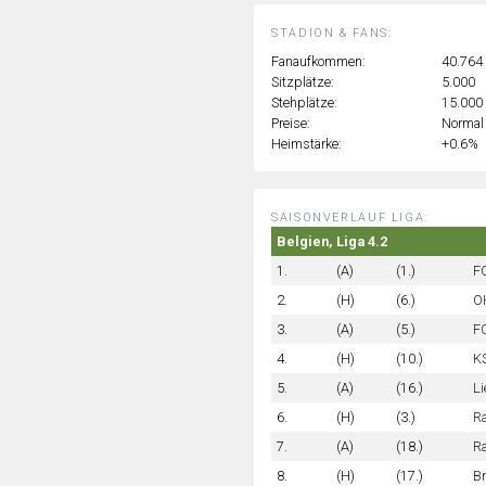
STADION & FANS:
Fanaufkommen:
40.764
Sitzplätze:
5.000
Stehplätze:
15.000
Preise:
Normal
Heimstärke:
+0.6%
SAISONVERLAUF LIGA:
Belgien, Liga 4.2
1.
(A)
(1.)
F
2.
(H)
(6.)
OH
3.
(A)
(5.)
F
4.
(H)
(10.)
KS
5.
(A)
(16.)
Li
6.
(H)
(3.)
R
7.
(A)
(18.)
Ra
8.
(H)
(17.)
Br