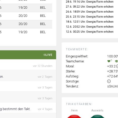
28.6. 19:16 Uhr: Energie/Form erhöhen
27.6. 09:22 Uhr: Energie/Form erhöhen
6
19/20
BEL
26.6. 18:59 Uhr: Energie/Form erhöhen
6
20/20
BEL
25.6. 23:15 Uhr: Energie/Form erhöhen
18.6. 12:51 Uhr: Energie/Form erhöhen
6
20/20
BEL
12.6. 20:52 Uhr: Energie/Form erhöhen
12.6. 00:25 Uhr: Energie/Form erhöhen
5
19/20
BEL
TEAMWERTE:
LIVE
Eingespieltheit:
100.0
5
Teamchemie:
Moral:
+33.2
vor 12 Stunden
Stärke:
+28.7
Aufstieg:
+72.6
en.
vor 2 Tagen
Sonstige:
Tendenz:
sSnUn
vor 3 Tagen
vor 3 Tagen
TRIKOTFARBEN:
ng bestimmt den Takt.
vor 4 Tagen
Heim
Auswärts