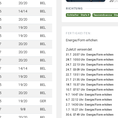
20
(20
6
20/20
BEL
RICHTUNG
6
14/14
BEL
Schleifer · Stufe 4
Tausendsassa · Stu
5
20/20
BEL
5
19/20
BEL
FERTIGKEITEN:
5
19/20
BEL
Energie/Form erhöhen:
7
20/20
BEL
Zuletzt verwendet:
7
20/20
BEL
31.7. 20:37 Uhr: Energie/Form erhöhen
28.7. 10:50 Uhr: Energie/Form erhöhen
7
20/20
BEL
24.7. 22:13 Uhr: Energie/Form erhöhen
7
14/14
BEL
24.7. 03:09 Uhr: Energie/Form erhöhen
22.7. 13:51 Uhr: Energie/Form erhöhen
6
19/20
BEL
21.7. 21:35 Uhr: Energie/Form erhöhen
5
19/20
BEL
18.7. 15:37 Uhr: Energie/Form erhöhen
10.7. 07:57 Uhr: Energie/Form erhöhen
5
20/20
BEL
9.7. 14:47 Uhr: Energie/Form erhöhen
6.7. 22:12 Uhr: Energie/Form erhöhen
5
19/20
GER
2.7. 14:30 Uhr: Energie/Form erhöhen
7
9/8
BEL
1.7. 15:27 Uhr: Energie/Form erhöhen
30.6. 07:49 Uhr: Energie/Form erhöhen
7
20/20
BEL