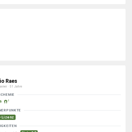
io Raes
ainer · 51 Jahre
MCHEMIE
4
NERPUNKTE
-Lizenz
IGKEITEN