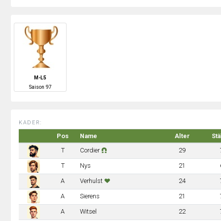
M-L5
S
aison
97
KADER:
Pos
Name
Alter
St
T
Cordier
29
T
Nys
21
A
Verhulst
24
A
Sierens
21
A
Witsel
22