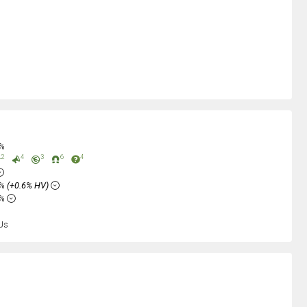
0%
2
4
3
6
4
5%
(+0.6% HV)
4%
Us