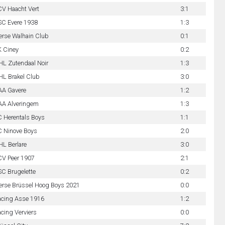
V Haacht Vert
3:1
SC Evere 1938
1:3
erse Walhain Club
0:1
K Ciney
0:2
L Zutendaal Noir
1:3
L Brakel Club
3:0
AA Gavere
1:2
AA Alveringem
1:3
 Herentals Boys
1:1
C Ninove Boys
2:0
L Berlare
3:0
CV Peer 1907
2:1
C Brugelette
0:2
erse Brüssel Hoog Boys 2021
0:0
acing Asse 1916
1:2
cing Verviers
0:0