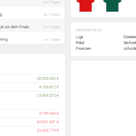
vor 4 Tagen
g.
vor 5 Tagen
ub vor dem Finale.
vor 7 Tagen
SAISONZIELE:
Liga
Direkte
ining.
vor 7 Tagen
Pokal
Sechzeh
Finanzen
schulde
20.293.452 €
4.103.812 €
13.959.373 €
3.799.546 €
69.601.607 €
53.442.779 €