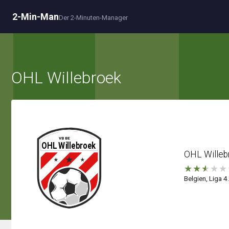
2-Min-Man
Der 2-Minuten-Manager
OHL Willebroek
OHL Willeb
★
★
★
★
★
Belgien, Liga 4