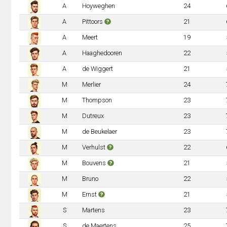
A
Hoyweghen
24
A
Pittoors
21
A
Meert
19
A
Haaghedooren
22
A
de Wiggert
21
M
Merlier
24
M
Thompson
23
M
Dutreux
23
M
de Beukelaer
23
M
Verhulst
22
M
Bouvens
21
M
Bruno
22
M
Ernst
21
S
Martens
23
S
de Maertens
25