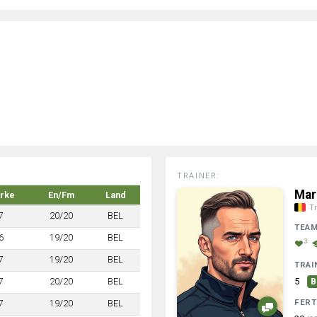
TRAINER:
Mar
ärke
En/Fm
Land
Tr
7
20/20
BEL
TEA
6
19/20
BEL
3
7
19/20
BEL
TRAI
7
20/20
BEL
5
B
FERT
7
19/20
BEL