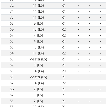
72
11. (L5)
R1
-
-
-
71
14. (L5)
R1
-
-
-
70
11. (L5)
R1
-
-
-
69
8. (L5)
R1
-
-
-
68
10. (L5)
R2
-
-
-
67
7. (L5)
R2
-
-
-
66
4. (L5)
R1
-
-
-
65
15. (L4)
R1
-
-
-
64
11. (L4)
R2
-
-
-
63
Meister (L5)
R1
-
-
-
62
3. (L5)
R1
-
-
-
61
14. (L4)
R3
-
-
-
60
Meister (L5)
R1
-
-
-
59
14. (L4)
R2
-
-
-
58
2. (L5)
R1
-
-
-
57
3. (L5)
R1
-
-
-
56
7. (L5)
R1
-
-
-
55
10. (L5)
R1
-
-
-