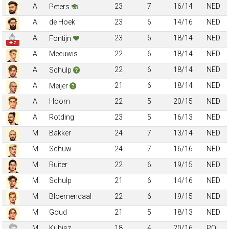
A
23
7
16/14
NED
Peters
A
de Hoek
23
6
14/16
NED
A
23
6
18/14
NED
Fontijn
✚ 7
A
Meeuwis
22
6
18/14
NED
A
22
6
18/14
NED
Schulp
A
21
6
18/14
NED
Meijer
A
Hoorn
22
5
20/15
NED
A
Rotding
23
5
16/13
NED
M
Bakker
24
7
13/14
NED
M
Schuw
24
7
16/16
NED
M
Ruiter
22
6
19/15
NED
M
Schulp
21
6
14/16
NED
M
Bloemendaal
22
6
19/15
NED
M
Goud
21
5
18/13
NED
M
Kubisz
18
4
20/16
POL