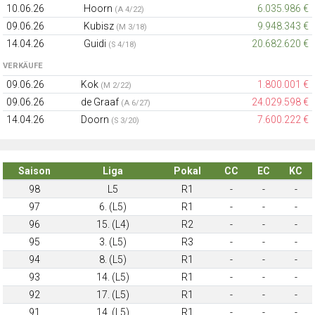
10.06.26
Hoorn
6.035.986 €
(A 4/22)
09.06.26
Kubisz
9.948.343 €
(M 3/18)
14.04.26
Guidi
20.682.620 €
(S 4/18)
VERKÄUFE
09.06.26
Kok
1.800.001 €
(M 2/22)
09.06.26
de Graaf
24.029.598 €
(A 6/27)
14.04.26
Doorn
7.600.222 €
(S 3/20)
Saison
Liga
Pokal
CC
EC
KC
98
L5
R1
-
-
-
97
6. (L5)
R1
-
-
-
96
15. (L4)
R2
-
-
-
95
3. (L5)
R3
-
-
-
94
8. (L5)
R1
-
-
-
93
14. (L5)
R1
-
-
-
92
17. (L5)
R1
-
-
-
91
14. (L5)
R1
-
-
-