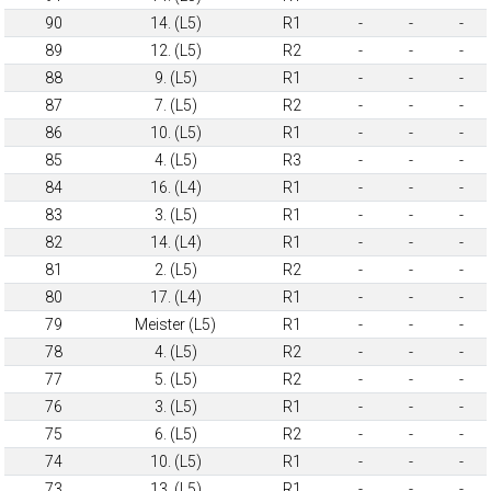
90
14. (L5)
R1
-
-
-
89
12. (L5)
R2
-
-
-
88
9. (L5)
R1
-
-
-
87
7. (L5)
R2
-
-
-
86
10. (L5)
R1
-
-
-
85
4. (L5)
R3
-
-
-
84
16. (L4)
R1
-
-
-
83
3. (L5)
R1
-
-
-
82
14. (L4)
R1
-
-
-
81
2. (L5)
R2
-
-
-
80
17. (L4)
R1
-
-
-
79
Meister (L5)
R1
-
-
-
78
4. (L5)
R2
-
-
-
77
5. (L5)
R2
-
-
-
76
3. (L5)
R1
-
-
-
75
6. (L5)
R2
-
-
-
74
10. (L5)
R1
-
-
-
73
13. (L5)
R1
-
-
-