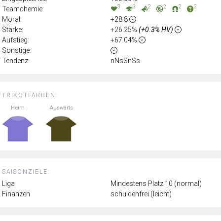
3
3
2
2
2
2
Teamchemie:
Moral:
+28.8
Stärke:
+26.25%
(+0.3% HV)
Aufstieg:
+67.04%
Sonstige:
Tendenz:
nNsSnSs
TRIKOTFARBEN:
Heim
Auswärts
SAISONZIELE:
Liga
Mindestens Platz 10 (normal)
Finanzen
schuldenfrei (leicht)