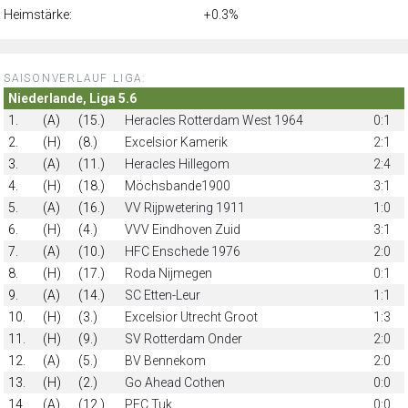
Heimstärke:
+0.3%
SAISONVERLAUF LIGA:
Niederlande, Liga 5.6
1.
(A)
(15.)
Heracles Rotterdam West 1964
0:1
2.
(H)
(8.)
Excelsior Kamerik
2:1
3.
(A)
(11.)
Heracles Hillegom
2:4
4.
(H)
(18.)
Möchsbande1900
3:1
5.
(A)
(16.)
VV Rijpwetering 1911
1:0
6.
(H)
(4.)
VVV Eindhoven Zuid
3:1
7.
(A)
(10.)
HFC Enschede 1976
2:0
8.
(H)
(17.)
Roda Nijmegen
0:1
9.
(A)
(14.)
SC Etten-Leur
1:1
10.
(H)
(3.)
Excelsior Utrecht Groot
1:3
11.
(H)
(9.)
SV Rotterdam Onder
2:0
12.
(A)
(5.)
BV Bennekom
2:0
13.
(H)
(2.)
Go Ahead Cothen
0:0
14.
(A)
(12.)
PEC Tuk
0:0