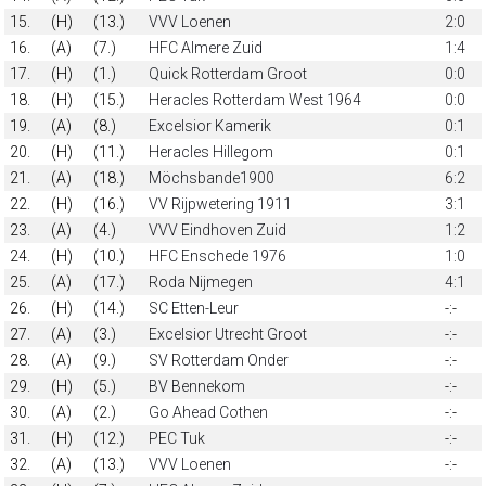
15.
(H)
(13.)
VVV Loenen
2:0
16.
(A)
(7.)
HFC Almere Zuid
1:4
17.
(H)
(1.)
Quick Rotterdam Groot
0:0
18.
(H)
(15.)
Heracles Rotterdam West 1964
0:0
19.
(A)
(8.)
Excelsior Kamerik
0:1
20.
(H)
(11.)
Heracles Hillegom
0:1
21.
(A)
(18.)
Möchsbande1900
6:2
22.
(H)
(16.)
VV Rijpwetering 1911
3:1
23.
(A)
(4.)
VVV Eindhoven Zuid
1:2
24.
(H)
(10.)
HFC Enschede 1976
1:0
25.
(A)
(17.)
Roda Nijmegen
4:1
26.
(H)
(14.)
SC Etten-Leur
-:-
27.
(A)
(3.)
Excelsior Utrecht Groot
-:-
28.
(A)
(9.)
SV Rotterdam Onder
-:-
29.
(H)
(5.)
BV Bennekom
-:-
30.
(A)
(2.)
Go Ahead Cothen
-:-
31.
(H)
(12.)
PEC Tuk
-:-
32.
(A)
(13.)
VVV Loenen
-:-