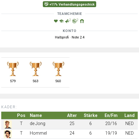
+11% Verhandlungsgeschick
TEAMCHEMIE
2
2
KONTO
Halbprofi · Note 2.4
S
79
S
63
S
60
KADER:
Pos
Name
Alter
Stärke
En/Fm
Land
T
de Jong
25
6
20/16
NED
T
Hommel
24
6
19/19
NED