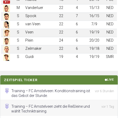
✚ 7
M
Vanderluer
22
4
15/13
NED
S
Spook
22
7
16/15
NED
S
van Veen
22
6
7/9
NED
S
Veen
22
6
19/19
NED
S
Plein
24
6
20/20
NED
S
Zeilmaker
22
6
19/18
NED
S
Guidi
19
4
19/19
SMR
ZEITSPIEL TICKER
LIVE
Training – FC Amstelveen: Konditionstraining ist
vor 6 Stunden
das Gebot der Stunde.
Training – FC Amstelveen zieht die Reißleine und
vor 1 Tag
wählt Techniktraining.