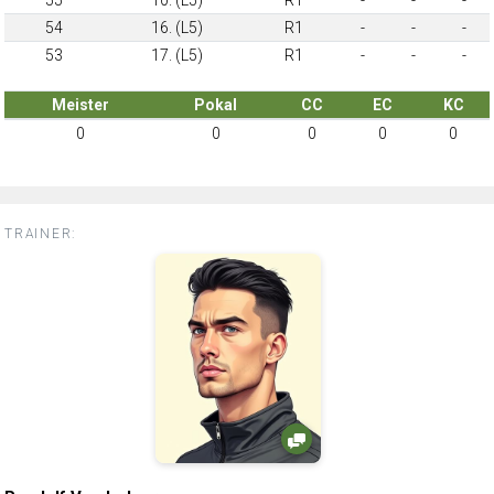
54
16. (L5)
R1
-
-
-
53
17. (L5)
R1
-
-
-
Meister
Pokal
CC
EC
KC
0
0
0
0
0
TRAINER: