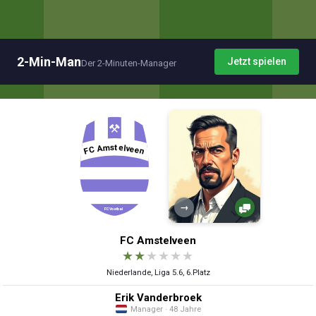
2-Min-Man
Jetzt spielen
Der 2-Minuten-Manager
→
FC Amstelveen
★
★
★
★
★
★
Niederlande, Liga 5.6, 6.Platz
Erik Vanderbroek
Manager · 48 Jahre