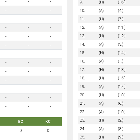
-
-
-
9.
(H)
(16.)
-
-
-
10.
(A)
(4.)
11.
(H)
(7.)
-
-
-
12.
(A)
(11.)
-
-
-
13.
(H)
(12.)
-
-
-
14.
(A)
(3.)
-
-
-
15.
(H)
(14.)
-
-
-
16.
(A)
(1.)
-
-
-
17.
(H)
(13.)
-
-
-
18.
(H)
(15.)
-
-
-
19.
(A)
(17.)
-
-
-
20.
(H)
(18.)
-
-
-
21.
(A)
(6.)
-
-
-
22.
(A)
(10.)
23.
(H)
(2.)
EC
KC
24.
(A)
(8.)
0
0
25.
(H)
(9.)