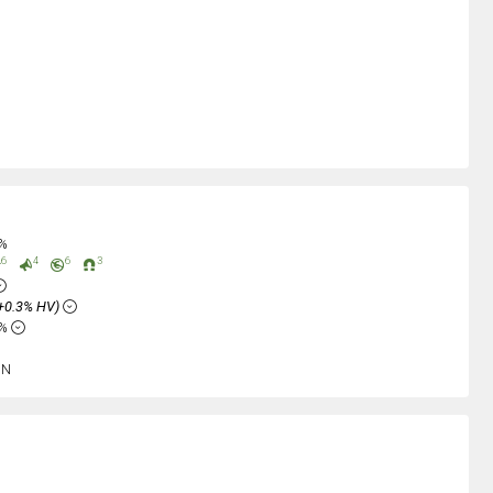
0%
6
4
6
3
+0.3% HV)
2%
sN