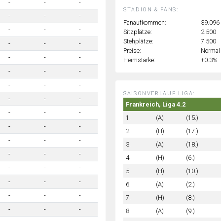
-
-
-
STADION & FANS:
-
-
-
Fanaufkommen:
39.096
-
-
-
Sitzplätze:
2.500
Stehplätze:
7.500
-
-
-
Preise:
Normal
-
-
-
Heimstärke:
+0.3%
-
-
-
-
-
-
SAISONVERLAUF LIGA:
-
-
-
Frankreich, Liga 4.2
-
-
-
1.
(A)
(15.)
-
-
-
2.
(H)
(17.)
-
-
-
3.
(A)
(18.)
-
-
-
4.
(H)
(6.)
-
-
-
5.
(H)
(10.)
-
-
-
6.
(A)
(2.)
-
-
-
7.
(H)
(8.)
-
-
-
8.
(A)
(9.)