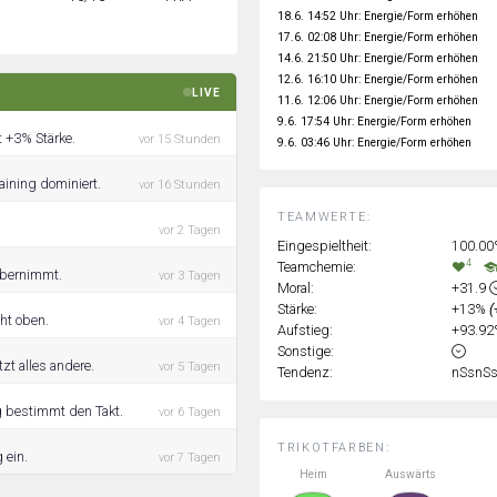
18.6. 14:52 Uhr: Energie/Form erhöhen
17.6. 02:08 Uhr: Energie/Form erhöhen
14.6. 21:50 Uhr: Energie/Form erhöhen
12.6. 16:10 Uhr: Energie/Form erhöhen
LIVE
11.6. 12:06 Uhr: Energie/Form erhöhen
9.6. 17:54 Uhr: Energie/Form erhöhen
t +3% Stärke.
vor 15 Stunden
9.6. 03:46 Uhr: Energie/Form erhöhen
aining dominiert.
vor 16 Stunden
TEAMWERTE:
vor 2 Tagen
Eingespieltheit:
100.0
4
Teamchemie:
 übernimmt.
vor 3 Tagen
Moral:
+31.9
Stärke:
+13%
(
ht oben.
vor 4 Tagen
Aufstieg:
+93.9
Sonstige:
zt alles andere.
vor 5 Tagen
Tendenz:
nSsnS
g bestimmt den Takt.
vor 6 Tagen
TRIKOTFARBEN:
 ein.
vor 7 Tagen
Heim
Auswärts