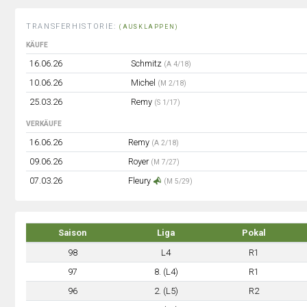
TRANSFERHISTORIE:
(AUSKLAPPEN)
KÄUFE
16.06.26
Schmitz
(A 4/18)
10.06.26
Michel
(M 2/18)
25.03.26
Remy
(S 1/17)
VERKÄUFE
16.06.26
Remy
(A 2/18)
09.06.26
Royer
(M 7/27)
07.03.26
Fleury
(M 5/29)
Saison
Liga
Pokal
98
L4
R1
97
8. (L4)
R1
96
2. (L5)
R2