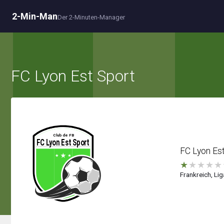
2-Min-Man
Der 2-Minuten-Manager
FC Lyon Est Sport
FC Lyon Est
★
★
★
★
★
Frankreich, Lig