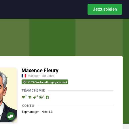
Jetzt spielen
Maxence Fleury
Manager · 58 Jahre
+17% Verhandlungsgeschick
TEAMCHEMIE
2
4
4
KONTO
Topmanager · Note 1.3