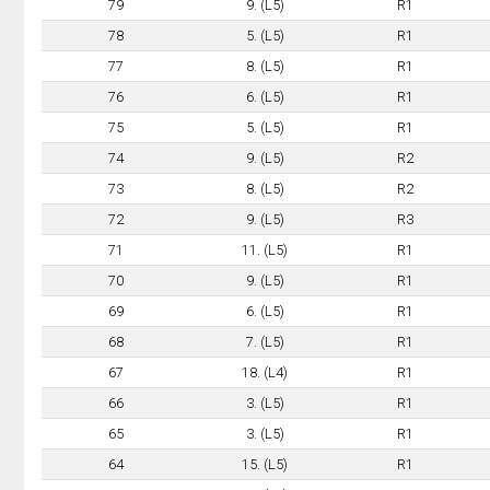
79
9. (L5)
R1
78
5. (L5)
R1
77
8. (L5)
R1
76
6. (L5)
R1
75
5. (L5)
R1
74
9. (L5)
R2
73
8. (L5)
R2
72
9. (L5)
R3
71
11. (L5)
R1
70
9. (L5)
R1
69
6. (L5)
R1
68
7. (L5)
R1
67
18. (L4)
R1
66
3. (L5)
R1
65
3. (L5)
R1
64
15. (L5)
R1