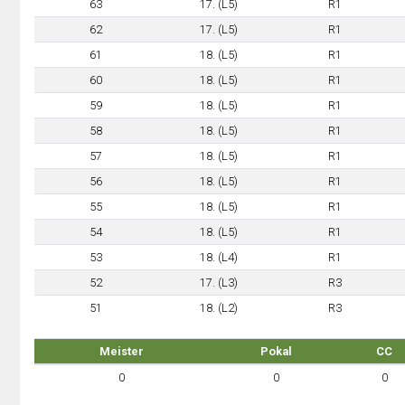
63
17. (L5)
R1
62
17. (L5)
R1
61
18. (L5)
R1
60
18. (L5)
R1
59
18. (L5)
R1
58
18. (L5)
R1
57
18. (L5)
R1
56
18. (L5)
R1
55
18. (L5)
R1
54
18. (L5)
R1
53
18. (L4)
R1
52
17. (L3)
R3
51
18. (L2)
R3
Meister
Pokal
CC
0
0
0