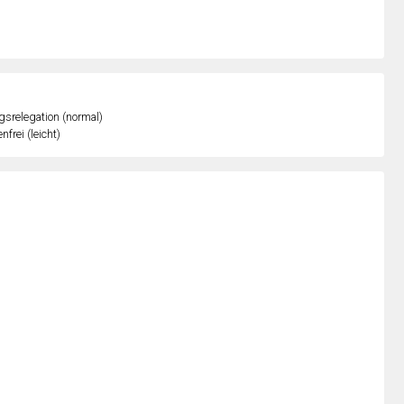
gsrelegation (normal)
nfrei (leicht)