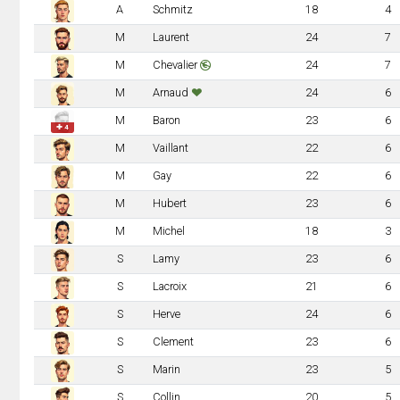
A
Schmitz
18
4
M
Laurent
24
7
M
Chevalier
24
7
M
Arnaud
24
6
M
Baron
23
6
✚ 4
M
Vaillant
22
6
M
Gay
22
6
M
Hubert
23
6
M
Michel
18
3
S
Lamy
23
6
S
Lacroix
21
6
S
Herve
24
6
S
Clement
23
6
S
Marin
23
5
S
Collin
20
5