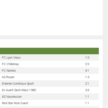
FC Lyon Vieux
1:0
FC Châtenay
2:0
FC Nantes
4:1
AS Rouen
1:3
Entente Combloux Sport
2:1
En Avant Saint-Maur 1980
3:6
AS Vaucresson
1:1
Red Star Nice Ouest
1:1