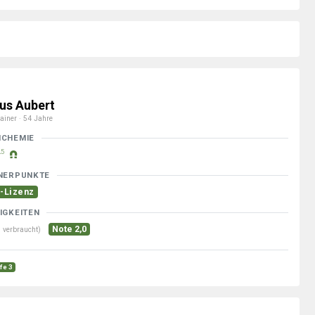
ius Aubert
ainer · 54 Jahre
MCHEMIE
5
NERPUNKTE
-Lizenz
IGKEITEN
Note 2,0
 verbraucht)
ufe 3