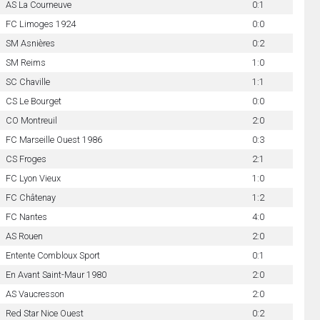
AS La Courneuve
0:1
FC Limoges 1924
0:0
SM Asnières
0:2
SM Reims
1:0
SC Chaville
1:1
CS Le Bourget
0:0
CO Montreuil
2:0
FC Marseille Ouest 1986
0:3
CS Froges
2:1
FC Lyon Vieux
1:0
FC Châtenay
1:2
FC Nantes
4:0
AS Rouen
2:0
Entente Combloux Sport
0:1
En Avant Saint-Maur 1980
2:0
AS Vaucresson
2:0
Red Star Nice Ouest
0:2