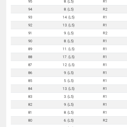
95
8. (L5)
R1
94
8. (L5)
R2
93
14. (L5)
R1
92
13. (L5)
R1
91
9. (L5)
R2
90
8. (L5)
R1
89
11. (L5)
R1
88
17. (L5)
R1
87
12. (L5)
R1
86
9. (L5)
R1
85
5. (L5)
R1
84
13. (L5)
R1
83
3. (L5)
R1
82
9. (L5)
R1
81
8. (L5)
R1
80
6. (L5)
R2