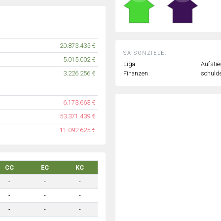
20.873.435 €
SAISONZIELE:
5.015.002 €
Liga
Aufstie
Finanzen
schulde
3.226.256 €
6.173.663 €
53.371.439 €
11.092.625 €
CC
EC
KC
-
-
-
-
-
-
-
-
-