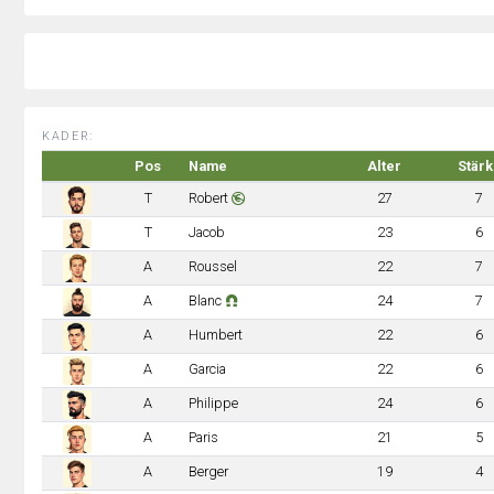
KADER:
Pos
Name
Alter
Stärk
T
Robert
27
7
T
Jacob
23
6
A
Roussel
22
7
A
Blanc
24
7
A
Humbert
22
6
A
Garcia
22
6
A
Philippe
24
6
A
Paris
21
5
A
Berger
19
4