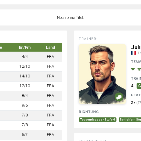
Noch ohne Titel.
TRAINER:
Jul
e
En/Fm
Land
Tr
4/4
FRA
TEA
12/10
FRA
14/10
FRA
TRAI
12/10
FRA
4
C
FERT
8/4
FRA
27
(27
9/6
FRA
RICHTUNG
7/8
FRA
Tausendsassa · Stufe 4
Schleifer · St
7/8
FRA
6/7
FRA